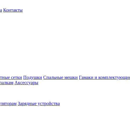
а
Контакты
тные сетки
Подушки
Спальные мешки
Гамаки и комплектующи
палкам
Аксессуары
уляторам
Зарядные устройства