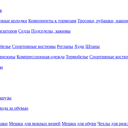
я
зные колодки
Компоненты к тормозам
Тросики, рубашки, нако
тизаторов
Седла
Подседелы, зажимы
белье
Спортивные костюмы
Регланы
Худи
Штаны
инезоны
Компрессионная одежда
Термобелье
Спортивные кост
сы
ашузы
хода за обувью
ешки
Мешки для мокрых вещей
Мешки для обуви
Чехлы для рюк