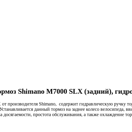
рмоз Shimano M7000 SLX (задний), гидр
X от производителя Shimano, содержит гидравлическую ручку т
танавливается данный тормоз на заднее колесо велосипеда, в
ка досягаемости, простота обслуживания, а также охлаждение т