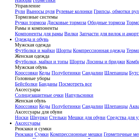
Наборы
Герметики
Управление
Рули
Выносы руля
Рулевые колонки
Грипсы, обмотки рул
Тормозные системы
Ручки тормоза
Дисковые тормоза
Ободные тормоза
Тормо
Рамы и компоненты
Компоненты для рамы
Вилки
Запчасти для вилок и амор
Одежда и обувь
Мужская одежда
Футболки и майки
Шорты
Компрессионная одежда
Термо
Женская одежда
Футболки, майки и топы
Шорты
Лосины и бриджи
Комб
Мужская обувь
Кроссовки
Кеды
Полуботинки
Сандалии
Шлепанцы
Бут
Головные уборы
Бейсболки
Банданы
Посмотреть все
Аксессуары
Солнцезащитные очки
Напульсники
Женская обувь
Кроссовки
Кеды
Полуботинки
Сандалии
Шлепанцы
Акв
Аксессуары для обуви
Носки
Шнурки
Стельки
Мешки для обуви
Средства для у
Аксессуары
Рюкзаки и сумки
Рюкзаки
Сумки
Компрессионные мешки
Герметичные м