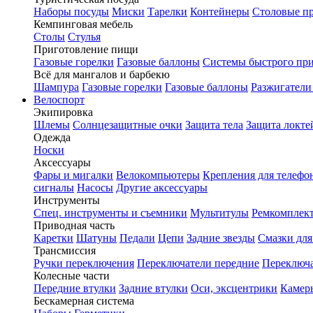
Наборы посуды
Миски
Тарелки
Контейнеры
Столовые п
Кемпинговая мебель
Столы
Стулья
Приготовление пищи
Газовые горелки
Газовые баллоны
Системы быстрого пр
Всё для мангалов и барбекю
Шампура
Газовые горелки
Газовые баллоны
Разжигатели
Велоспорт
Экипировка
Шлемы
Солнцезащитные очки
Защита тела
Защита локте
Одежда
Носки
Аксессуары
Фары и мигалки
Велокомпьютеры
Крепления для телефо
сигналы
Насосы
Другие аксессуары
Инструменты
Спец. инструменты и съемники
Мультитулы
Ремкомплек
Приводная часть
Каретки
Шатуны
Педали
Цепи
Задние звезды
Смазки для
Трансмиссия
Ручки переключения
Переключатели передние
Переключа
Колесные части
Передние втулки
Задние втулки
Оси, эксцентрики
Камер
Бескамерная система