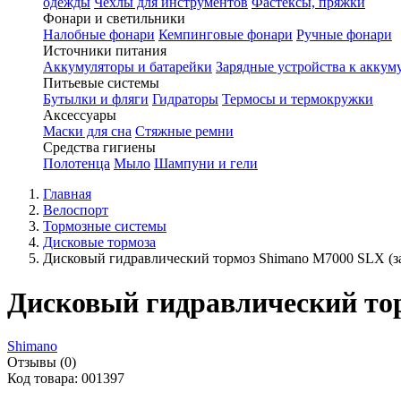
одежды
Чехлы для инструментов
Фастексы, пряжки
Фонари и светильники
Налобные фонари
Кемпинговые фонари
Ручные фонари
Источники питания
Аккумуляторы и батарейки
Зарядные устройства к аккум
Питьевые системы
Бутылки и фляги
Гидраторы
Термосы и термокружки
Аксессуары
Маски для сна
Стяжные ремни
Средства гигиены
Полотенца
Мыло
Шампуни и гели
Главная
Велоспорт
Тормозные системы
Дисковые тормоза
Дисковый гидравлический тормоз Shimano M7000 SLX (з
Дисковый гидравлический тор
Shimano
Отзывы (0)
Код товара: 001397