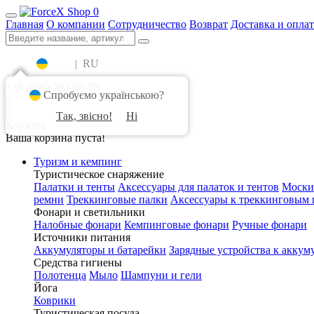
0
Главная
О компании
Сотрудничество
Возврат
Доставка и оплат
UA
|
RU
+38 (096) 282-00-70
Спробуємо українською?
0
0
Так, звісно!
Ні
Корзина
Ваша корзина пуста!
Туризм и кемпинг
Туристическое снаряжение
Палатки и тенты
Аксессуары для палаток и тентов
Моски
ремни
Треккинговые палки
Аксессуары к треккинговым 
Фонари и светильники
Налобные фонари
Кемпинговые фонари
Ручные фонари
Источники питания
Аккумуляторы и батарейки
Зарядные устройства к аккум
Средства гигиены
Полотенца
Мыло
Шампуни и гели
Йога
Коврики
Туристическая посуда