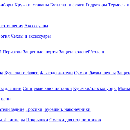
риборы
Кружки, стаканы
Бутылки и фляги
Гидраторы
Термосы и
иготовления
Аксессуары
 огня
Чехлы и аксессуары
й
Перчатки
Защитные шорты
Защита коленей/голени
на
Бутылки и фляги
Флягодержатели
Сумки, баулы, чехлы
Защит
ты для шин
Спицевые ключи/станки
Кусачки/плоскогубцы
Мойки
 цепи
тели задние
Тросики, рубашки, наконечники
ы, флипперы
Покрышки
Смазки для подшипников