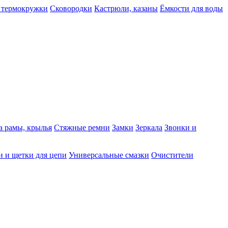
 термокружки
Сковородки
Кастрюли, казаны
Ёмкости для воды
а рамы, крылья
Стяжные ремни
Замки
Зеркала
Звонки и
 и щетки для цепи
Универсальные смазки
Очистители