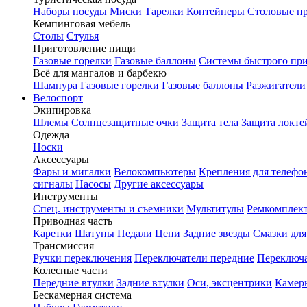
Наборы посуды
Миски
Тарелки
Контейнеры
Столовые п
Кемпинговая мебель
Столы
Стулья
Приготовление пищи
Газовые горелки
Газовые баллоны
Системы быстрого пр
Всё для мангалов и барбекю
Шампура
Газовые горелки
Газовые баллоны
Разжигатели
Велоспорт
Экипировка
Шлемы
Солнцезащитные очки
Защита тела
Защита локте
Одежда
Носки
Аксессуары
Фары и мигалки
Велокомпьютеры
Крепления для телефо
сигналы
Насосы
Другие аксессуары
Инструменты
Спец. инструменты и съемники
Мультитулы
Ремкомплек
Приводная часть
Каретки
Шатуны
Педали
Цепи
Задние звезды
Смазки для
Трансмиссия
Ручки переключения
Переключатели передние
Переключа
Колесные части
Передние втулки
Задние втулки
Оси, эксцентрики
Камер
Бескамерная система