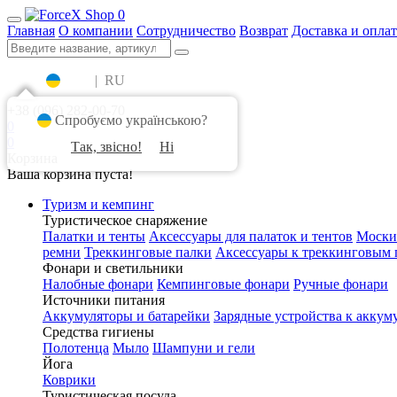
0
Главная
О компании
Сотрудничество
Возврат
Доставка и оплат
UA
|
RU
+38 (096) 282-00-70
Спробуємо українською?
0
0
Так, звісно!
Ні
Корзина
Ваша корзина пуста!
Туризм и кемпинг
Туристическое снаряжение
Палатки и тенты
Аксессуары для палаток и тентов
Моски
ремни
Треккинговые палки
Аксессуары к треккинговым 
Фонари и светильники
Налобные фонари
Кемпинговые фонари
Ручные фонари
Источники питания
Аккумуляторы и батарейки
Зарядные устройства к аккум
Средства гигиены
Полотенца
Мыло
Шампуни и гели
Йога
Коврики
Туристическая посуда