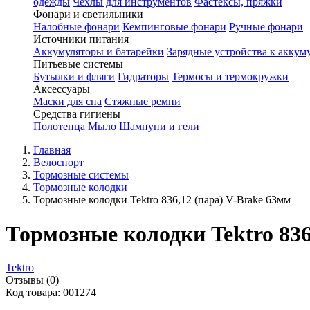
одежды
Чехлы для инструментов
Фастексы, пряжки
Фонари и светильники
Налобные фонари
Кемпинговые фонари
Ручные фонари
Источники питания
Аккумуляторы и батарейки
Зарядные устройства к аккум
Питьевые системы
Бутылки и фляги
Гидраторы
Термосы и термокружки
Аксессуары
Маски для сна
Стяжные ремни
Средства гигиены
Полотенца
Мыло
Шампуни и гели
Главная
Велоспорт
Тормозные системы
Тормозные колодки
Тормозные колодки Tektro 836,12 (пара) V-Brake 63мм
Тормозные колодки Tektro 836
Tektro
Отзывы (0)
Код товара: 001274