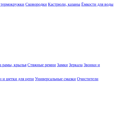
 термокружки
Сковородки
Кастрюли, казаны
Ёмкости для воды
а рамы, крылья
Стяжные ремни
Замки
Зеркала
Звонки и
 и щетки для цепи
Универсальные смазки
Очистители