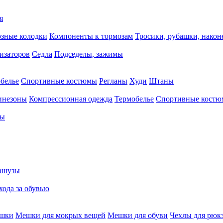
я
зные колодки
Компоненты к тормозам
Тросики, рубашки, нако
тизаторов
Седла
Подседелы, зажимы
белье
Спортивные костюмы
Регланы
Худи
Штаны
инезоны
Компрессионная одежда
Термобелье
Спортивные кост
сы
ашузы
хода за обувью
ешки
Мешки для мокрых вещей
Мешки для обуви
Чехлы для рюк