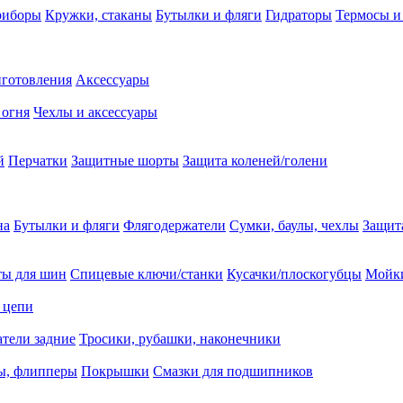
риборы
Кружки, стаканы
Бутылки и фляги
Гидраторы
Термосы и
иготовления
Аксессуары
 огня
Чехлы и аксессуары
й
Перчатки
Защитные шорты
Защита коленей/голени
на
Бутылки и фляги
Флягодержатели
Сумки, баулы, чехлы
Защит
ты для шин
Спицевые ключи/станки
Кусачки/плоскогубцы
Мойки
 цепи
тели задние
Тросики, рубашки, наконечники
ы, флипперы
Покрышки
Смазки для подшипников