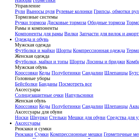
Наборы
Герметики
Управление
Рули
Выносы руля
Рулевые колонки
Грипсы, обмотки рул
Тормозные системы
Ручки тормоза
Дисковые тормоза
Ободные тормоза
Тормо
Рамы и компоненты
Компоненты для рамы
Вилки
Запчасти для вилок и амор
Одежда и обувь
Мужская одежда
Футболки и майки
Шорты
Компрессионная одежда
Термо
Женская одежда
Футболки, майки и топы
Шорты
Лосины и бриджи
Комб
Мужская обувь
Кроссовки
Кеды
Полуботинки
Сандалии
Шлепанцы
Бут
Головные уборы
Бейсболки
Банданы
Посмотреть все
Аксессуары
Солнцезащитные очки
Напульсники
Женская обувь
Кроссовки
Кеды
Полуботинки
Сандалии
Шлепанцы
Акв
Аксессуары для обуви
Носки
Шнурки
Стельки
Мешки для обуви
Средства для у
Аксессуары
Рюкзаки и сумки
Рюкзаки
Сумки
Компрессионные мешки
Герметичные м