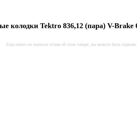
е колодки Tektro 836,12 (пара) V-Brake
Еще никто не написал отзыв об этом товаре, вы можете быть первым.