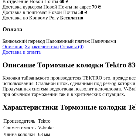
В отделение Новой Почты
60 ₴
Доставка курьером Новой Почты на адрес
70 ₴
Доставка в поштомат Новой Почты
50 ₴
Доставка по Кривому Рогу
Бесплатно
Оплата
Банковский перевод
Наложенный платеж
Наличными
Описание
Характеристики
Отзывы (0)
Доставка и оплата
Описание
Тормозные колодки Tektro 83
Колодки тайваньского производителя TEKTRO это, прежде всего
использования. Стальной шток, сделанный под резьбу, которы
Продуманная система водоотвода позволит использовать V-Bra
при обычном торможении так и в критических ситуациях.
Характеристики
Тормозные колодки Tek
Производитель
Tektro
Совместимость
V-brake
Длина колодки
63 мм