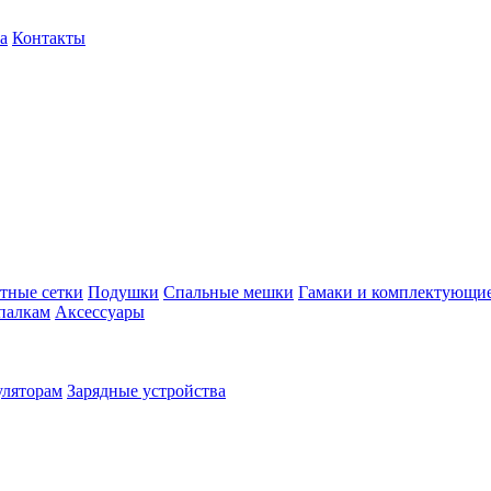
а
Контакты
тные сетки
Подушки
Спальные мешки
Гамаки и комплектующи
палкам
Аксессуары
уляторам
Зарядные устройства