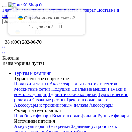
0
Главная
О компании
Сотрудничество
Возврат
Доставка и
оплата
Контакты
Спробуємо українською?
Так, звісно!
Ні
UA
|
RU
+38 (096) 282-00-70
0
0
Корзина
Ваша корзина пуста!
Туризм и кемпинг
Туристическое снаряжение
Палатки и тенты
Аксессуары для палаток и тентов
Москитные сетки
Подушки
Спальные мешки
Гамаки и
комплектующие
Туристические коврики
Туристические
рюкзаки
Стяжные ремни
Треккинговые палки
Аксессуары к треккинговым палкам
Аксессуары
Фонари и светильники
Налобные фонари
Кемпинговые фонари
Ручные фонари
Источники питания
Аккумуляторы и батарейки
Зарядные устройства к
аккумуляторам
Зарядные устройства