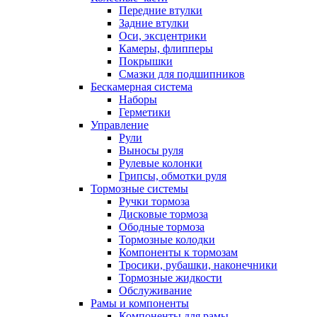
Передние втулки
Задние втулки
Оси, эксцентрики
Камеры, флипперы
Покрышки
Смазки для подшипников
Бескамерная система
Наборы
Герметики
Управление
Рули
Выносы руля
Рулевые колонки
Грипсы, обмотки руля
Тормозные системы
Ручки тормоза
Дисковые тормоза
Ободные тормоза
Тормозные колодки
Компоненты к тормозам
Тросики, рубашки, наконечники
Тормозные жидкости
Обслуживание
Рамы и компоненты
Компоненты для рамы