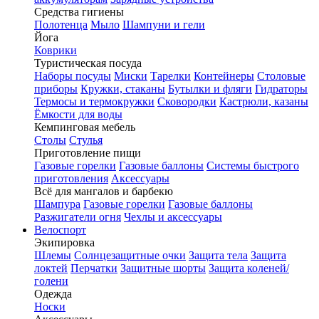
Средства гигиены
Полотенца
Мыло
Шампуни и гели
Йога
Коврики
Туристическая посуда
Наборы посуды
Миски
Тарелки
Контейнеры
Столовые
приборы
Кружки, стаканы
Бутылки и фляги
Гидраторы
Термосы и термокружки
Сковородки
Кастрюли, казаны
Ёмкости для воды
Кемпинговая мебель
Столы
Стулья
Приготовление пищи
Газовые горелки
Газовые баллоны
Системы быстрого
приготовления
Аксессуары
Всё для мангалов и барбекю
Шампура
Газовые горелки
Газовые баллоны
Разжигатели огня
Чехлы и аксессуары
Велоспорт
Экипировка
Шлемы
Солнцезащитные очки
Защита тела
Защита
локтей
Перчатки
Защитные шорты
Защита коленей/
голени
Одежда
Носки