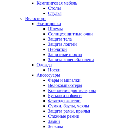
Кемпинговая мебель
Столы
Стулья
Велоспорт
Экипировка
Шлемы
Солнцезащитные очки
Защита тела
Защита локтей
Перчатки
Защитные шорты
Защита коленей/голени
Одежда
Носки
Аксессуары
Фары и мигалки
Велокомпьютеры
Крепления для телефона
Бутылки и фляги
Флягодержатели
Сумки, баулы, чехлы
Защита рамы, крылья
Стяжные ремни
Замки
Зеркала