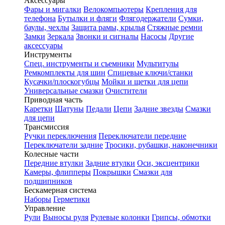
Аксессуары
Фары и мигалки
Велокомпьютеры
Крепления для
телефона
Бутылки и фляги
Флягодержатели
Сумки,
баулы, чехлы
Защита рамы, крылья
Стяжные ремни
Замки
Зеркала
Звонки и сигналы
Насосы
Другие
аксессуары
Инструменты
Спец. инструменты и съемники
Мультитулы
Ремкомплекты для шин
Спицевые ключи/станки
Кусачки/плоскогубцы
Мойки и щетки для цепи
Универсальные смазки
Очистители
Приводная часть
Каретки
Шатуны
Педали
Цепи
Задние звезды
Смазки
для цепи
Трансмиссия
Ручки переключения
Переключатели передние
Переключатели задние
Тросики, рубашки, наконечники
Колесные части
Передние втулки
Задние втулки
Оси, эксцентрики
Камеры, флипперы
Покрышки
Смазки для
подшипников
Бескамерная система
Наборы
Герметики
Управление
Рули
Выносы руля
Рулевые колонки
Грипсы, обмотки