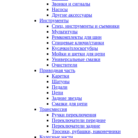
Звонки и сигналы
Насосы
Другие аксессуары
Инструменты
Спец. инструменты и съемники
Мультитулы
Ремкомплекты для шин
Спицевые ключи/станки
Кусачки/плоскогубцы
Мойки и щетки для цепи
Универсальные смазки
Очистители
Приводная часть
Каретки
Шатуны
Педали
Цепи
Задние звезды
Смазки для цепи
Трансмиссия
Ручки переключения
Переключатели передние
Переключатели задние
Тросики, рубашки, наконечники
Колесные части