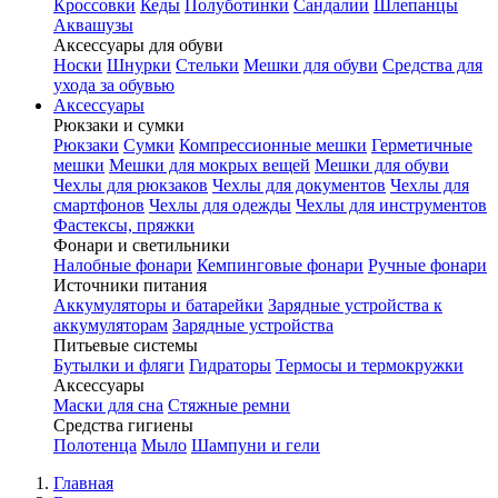
Кроссовки
Кеды
Полуботинки
Сандалии
Шлепанцы
Аквашузы
Аксессуары для обуви
Носки
Шнурки
Стельки
Мешки для обуви
Средства для
ухода за обувью
Аксессуары
Рюкзаки и сумки
Рюкзаки
Сумки
Компрессионные мешки
Герметичные
мешки
Мешки для мокрых вещей
Мешки для обуви
Чехлы для рюкзаков
Чехлы для документов
Чехлы для
смартфонов
Чехлы для одежды
Чехлы для инструментов
Фастексы, пряжки
Фонари и светильники
Налобные фонари
Кемпинговые фонари
Ручные фонари
Источники питания
Аккумуляторы и батарейки
Зарядные устройства к
аккумуляторам
Зарядные устройства
Питьевые системы
Бутылки и фляги
Гидраторы
Термосы и термокружки
Аксессуары
Маски для сна
Стяжные ремни
Средства гигиены
Полотенца
Мыло
Шампуни и гели
Главная