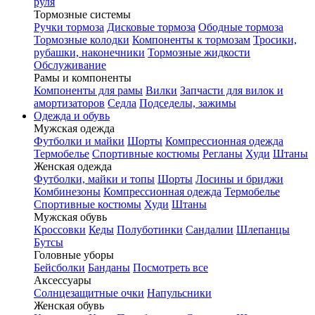
руля
Тормозные системы
Ручки тормоза
Дисковые тормоза
Ободные тормоза
Тормозные колодки
Компоненты к тормозам
Тросики,
рубашки, наконечники
Тормозные жидкости
Обслуживание
Рамы и компоненты
Компоненты для рамы
Вилки
Запчасти для вилок и
амортизаторов
Седла
Подседелы, зажимы
Одежда и обувь
Мужская одежда
Футболки и майки
Шорты
Компрессионная одежда
Термобелье
Спортивные костюмы
Регланы
Худи
Штаны
Женская одежда
Футболки, майки и топы
Шорты
Лосины и бриджи
Комбинезоны
Компрессионная одежда
Термобелье
Спортивные костюмы
Худи
Штаны
Мужская обувь
Кроссовки
Кеды
Полуботинки
Сандалии
Шлепанцы
Бутсы
Головные уборы
Бейсболки
Банданы
Посмотреть все
Аксессуары
Солнцезащитные очки
Напульсники
Женская обувь