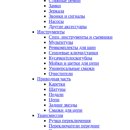
Стяжные ремни
Замки
Зеркала
Звонки и сигналы
Насосы
Другие аксессуары
Инструменты
Спец. инструменты и съемники
Мультитулы
Ремкомплекты для шин
Спицевые ключи/станки
Кусачки/плоскогубцы
Мойки и щетки для цепи
Универсальные смазки
Очистители
Приводная часть
Каретки
Шатуны
Педали
Цепи
Задние звезды
Смазки для цепи
Трансмиссия
Ручки переключения
Переключатели передние