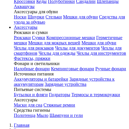
Кроссовки
Кеды
Полуботинки
Сандалии
Шлепанцы
Аквашузы
Аксессуары для обуви
Носки
Шнурки
Стельки
Мешки для обуви
Средства для
ухода за обувью
Аксессуары
Рюкзаки и сумки
Рюкзаки
Сумки
Компрессионные мешки
Герметичные
мешки
Мешки для мокрых вещей
Мешки для обуви
Чехлы для рюкзаков
Чехлы для документов
Чехлы для
смартфонов
Чехлы для одежды
Чехлы для инструментов
Фастексы, пряжки
Фонари и светильники
Налобные фонари
Кемпинговые фонари
Ручные фонари
Источники питания
Аккумуляторы и батарейки
Зарядные устройства к
аккумуляторам
Зарядные устройства
Питьевые системы
Бутылки и фляги
Гидраторы
Термосы и термокружки
Аксессуары
Маски для сна
Стяжные ремни
Средства гигиены
Полотенца
Мыло
Шампуни и гели
Главная