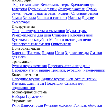
Аксессуары
Фары и мигалки
Велокомпьютеры
Крепления для
телефона
Бутылки и фляги
Флягодержатели
Сумки,
баулы, чехлы
Защита рамы, крылья
Стяжные ремни
Замки
Зеркала
Звонки и сигналы
Насосы
Другие
аксессуары
Инструменты
Спец. инструменты и съемники
Мультитулы
Ремкомплекты для шин
Спицевые ключи/станки
Кусачки/плоскогубцы
Мойки и щетки для цепи
Универсальные смазки
Очистители
Приводная часть
Каретки
Шатуны
Педали
Цепи
Задние звезды
Смазки
для цепи
Трансмиссия
Ручки переключения
Переключатели передние
Переключатели задние
Тросики, рубашки, наконечники
Колесные части
Передние втулки
Задние втулки
Оси, эксцентрики
Камеры, флипперы
Покрышки
Смазки для
подшипников
Бескамерная система
Наборы
Герметики
Управление
Рули
Выносы руля
Рулевые колонки
Грипсы, обмотки