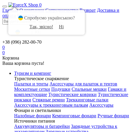
0
Главная
О компании
Сотрудничество
Возврат
Доставка и
оплата
Контакты
Спробуємо українською?
Так, звісно!
Ні
UA
|
RU
+38 (096) 282-00-70
0
0
Корзина
Ваша корзина пуста!
Туризм и кемпинг
Туристическое снаряжение
Палатки и тенты
Аксессуары для палаток и тентов
Москитные сетки
Подушки
Спальные мешки
Гамаки и
комплектующие
Туристические коврики
Туристические
рюкзаки
Стяжные ремни
Треккинговые палки
Аксессуары к треккинговым палкам
Аксессуары
Фонари и светильники
Налобные фонари
Кемпинговые фонари
Ручные фонари
Источники питания
Аккумуляторы и батарейки
Зарядные устройства к
аккумуляторам
Зарядные устройства