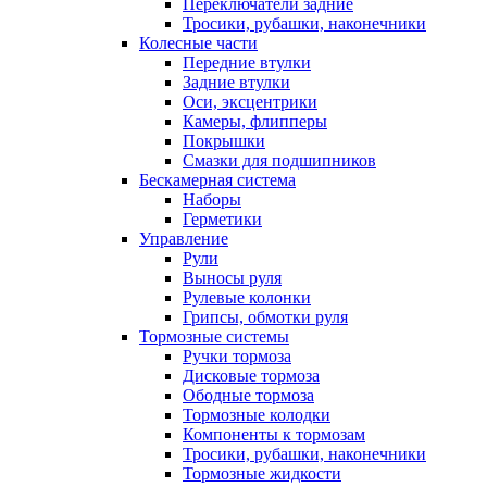
Переключатели задние
Тросики, рубашки, наконечники
Колесные части
Передние втулки
Задние втулки
Оси, эксцентрики
Камеры, флипперы
Покрышки
Смазки для подшипников
Бескамерная система
Наборы
Герметики
Управление
Рули
Выносы руля
Рулевые колонки
Грипсы, обмотки руля
Тормозные системы
Ручки тормоза
Дисковые тормоза
Ободные тормоза
Тормозные колодки
Компоненты к тормозам
Тросики, рубашки, наконечники
Тормозные жидкости