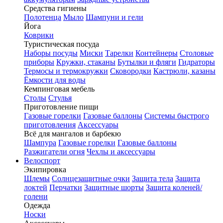
Средства гигиены
Полотенца
Мыло
Шампуни и гели
Йога
Коврики
Туристическая посуда
Наборы посуды
Миски
Тарелки
Контейнеры
Столовые
приборы
Кружки, стаканы
Бутылки и фляги
Гидраторы
Термосы и термокружки
Сковородки
Кастрюли, казаны
Ёмкости для воды
Кемпинговая мебель
Столы
Стулья
Приготовление пищи
Газовые горелки
Газовые баллоны
Системы быстрого
приготовления
Аксессуары
Всё для мангалов и барбекю
Шампура
Газовые горелки
Газовые баллоны
Разжигатели огня
Чехлы и аксессуары
Велоспорт
Экипировка
Шлемы
Солнцезащитные очки
Защита тела
Защита
локтей
Перчатки
Защитные шорты
Защита коленей/
голени
Одежда
Носки