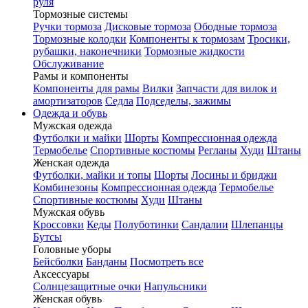
руля
Тормозные системы
Ручки тормоза
Дисковые тормоза
Ободные тормоза
Тормозные колодки
Компоненты к тормозам
Тросики,
рубашки, наконечники
Тормозные жидкости
Обслуживание
Рамы и компоненты
Компоненты для рамы
Вилки
Запчасти для вилок и
амортизаторов
Седла
Подседелы, зажимы
Одежда и обувь
Мужская одежда
Футболки и майки
Шорты
Компрессионная одежда
Термобелье
Спортивные костюмы
Регланы
Худи
Штаны
Женская одежда
Футболки, майки и топы
Шорты
Лосины и бриджи
Комбинезоны
Компрессионная одежда
Термобелье
Спортивные костюмы
Худи
Штаны
Мужская обувь
Кроссовки
Кеды
Полуботинки
Сандалии
Шлепанцы
Бутсы
Головные уборы
Бейсболки
Банданы
Посмотреть все
Аксессуары
Солнцезащитные очки
Напульсники
Женская обувь