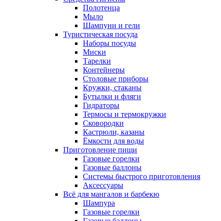
Полотенца
Мыло
Шампуни и гели
Туристическая посуда
Наборы посуды
Миски
Тарелки
Контейнеры
Столовые приборы
Кружки, стаканы
Бутылки и фляги
Гидраторы
Термосы и термокружки
Сковородки
Кастрюли, казаны
Ёмкости для воды
Приготовление пищи
Газовые горелки
Газовые баллоны
Системы быстрого приготовления
Аксессуары
Всё для мангалов и барбекю
Шампура
Газовые горелки
Газовые баллоны