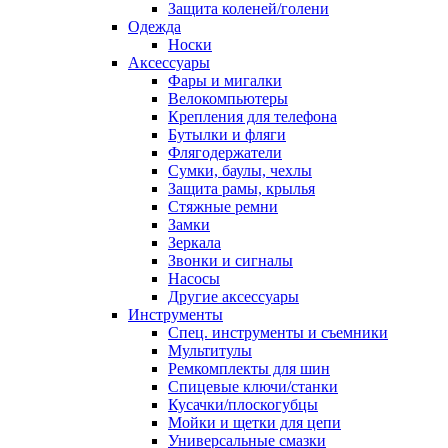
Защита коленей/голени
Одежда
Носки
Аксессуары
Фары и мигалки
Велокомпьютеры
Крепления для телефона
Бутылки и фляги
Флягодержатели
Сумки, баулы, чехлы
Защита рамы, крылья
Стяжные ремни
Замки
Зеркала
Звонки и сигналы
Насосы
Другие аксессуары
Инструменты
Спец. инструменты и съемники
Мультитулы
Ремкомплекты для шин
Спицевые ключи/станки
Кусачки/плоскогубцы
Мойки и щетки для цепи
Универсальные смазки