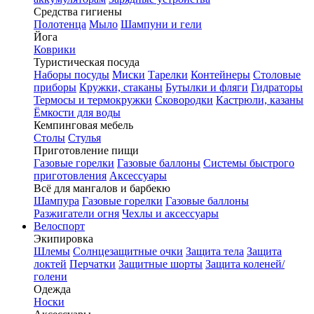
Средства гигиены
Полотенца
Мыло
Шампуни и гели
Йога
Коврики
Туристическая посуда
Наборы посуды
Миски
Тарелки
Контейнеры
Столовые
приборы
Кружки, стаканы
Бутылки и фляги
Гидраторы
Термосы и термокружки
Сковородки
Кастрюли, казаны
Ёмкости для воды
Кемпинговая мебель
Столы
Стулья
Приготовление пищи
Газовые горелки
Газовые баллоны
Системы быстрого
приготовления
Аксессуары
Всё для мангалов и барбекю
Шампура
Газовые горелки
Газовые баллоны
Разжигатели огня
Чехлы и аксессуары
Велоспорт
Экипировка
Шлемы
Солнцезащитные очки
Защита тела
Защита
локтей
Перчатки
Защитные шорты
Защита коленей/
голени
Одежда
Носки