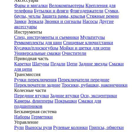
Аксессуары
Фары и мигалки
Велокомпьютеры
Крепления для
телефона
Бутылки и фляги
Флягодержатели
Сумки,
баулы, чехлы
Защита рамы, крылья
Стяжные ремни
Замки
Зеркала
Звонки и сигналы
Насосы
Другие
аксессуары
Инструменты
Спец. инструменты и съемники
Мультитулы
Ремкомплекты для шин
Спицевые ключи/станки
Кусачки/плоскогубцы
Мойки и щетки для цепи
Универсальные смазки
Очистители
Приводная часть
Каретки
Шатуны
Педали
Цепи
Задние звезды
Смазки
для цепи
Трансмиссия
Ручки переключения
Переключатели передние
Переключатели задние
Тросики, рубашки, наконечники
Колесные части
Передние втулки
Задние втулки
Оси, эксцентрики
Камеры, флипперы
Покрышки
Смазки для
подшипников
Бескамерная система
Наборы
Герметики
Управление
Рули
Выносы руля
Рулевые колонки
Грипсы, обмотки