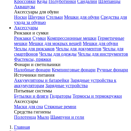
Кроссовки
Кеды
Полуботинки
Сандалии
Шлепанцы
Аквашузы
Аксессуары для обуви
Носки
Шнурки
Стельки
Мешки для обуви
Средства для
ухода за обувью
Аксессуары
Рюкзаки и сумки
Рюкзаки
Сумки
Компрессионные мешки
Герметичные
мешки
Мешки для мокрых вещей
Мешки для обуви
Чехлы для рюкзаков
Чехлы для документов
Чехлы для
смартфонов
Чехлы для одежды
Чехлы для инструментов
Фастексы, пряжки
Фонари и светильники
Налобные фонари
Кемпинговые фонари
Ручные фонари
Источники питания
Аккумуляторы и батарейки
Зарядные устройства к
аккумуляторам
Зарядные устройства
Питьевые системы
Бутылки и фляги
Гидраторы
Термосы и термокружки
Аксессуары
Маски для сна
Стяжные ремни
Средства гигиены
Полотенца
Мыло
Шампуни и гели
Главная