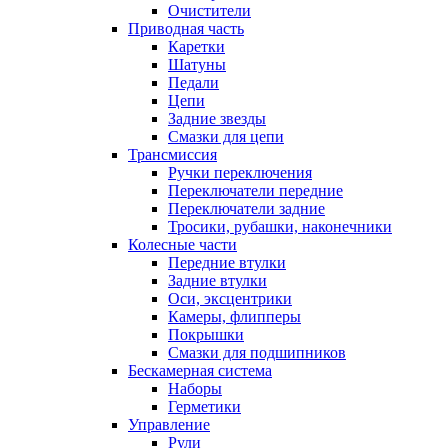
Очистители
Приводная часть
Каретки
Шатуны
Педали
Цепи
Задние звезды
Смазки для цепи
Трансмиссия
Ручки переключения
Переключатели передние
Переключатели задние
Тросики, рубашки, наконечники
Колесные части
Передние втулки
Задние втулки
Оси, эксцентрики
Камеры, флипперы
Покрышки
Смазки для подшипников
Бескамерная система
Наборы
Герметики
Управление
Рули