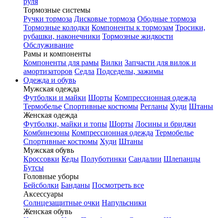
руля
Тормозные системы
Ручки тормоза
Дисковые тормоза
Ободные тормоза
Тормозные колодки
Компоненты к тормозам
Тросики,
рубашки, наконечники
Тормозные жидкости
Обслуживание
Рамы и компоненты
Компоненты для рамы
Вилки
Запчасти для вилок и
амортизаторов
Седла
Подседелы, зажимы
Одежда и обувь
Мужская одежда
Футболки и майки
Шорты
Компрессионная одежда
Термобелье
Спортивные костюмы
Регланы
Худи
Штаны
Женская одежда
Футболки, майки и топы
Шорты
Лосины и бриджи
Комбинезоны
Компрессионная одежда
Термобелье
Спортивные костюмы
Худи
Штаны
Мужская обувь
Кроссовки
Кеды
Полуботинки
Сандалии
Шлепанцы
Бутсы
Головные уборы
Бейсболки
Банданы
Посмотреть все
Аксессуары
Солнцезащитные очки
Напульсники
Женская обувь