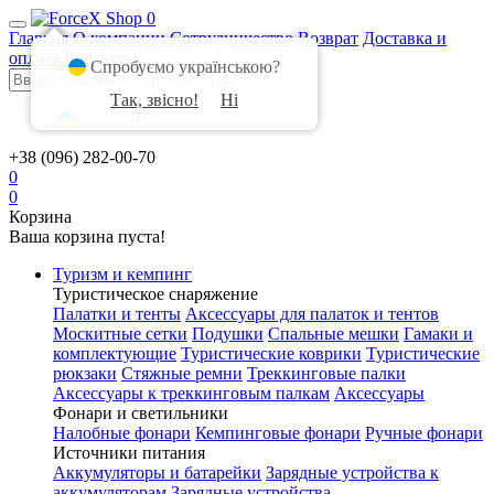
0
Главная
О компании
Сотрудничество
Возврат
Доставка и
оплата
Контакты
Спробуємо українською?
Так, звісно!
Ні
UA
|
RU
+38 (096) 282-00-70
0
0
Корзина
Ваша корзина пуста!
Туризм и кемпинг
Туристическое снаряжение
Палатки и тенты
Аксессуары для палаток и тентов
Москитные сетки
Подушки
Спальные мешки
Гамаки и
комплектующие
Туристические коврики
Туристические
рюкзаки
Стяжные ремни
Треккинговые палки
Аксессуары к треккинговым палкам
Аксессуары
Фонари и светильники
Налобные фонари
Кемпинговые фонари
Ручные фонари
Источники питания
Аккумуляторы и батарейки
Зарядные устройства к
аккумуляторам
Зарядные устройства