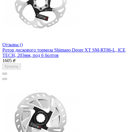
Отзывы ()
Ротор дискового тормоза Shimano Deore XT SM-RT86-L, ICE
TECH, 203мм, под 6 болтов
1605
₴
Купить