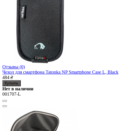
Отзывы (0)
Чехол для смартфона Tatonka NP Smartphone Case L, Black
484
₴
Купить
Нет в наличии
001707-L