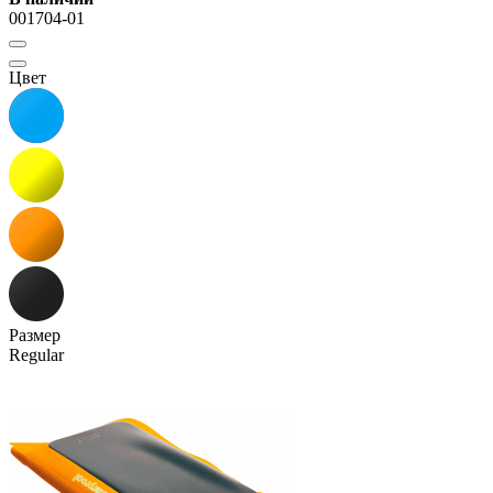
001704-01
Цвет
Размер
Regular