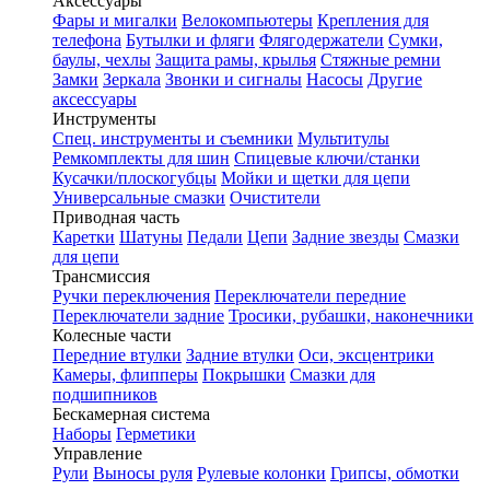
Аксессуары
Фары и мигалки
Велокомпьютеры
Крепления для
телефона
Бутылки и фляги
Флягодержатели
Сумки,
баулы, чехлы
Защита рамы, крылья
Стяжные ремни
Замки
Зеркала
Звонки и сигналы
Насосы
Другие
аксессуары
Инструменты
Спец. инструменты и съемники
Мультитулы
Ремкомплекты для шин
Спицевые ключи/станки
Кусачки/плоскогубцы
Мойки и щетки для цепи
Универсальные смазки
Очистители
Приводная часть
Каретки
Шатуны
Педали
Цепи
Задние звезды
Смазки
для цепи
Трансмиссия
Ручки переключения
Переключатели передние
Переключатели задние
Тросики, рубашки, наконечники
Колесные части
Передние втулки
Задние втулки
Оси, эксцентрики
Камеры, флипперы
Покрышки
Смазки для
подшипников
Бескамерная система
Наборы
Герметики
Управление
Рули
Выносы руля
Рулевые колонки
Грипсы, обмотки