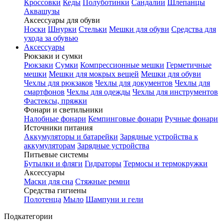
Кроссовки
Кеды
Полуботинки
Сандалии
Шлепанцы
Аквашузы
Аксессуары для обуви
Носки
Шнурки
Стельки
Мешки для обуви
Средства для
ухода за обувью
Аксессуары
Рюкзаки и сумки
Рюкзаки
Сумки
Компрессионные мешки
Герметичные
мешки
Мешки для мокрых вещей
Мешки для обуви
Чехлы для рюкзаков
Чехлы для документов
Чехлы для
смартфонов
Чехлы для одежды
Чехлы для инструментов
Фастексы, пряжки
Фонари и светильники
Налобные фонари
Кемпинговые фонари
Ручные фонари
Источники питания
Аккумуляторы и батарейки
Зарядные устройства к
аккумуляторам
Зарядные устройства
Питьевые системы
Бутылки и фляги
Гидраторы
Термосы и термокружки
Аксессуары
Маски для сна
Стяжные ремни
Средства гигиены
Полотенца
Мыло
Шампуни и гели
Подкатегории