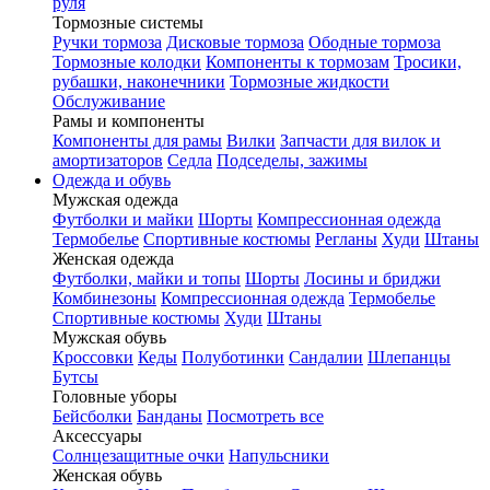
руля
Тормозные системы
Ручки тормоза
Дисковые тормоза
Ободные тормоза
Тормозные колодки
Компоненты к тормозам
Тросики,
рубашки, наконечники
Тормозные жидкости
Обслуживание
Рамы и компоненты
Компоненты для рамы
Вилки
Запчасти для вилок и
амортизаторов
Седла
Подседелы, зажимы
Одежда и обувь
Мужская одежда
Футболки и майки
Шорты
Компрессионная одежда
Термобелье
Спортивные костюмы
Регланы
Худи
Штаны
Женская одежда
Футболки, майки и топы
Шорты
Лосины и бриджи
Комбинезоны
Компрессионная одежда
Термобелье
Спортивные костюмы
Худи
Штаны
Мужская обувь
Кроссовки
Кеды
Полуботинки
Сандалии
Шлепанцы
Бутсы
Головные уборы
Бейсболки
Банданы
Посмотреть все
Аксессуары
Солнцезащитные очки
Напульсники
Женская обувь