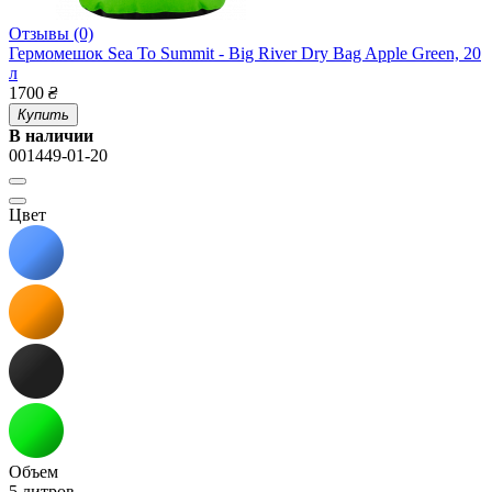
Отзывы (0)
Гермомешок Sea To Summit - Big River Dry Bag Apple Green, 20
л
1700
₴
Купить
В наличии
001449-01-20
Цвет
Объем
5 литров