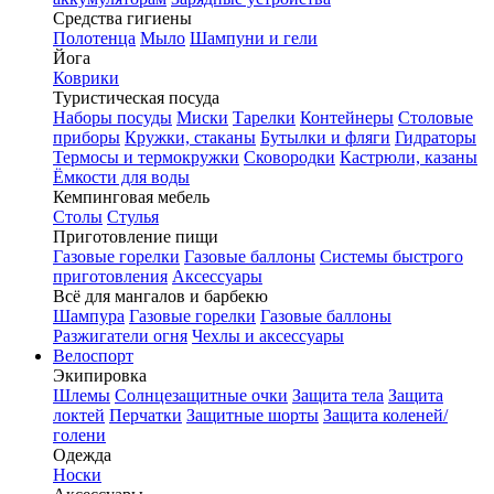
Средства гигиены
Полотенца
Мыло
Шампуни и гели
Йога
Коврики
Туристическая посуда
Наборы посуды
Миски
Тарелки
Контейнеры
Столовые
приборы
Кружки, стаканы
Бутылки и фляги
Гидраторы
Термосы и термокружки
Сковородки
Кастрюли, казаны
Ёмкости для воды
Кемпинговая мебель
Столы
Стулья
Приготовление пищи
Газовые горелки
Газовые баллоны
Системы быстрого
приготовления
Аксессуары
Всё для мангалов и барбекю
Шампура
Газовые горелки
Газовые баллоны
Разжигатели огня
Чехлы и аксессуары
Велоспорт
Экипировка
Шлемы
Солнцезащитные очки
Защита тела
Защита
локтей
Перчатки
Защитные шорты
Защита коленей/
голени
Одежда
Носки