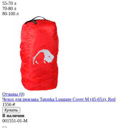
55-70 л
70-80 л
80-100 л
Отзывы (0)
Чехол для рюкзака Tatonka Luggage Cover M (45-65л), Red
1556
₴
Купить
В наличии
001551-01-M