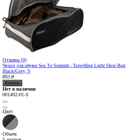
Отзывы (0)
Чехол для обуви Sea To Summit - Travelling Light Shoe Bag
Black/Grey, S
893
₴
Купить
Нет в наличии
001492-01-S
Цвет
Объем
5 литров