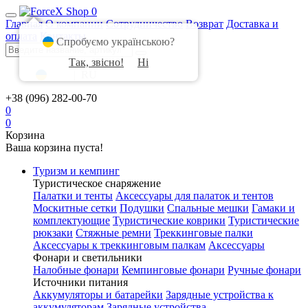
0
Главная
О компании
Сотрудничество
Возврат
Доставка и
оплата
Контакты
Спробуємо українською?
Так, звісно!
Ні
UA
|
RU
+38 (096) 282-00-70
0
0
Корзина
Ваша корзина пуста!
Туризм и кемпинг
Туристическое снаряжение
Палатки и тенты
Аксессуары для палаток и тентов
Москитные сетки
Подушки
Спальные мешки
Гамаки и
комплектующие
Туристические коврики
Туристические
рюкзаки
Стяжные ремни
Треккинговые палки
Аксессуары к треккинговым палкам
Аксессуары
Фонари и светильники
Налобные фонари
Кемпинговые фонари
Ручные фонари
Источники питания
Аккумуляторы и батарейки
Зарядные устройства к
аккумуляторам
Зарядные устройства