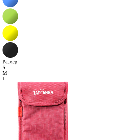
Размер
S
M
L