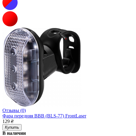
Отзывы (0)
Фара передняя BBB (BLS-77) FrontLaser
129
₴
Купить
В наличии