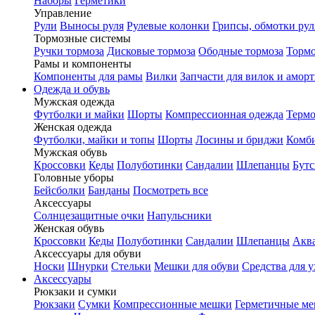
Наборы
Герметики
Управление
Рули
Выносы руля
Рулевые колонки
Грипсы, обмотки рул
Тормозные системы
Ручки тормоза
Дисковые тормоза
Ободные тормоза
Тормо
Рамы и компоненты
Компоненты для рамы
Вилки
Запчасти для вилок и амор
Одежда и обувь
Мужская одежда
Футболки и майки
Шорты
Компрессионная одежда
Термо
Женская одежда
Футболки, майки и топы
Шорты
Лосины и бриджи
Комб
Мужская обувь
Кроссовки
Кеды
Полуботинки
Сандалии
Шлепанцы
Бут
Головные уборы
Бейсболки
Банданы
Посмотреть все
Аксессуары
Солнцезащитные очки
Напульсники
Женская обувь
Кроссовки
Кеды
Полуботинки
Сандалии
Шлепанцы
Акв
Аксессуары для обуви
Носки
Шнурки
Стельки
Мешки для обуви
Средства для у
Аксессуары
Рюкзаки и сумки
Рюкзаки
Сумки
Компрессионные мешки
Герметичные м