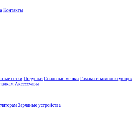
а
Контакты
тные сетки
Подушки
Спальные мешки
Гамаки и комплектующи
палкам
Аксессуары
уляторам
Зарядные устройства