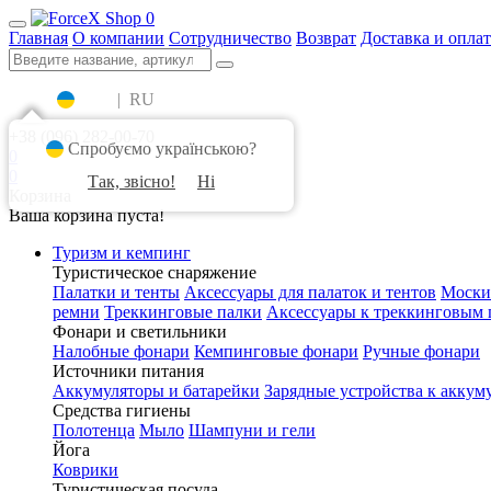
0
Главная
О компании
Сотрудничество
Возврат
Доставка и оплат
UA
|
RU
+38 (096) 282-00-70
Спробуємо українською?
0
0
Так, звісно!
Ні
Корзина
Ваша корзина пуста!
Туризм и кемпинг
Туристическое снаряжение
Палатки и тенты
Аксессуары для палаток и тентов
Моски
ремни
Треккинговые палки
Аксессуары к треккинговым 
Фонари и светильники
Налобные фонари
Кемпинговые фонари
Ручные фонари
Источники питания
Аккумуляторы и батарейки
Зарядные устройства к аккум
Средства гигиены
Полотенца
Мыло
Шампуни и гели
Йога
Коврики
Туристическая посуда