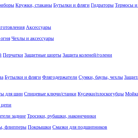
риборы
Кружки, стаканы
Бутылки и фляги
Гидраторы
Термосы и
иготовления
Аксессуары
 огня
Чехлы и аксессуары
й
Перчатки
Защитные шорты
Защита коленей/голени
на
Бутылки и фляги
Флягодержатели
Сумки, баулы, чехлы
Защит
ты для шин
Спицевые ключи/станки
Кусачки/плоскогубцы
Мойки
 цепи
тели задние
Тросики, рубашки, наконечники
ы, флипперы
Покрышки
Смазки для подшипников