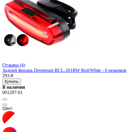
Отзывы (4)
Задний фонарь Deemount BCL-201RW Red/White - 6 режимов
293
₴
Купить
В наличии
001297-01
Цвет