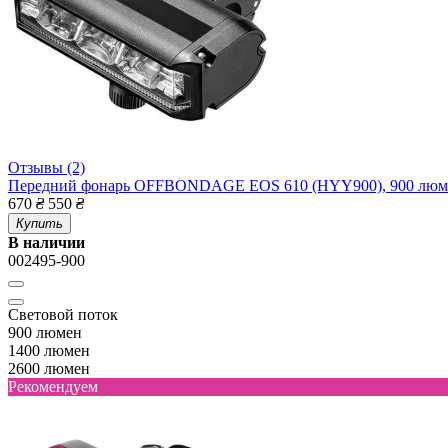
Отзывы (2)
Передний фонарь OFFBONDAGE EOS 610 (HYY900), 900 люм
670
₴
550
₴
Купить
В наличии
002495-900
Световой поток
900 люмен
1400 люмен
2600 люмен
Рекомендуем