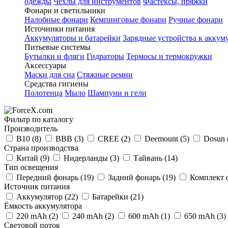
одежды
Чехлы для инструментов
Фастексы, пряжки
Фонари и светильники
Налобные фонари
Кемпинговые фонари
Ручные фонари
Источники питания
Аккумуляторы и батарейки
Зарядные устройства к аккум
Питьевые системы
Бутылки и фляги
Гидраторы
Термосы и термокружки
Аксессуары
Маски для сна
Стяжные ремни
Средства гигиены
Полотенца
Мыло
Шампуни и гели
Фильтр по каталогу
Производитель
B10
(8)
BBB
(3)
CREE
(2)
Deemount
(5)
Dosun
Страна производства
Китай
(9)
Нидерланды
(3)
Тайвань
(14)
Тип освещения
Передний фонарь
(19)
Задний фонарь
(19)
Комплект 
Источник питания
Аккумулятор
(22)
Батарейки
(21)
Ёмкость аккумулятора
220 mAh
(2)
240 mAh
(2)
600 mAh
(1)
650 mAh
(3)
Световой поток