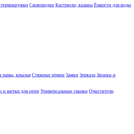
 термокружки
Сковородки
Кастрюли, казаны
Ёмкости для воды
а рамы, крылья
Стяжные ремни
Замки
Зеркала
Звонки и
 и щетки для цепи
Универсальные смазки
Очистители