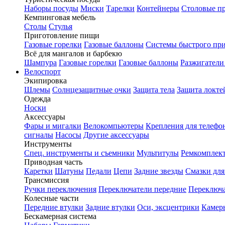
Наборы посуды
Миски
Тарелки
Контейнеры
Столовые п
Кемпинговая мебель
Столы
Стулья
Приготовление пищи
Газовые горелки
Газовые баллоны
Системы быстрого пр
Всё для мангалов и барбекю
Шампура
Газовые горелки
Газовые баллоны
Разжигатели
Велоспорт
Экипировка
Шлемы
Солнцезащитные очки
Защита тела
Защита локте
Одежда
Носки
Аксессуары
Фары и мигалки
Велокомпьютеры
Крепления для телефо
сигналы
Насосы
Другие аксессуары
Инструменты
Спец. инструменты и съемники
Мультитулы
Ремкомплек
Приводная часть
Каретки
Шатуны
Педали
Цепи
Задние звезды
Смазки для
Трансмиссия
Ручки переключения
Переключатели передние
Переключа
Колесные части
Передние втулки
Задние втулки
Оси, эксцентрики
Камер
Бескамерная система