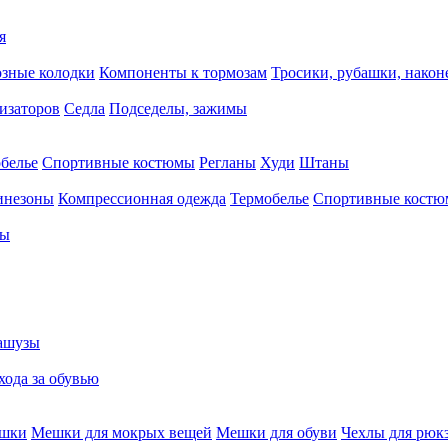
я
зные колодки
Компоненты к тормозам
Тросики, рубашки, нако
тизаторов
Седла
Подседелы, зажимы
белье
Спортивные костюмы
Регланы
Худи
Штаны
инезоны
Компрессионная одежда
Термобелье
Спортивные кост
сы
ашузы
хода за обувью
ешки
Мешки для мокрых вещей
Мешки для обуви
Чехлы для рюк