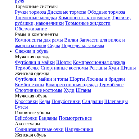
руля
Тормозные системы
Ручки тормоза
Дисковые тормоза
Ободные тормоза
Тормозные колодки
Компоненты к тормозам
Тросики,
рубашки, наконечники
Тормозные жидкости
Обслуживание
Рамы и компоненты
Компоненты для рамы
Вилки
Запчасти для вилок и
амортизаторов
Седла
Подседелы, зажимы
Одежда и обувь
Мужская одежда
Футболки и майки
Шорты
Компрессионная одежда
Термобелье
Спортивные костюмы
Регланы
Худи
Штаны
Женская одежда
Футболки, майки и топы
Шорты
Лосины и бриджи
Комбинезоны
Компрессионная одежда
Термобелье
Спортивные костюмы
Худи
Штаны
Мужская обувь
Кроссовки
Кеды
Полуботинки
Сандалии
Шлепанцы
Бутсы
Головные уборы
Бейсболки
Банданы
Посмотреть все
Аксессуары
Солнцезащитные очки
Напульсники
Женская обувь