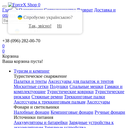
0
Главная
О компании
Сотрудничество
Возврат
Доставка и
оплата
Контакты
Спробуємо українською?
Так, звісно!
Ні
UA
|
RU
+38 (096) 282-00-70
0
0
Корзина
Ваша корзина пуста!
Туризм и кемпинг
Туристическое снаряжение
Палатки и тенты
Аксессуары для палаток и тентов
Москитные сетки
Подушки
Спальные мешки
Гамаки и
комплектующие
Туристические коврики
Туристические
рюкзаки
Стяжные ремни
Треккинговые палки
Аксессуары к треккинговым палкам
Аксессуары
Фонари и светильники
Налобные фонари
Кемпинговые фонари
Ручные фонари
Источники питания
Аккумуляторы и батарейки
Зарядные устройства к
аккумуляторам
Зарядные устройства