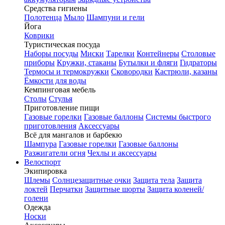
Средства гигиены
Полотенца
Мыло
Шампуни и гели
Йога
Коврики
Туристическая посуда
Наборы посуды
Миски
Тарелки
Контейнеры
Столовые
приборы
Кружки, стаканы
Бутылки и фляги
Гидраторы
Термосы и термокружки
Сковородки
Кастрюли, казаны
Ёмкости для воды
Кемпинговая мебель
Столы
Стулья
Приготовление пищи
Газовые горелки
Газовые баллоны
Системы быстрого
приготовления
Аксессуары
Всё для мангалов и барбекю
Шампура
Газовые горелки
Газовые баллоны
Разжигатели огня
Чехлы и аксессуары
Велоспорт
Экипировка
Шлемы
Солнцезащитные очки
Защита тела
Защита
локтей
Перчатки
Защитные шорты
Защита коленей/
голени
Одежда
Носки