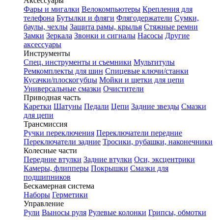
Аксессуары
Фары и мигалки
Велокомпьютеры
Крепления для
телефона
Бутылки и фляги
Флягодержатели
Сумки,
баулы, чехлы
Защита рамы, крылья
Стяжные ремни
Замки
Зеркала
Звонки и сигналы
Насосы
Другие
аксессуары
Инструменты
Спец. инструменты и съемники
Мультитулы
Ремкомплекты для шин
Спицевые ключи/станки
Кусачки/плоскогубцы
Мойки и щетки для цепи
Универсальные смазки
Очистители
Приводная часть
Каретки
Шатуны
Педали
Цепи
Задние звезды
Смазки
для цепи
Трансмиссия
Ручки переключения
Переключатели передние
Переключатели задние
Тросики, рубашки, наконечники
Колесные части
Передние втулки
Задние втулки
Оси, эксцентрики
Камеры, флипперы
Покрышки
Смазки для
подшипников
Бескамерная система
Наборы
Герметики
Управление
Рули
Выносы руля
Рулевые колонки
Грипсы, обмотки