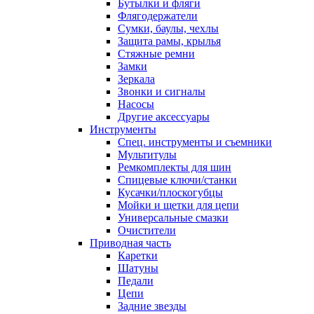
Бутылки и фляги
Флягодержатели
Сумки, баулы, чехлы
Защита рамы, крылья
Стяжные ремни
Замки
Зеркала
Звонки и сигналы
Насосы
Другие аксессуары
Инструменты
Спец. инструменты и съемники
Мультитулы
Ремкомплекты для шин
Спицевые ключи/станки
Кусачки/плоскогубцы
Мойки и щетки для цепи
Универсальные смазки
Очистители
Приводная часть
Каретки
Шатуны
Педали
Цепи
Задние звезды