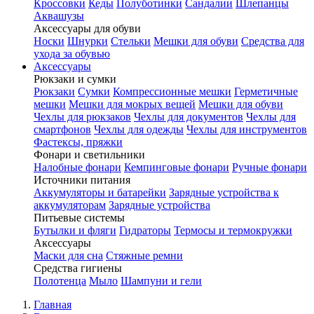
Кроссовки
Кеды
Полуботинки
Сандалии
Шлепанцы
Аквашузы
Аксессуары для обуви
Носки
Шнурки
Стельки
Мешки для обуви
Средства для
ухода за обувью
Аксессуары
Рюкзаки и сумки
Рюкзаки
Сумки
Компрессионные мешки
Герметичные
мешки
Мешки для мокрых вещей
Мешки для обуви
Чехлы для рюкзаков
Чехлы для документов
Чехлы для
смартфонов
Чехлы для одежды
Чехлы для инструментов
Фастексы, пряжки
Фонари и светильники
Налобные фонари
Кемпинговые фонари
Ручные фонари
Источники питания
Аккумуляторы и батарейки
Зарядные устройства к
аккумуляторам
Зарядные устройства
Питьевые системы
Бутылки и фляги
Гидраторы
Термосы и термокружки
Аксессуары
Маски для сна
Стяжные ремни
Средства гигиены
Полотенца
Мыло
Шампуни и гели
Главная