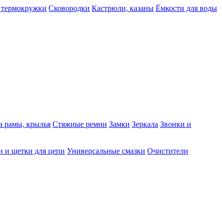
 термокружки
Сковородки
Кастрюли, казаны
Ёмкости для воды
а рамы, крылья
Стяжные ремни
Замки
Зеркала
Звонки и
 и щетки для цепи
Универсальные смазки
Очистители