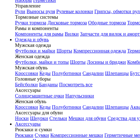
Наборы
Герметики
Управление
Рули
Выносы руля
Рулевые колонки
Грипсы, обмотки рул
Тормозные системы
Ручки тормоза
Дисковые тормоза
Ободные тормоза
Тормо
Рамы и компоненты
Компоненты для рамы
Вилки
Запчасти для вилок и амор
Одежда и обувь
Мужская одежда
Футболки и майки
Шорты
Компрессионная одежда
Термо
Женская одежда
Футболки, майки и топы
Шорты
Лосины и бриджи
Комб
Мужская обувь
Кроссовки
Кеды
Полуботинки
Сандалии
Шлепанцы
Бут
Головные уборы
Бейсболки
Банданы
Посмотреть все
Аксессуары
Солнцезащитные очки
Напульсники
Женская обувь
Кроссовки
Кеды
Полуботинки
Сандалии
Шлепанцы
Акв
Аксессуары для обуви
Носки
Шнурки
Стельки
Мешки для обуви
Средства для у
Аксессуары
Рюкзаки и сумки
Рюкзаки
Сумки
Компрессионные мешки
Герметичные м