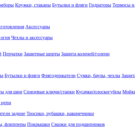
риборы
Кружки, стаканы
Бутылки и фляги
Гидраторы
Термосы и
иготовления
Аксессуары
 огня
Чехлы и аксессуары
й
Перчатки
Защитные шорты
Защита коленей/голени
на
Бутылки и фляги
Флягодержатели
Сумки, баулы, чехлы
Защит
ты для шин
Спицевые ключи/станки
Кусачки/плоскогубцы
Мойки
 цепи
тели задние
Тросики, рубашки, наконечники
ы, флипперы
Покрышки
Смазки для подшипников