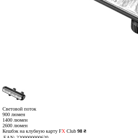
Световой поток
900 люмен
1400 люмен
2600 люмен
Кешбэк на клубную карту F
X
Club
98 ₴
EAN:
2200000000620