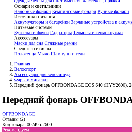
одежды
Чехлы для инструментов
Фастексы, пряжки
Фонари и светильники
Налобные фонари
Кемпинговые фонари
Ручные фонари
Источники питания
Аккумуляторы и батарейки
Зарядные устройства к аккум
Питьевые системы
Бутылки и фляги
Гидраторы
Термосы и термокружки
Аксессуары
Маски для сна
Стяжные ремни
Средства гигиены
Полотенца
Мыло
Шампуни и гели
Главная
Велоспорт
Аксессуары для велосипеда
Фары и мигалки
Передний фонарь OFFBONDAGE EOS 640 (HYY2600), 2
Передний фонарь OFFBONDAG
OFFBONDAGE
Отзывы (2)
Код товара: 002495-2600
Рекомендуем