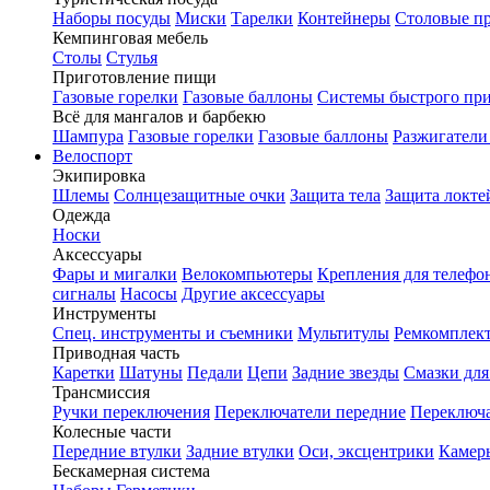
Наборы посуды
Миски
Тарелки
Контейнеры
Столовые п
Кемпинговая мебель
Столы
Стулья
Приготовление пищи
Газовые горелки
Газовые баллоны
Системы быстрого пр
Всё для мангалов и барбекю
Шампура
Газовые горелки
Газовые баллоны
Разжигатели
Велоспорт
Экипировка
Шлемы
Солнцезащитные очки
Защита тела
Защита локте
Одежда
Носки
Аксессуары
Фары и мигалки
Велокомпьютеры
Крепления для телефо
сигналы
Насосы
Другие аксессуары
Инструменты
Спец. инструменты и съемники
Мультитулы
Ремкомплек
Приводная часть
Каретки
Шатуны
Педали
Цепи
Задние звезды
Смазки для
Трансмиссия
Ручки переключения
Переключатели передние
Переключа
Колесные части
Передние втулки
Задние втулки
Оси, эксцентрики
Камер
Бескамерная система