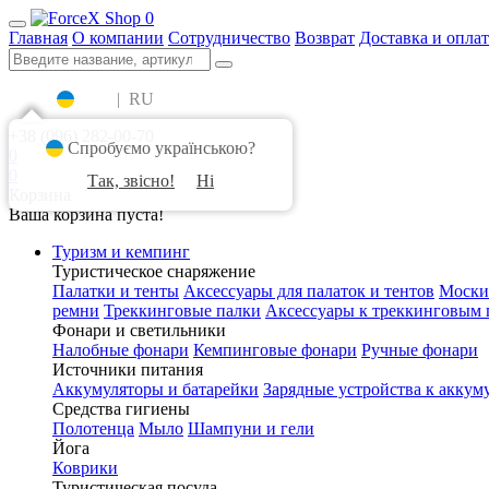
0
Главная
О компании
Сотрудничество
Возврат
Доставка и оплат
UA
|
RU
+38 (096) 282-00-70
Спробуємо українською?
0
0
Так, звісно!
Ні
Корзина
Ваша корзина пуста!
Туризм и кемпинг
Туристическое снаряжение
Палатки и тенты
Аксессуары для палаток и тентов
Моски
ремни
Треккинговые палки
Аксессуары к треккинговым 
Фонари и светильники
Налобные фонари
Кемпинговые фонари
Ручные фонари
Источники питания
Аккумуляторы и батарейки
Зарядные устройства к аккум
Средства гигиены
Полотенца
Мыло
Шампуни и гели
Йога
Коврики
Туристическая посуда