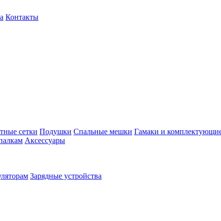
а
Контакты
тные сетки
Подушки
Спальные мешки
Гамаки и комплектующи
палкам
Аксессуары
уляторам
Зарядные устройства