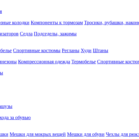
я
зные колодки
Компоненты к тормозам
Тросики, рубашки, нако
тизаторов
Седла
Подседелы, зажимы
белье
Спортивные костюмы
Регланы
Худи
Штаны
инезоны
Компрессионная одежда
Термобелье
Спортивные кост
сы
ашузы
хода за обувью
ешки
Мешки для мокрых вещей
Мешки для обуви
Чехлы для рюк