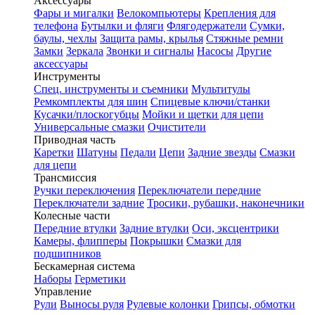
Аксессуары
Фары и мигалки
Велокомпьютеры
Крепления для
телефона
Бутылки и фляги
Флягодержатели
Сумки,
баулы, чехлы
Защита рамы, крылья
Стяжные ремни
Замки
Зеркала
Звонки и сигналы
Насосы
Другие
аксессуары
Инструменты
Спец. инструменты и съемники
Мультитулы
Ремкомплекты для шин
Спицевые ключи/станки
Кусачки/плоскогубцы
Мойки и щетки для цепи
Универсальные смазки
Очистители
Приводная часть
Каретки
Шатуны
Педали
Цепи
Задние звезды
Смазки
для цепи
Трансмиссия
Ручки переключения
Переключатели передние
Переключатели задние
Тросики, рубашки, наконечники
Колесные части
Передние втулки
Задние втулки
Оси, эксцентрики
Камеры, флипперы
Покрышки
Смазки для
подшипников
Бескамерная система
Наборы
Герметики
Управление
Рули
Выносы руля
Рулевые колонки
Грипсы, обмотки