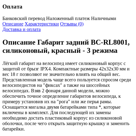
Оплата
Банковский перевод
Наложенный платеж
Наличными
Описание
Характеристики
Отзывы (0)
Доставка и оплата
Описание
Габарит задний BC-RL8001,
силиконовый, красный - 3 режима
Лёгкий габарит на велосипед имеет силиконовый корпус с
защитой от брызг IPX4. Компактные размеры 42x32x30 мм и
вес 18 г позволяют не значительно влиять на общий вес.
Представленная модель чаще всего пользуется спросом среди
велосипедистов на "фиксах" а также на шоссейных
велосипедах. Взяв 2 фонаря данной модели, можно
обеспечить точное определение габаритов велосипеда, к
примеру установив их на "рога" или же перья рамы.
Оснащается мигалка двумя батарейками типа *, которые
включены в комплект. Для последующей их замены
необходимо достать пластиковый корпус из силиконовой
оболочки, после чего открыть защитную крышку и заменить
батарейки.