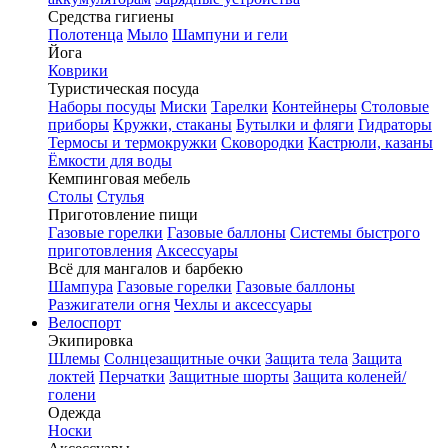
Средства гигиены
Полотенца
Мыло
Шампуни и гели
Йога
Коврики
Туристическая посуда
Наборы посуды
Миски
Тарелки
Контейнеры
Столовые
приборы
Кружки, стаканы
Бутылки и фляги
Гидраторы
Термосы и термокружки
Сковородки
Кастрюли, казаны
Ёмкости для воды
Кемпинговая мебель
Столы
Стулья
Приготовление пищи
Газовые горелки
Газовые баллоны
Системы быстрого
приготовления
Аксессуары
Всё для мангалов и барбекю
Шампура
Газовые горелки
Газовые баллоны
Разжигатели огня
Чехлы и аксессуары
Велоспорт
Экипировка
Шлемы
Солнцезащитные очки
Защита тела
Защита
локтей
Перчатки
Защитные шорты
Защита коленей/
голени
Одежда
Носки