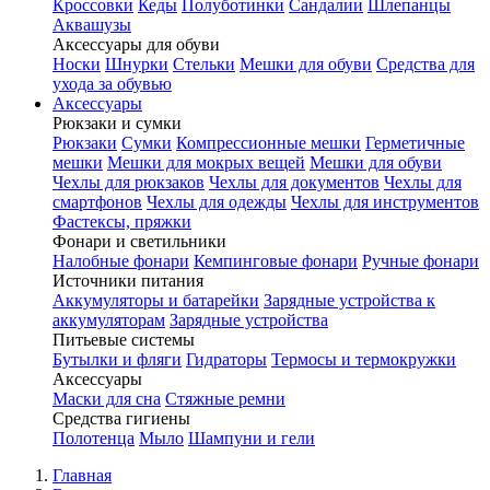
Кроссовки
Кеды
Полуботинки
Сандалии
Шлепанцы
Аквашузы
Аксессуары для обуви
Носки
Шнурки
Стельки
Мешки для обуви
Средства для
ухода за обувью
Аксессуары
Рюкзаки и сумки
Рюкзаки
Сумки
Компрессионные мешки
Герметичные
мешки
Мешки для мокрых вещей
Мешки для обуви
Чехлы для рюкзаков
Чехлы для документов
Чехлы для
смартфонов
Чехлы для одежды
Чехлы для инструментов
Фастексы, пряжки
Фонари и светильники
Налобные фонари
Кемпинговые фонари
Ручные фонари
Источники питания
Аккумуляторы и батарейки
Зарядные устройства к
аккумуляторам
Зарядные устройства
Питьевые системы
Бутылки и фляги
Гидраторы
Термосы и термокружки
Аксессуары
Маски для сна
Стяжные ремни
Средства гигиены
Полотенца
Мыло
Шампуни и гели
Главная