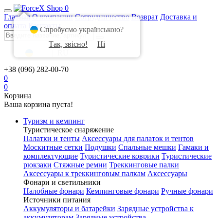
0
Главная
О компании
Сотрудничество
Возврат
Доставка и
оплата
Контакты
Спробуємо українською?
Так, звісно!
Ні
UA
|
RU
+38 (096) 282-00-70
0
0
Корзина
Ваша корзина пуста!
Туризм и кемпинг
Туристическое снаряжение
Палатки и тенты
Аксессуары для палаток и тентов
Москитные сетки
Подушки
Спальные мешки
Гамаки и
комплектующие
Туристические коврики
Туристические
рюкзаки
Стяжные ремни
Треккинговые палки
Аксессуары к треккинговым палкам
Аксессуары
Фонари и светильники
Налобные фонари
Кемпинговые фонари
Ручные фонари
Источники питания
Аккумуляторы и батарейки
Зарядные устройства к
аккумуляторам
Зарядные устройства