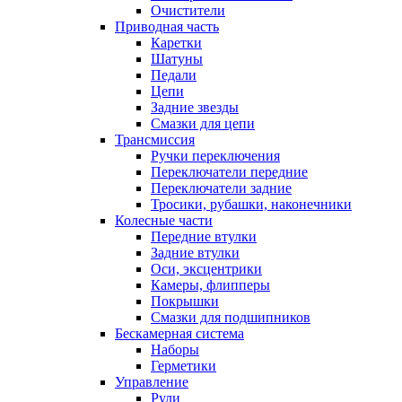
Очистители
Приводная часть
Каретки
Шатуны
Педали
Цепи
Задние звезды
Смазки для цепи
Трансмиссия
Ручки переключения
Переключатели передние
Переключатели задние
Тросики, рубашки, наконечники
Колесные части
Передние втулки
Задние втулки
Оси, эксцентрики
Камеры, флипперы
Покрышки
Смазки для подшипников
Бескамерная система
Наборы
Герметики
Управление
Рули