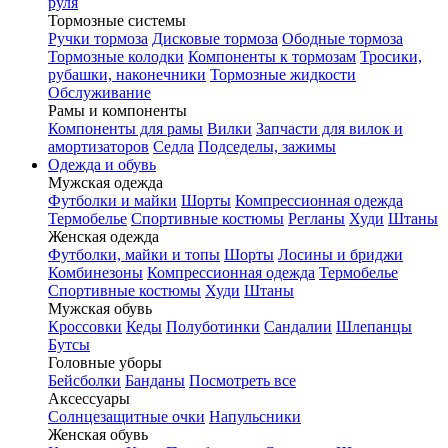
руля
Тормозные системы
Ручки тормоза
Дисковые тормоза
Ободные тормоза
Тормозные колодки
Компоненты к тормозам
Тросики,
рубашки, наконечники
Тормозные жидкости
Обслуживание
Рамы и компоненты
Компоненты для рамы
Вилки
Запчасти для вилок и
амортизаторов
Седла
Подседелы, зажимы
Одежда и обувь
Мужская одежда
Футболки и майки
Шорты
Компрессионная одежда
Термобелье
Спортивные костюмы
Регланы
Худи
Штаны
Женская одежда
Футболки, майки и топы
Шорты
Лосины и бриджи
Комбинезоны
Компрессионная одежда
Термобелье
Спортивные костюмы
Худи
Штаны
Мужская обувь
Кроссовки
Кеды
Полуботинки
Сандалии
Шлепанцы
Бутсы
Головные уборы
Бейсболки
Банданы
Посмотреть все
Аксессуары
Солнцезащитные очки
Напульсники
Женская обувь