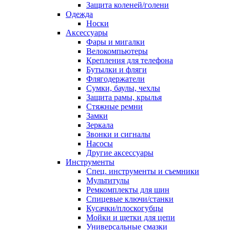
Защита коленей/голени
Одежда
Носки
Аксессуары
Фары и мигалки
Велокомпьютеры
Крепления для телефона
Бутылки и фляги
Флягодержатели
Сумки, баулы, чехлы
Защита рамы, крылья
Стяжные ремни
Замки
Зеркала
Звонки и сигналы
Насосы
Другие аксессуары
Инструменты
Спец. инструменты и съемники
Мультитулы
Ремкомплекты для шин
Спицевые ключи/станки
Кусачки/плоскогубцы
Мойки и щетки для цепи
Универсальные смазки