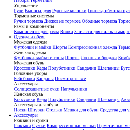
Наборы
Герметики
Управление
Рули
Выносы руля
Рулевые колонки
Грипсы, обмотки рул
Тормозные системы
Ручки тормоза
Дисковые тормоза
Ободные тормоза
Тормо
Рамы и компоненты
Компоненты для рамы
Вилки
Запчасти для вилок и амор
Одежда и обувь
Мужская одежда
Футболки и майки
Шорты
Компрессионная одежда
Термо
Женская одежда
Футболки, майки и топы
Шорты
Лосины и бриджи
Комб
Мужская обувь
Кроссовки
Кеды
Полуботинки
Сандалии
Шлепанцы
Бут
Головные уборы
Бейсболки
Банданы
Посмотреть все
Аксессуары
Солнцезащитные очки
Напульсники
Женская обувь
Кроссовки
Кеды
Полуботинки
Сандалии
Шлепанцы
Акв
Аксессуары для обуви
Носки
Шнурки
Стельки
Мешки для обуви
Средства для у
Аксессуары
Рюкзаки и сумки
Рюкзаки
Сумки
Компрессионные мешки
Герметичные м