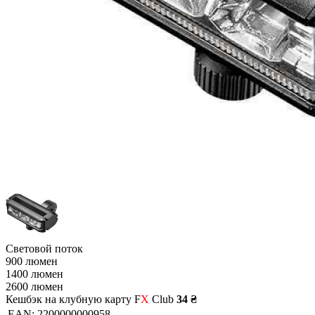
Световой поток
900 люмен
1400 люмен
2600 люмен
Кешбэк на клубную карту F
X
Club
34 ₴
EAN:
2200000000958