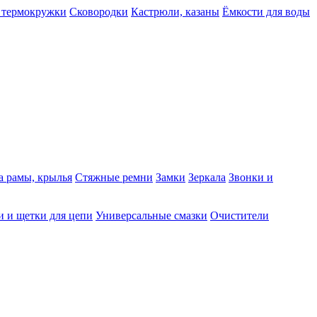
 термокружки
Сковородки
Кастрюли, казаны
Ёмкости для воды
а рамы, крылья
Стяжные ремни
Замки
Зеркала
Звонки и
 и щетки для цепи
Универсальные смазки
Очистители