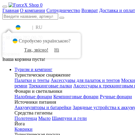
0
Главная
О компании
Сотрудничество
Возврат
Доставка и оплат
UA
|
RU
+38 (096) 282-00-70
Спробуємо українською?
0
0
Так, звісно!
Ні
Корзина
Ваша корзина пуста!
Туризм и кемпинг
Туристическое снаряжение
Палатки и тенты
Аксессуары для палаток и тентов
Моски
ремни
Треккинговые палки
Аксессуары к треккинговым 
Фонари и светильники
Налобные фонари
Кемпинговые фонари
Ручные фонари
Источники питания
Аккумуляторы и батарейки
Зарядные устройства к аккум
Средства гигиены
Полотенца
Мыло
Шампуни и гели
Йога
Коврики
Туристическая посуда