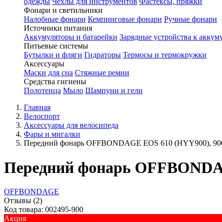
одежды
Чехлы для инструментов
Фастексы, пряжки
Фонари и светильники
Налобные фонари
Кемпинговые фонари
Ручные фонари
Источники питания
Аккумуляторы и батарейки
Зарядные устройства к аккум
Питьевые системы
Бутылки и фляги
Гидраторы
Термосы и термокружки
Аксессуары
Маски для сна
Стяжные ремни
Средства гигиены
Полотенца
Мыло
Шампуни и гели
Главная
Велоспорт
Аксессуары для велосипеда
Фары и мигалки
Передний фонарь OFFBONDAGE EOS 610 (HYY900), 90
Передний фонарь OFFBONDAG
OFFBONDAGE
Отзывы (2)
Код товара: 002495-900
Акция