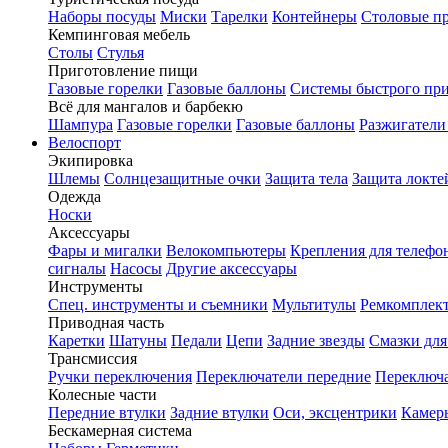
Наборы посуды
Миски
Тарелки
Контейнеры
Столовые п
Кемпинговая мебель
Столы
Стулья
Приготовление пищи
Газовые горелки
Газовые баллоны
Системы быстрого пр
Всё для мангалов и барбекю
Шампура
Газовые горелки
Газовые баллоны
Разжигатели
Велоспорт
Экипировка
Шлемы
Солнцезащитные очки
Защита тела
Защита локте
Одежда
Носки
Аксессуары
Фары и мигалки
Велокомпьютеры
Крепления для телефо
сигналы
Насосы
Другие аксессуары
Инструменты
Спец. инструменты и съемники
Мультитулы
Ремкомплек
Приводная часть
Каретки
Шатуны
Педали
Цепи
Задние звезды
Смазки для
Трансмиссия
Ручки переключения
Переключатели передние
Переключа
Колесные части
Передние втулки
Задние втулки
Оси, эксцентрики
Камер
Бескамерная система