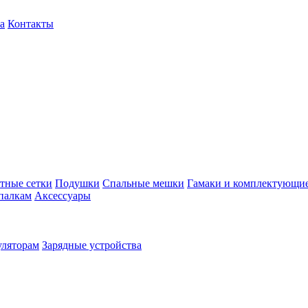
а
Контакты
тные сетки
Подушки
Спальные мешки
Гамаки и комплектующи
палкам
Аксессуары
уляторам
Зарядные устройства