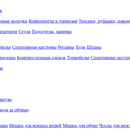
я
зные колодки
Компоненты к тормозам
Тросики, рубашки, нако
тизаторов
Седла
Подседелы, зажимы
белье
Спортивные костюмы
Регланы
Худи
Штаны
инезоны
Компрессионная одежда
Термобелье
Спортивные кост
сы
ашузы
хода за обувью
ешки
Мешки для мокрых вещей
Мешки для обуви
Чехлы для рюк