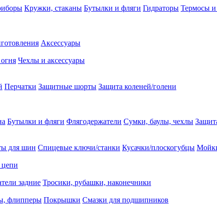
риборы
Кружки, стаканы
Бутылки и фляги
Гидраторы
Термосы и
иготовления
Аксессуары
 огня
Чехлы и аксессуары
й
Перчатки
Защитные шорты
Защита коленей/голени
на
Бутылки и фляги
Флягодержатели
Сумки, баулы, чехлы
Защит
ты для шин
Спицевые ключи/станки
Кусачки/плоскогубцы
Мойки
 цепи
тели задние
Тросики, рубашки, наконечники
ы, флипперы
Покрышки
Смазки для подшипников