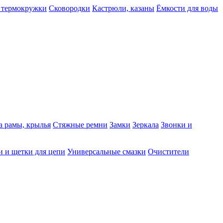
 термокружки
Сковородки
Кастрюли, казаны
Ёмкости для воды
а рамы, крылья
Стяжные ремни
Замки
Зеркала
Звонки и
 и щетки для цепи
Универсальные смазки
Очистители