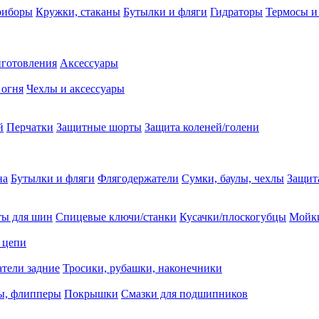
риборы
Кружки, стаканы
Бутылки и фляги
Гидраторы
Термосы и
иготовления
Аксессуары
 огня
Чехлы и аксессуары
й
Перчатки
Защитные шорты
Защита коленей/голени
на
Бутылки и фляги
Флягодержатели
Сумки, баулы, чехлы
Защит
ты для шин
Спицевые ключи/станки
Кусачки/плоскогубцы
Мойки
 цепи
тели задние
Тросики, рубашки, наконечники
ы, флипперы
Покрышки
Смазки для подшипников