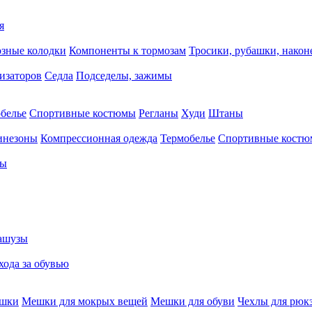
я
зные колодки
Компоненты к тормозам
Тросики, рубашки, нако
тизаторов
Седла
Подседелы, зажимы
белье
Спортивные костюмы
Регланы
Худи
Штаны
инезоны
Компрессионная одежда
Термобелье
Спортивные кост
сы
ашузы
хода за обувью
ешки
Мешки для мокрых вещей
Мешки для обуви
Чехлы для рюк