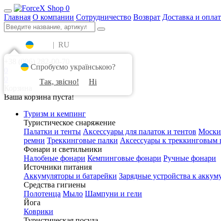
0
Главная
О компании
Сотрудничество
Возврат
Доставка и оплат
UA
|
RU
+38 (096) 282-00-70
Спробуємо українською?
0
0
Так, звісно!
Ні
Корзина
Ваша корзина пуста!
Туризм и кемпинг
Туристическое снаряжение
Палатки и тенты
Аксессуары для палаток и тентов
Моски
ремни
Треккинговые палки
Аксессуары к треккинговым 
Фонари и светильники
Налобные фонари
Кемпинговые фонари
Ручные фонари
Источники питания
Аккумуляторы и батарейки
Зарядные устройства к аккум
Средства гигиены
Полотенца
Мыло
Шампуни и гели
Йога
Коврики
Туристическая посуда