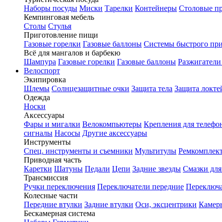
Наборы посуды
Миски
Тарелки
Контейнеры
Столовые п
Кемпинговая мебель
Столы
Стулья
Приготовление пищи
Газовые горелки
Газовые баллоны
Системы быстрого пр
Всё для мангалов и барбекю
Шампура
Газовые горелки
Газовые баллоны
Разжигатели
Велоспорт
Экипировка
Шлемы
Солнцезащитные очки
Защита тела
Защита локте
Одежда
Носки
Аксессуары
Фары и мигалки
Велокомпьютеры
Крепления для телефо
сигналы
Насосы
Другие аксессуары
Инструменты
Спец. инструменты и съемники
Мультитулы
Ремкомплек
Приводная часть
Каретки
Шатуны
Педали
Цепи
Задние звезды
Смазки для
Трансмиссия
Ручки переключения
Переключатели передние
Переключа
Колесные части
Передние втулки
Задние втулки
Оси, эксцентрики
Камер
Бескамерная система