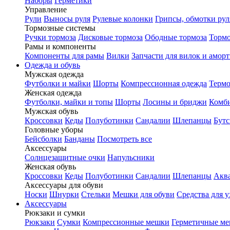
Наборы
Герметики
Управление
Рули
Выносы руля
Рулевые колонки
Грипсы, обмотки рул
Тормозные системы
Ручки тормоза
Дисковые тормоза
Ободные тормоза
Тормо
Рамы и компоненты
Компоненты для рамы
Вилки
Запчасти для вилок и амор
Одежда и обувь
Мужская одежда
Футболки и майки
Шорты
Компрессионная одежда
Термо
Женская одежда
Футболки, майки и топы
Шорты
Лосины и бриджи
Комб
Мужская обувь
Кроссовки
Кеды
Полуботинки
Сандалии
Шлепанцы
Бут
Головные уборы
Бейсболки
Банданы
Посмотреть все
Аксессуары
Солнцезащитные очки
Напульсники
Женская обувь
Кроссовки
Кеды
Полуботинки
Сандалии
Шлепанцы
Акв
Аксессуары для обуви
Носки
Шнурки
Стельки
Мешки для обуви
Средства для у
Аксессуары
Рюкзаки и сумки
Рюкзаки
Сумки
Компрессионные мешки
Герметичные м