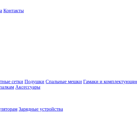
а
Контакты
тные сетки
Подушки
Спальные мешки
Гамаки и комплектующи
палкам
Аксессуары
уляторам
Зарядные устройства