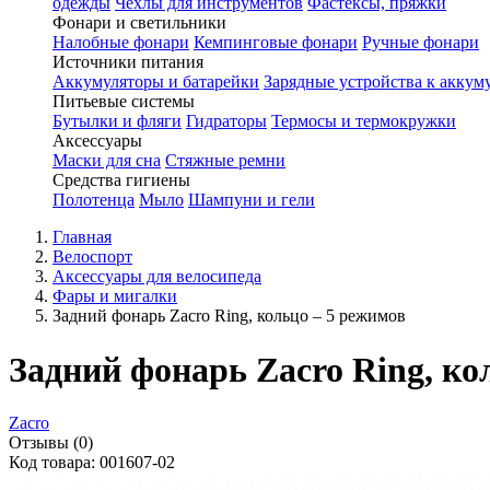
одежды
Чехлы для инструментов
Фастексы, пряжки
Фонари и светильники
Налобные фонари
Кемпинговые фонари
Ручные фонари
Источники питания
Аккумуляторы и батарейки
Зарядные устройства к аккум
Питьевые системы
Бутылки и фляги
Гидраторы
Термосы и термокружки
Аксессуары
Маски для сна
Стяжные ремни
Средства гигиены
Полотенца
Мыло
Шампуни и гели
Главная
Велоспорт
Аксессуары для велосипеда
Фары и мигалки
Задний фонарь Zacro Ring, кольцо – 5 режимов
Задний фонарь Zacro Ring, ко
Zacro
Отзывы (0)
Код товара: 001607-02