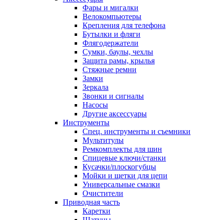
Фары и мигалки
Велокомпьютеры
Крепления для телефона
Бутылки и фляги
Флягодержатели
Сумки, баулы, чехлы
Защита рамы, крылья
Стяжные ремни
Замки
Зеркала
Звонки и сигналы
Насосы
Другие аксессуары
Инструменты
Спец. инструменты и съемники
Мультитулы
Ремкомплекты для шин
Спицевые ключи/станки
Кусачки/плоскогубцы
Мойки и щетки для цепи
Универсальные смазки
Очистители
Приводная часть
Каретки
Шатуны