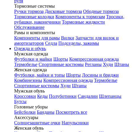
руля
Тормозные системы
Ручки тормоза
Дисковые тормоза
Ободные тормоза
Тормозные колодки
Компоненты к тормозам
Тросики,
рубашки, наконечники
Тормозные жидкости
Обслуживание
Рамы и компоненты
Компоненты для рамы
Вилки
Запчасти для вилок и
амортизаторов
Седла
Подседелы, зажимы
Одежда и обувь
Мужская одежда
Футболки и майки
Шорты
Компрессионная одежда
Термобелье
Спортивные костюмы
Регланы
Худи
Штаны
Женская одежда
Футболки, майки и топы
Шорты
Лосины и бриджи
Комбинезоны
Компрессионная одежда
Термобелье
Спортивные костюмы
Худи
Штаны
Мужская обувь
Кроссовки
Кеды
Полуботинки
Сандалии
Шлепанцы
Бутсы
Головные уборы
Бейсболки
Банданы
Посмотреть все
Аксессуары
Солнцезащитные очки
Напульсники
Женская обувь