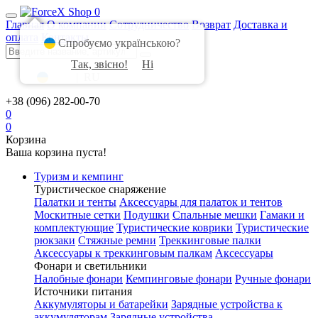
0
Главная
О компании
Сотрудничество
Возврат
Доставка и
оплата
Контакты
Спробуємо українською?
Так, звісно!
Ні
UA
|
RU
+38 (096) 282-00-70
0
0
Корзина
Ваша корзина пуста!
Туризм и кемпинг
Туристическое снаряжение
Палатки и тенты
Аксессуары для палаток и тентов
Москитные сетки
Подушки
Спальные мешки
Гамаки и
комплектующие
Туристические коврики
Туристические
рюкзаки
Стяжные ремни
Треккинговые палки
Аксессуары к треккинговым палкам
Аксессуары
Фонари и светильники
Налобные фонари
Кемпинговые фонари
Ручные фонари
Источники питания
Аккумуляторы и батарейки
Зарядные устройства к
аккумуляторам
Зарядные устройства