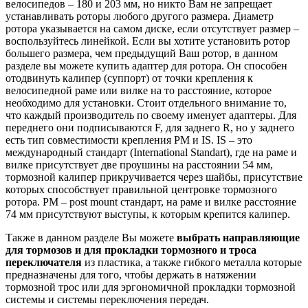
велосипедов – 180 и 203 мм, но никто Вам не запрещает
устанавливать роторы любого другого размера. Диаметр
ротора указывается на самом диске, если отсутствует размер –
воспользуйтесь линейкой. Если вы хотите установить ротор
большего размера, чем предыдущий Ваш ротор, в данном
разделе вы можете купить адаптер для ротора. Он способен
отодвинуть калипер (суппорт) от точки крепления к
велосипедной раме или вилке на то расстояние, которое
необходимо для установки. Стоит отдельного внимание то,
что каждый производитель по своему именует адаптеры. Для
переднего они подписываются F, для заднего R, но у заднего
есть тип совместимости крепления PM и IS. IS – это
международный стандарт (International Standart), где на раме и
вилке присутствует две проушины на расстоянии 54 мм,
тормозной калипер прикручивается через шайбы, присутствие
которых способствует правильной центровке тормозного
ротора. PM – post mount стандарт, на раме и вилке расстояние
74 мм присутствуют выступы, к которым крепится калипер.
Также в данном разделе Вы можете
выбрать направляющие
для тормозов и для прокладки тормозного и троса
переключателя
из пластика, а также гибкого металла которые
предназначены для того, чтобы держать в натяжении
тормозной трос или для эргономичной прокладки тормозной
системы и системы переключения передач.