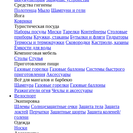
Средства гигиены
Полотенца
Мыло
Шампуни и гели
Йога
Коврики
Туристическая посуда
Наборы посуды
Миски
Тарелки
Контейнеры
Столовые
приборы
Кружки, стаканы
Бутылки и фляги
Гидраторы
Термосы и термокружки
Сковородки
Кастрюли, казаны
Ёмкости для воды
Кемпинговая мебель
Столы
Стулья
Приготовление пищи
Газовые горелки
Газовые баллоны
Системы быстрого
приготовления
Аксессуары
Всё для мангалов и барбекю
Шампура
Газовые горелки
Газовые баллоны
Разжигатели огня
Чехлы и аксессуары
Велоспорт
Экипировка
Шлемы
Солнцезащитные очки
Защита тела
Защита
локтей
Перчатки
Защитные шорты
Защита коленей/
голени
Одежда
Носки