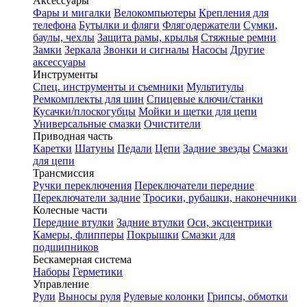
Аксессуары
Фары и мигалки
Велокомпьютеры
Крепления для
телефона
Бутылки и фляги
Флягодержатели
Сумки,
баулы, чехлы
Защита рамы, крылья
Стяжные ремни
Замки
Зеркала
Звонки и сигналы
Насосы
Другие
аксессуары
Инструменты
Спец. инструменты и съемники
Мультитулы
Ремкомплекты для шин
Спицевые ключи/станки
Кусачки/плоскогубцы
Мойки и щетки для цепи
Универсальные смазки
Очистители
Приводная часть
Каретки
Шатуны
Педали
Цепи
Задние звезды
Смазки
для цепи
Трансмиссия
Ручки переключения
Переключатели передние
Переключатели задние
Тросики, рубашки, наконечники
Колесные части
Передние втулки
Задние втулки
Оси, эксцентрики
Камеры, флипперы
Покрышки
Смазки для
подшипников
Бескамерная система
Наборы
Герметики
Управление
Рули
Выносы руля
Рулевые колонки
Грипсы, обмотки