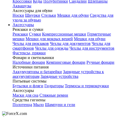
Кроссовки
Кеды
Полуботинки
Сандалии
Шлепанцы
Аквашузы
Аксессуары для обуви
Носки
Шнурки
Стельки
Мешки для обуви
Средства для
ухода за обувью
Аксессуары
Рюкзаки и сумки
Рюкзаки
Сумки
Компрессионные мешки
Герметичные
мешки
Мешки для мокрых вещей
Мешки для обуви
Чехлы для рюкзаков
Чехлы для документов
Чехлы для
смартфонов
Чехлы для одежды
Чехлы для инструментов
Фастексы, пряжки
Фонари и светильники
Налобные фонари
Кемпинговые фонари
Ручные фонари
Источники питания
Аккумуляторы и батарейки
Зарядные устройства к
аккумуляторам
Зарядные устройства
Питьевые системы
Бутылки и фляги
Гидраторы
Термосы и термокружки
Аксессуары
Маски для сна
Стяжные ремни
Средства гигиены
Полотенца
Мыло
Шампуни и гели