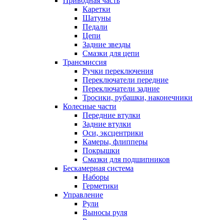
Приводная часть
Каретки
Шатуны
Педали
Цепи
Задние звезды
Смазки для цепи
Трансмиссия
Ручки переключения
Переключатели передние
Переключатели задние
Тросики, рубашки, наконечники
Колесные части
Передние втулки
Задние втулки
Оси, эксцентрики
Камеры, флипперы
Покрышки
Смазки для подшипников
Бескамерная система
Наборы
Герметики
Управление
Рули
Выносы руля