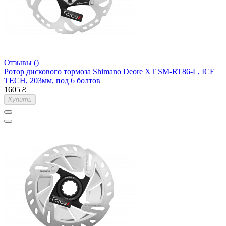
Отзывы ()
Ротор дискового тормоза Shimano Deore XT SM-RT86-L, ICE
TECH, 203мм, под 6 болтов
1605
₴
Купить