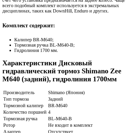
счёт чего установка предназначается на заднее колесо. Чаще
всего подобный комплект используется в экстремальных
дисциплинах, таких как DownHill, Enduro и других.
Комплект содержит:
Калипер BR-M640;
Тормозная ручка BL-M640-B;
Гидролиния 1700 мм.
Характеристики
Дисковый
гидравлический тормоз Shimano Zee
M640 (задний), гидролиния 1700мм
Производитель
Shimano (Япония)
Тип тормоза
Задний
Тормозной калипер
BR-M640
Количество поршней
4
Тормозная ручка
BL-M640-B
Ротор
Не входит в комплект
Адаптер
Отсутствует