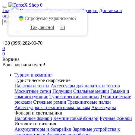
0
Главная
О компании
Сотрудничество
Возврат
Доставка и
оплата
Контакты
Спробуємо українською?
Так, звісно!
Ні
UA
|
RU
+38 (096) 282-00-70
0
0
Корзина
Ваша корзина пуста!
Туризм и кемпинг
Туристическое снаряжение
Палатки и тенты
Аксессуары для палаток и тентов
Москитные сетки
Подушки
Спальные мешки
Гамаки и
комплектующие
Туристические коврики
Туристические
рюкзаки
Стяжные ремни
Треккинговые палки
Аксессуары к треккинговым палкам
Аксессуары
Фонари и светильники
Налобные фонари
Кемпинговые фонари
Ручные фонари
Источники питания
Аккумуляторы и батарейки
Зарядные устройства к
аккумуляторам
Зарядные устройства