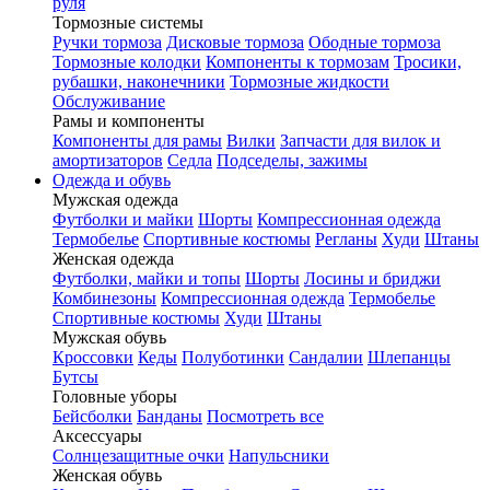
руля
Тормозные системы
Ручки тормоза
Дисковые тормоза
Ободные тормоза
Тормозные колодки
Компоненты к тормозам
Тросики,
рубашки, наконечники
Тормозные жидкости
Обслуживание
Рамы и компоненты
Компоненты для рамы
Вилки
Запчасти для вилок и
амортизаторов
Седла
Подседелы, зажимы
Одежда и обувь
Мужская одежда
Футболки и майки
Шорты
Компрессионная одежда
Термобелье
Спортивные костюмы
Регланы
Худи
Штаны
Женская одежда
Футболки, майки и топы
Шорты
Лосины и бриджи
Комбинезоны
Компрессионная одежда
Термобелье
Спортивные костюмы
Худи
Штаны
Мужская обувь
Кроссовки
Кеды
Полуботинки
Сандалии
Шлепанцы
Бутсы
Головные уборы
Бейсболки
Банданы
Посмотреть все
Аксессуары
Солнцезащитные очки
Напульсники
Женская обувь