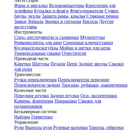
Аксессуары
Фары и мигалки
Велокомпьютеры
Крепления для
телефона
Бутылки и фляги
Флягодержатели
Сумки,
баулы, чехлы
Защита рамы, крылья
Стяжные ремни
Замки
Зеркала
Звонки и сигналы
Насосы
Другие
аксессуары
Инструменты
Спец. инструменты и съемники
Мультитулы
Ремкомплекты для шин
Спицевые ключи/станки
Кусачки/плоскогубцы
Мойки и щетки для цепи
Универсальные смазки
Очистители
Приводная часть
Каретки
Шатуны
Педали
Цепи
Задние звезды
Смазки
для цепи
Трансмиссия
Ручки переключения
Переключатели передние
Переключатели задние
Тросики, рубашки, наконечники
Колесные части
Передние втулки
Задние втулки
Оси, эксцентрики
Камеры, флипперы
Покрышки
Смазки для
подшипников
Бескамерная система
Наборы
Герметики
Управление
Рули
Выносы руля
Рулевые колонки
Грипсы, обмотки