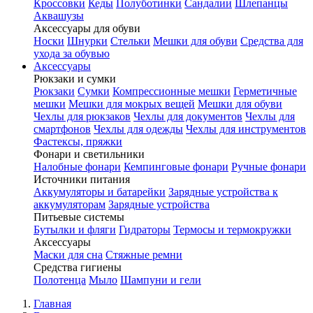
Кроссовки
Кеды
Полуботинки
Сандалии
Шлепанцы
Аквашузы
Аксессуары для обуви
Носки
Шнурки
Стельки
Мешки для обуви
Средства для
ухода за обувью
Аксессуары
Рюкзаки и сумки
Рюкзаки
Сумки
Компрессионные мешки
Герметичные
мешки
Мешки для мокрых вещей
Мешки для обуви
Чехлы для рюкзаков
Чехлы для документов
Чехлы для
смартфонов
Чехлы для одежды
Чехлы для инструментов
Фастексы, пряжки
Фонари и светильники
Налобные фонари
Кемпинговые фонари
Ручные фонари
Источники питания
Аккумуляторы и батарейки
Зарядные устройства к
аккумуляторам
Зарядные устройства
Питьевые системы
Бутылки и фляги
Гидраторы
Термосы и термокружки
Аксессуары
Маски для сна
Стяжные ремни
Средства гигиены
Полотенца
Мыло
Шампуни и гели
Главная