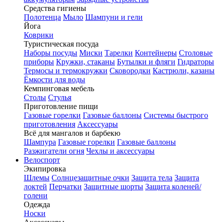
Средства гигиены
Полотенца
Мыло
Шампуни и гели
Йога
Коврики
Туристическая посуда
Наборы посуды
Миски
Тарелки
Контейнеры
Столовые
приборы
Кружки, стаканы
Бутылки и фляги
Гидраторы
Термосы и термокружки
Сковородки
Кастрюли, казаны
Ёмкости для воды
Кемпинговая мебель
Столы
Стулья
Приготовление пищи
Газовые горелки
Газовые баллоны
Системы быстрого
приготовления
Аксессуары
Всё для мангалов и барбекю
Шампура
Газовые горелки
Газовые баллоны
Разжигатели огня
Чехлы и аксессуары
Велоспорт
Экипировка
Шлемы
Солнцезащитные очки
Защита тела
Защита
локтей
Перчатки
Защитные шорты
Защита коленей/
голени
Одежда
Носки