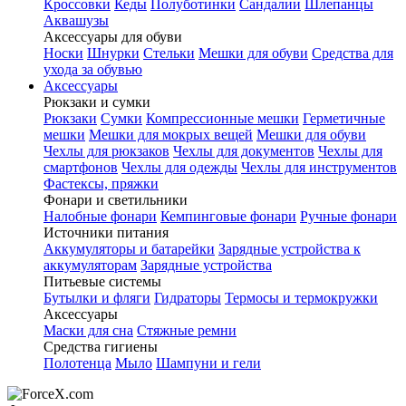
Кроссовки
Кеды
Полуботинки
Сандалии
Шлепанцы
Аквашузы
Аксессуары для обуви
Носки
Шнурки
Стельки
Мешки для обуви
Средства для
ухода за обувью
Аксессуары
Рюкзаки и сумки
Рюкзаки
Сумки
Компрессионные мешки
Герметичные
мешки
Мешки для мокрых вещей
Мешки для обуви
Чехлы для рюкзаков
Чехлы для документов
Чехлы для
смартфонов
Чехлы для одежды
Чехлы для инструментов
Фастексы, пряжки
Фонари и светильники
Налобные фонари
Кемпинговые фонари
Ручные фонари
Источники питания
Аккумуляторы и батарейки
Зарядные устройства к
аккумуляторам
Зарядные устройства
Питьевые системы
Бутылки и фляги
Гидраторы
Термосы и термокружки
Аксессуары
Маски для сна
Стяжные ремни
Средства гигиены
Полотенца
Мыло
Шампуни и гели