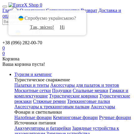
0
Главная
О компании
Сотрудничество
Возврат
Доставка и
оплата
Контакты
Спробуємо українською?
Так, звісно!
Ні
UA
|
RU
+38 (096) 282-00-70
0
0
Корзина
Ваша корзина пуста!
Туризм и кемпинг
Туристическое снаряжение
Палатки и тенты
Аксессуары для палаток и тентов
Москитные сетки
Подушки
Спальные мешки
Гамаки и
комплектующие
Туристические коврики
Туристические
рюкзаки
Стяжные ремни
Треккинговые палки
Аксессуары к треккинговым палкам
Аксессуары
Фонари и светильники
Налобные фонари
Кемпинговые фонари
Ручные фонари
Источники питания
Аккумуляторы и батарейки
Зарядные устройства к
аккумуляторам
Зарядные устройства