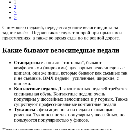
1
2
>
>|
С помощью педалей, передается усилие велосипедиста на
задние колёса. Педали также служат опорой при прыжках и
приземлениях, а также во время езды по не ровной дороге.
Какие бывают велосипедные педали
Стандартные
- они же "топталки", бывают
комфортными (широкими), для горных велосипедов - с
шипами, они же пины, которые бывают как съемные так
и не съемные, BMX педали - усиленные, широкие, с
шипами.
Контактные педали.
Для контактных педалей требуется
специальная обувь. Контактные педали очень
популярны у шоссейных велосипедов и у горных. Также
существуют профессиональные контактные педали.
Туклипсы
- фиксация ноги на педали с помощью
ремешка. Туклипсы не так популярны у шоссейных, но
пользуются популярностью у фиксов.
Педали изготавливаются на насыпных подшипниках и