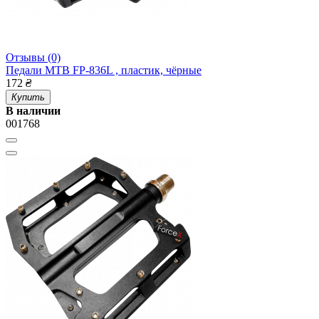
Отзывы (0)
Педали MTB FP-836L , пластик, чёрные
172
₴
Купить
В наличии
001768