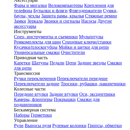
Аксессуары
Фары и мигалки
Велокомпьютеры
Крепления для
телефона
Бутылки и фляги
Флягодержатели
Сумки,
баулы, чехлы
Защита рамы, крылья
Стяжные ремни
Замки
Зеркала
Звонки и сигналы
Насосы
Другие
аксессуары
Инструменты
Спец. инструменты и съемники
Мультитулы
Ремкомплекты для шин
Спицевые ключи/станки
Кусачки/плоскогубцы
Мойки и щетки для цепи
Универсальные смазки
Очистители
Приводная часть
Каретки
Шатуны
Педали
Цепи
Задние звезды
Смазки
для цепи
Трансмиссия
Ручки переключения
Переключатели передние
Переключатели задние
Тросики, рубашки, наконечники
Колесные части
Передние втулки
Задние втулки
Оси, эксцентрики
Камеры, флипперы
Покрышки
Смазки для
подшипников
Бескамерная система
Наборы
Герметики
Управление
Рули
Выносы руля
Рулевые колонки
Грипсы, обмотки