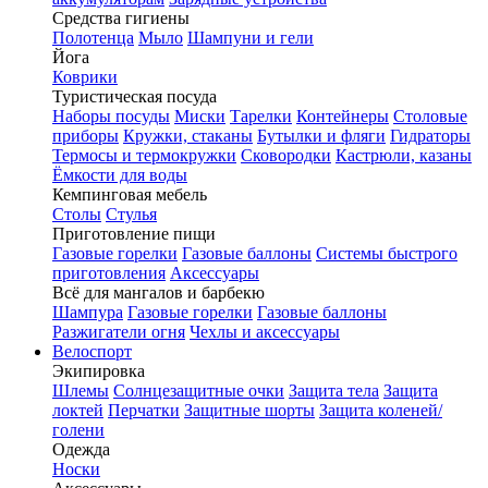
Средства гигиены
Полотенца
Мыло
Шампуни и гели
Йога
Коврики
Туристическая посуда
Наборы посуды
Миски
Тарелки
Контейнеры
Столовые
приборы
Кружки, стаканы
Бутылки и фляги
Гидраторы
Термосы и термокружки
Сковородки
Кастрюли, казаны
Ёмкости для воды
Кемпинговая мебель
Столы
Стулья
Приготовление пищи
Газовые горелки
Газовые баллоны
Системы быстрого
приготовления
Аксессуары
Всё для мангалов и барбекю
Шампура
Газовые горелки
Газовые баллоны
Разжигатели огня
Чехлы и аксессуары
Велоспорт
Экипировка
Шлемы
Солнцезащитные очки
Защита тела
Защита
локтей
Перчатки
Защитные шорты
Защита коленей/
голени
Одежда
Носки