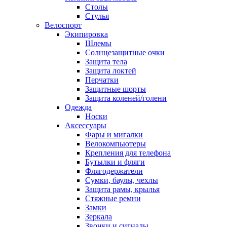
Столы
Стулья
Велоспорт
Экипировка
Шлемы
Солнцезащитные очки
Защита тела
Защита локтей
Перчатки
Защитные шорты
Защита коленей/голени
Одежда
Носки
Аксессуары
Фары и мигалки
Велокомпьютеры
Крепления для телефона
Бутылки и фляги
Флягодержатели
Сумки, баулы, чехлы
Защита рамы, крылья
Стяжные ремни
Замки
Зеркала
Звонки и сигналы