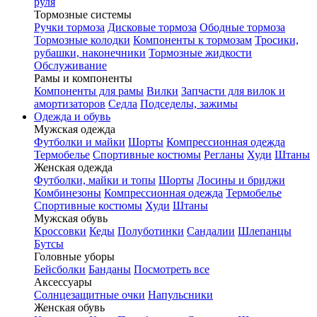
руля
Тормозные системы
Ручки тормоза
Дисковые тормоза
Ободные тормоза
Тормозные колодки
Компоненты к тормозам
Тросики,
рубашки, наконечники
Тормозные жидкости
Обслуживание
Рамы и компоненты
Компоненты для рамы
Вилки
Запчасти для вилок и
амортизаторов
Седла
Подседелы, зажимы
Одежда и обувь
Мужская одежда
Футболки и майки
Шорты
Компрессионная одежда
Термобелье
Спортивные костюмы
Регланы
Худи
Штаны
Женская одежда
Футболки, майки и топы
Шорты
Лосины и бриджи
Комбинезоны
Компрессионная одежда
Термобелье
Спортивные костюмы
Худи
Штаны
Мужская обувь
Кроссовки
Кеды
Полуботинки
Сандалии
Шлепанцы
Бутсы
Головные уборы
Бейсболки
Банданы
Посмотреть все
Аксессуары
Солнцезащитные очки
Напульсники
Женская обувь