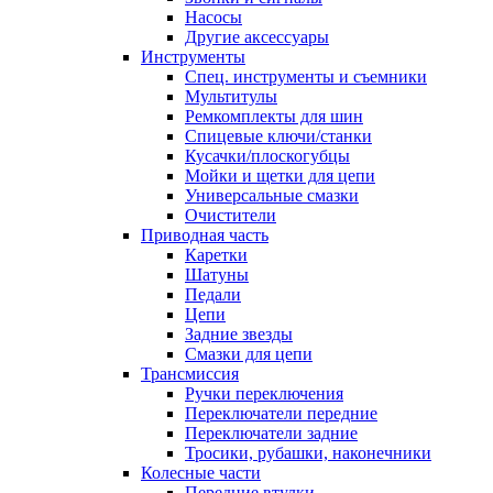
Насосы
Другие аксессуары
Инструменты
Спец. инструменты и съемники
Мультитулы
Ремкомплекты для шин
Спицевые ключи/станки
Кусачки/плоскогубцы
Мойки и щетки для цепи
Универсальные смазки
Очистители
Приводная часть
Каретки
Шатуны
Педали
Цепи
Задние звезды
Смазки для цепи
Трансмиссия
Ручки переключения
Переключатели передние
Переключатели задние
Тросики, рубашки, наконечники
Колесные части
Передние втулки