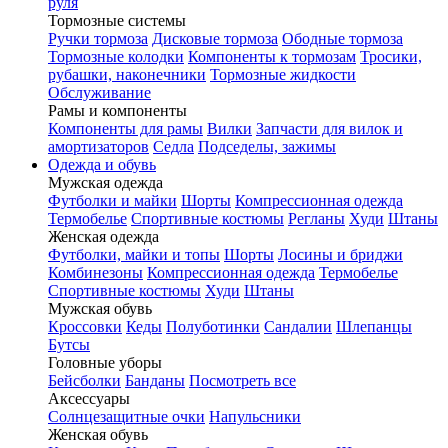
руля
Тормозные системы
Ручки тормоза
Дисковые тормоза
Ободные тормоза
Тормозные колодки
Компоненты к тормозам
Тросики,
рубашки, наконечники
Тормозные жидкости
Обслуживание
Рамы и компоненты
Компоненты для рамы
Вилки
Запчасти для вилок и
амортизаторов
Седла
Подседелы, зажимы
Одежда и обувь
Мужская одежда
Футболки и майки
Шорты
Компрессионная одежда
Термобелье
Спортивные костюмы
Регланы
Худи
Штаны
Женская одежда
Футболки, майки и топы
Шорты
Лосины и бриджи
Комбинезоны
Компрессионная одежда
Термобелье
Спортивные костюмы
Худи
Штаны
Мужская обувь
Кроссовки
Кеды
Полуботинки
Сандалии
Шлепанцы
Бутсы
Головные уборы
Бейсболки
Банданы
Посмотреть все
Аксессуары
Солнцезащитные очки
Напульсники
Женская обувь