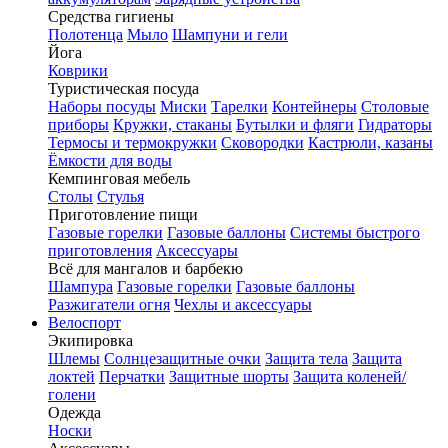
Средства гигиены
Полотенца
Мыло
Шампуни и гели
Йога
Коврики
Туристическая посуда
Наборы посуды
Миски
Тарелки
Контейнеры
Столовые
приборы
Кружки, стаканы
Бутылки и фляги
Гидраторы
Термосы и термокружки
Сковородки
Кастрюли, казаны
Ёмкости для воды
Кемпинговая мебель
Столы
Стулья
Приготовление пищи
Газовые горелки
Газовые баллоны
Системы быстрого
приготовления
Аксессуары
Всё для мангалов и барбекю
Шампура
Газовые горелки
Газовые баллоны
Разжигатели огня
Чехлы и аксессуары
Велоспорт
Экипировка
Шлемы
Солнцезащитные очки
Защита тела
Защита
локтей
Перчатки
Защитные шорты
Защита коленей/
голени
Одежда
Носки