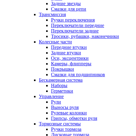
Задние звезды
Смазки для цепи
Трансмиссия
Ручки переключения
Переключатели передние
Переключатели задние
Тросики, рубашки, наконечники
Колесные части
Передние втулки
Задние втулки
Оси, эксцентрики
Камеры, флипперы
Покрышки
Смазки для подшипников
Бескамерная система
Наборы
Герметики
Управление
Рули
Выносы руля
Рулевые колонки
Грипсы, обмотки руля
Тормозные системы
Ручки тормоза
Дисковые тормоза