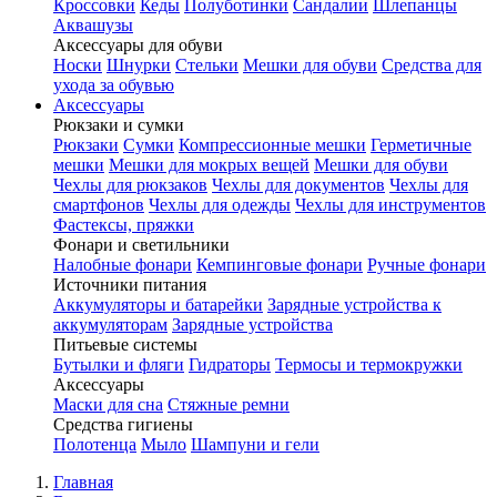
Кроссовки
Кеды
Полуботинки
Сандалии
Шлепанцы
Аквашузы
Аксессуары для обуви
Носки
Шнурки
Стельки
Мешки для обуви
Средства для
ухода за обувью
Аксессуары
Рюкзаки и сумки
Рюкзаки
Сумки
Компрессионные мешки
Герметичные
мешки
Мешки для мокрых вещей
Мешки для обуви
Чехлы для рюкзаков
Чехлы для документов
Чехлы для
смартфонов
Чехлы для одежды
Чехлы для инструментов
Фастексы, пряжки
Фонари и светильники
Налобные фонари
Кемпинговые фонари
Ручные фонари
Источники питания
Аккумуляторы и батарейки
Зарядные устройства к
аккумуляторам
Зарядные устройства
Питьевые системы
Бутылки и фляги
Гидраторы
Термосы и термокружки
Аксессуары
Маски для сна
Стяжные ремни
Средства гигиены
Полотенца
Мыло
Шампуни и гели
Главная