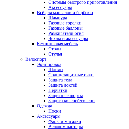
Системы быстрого приготовления
Аксессуары
Всё для мангалов и барбекю
Шампура
Газовые горелки
Газовые баллоны
Разжигатели огня
Чехлы и аксессуары
Кемпинговая мебель
Столы
Стулья
Велоспорт
Экипировка
Шлемы
Солнцезащитные очки
Защита тела
Защита локтей
Перчатки
Защитные шорты
Защита коленей/голени
Одежда
Носки
Аксессуары
Фары и мигалки
Велокомпьютеры