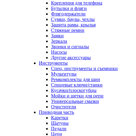
Крепления для телефона
Бутылки и фляги
Флягодержатели
Сумки, баулы, чехлы
Защита рамы, крылья
Стяжные ремни
Замки
Зеркала
Звонки и сигналы
Насосы
Другие аксессуары
Инструменты
Спец. инструменты и съемники
Мультитулы
Ремкомплекты для шин
Спицевые ключи/станки
Кусачки/плоскогубцы
Мойки и щетки для цепи
Универсальные смазки
Очистители
Приводная часть
Каретки
Шатуны
Педали
Цепи