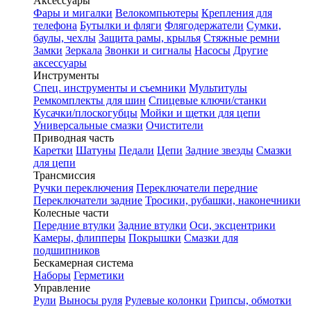
Аксессуары
Фары и мигалки
Велокомпьютеры
Крепления для
телефона
Бутылки и фляги
Флягодержатели
Сумки,
баулы, чехлы
Защита рамы, крылья
Стяжные ремни
Замки
Зеркала
Звонки и сигналы
Насосы
Другие
аксессуары
Инструменты
Спец. инструменты и съемники
Мультитулы
Ремкомплекты для шин
Спицевые ключи/станки
Кусачки/плоскогубцы
Мойки и щетки для цепи
Универсальные смазки
Очистители
Приводная часть
Каретки
Шатуны
Педали
Цепи
Задние звезды
Смазки
для цепи
Трансмиссия
Ручки переключения
Переключатели передние
Переключатели задние
Тросики, рубашки, наконечники
Колесные части
Передние втулки
Задние втулки
Оси, эксцентрики
Камеры, флипперы
Покрышки
Смазки для
подшипников
Бескамерная система
Наборы
Герметики
Управление
Рули
Выносы руля
Рулевые колонки
Грипсы, обмотки