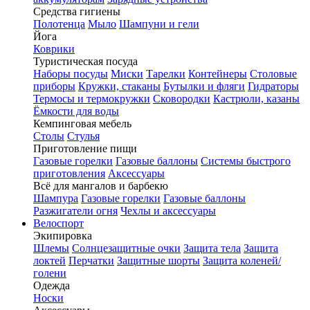
Средства гигиены
Полотенца
Мыло
Шампуни и гели
Йога
Коврики
Туристическая посуда
Наборы посуды
Миски
Тарелки
Контейнеры
Столовые
приборы
Кружки, стаканы
Бутылки и фляги
Гидраторы
Термосы и термокружки
Сковородки
Кастрюли, казаны
Ёмкости для воды
Кемпинговая мебель
Столы
Стулья
Приготовление пищи
Газовые горелки
Газовые баллоны
Системы быстрого
приготовления
Аксессуары
Всё для мангалов и барбекю
Шампура
Газовые горелки
Газовые баллоны
Разжигатели огня
Чехлы и аксессуары
Велоспорт
Экипировка
Шлемы
Солнцезащитные очки
Защита тела
Защита
локтей
Перчатки
Защитные шорты
Защита коленей/
голени
Одежда
Носки