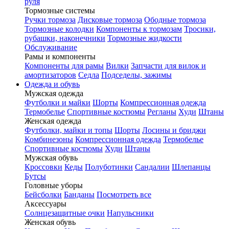
руля
Тормозные системы
Ручки тормоза
Дисковые тормоза
Ободные тормоза
Тормозные колодки
Компоненты к тормозам
Тросики,
рубашки, наконечники
Тормозные жидкости
Обслуживание
Рамы и компоненты
Компоненты для рамы
Вилки
Запчасти для вилок и
амортизаторов
Седла
Подседелы, зажимы
Одежда и обувь
Мужская одежда
Футболки и майки
Шорты
Компрессионная одежда
Термобелье
Спортивные костюмы
Регланы
Худи
Штаны
Женская одежда
Футболки, майки и топы
Шорты
Лосины и бриджи
Комбинезоны
Компрессионная одежда
Термобелье
Спортивные костюмы
Худи
Штаны
Мужская обувь
Кроссовки
Кеды
Полуботинки
Сандалии
Шлепанцы
Бутсы
Головные уборы
Бейсболки
Банданы
Посмотреть все
Аксессуары
Солнцезащитные очки
Напульсники
Женская обувь