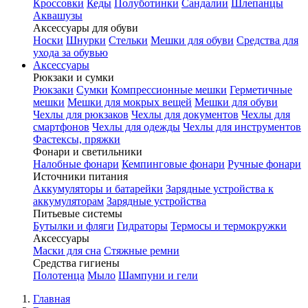
Кроссовки
Кеды
Полуботинки
Сандалии
Шлепанцы
Аквашузы
Аксессуары для обуви
Носки
Шнурки
Стельки
Мешки для обуви
Средства для
ухода за обувью
Аксессуары
Рюкзаки и сумки
Рюкзаки
Сумки
Компрессионные мешки
Герметичные
мешки
Мешки для мокрых вещей
Мешки для обуви
Чехлы для рюкзаков
Чехлы для документов
Чехлы для
смартфонов
Чехлы для одежды
Чехлы для инструментов
Фастексы, пряжки
Фонари и светильники
Налобные фонари
Кемпинговые фонари
Ручные фонари
Источники питания
Аккумуляторы и батарейки
Зарядные устройства к
аккумуляторам
Зарядные устройства
Питьевые системы
Бутылки и фляги
Гидраторы
Термосы и термокружки
Аксессуары
Маски для сна
Стяжные ремни
Средства гигиены
Полотенца
Мыло
Шампуни и гели
Главная