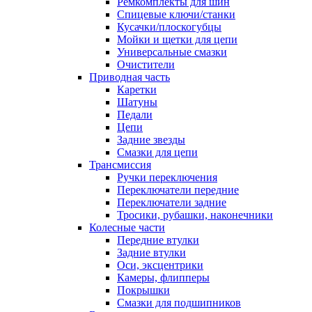
Ремкомплекты для шин
Спицевые ключи/станки
Кусачки/плоскогубцы
Мойки и щетки для цепи
Универсальные смазки
Очистители
Приводная часть
Каретки
Шатуны
Педали
Цепи
Задние звезды
Смазки для цепи
Трансмиссия
Ручки переключения
Переключатели передние
Переключатели задние
Тросики, рубашки, наконечники
Колесные части
Передние втулки
Задние втулки
Оси, эксцентрики
Камеры, флипперы
Покрышки
Смазки для подшипников