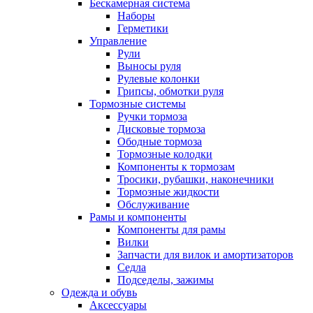
Бескамерная система
Наборы
Герметики
Управление
Рули
Выносы руля
Рулевые колонки
Грипсы, обмотки руля
Тормозные системы
Ручки тормоза
Дисковые тормоза
Ободные тормоза
Тормозные колодки
Компоненты к тормозам
Тросики, рубашки, наконечники
Тормозные жидкости
Обслуживание
Рамы и компоненты
Компоненты для рамы
Вилки
Запчасти для вилок и амортизаторов
Седла
Подседелы, зажимы
Одежда и обувь
Аксессуары