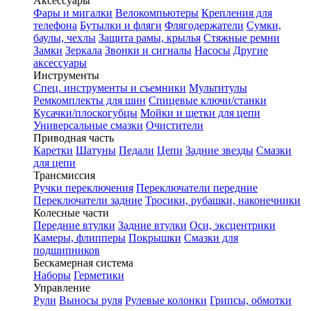
Аксессуары
Фары и мигалки
Велокомпьютеры
Крепления для
телефона
Бутылки и фляги
Флягодержатели
Сумки,
баулы, чехлы
Защита рамы, крылья
Стяжные ремни
Замки
Зеркала
Звонки и сигналы
Насосы
Другие
аксессуары
Инструменты
Спец. инструменты и съемники
Мультитулы
Ремкомплекты для шин
Спицевые ключи/станки
Кусачки/плоскогубцы
Мойки и щетки для цепи
Универсальные смазки
Очистители
Приводная часть
Каретки
Шатуны
Педали
Цепи
Задние звезды
Смазки
для цепи
Трансмиссия
Ручки переключения
Переключатели передние
Переключатели задние
Тросики, рубашки, наконечники
Колесные части
Передние втулки
Задние втулки
Оси, эксцентрики
Камеры, флипперы
Покрышки
Смазки для
подшипников
Бескамерная система
Наборы
Герметики
Управление
Рули
Выносы руля
Рулевые колонки
Грипсы, обмотки