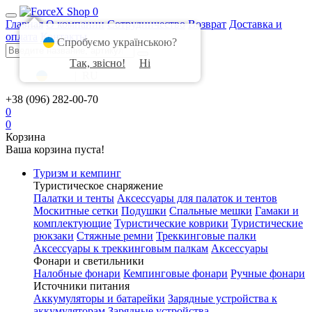
0
Главная
О компании
Сотрудничество
Возврат
Доставка и
оплата
Контакты
Спробуємо українською?
Так, звісно!
Ні
UA
|
RU
+38 (096) 282-00-70
0
0
Корзина
Ваша корзина пуста!
Туризм и кемпинг
Туристическое снаряжение
Палатки и тенты
Аксессуары для палаток и тентов
Москитные сетки
Подушки
Спальные мешки
Гамаки и
комплектующие
Туристические коврики
Туристические
рюкзаки
Стяжные ремни
Треккинговые палки
Аксессуары к треккинговым палкам
Аксессуары
Фонари и светильники
Налобные фонари
Кемпинговые фонари
Ручные фонари
Источники питания
Аккумуляторы и батарейки
Зарядные устройства к
аккумуляторам
Зарядные устройства