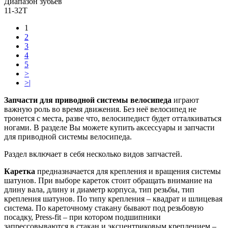
Диапазон зубьев
11-32Т
1
2
3
4
5
>
>|
Запчасти для приводной системы велосипеда
играют
важную роль во время движения. Без неё велосипед не
тронется с места, разве что, велосипедист будет отталкиваться
ногами. В разделе Вы можете купить аксессуары и запчасти
для приводной системы велосипеда.
Раздел включает в себя несколько видов запчастей.
Каретка
предназначается для крепления и вращения системы
шатунов. При выборе кареток стоит обращать внимание на
длину вала, длину и диаметр корпуса, тип резьбы, тип
крепления шатунов. По типу крепления – квадрат и шлицевая
система. По кареточному стакану бывают под резьбовую
посадку, Press-fit – при котором подшипники
запрессовываются в стакан и эксцентриковым креплением –