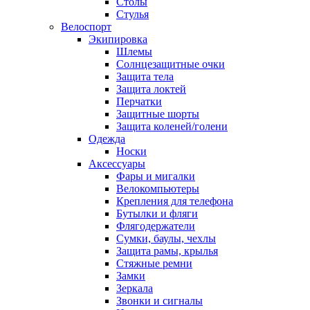
Столы
Стулья
Велоспорт
Экипировка
Шлемы
Солнцезащитные очки
Защита тела
Защита локтей
Перчатки
Защитные шорты
Защита коленей/голени
Одежда
Носки
Аксессуары
Фары и мигалки
Велокомпьютеры
Крепления для телефона
Бутылки и фляги
Флягодержатели
Сумки, баулы, чехлы
Защита рамы, крылья
Стяжные ремни
Замки
Зеркала
Звонки и сигналы