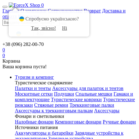
0
Главная
О компании
Сотрудничество
Возврат
Доставка и
оплата
Контакты
Спробуємо українською?
Так, звісно!
Ні
UA
|
RU
+38 (096) 282-00-70
0
0
Корзина
Ваша корзина пуста!
Туризм и кемпинг
Туристическое снаряжение
Палатки и тенты
Аксессуары для палаток и тентов
Москитные сетки
Подушки
Спальные мешки
Гамаки и
комплектующие
Туристические коврики
Туристические
рюкзаки
Стяжные ремни
Треккинговые палки
Аксессуары к треккинговым палкам
Аксессуары
Фонари и светильники
Налобные фонари
Кемпинговые фонари
Ручные фонари
Источники питания
Аккумуляторы и батарейки
Зарядные устройства к
аккумуляторам
Зарядные устройства