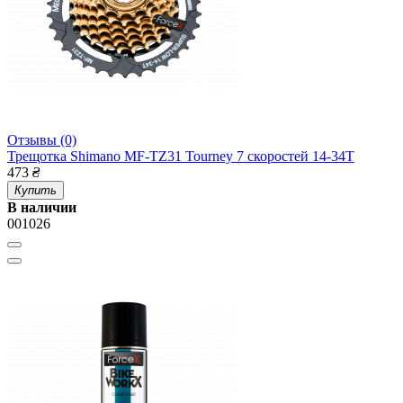
Отзывы (0)
Трещотка Shimano MF-TZ31 Tourney 7 скоростей 14-34Т
473
₴
Купить
В наличии
001026