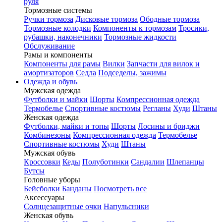
руля
Тормозные системы
Ручки тормоза
Дисковые тормоза
Ободные тормоза
Тормозные колодки
Компоненты к тормозам
Тросики,
рубашки, наконечники
Тормозные жидкости
Обслуживание
Рамы и компоненты
Компоненты для рамы
Вилки
Запчасти для вилок и
амортизаторов
Седла
Подседелы, зажимы
Одежда и обувь
Мужская одежда
Футболки и майки
Шорты
Компрессионная одежда
Термобелье
Спортивные костюмы
Регланы
Худи
Штаны
Женская одежда
Футболки, майки и топы
Шорты
Лосины и бриджи
Комбинезоны
Компрессионная одежда
Термобелье
Спортивные костюмы
Худи
Штаны
Мужская обувь
Кроссовки
Кеды
Полуботинки
Сандалии
Шлепанцы
Бутсы
Головные уборы
Бейсболки
Банданы
Посмотреть все
Аксессуары
Солнцезащитные очки
Напульсники
Женская обувь