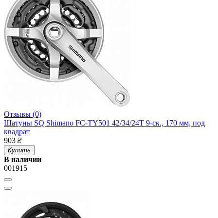
Отзывы (0)
Шатуны SQ Shimano FC-TY501 42/34/24T 9-ск., 170 мм, под
квадрат
903
₴
Купить
В наличии
001915