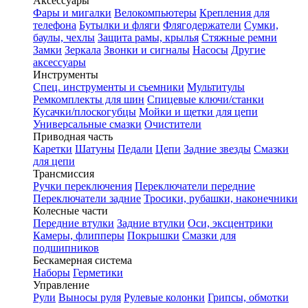
Аксессуары
Фары и мигалки
Велокомпьютеры
Крепления для
телефона
Бутылки и фляги
Флягодержатели
Сумки,
баулы, чехлы
Защита рамы, крылья
Стяжные ремни
Замки
Зеркала
Звонки и сигналы
Насосы
Другие
аксессуары
Инструменты
Спец. инструменты и съемники
Мультитулы
Ремкомплекты для шин
Спицевые ключи/станки
Кусачки/плоскогубцы
Мойки и щетки для цепи
Универсальные смазки
Очистители
Приводная часть
Каретки
Шатуны
Педали
Цепи
Задние звезды
Смазки
для цепи
Трансмиссия
Ручки переключения
Переключатели передние
Переключатели задние
Тросики, рубашки, наконечники
Колесные части
Передние втулки
Задние втулки
Оси, эксцентрики
Камеры, флипперы
Покрышки
Смазки для
подшипников
Бескамерная система
Наборы
Герметики
Управление
Рули
Выносы руля
Рулевые колонки
Грипсы, обмотки