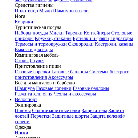
Средства гигиены
Полотенца
Мыло
Шампуни и гели
Йога
Коврики
Туристическая посуда
Наборы посуды
Миски
Тарелки
Контейнеры
Столовые
приборы
Кружки, стаканы
Бутылки и фляги
Гидраторы
Термосы и термокружки
Сковородки
Кастрюли, казаны
Ёмкости для воды
Кемпинговая мебель
Столы
Стулья
Приготовление пищи
Газовые горелки
Газовые баллоны
Системы быстрого
приготовления
Аксессуары
Всё для мангалов и барбекю
Шампура
Газовые горелки
Газовые баллоны
Разжигатели огня
Чехлы и аксессуары
Велоспорт
Экипировка
Шлемы
Солнцезащитные очки
Защита тела
Защита
локтей
Перчатки
Защитные шорты
Защита коленей/
голени
Одежда
Носки