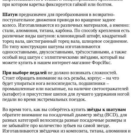
при котором каретка фиксируется гайкой или болтом.
Шатун
предназначен для преобразования в возвратно-
поступательное движения приводя во вращение заднее
колесо. Изготавливаются из различных материалов, а именно:
стали, алюминия, титана, карбона. По способу крепления есть
различные виды шатунов: клиновидный штифт, квадратный
торец вала, шестигранный торец вала, шлицевое соединение.
По типу конструкции шатуны изготавливаются
односоставными, двухсоставными, трёхсоставными, а также
особый вид шатун с эллиптическими звёздами, который вы
можете купить в нашем интернет-магазине ФорсИкс.
При выборе педалей
не должно возникать сложностей.
Стоит обращать внимание на ось резьбы, корпус – на что
будет упираться нога велосипедиста, подшипники –
промышленные или насыпные, на наличие светоотражателей
(катафот) и присутствие шипов для лучшего удержания ногой
педали во время экстремальных поездок.
Во время того, как вы соберётесь купить
звёзды к шатунам
обратите внимание на посадочный диаметр звёзд (ВСD), для
разных категорий велосипеда разные посадочные размеры и
не забывайте про количество зубьев на самой звезде.
Изготавливаются звёздочки из композита, титана, алюминия и