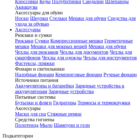
Кроссовки
Кеды
Полуботинки
Сандалии
Шлепанцы
Аквашузы
Аксессуары для обуви
Носки
Шнурки
Стельки
Мешки для обуви
Средства для
ухода за обувью
Аксессуары
Рюкзаки и сумки
Рюкзаки
Сумки
Компрессионные мешки
Герметичные
мешки
Мешки для мокрых вещей
Мешки для обуви
Чехлы для рюкзаков
Чехлы для документов
Чехлы для
смартфонов
Чехлы для одежды
Чехлы для инструментов
Фастексы, пряжки
Фонари и светильники
Налобные фонари
Кемпинговые фонари
Ручные фонари
Источники питания
Аккумуляторы и батарейки
Зарядные устройства к
аккумуляторам
Зарядные устройства
Питьевые системы
Бутылки и фляги
Гидраторы
Термосы и термокружки
Аксессуары
Маски для сна
Стяжные ремни
Средства гигиены
Полотенца
Мыло
Шампуни и гели
Подкатегории