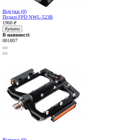
Відгуки (0)
Педалі FPD NWL-523B
1960
₴
Купити
В наявності
001807
Відгуки (0)