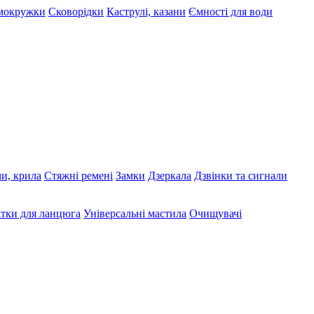
рмокружки
Сковорідки
Каструлі, казани
Ємності для води
ми, крила
Стяжні ремені
Замки
Дзеркала
Дзвінки та сигнали
тки для ланцюга
Універсальні мастила
Очищувачі