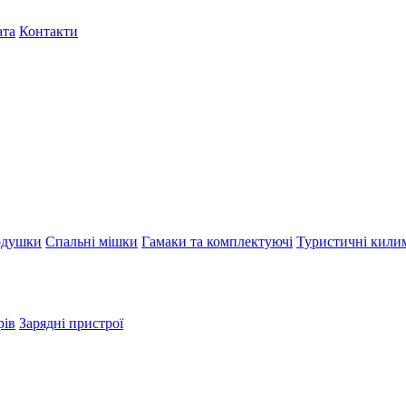
ата
Контакти
душки
Спальні мішки
Гамаки та комплектуючі
Туристичні кили
рів
Зарядні пристрої