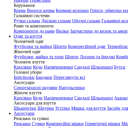
Набори
Герметики
Керування
Керма
Виноси керма
Кермові колонки
Гріпси, обмотки ке
Гальмівні системи
Ручки гальма
Дискові гальма
Ободні гальма
Гальмівні ко
Рами та компоненти
Компоненти до рами
Вилки
Запчастини до вилок та амор
Одяг та взуття
Чоловічий одяг
Футболки та майки
Шорти
Компресійний одяг
Термобіли
Жіночий одяг
Футболки, майки та топи
Шорти
Лосини та бриджі
Комбі
Чоловіче взуття
Кросівки
Кеди
Напівчеревики
Сандалі
Шльопанці
Бутси
Головні убори
Бейсболки
Бандани
Переглянути всі
Аксесуари
Сонцезахисні окуляри
Напульсники
Жіноче взуття
Кросівки
Кеди
Напівчеревики
Сандалі
Шльопанці
Акваш
Аксесуари для взуття
Шкарпетки
Шнурки
Устілки
Мішки для взуття
Засоби для
Аксесуари
Рюкзаки та сумки
Рюкзаки
Сумки
Компресійні мішки
Герметичні мішки
Мі