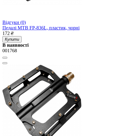
Відгуки (0)
Педалі MTB FP-836L, пластик, чорні
172
₴
Купити
В наявності
001768