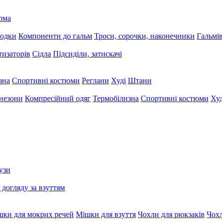
рма
лодки
Компоненти до гальм
Троси, сорочки, наконечники
Гальмі
тизаторів
Сідла
Підсиділи, затискачі
зна
Спортивні костюми
Реглани
Худі
Штани
незони
Компресійний одяг
Термобілизна
Спортивні костюми
Худ
узи
 догляду за взуттям
шки для мокрих речей
Мішки для взуття
Чохли для рюкзаків
Чохл