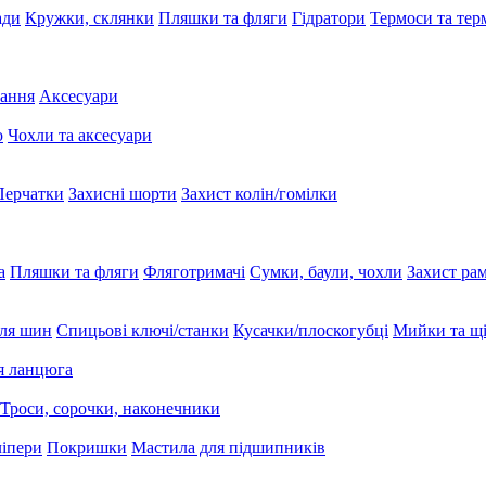
ади
Кружки, склянки
Пляшки та фляги
Гідратори
Термоси та те
вання
Аксесуари
ю
Чохли та аксесуари
Перчатки
Захисні шорти
Захист колін/гомілки
а
Пляшки та фляги
Фляготримачі
Сумки, баули, чохли
Захист ра
ля шин
Спицьові ключі/станки
Кусачки/плоскогубці
Мийки та щі
я ланцюга
Троси, сорочки, наконечники
ліпери
Покришки
Мастила для підшипників