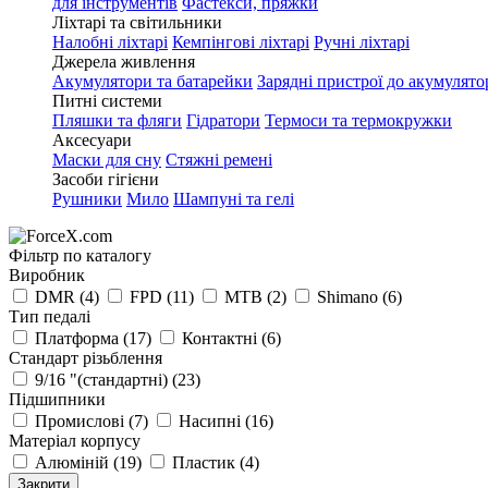
для інструментів
Фастекси, пряжки
Ліхтарі та світильники
Налобні ліхтарі
Кемпінгові ліхтарі
Ручні ліхтарі
Джерела живлення
Акумулятори та батарейки
Зарядні пристрої до акумулято
Питні системи
Пляшки та фляги
Гідратори
Термоси та термокружки
Аксесуари
Маски для сну
Стяжні ремені
Засоби гігієни
Рушники
Мило
Шампуні та гелі
Фільтр по каталогу
Виробник
DMR
(4)
FPD
(11)
MTB
(2)
Shimano
(6)
Тип педалі
Платформа
(17)
Контактні
(6)
Стандарт різьблення
9/16 "(стандартні)
(23)
Підшипники
Промислові
(7)
Насипні
(16)
Матеріал корпусу
Алюміній
(19)
Пластик
(4)
Закрити