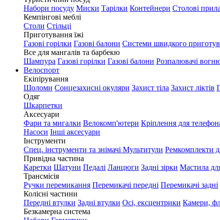
Набори посуду
Миски
Тарілки
Контейнери
Столові прил
Кемпінгові меблі
Столи
Стільці
Приготування їжі
Газові горілки
Газові балони
Системи швидкого приготу
Все для мангалів та барбекю
Шампура
Газові горілки
Газові балони
Розпалювачі вогн
Велоспорт
Екіпірування
Шоломи
Сонцезахисні окуляри
Захист тіла
Захист ліктів
Одяг
Шкарпетки
Аксесуари
Фари та мигалки
Велокомп'ютери
Кріплення для телефон
Насоси
Інші аксесуари
Інструменти
Спец. інструменти та знімачі
Мультитули
Ремкомплекти д
Привідна частина
Каретки
Шатуни
Педалі
Ланцюги
Задні зірки
Мастила дл
Трансмісія
Ручки перемикання
Перемикачі передні
Перемикачі задні
Колісні частини
Передні втулки
Задні втулки
Осі, ексцентрики
Камери, ф
Безкамерна система