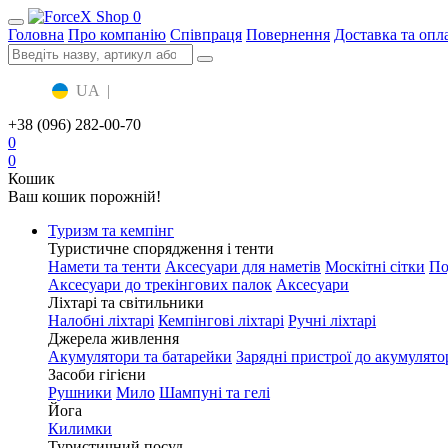
0
Головна
Про компанію
Співпраця
Повернення
Доставка та опл
UA
|
RU
+38 (096) 282-00-70
0
0
Кошик
Ваш кошик порожній!
Туризм та кемпінг
Туристичне спорядження і тенти
Намети та тенти
Аксесуари для наметів
Москітні сітки
По
Аксесуари до трекінгових палок
Аксесуари
Ліхтарі та світильники
Налобні ліхтарі
Кемпінгові ліхтарі
Ручні ліхтарі
Джерела живлення
Акумулятори та батарейки
Зарядні пристрої до акумулято
Засоби гігієни
Рушники
Мило
Шампуні та гелі
Йога
Килимки
Туристичний посуд