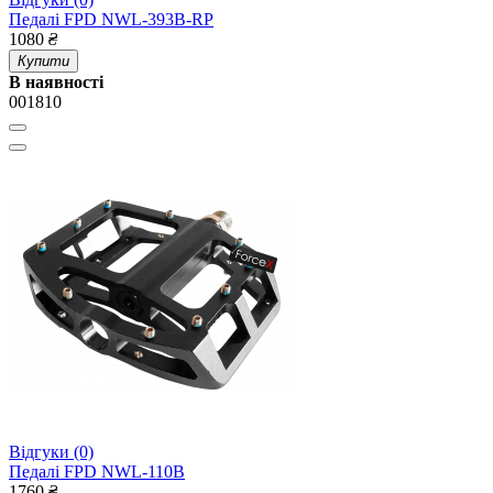
Педалі FPD NWL-393B-RP
1080
₴
Купити
В наявності
001810
Відгуки (0)
Педалі FPD NWL-110B
1760
₴