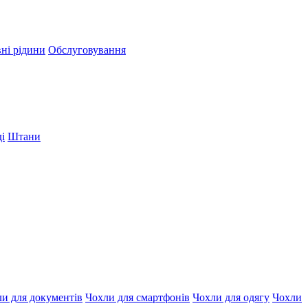
вні рідини
Обслуговування
і
Штани
и для документів
Чохли для смартфонів
Чохли для одягу
Чохли