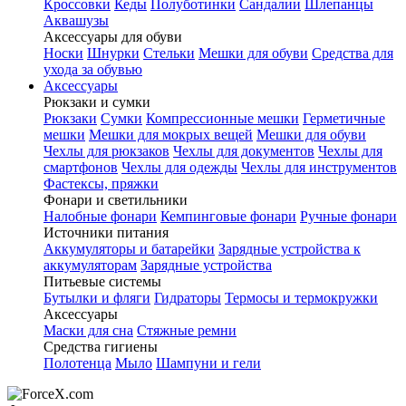
Кроссовки
Кеды
Полуботинки
Сандалии
Шлепанцы
Аквашузы
Аксессуары для обуви
Носки
Шнурки
Стельки
Мешки для обуви
Средства для
ухода за обувью
Аксессуары
Рюкзаки и сумки
Рюкзаки
Сумки
Компрессионные мешки
Герметичные
мешки
Мешки для мокрых вещей
Мешки для обуви
Чехлы для рюкзаков
Чехлы для документов
Чехлы для
смартфонов
Чехлы для одежды
Чехлы для инструментов
Фастексы, пряжки
Фонари и светильники
Налобные фонари
Кемпинговые фонари
Ручные фонари
Источники питания
Аккумуляторы и батарейки
Зарядные устройства к
аккумуляторам
Зарядные устройства
Питьевые системы
Бутылки и фляги
Гидраторы
Термосы и термокружки
Аксессуары
Маски для сна
Стяжные ремни
Средства гигиены
Полотенца
Мыло
Шампуни и гели