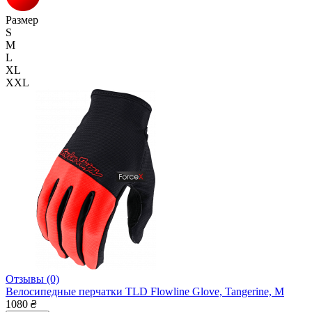
Размер
S
M
L
XL
XXL
Отзывы (0)
Велосипедные перчатки TLD Flowline Glove, Tangerine, M
1080
₴