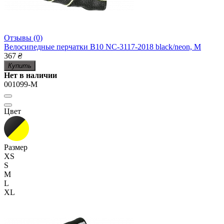
Отзывы (0)
Велосипедные перчатки B10 NC-3117-2018 black/neon, M
367
₴
Купить
Нет в наличии
001099-M
Цвет
Размер
XS
S
M
L
XL