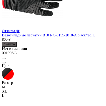
Отзывы (0)
Велосипедные перчатки B10 NC-3155-2018-A black/red, L
800
₴
Купить
Нет в наличии
001096-L
Цвет
Размер
M
XL
L