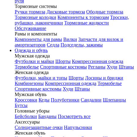
руля
Тормозные системы
Ручки тормоза
Дисковые тормоза
Ободные тормоза
Тормозные колодки
Компоненты к тормозам
Тросики,
рубашки, наконечники
Тормозные жидкости
Обслуживание
Рамы и компоненты
Компоненты для рамы
Вилки
Запчасти для вилок и
амортизаторов
Седла
Подседелы, зажимы
Одежда и обувь
Мужская одежда
Футболки и майки
Шорты
Компрессионная одежда
Термобелье
Спортивные костюмы
Регланы
Худи
Штаны
Женская одежда
Футболки, майки и топы
Шорты
Лосины и бриджи
Комбинезоны
Компрессионная одежда
Термобелье
Спортивные костюмы
Худи
Штаны
Мужская обувь
Кроссовки
Кеды
Полуботинки
Сандалии
Шлепанцы
Бутсы
Головные уборы
Бейсболки
Банданы
Посмотреть все
Аксессуары
Солнцезащитные очки
Напульсники
Женская обувь