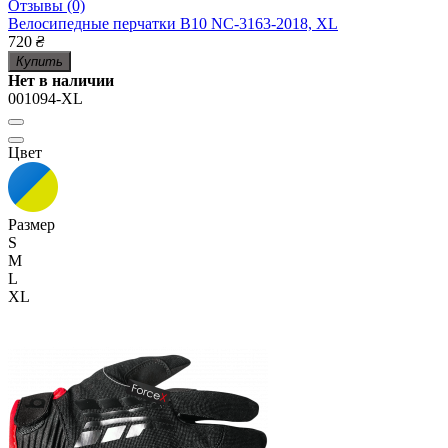
Отзывы (0)
Велосипедные перчатки B10 NC-3163-2018, XL
720
₴
Купить
Нет в наличии
001094-XL
Цвет
Размер
S
M
L
XL