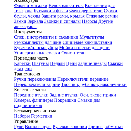
Аксессуары
Фары и мигалки
Велокомпьютеры
Крепления для
телефона
Бутылки и фляги
Флягодержатели
Сумки,
баулы, чехлы
Защита рамы, крылья
Стяжные ремни
Замки
Зеркала
Звонки и сигналы
Насосы
Другие
аксессуары
Инструменты
Спец. инструменты и съемники
Мультитулы
Ремкомплекты для шин
Спицевые ключи/станки
Кусачки/плоскогубцы
Мойки и щетки для цепи
Универсальные смазки
Очистители
Приводная часть
Каретки
Шатуны
Педали
Цепи
Задние звезды
Смазки
для цепи
Трансмиссия
Ручки переключения
Переключатели передние
Переключатели задние
Тросики, рубашки, наконечники
Колесные части
Передние втулки
Задние втулки
Оси, эксцентрики
Камеры, флипперы
Покрышки
Смазки для
подшипников
Бескамерная система
Наборы
Герметики
Управление
Рули
Выносы руля
Рулевые колонки
Грипсы, обмотки