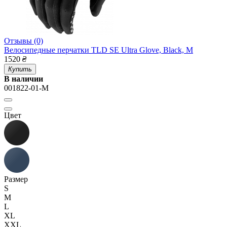
Отзывы (0)
Велосипедные перчатки TLD SE Ultra Glove, Black, M
1520
₴
Купить
В наличии
001822-01-M
Цвет
Размер
S
M
L
XL
XXL