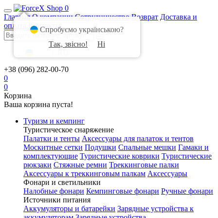
0
Главная
О компании
Сотрудничество
Возврат
Доставка и
оплата
Контакты
Спробуємо українською?
Так, звісно!
Ні
UA
|
RU
+38 (096) 282-00-70
0
0
Корзина
Ваша корзина пуста!
Туризм и кемпинг
Туристическое снаряжение
Палатки и тенты
Аксессуары для палаток и тентов
Москитные сетки
Подушки
Спальные мешки
Гамаки и
комплектующие
Туристические коврики
Туристические
рюкзаки
Стяжные ремни
Треккинговые палки
Аксессуары к треккинговым палкам
Аксессуары
Фонари и светильники
Налобные фонари
Кемпинговые фонари
Ручные фонари
Источники питания
Аккумуляторы и батарейки
Зарядные устройства к
аккумуляторам
Зарядные устройства