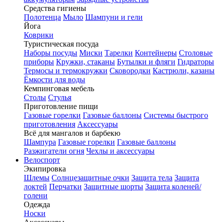
Средства гигиены
Полотенца
Мыло
Шампуни и гели
Йога
Коврики
Туристическая посуда
Наборы посуды
Миски
Тарелки
Контейнеры
Столовые
приборы
Кружки, стаканы
Бутылки и фляги
Гидраторы
Термосы и термокружки
Сковородки
Кастрюли, казаны
Ёмкости для воды
Кемпинговая мебель
Столы
Стулья
Приготовление пищи
Газовые горелки
Газовые баллоны
Системы быстрого
приготовления
Аксессуары
Всё для мангалов и барбекю
Шампура
Газовые горелки
Газовые баллоны
Разжигатели огня
Чехлы и аксессуары
Велоспорт
Экипировка
Шлемы
Солнцезащитные очки
Защита тела
Защита
локтей
Перчатки
Защитные шорты
Защита коленей/
голени
Одежда
Носки