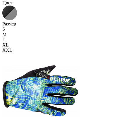
Цвет
Размер
S
M
L
XL
XXL