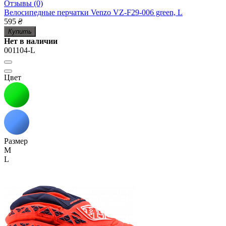
Отзывы (0)
Велосипедные перчатки Venzo VZ-F29-006 green, L
595
₴
Купить
Нет в наличии
001104-L
Цвет
Размер
M
L