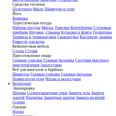
Средства гигиены
Полотенца
Мыло
Шампуни и гели
Йога
Коврики
Туристическая посуда
Наборы посуды
Миски
Тарелки
Контейнеры
Столовые
приборы
Кружки, стаканы
Бутылки и фляги
Гидраторы
Термосы и термокружки
Сковородки
Кастрюли, казаны
Ёмкости для воды
Кемпинговая мебель
Столы
Стулья
Приготовление пищи
Газовые горелки
Газовые баллоны
Системы быстрого
приготовления
Аксессуары
Всё для мангалов и барбекю
Шампура
Газовые горелки
Газовые баллоны
Разжигатели огня
Чехлы и аксессуары
Велоспорт
Экипировка
Шлемы
Солнцезащитные очки
Защита тела
Защита
локтей
Перчатки
Защитные шорты
Защита коленей/
голени
Одежда
Носки