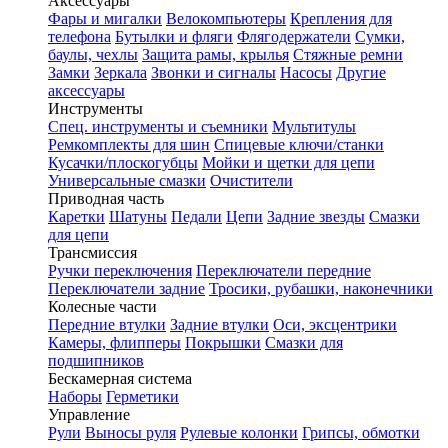
Аксессуары
Фары и мигалки
Велокомпьютеры
Крепления для
телефона
Бутылки и фляги
Флягодержатели
Сумки,
баулы, чехлы
Защита рамы, крылья
Стяжные ремни
Замки
Зеркала
Звонки и сигналы
Насосы
Другие
аксессуары
Инструменты
Спец. инструменты и съемники
Мультитулы
Ремкомплекты для шин
Спицевые ключи/станки
Кусачки/плоскогубцы
Мойки и щетки для цепи
Универсальные смазки
Очистители
Приводная часть
Каретки
Шатуны
Педали
Цепи
Задние звезды
Смазки
для цепи
Трансмиссия
Ручки переключения
Переключатели передние
Переключатели задние
Тросики, рубашки, наконечники
Колесные части
Передние втулки
Задние втулки
Оси, эксцентрики
Камеры, флипперы
Покрышки
Смазки для
подшипников
Бескамерная система
Наборы
Герметики
Управление
Рули
Выносы руля
Рулевые колонки
Грипсы, обмотки