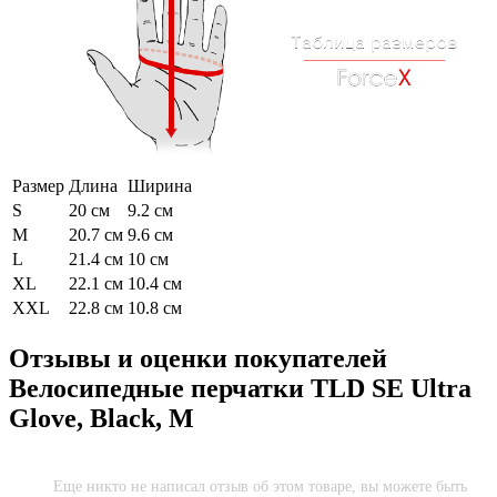
Размер
Длина
Ширина
S
20 см
9.2 см
M
20.7 см
9.6 см
L
21.4 см
10 см
XL
22.1 см
10.4 см
XXL
22.8 см
10.8 см
Отзывы и оценки покупателей
Велосипедные перчатки TLD SE Ultra
Glove, Black, M
Еще никто не написал отзыв об этом товаре, вы можете быть