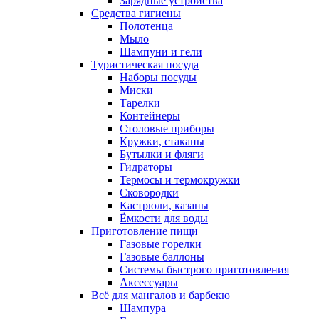
Зарядные устройства
Средства гигиены
Полотенца
Мыло
Шампуни и гели
Туристическая посуда
Наборы посуды
Миски
Тарелки
Контейнеры
Столовые приборы
Кружки, стаканы
Бутылки и фляги
Гидраторы
Термосы и термокружки
Сковородки
Кастрюли, казаны
Ёмкости для воды
Приготовление пищи
Газовые горелки
Газовые баллоны
Системы быстрого приготовления
Аксессуары
Всё для мангалов и барбекю
Шампура