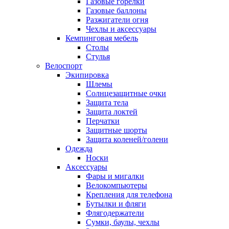
Газовые горелки
Газовые баллоны
Разжигатели огня
Чехлы и аксессуары
Кемпинговая мебель
Столы
Стулья
Велоспорт
Экипировка
Шлемы
Солнцезащитные очки
Защита тела
Защита локтей
Перчатки
Защитные шорты
Защита коленей/голени
Одежда
Носки
Аксессуары
Фары и мигалки
Велокомпьютеры
Крепления для телефона
Бутылки и фляги
Флягодержатели
Сумки, баулы, чехлы