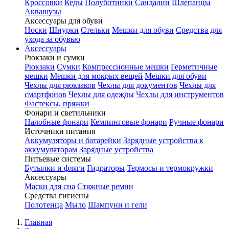
Кроссовки
Кеды
Полуботинки
Сандалии
Шлепанцы
Аквашузы
Аксессуары для обуви
Носки
Шнурки
Стельки
Мешки для обуви
Средства для
ухода за обувью
Аксессуары
Рюкзаки и сумки
Рюкзаки
Сумки
Компрессионные мешки
Герметичные
мешки
Мешки для мокрых вещей
Мешки для обуви
Чехлы для рюкзаков
Чехлы для документов
Чехлы для
смартфонов
Чехлы для одежды
Чехлы для инструментов
Фастексы, пряжки
Фонари и светильники
Налобные фонари
Кемпинговые фонари
Ручные фонари
Источники питания
Аккумуляторы и батарейки
Зарядные устройства к
аккумуляторам
Зарядные устройства
Питьевые системы
Бутылки и фляги
Гидраторы
Термосы и термокружки
Аксессуары
Маски для сна
Стяжные ремни
Средства гигиены
Полотенца
Мыло
Шампуни и гели
Главная