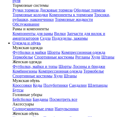
руля
Тормозные системы
Ручки тормоза
Дисковые тормоза
Ободные тормоза
Тормозные колодки
Компоненты к тормозам
Тросики,
рубашки, наконечники
Тормозные жидкости
Обслуживание
Рамы и компоненты
Компоненты для рамы
Вилки
Запчасти для вилок и
амортизаторов
Седла
Подседелы, зажимы
Одежда и обувь
Мужская одежда
Футболки и майки
Шорты
Компрессионная одежда
Термобелье
Спортивные костюмы
Регланы
Худи
Штаны
Женская одежда
Футболки, майки и топы
Шорты
Лосины и бриджи
Комбинезоны
Компрессионная одежда
Термобелье
Спортивные костюмы
Худи
Штаны
Мужская обувь
Кроссовки
Кеды
Полуботинки
Сандалии
Шлепанцы
Бутсы
Головные уборы
Бейсболки
Банданы
Посмотреть все
Аксессуары
Солнцезащитные очки
Напульсники
Женская обувь