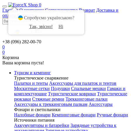
0
Главная
О компании
Сотрудничество
Возврат
Доставка и
оплата
Контакты
Спробуємо українською?
Так, звісно!
Ні
UA
|
RU
+38 (096) 282-00-70
0
0
Корзина
Ваша корзина пуста!
Туризм и кемпинг
Туристическое снаряжение
Палатки и тенты
Аксессуары для палаток и тентов
Москитные сетки
Подушки
Спальные мешки
Гамаки и
комплектующие
Туристические коврики
Туристические
рюкзаки
Стяжные ремни
Треккинговые палки
Аксессуары к треккинговым палкам
Аксессуары
Фонари и светильники
Налобные фонари
Кемпинговые фонари
Ручные фонари
Источники питания
Аккумуляторы и батарейки
Зарядные устройства к
аккумуляторам
Зарядные устройства