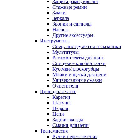
Защита рамы, крылья
Стяжные ремни
Замки
Зеркала
Звонки и сигналы
Насосы
Другие аксессуары
Инструменты
Спец. инструменты и съемники
Мультитулы
Ремкомплекты для шин
Спицевые ключи/станки
Кусачки/плоскогубцы
Мойки и щетки для цепи
Универсальные смазки
Очистители
Приводная часть
Каретки
Шатуны
Педали
Цепи
Задние звезды
Смазки для цепи
Трансмиссия
Ручки переключения