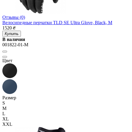
Отзывы (0)
Велосипедные перчатки TLD SE Ultra Glove, Black, M
1520
₴
Купить
В наличии
001822-01-M
Цвет
Размер
S
M
L
XL
XXL