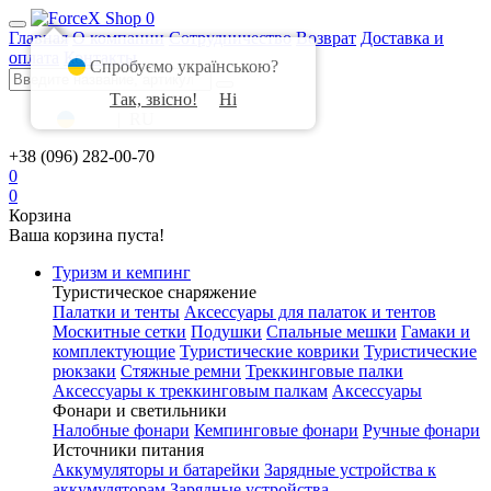
0
Главная
О компании
Сотрудничество
Возврат
Доставка и
оплата
Контакты
Спробуємо українською?
Так, звісно!
Ні
UA
|
RU
+38 (096) 282-00-70
0
0
Корзина
Ваша корзина пуста!
Туризм и кемпинг
Туристическое снаряжение
Палатки и тенты
Аксессуары для палаток и тентов
Москитные сетки
Подушки
Спальные мешки
Гамаки и
комплектующие
Туристические коврики
Туристические
рюкзаки
Стяжные ремни
Треккинговые палки
Аксессуары к треккинговым палкам
Аксессуары
Фонари и светильники
Налобные фонари
Кемпинговые фонари
Ручные фонари
Источники питания
Аккумуляторы и батарейки
Зарядные устройства к
аккумуляторам
Зарядные устройства