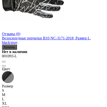
Отзывы (0)
Велосипедные перчатки B10 NC-3171-2018, Размер L,
black/gray
Купить
Нет в наличии
001093-L
Цвет
Размер
S
M
L
XL