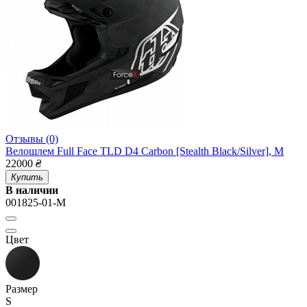
Отзывы (0)
Велошлем Full Face TLD D4 Carbon [Stealth Black/Silver], M
22000
₴
Купить
В наличии
001825-01-M
Цвет
Размер
S