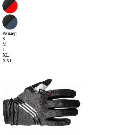
Размер
S
M
L
XL
XXL