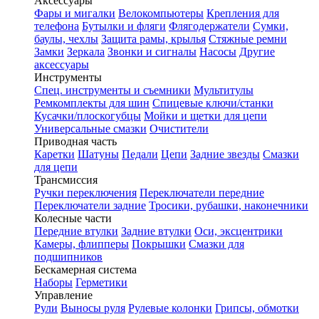
Аксессуары
Фары и мигалки
Велокомпьютеры
Крепления для
телефона
Бутылки и фляги
Флягодержатели
Сумки,
баулы, чехлы
Защита рамы, крылья
Стяжные ремни
Замки
Зеркала
Звонки и сигналы
Насосы
Другие
аксессуары
Инструменты
Спец. инструменты и съемники
Мультитулы
Ремкомплекты для шин
Спицевые ключи/станки
Кусачки/плоскогубцы
Мойки и щетки для цепи
Универсальные смазки
Очистители
Приводная часть
Каретки
Шатуны
Педали
Цепи
Задние звезды
Смазки
для цепи
Трансмиссия
Ручки переключения
Переключатели передние
Переключатели задние
Тросики, рубашки, наконечники
Колесные части
Передние втулки
Задние втулки
Оси, эксцентрики
Камеры, флипперы
Покрышки
Смазки для
подшипников
Бескамерная система
Наборы
Герметики
Управление
Рули
Выносы руля
Рулевые колонки
Грипсы, обмотки