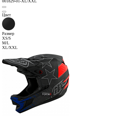
001829-01-XL/XXL
Цвет
Размер
XS/S
M/L
XL/XXL