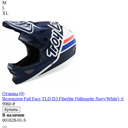
M
L
XL
Отзывы (0)
Велошлем Full Face TLD D3 Fiberlite [Silhouette Navy/White], S
9960
₴
Купить
В наличии
001828-01-S