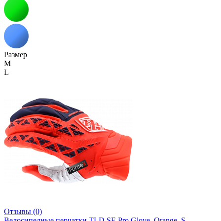
Размер
M
L
Отзывы (0)
Велосипедные перчатки TLD SE Pro Glove, Orange, S