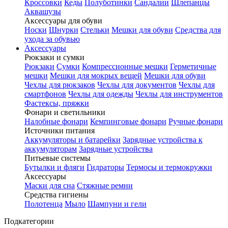
Кроссовки
Кеды
Полуботинки
Сандалии
Шлепанцы
Аквашузы
Аксессуары для обуви
Носки
Шнурки
Стельки
Мешки для обуви
Средства для
ухода за обувью
Аксессуары
Рюкзаки и сумки
Рюкзаки
Сумки
Компрессионные мешки
Герметичные
мешки
Мешки для мокрых вещей
Мешки для обуви
Чехлы для рюкзаков
Чехлы для документов
Чехлы для
смартфонов
Чехлы для одежды
Чехлы для инструментов
Фастексы, пряжки
Фонари и светильники
Налобные фонари
Кемпинговые фонари
Ручные фонари
Источники питания
Аккумуляторы и батарейки
Зарядные устройства к
аккумуляторам
Зарядные устройства
Питьевые системы
Бутылки и фляги
Гидраторы
Термосы и термокружки
Аксессуары
Маски для сна
Стяжные ремни
Средства гигиены
Полотенца
Мыло
Шампуни и гели
Подкатегории