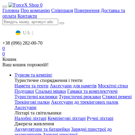
0
Головна
Про компанію
Співпраця
Повернення
Доставка та
оплата
Контакти
UA
|
RU
+38 (096) 282-00-70
0
0
Кошик
Ваш кошик порожній!
Туризм та кемпінг
Туристичне спорядження і тенти
Намети та тенти
Аксесуари для наметів
Москітні сітки
Подушки
Спальні мішки
Гамаки та комплектуючі
Туристичні килимки
Туристичні рюкзаки
Стяжні ремені
Трекінгові палки
Аксесуари до трекінгових палок
Аксесуари
Ліхтарі та світильники
Налобні ліхтарі
Кемпінгові ліхтарі
Ручні ліхтарі
Джерела живлення
Акумулятори та батарейки
Зарядні пристрої до
акумуляторів
Зарядні пристрої