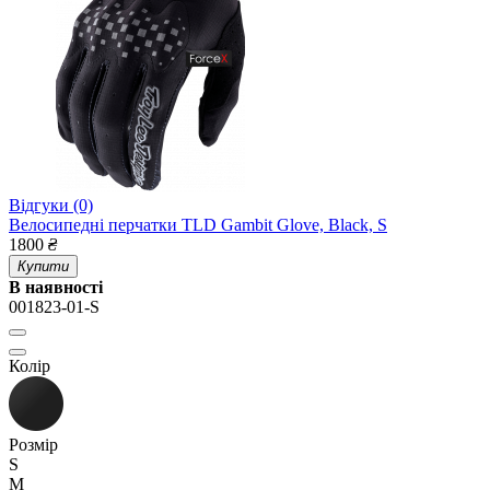
Відгуки (0)
Велосипедні перчатки TLD Gambit Glove, Black, S
1800
₴
Купити
В наявності
001823-01-S
Колір
Розмір
S
M