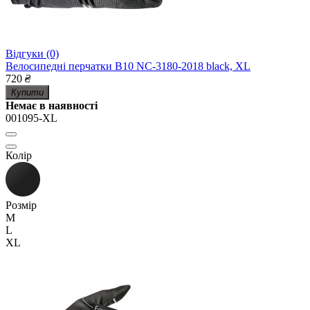
Відгуки (0)
Велосипедні перчатки B10 NC-3180-2018 black, XL
720
₴
Купити
Немає в наявності
001095-XL
Колір
Розмір
M
L
XL