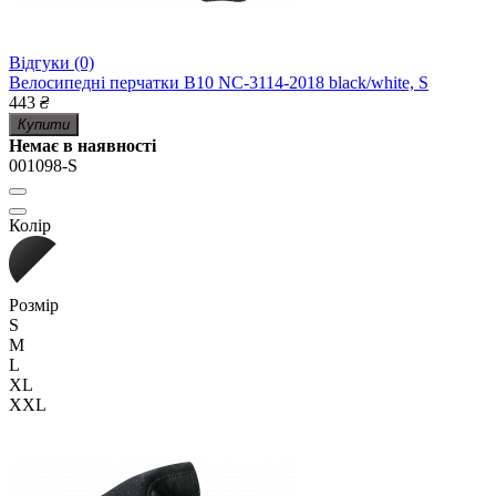
Відгуки (0)
Велосипедні перчатки B10 NC-3114-2018 black/white, S
443
₴
Купити
Немає в наявності
001098-S
Колір
Розмір
S
M
L
XL
XXL