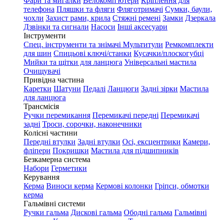
Фари та мигалки
Велокомп'ютери
Кріплення для
телефона
Пляшки та фляги
Фляготримачі
Сумки, баули,
чохли
Захист рами, крила
Стяжні ремені
Замки
Дзеркала
Дзвінки та сигнали
Насоси
Інші аксесуари
Інструменти
Спец. інструменти та знімачі
Мультитули
Ремкомплекти
для шин
Спицьові ключі/станки
Кусачки/плоскогубці
Мийки та щітки для ланцюга
Універсальні мастила
Очищувачі
Привідна частина
Каретки
Шатуни
Педалі
Ланцюги
Задні зірки
Мастила
для ланцюга
Трансмісія
Ручки перемикання
Перемикачі передні
Перемикачі
задні
Троси, сорочки, наконечники
Колісні частини
Передні втулки
Задні втулки
Осі, ексцентрики
Камери,
фліпери
Покришки
Мастила для підшипників
Безкамерна система
Набори
Герметики
Керування
Керма
Виноси керма
Кермові колонки
Гріпси, обмотки
керма
Гальмівні системи
Ручки гальма
Дискові гальма
Ободні гальма
Гальмівні