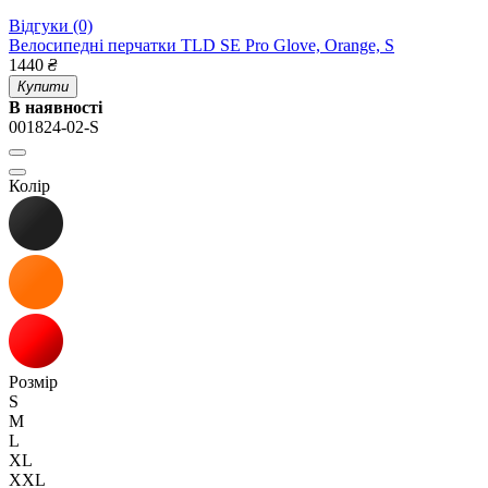
Відгуки (0)
Велосипедні перчатки TLD SE Pro Glove, Orange, S
1440
₴
Купити
В наявності
001824-02-S
Колір
Розмір
S
M
L
XL
XXL