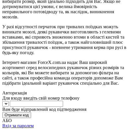
вибирати розмір, який ідеально підходить для Вас. Якщо не
дотримуватися цієї умови, є велика ймовірність
неправильного потовідводу та, як наслідок, виникнення
мозолів.
У разі відсутності перчаток при тривалих поїздках можуть
виникати мозолі, деякі рукавички виготовляють з гелевими
вставками, які сприяють зниженню втоми в області кистей та
збільшення тривалості поїздок, а також найголовніший плюс
присутності рукавичок - впевнене утримання керма при русі в
будь-яку погоду.
Інтернет-магазин ForceX.com.ua надає Ваш широкий
асортимент серед велосипедних рукавичок різних розмірів та
кольорів, які Ви можете вибирати за допомогою фільтра на
сайті, а також професійна команда операторів допоможе Вам
підібрати ідеальний варіант рукавичок спеціально для Вас.
Авторизація
Для входу введіть свій номер телефону
Вам буде відправлений код підтвердження
Отримати код
АБО
Вхід за паролем