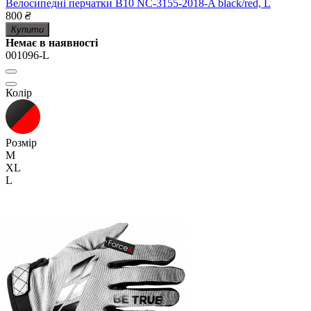
Велосипедні перчатки B10 NC-3155-2018-A black/red, L
800
₴
Купити
Немає в наявності
001096-L
Колір
Розмір
M
XL
L