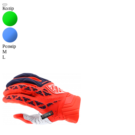
Колір
Розмір
M
L