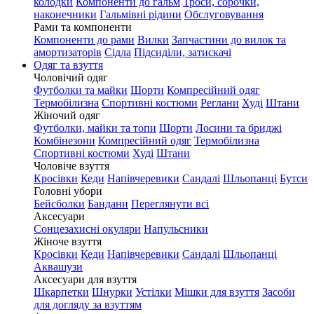
колодки
Компоненти до гальм
Троси, сорочки,
наконечники
Гальмівні рідини
Обслуговування
Рами та компоненти
Компоненти до рами
Вилки
Запчастини до вилок та
амортизаторів
Сідла
Підсиділи, затискачі
Одяг та взуття
Чоловічий одяг
Футболки та майки
Шорти
Компресійний одяг
Термобілизна
Спортивні костюми
Реглани
Худі
Штани
Жіночий одяг
Футболки, майки та топи
Шорти
Лосини та бриджі
Комбінезони
Компресійний одяг
Термобілизна
Спортивні костюми
Худі
Штани
Чоловіче взуття
Кросівки
Кеди
Напівчеревики
Сандалі
Шльопанці
Бутси
Головні убори
Бейсболки
Бандани
Переглянути всі
Аксесуари
Сонцезахисні окуляри
Напульсники
Жіноче взуття
Кросівки
Кеди
Напівчеревики
Сандалі
Шльопанці
Аквашузи
Аксесуари для взуття
Шкарпетки
Шнурки
Устілки
Мішки для взуття
Засоби
для догляду за взуттям