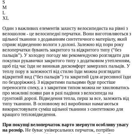
S
M
L
XL
Один з важливих елементів захисту велосипедиста на рівні з
велошолом - це велосипедні перчатки. Вони виготовляються з
щільної тканини з додаванням синтетичного матеріалу, який
сприяє відведенню вологи з долоні. Залежно від пори року
велоперчатки бувають закритого та відкритого типу (“без
пальців”). У холодну погоду ми рекомендуємо розглядати для
покупки рукавички закритого типу з додатковим утепленням,
щоб під час їзди не виникав дискомфорт замерзлих пальців. У
теплу пору в залежності від стилю їзди можна розглядати
відкритий вид (“без пальців”) та закритий (для агресивної їзди
по бездоріжжю). З відкритими пальцями буде простіше
переносити спеку, а з закритим типом можна не хвилюватись
про можливі появи ран в разі падіння з велосипеда на
грунтовій дорозі. Відведення тепла, перш за все, залежить від
типу тканини. В основному всі виробники намагаються
використовувати суміш щільної тканини з синтетикою для
кращого тепловідведення.
При покупці велоперчаток варто звернути особливу увагу
на розмір.
Не буває універсальних перчаток, потрібно