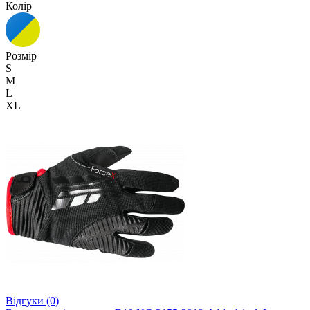
Колір
Розмір
S
M
L
XL
Відгуки (0)