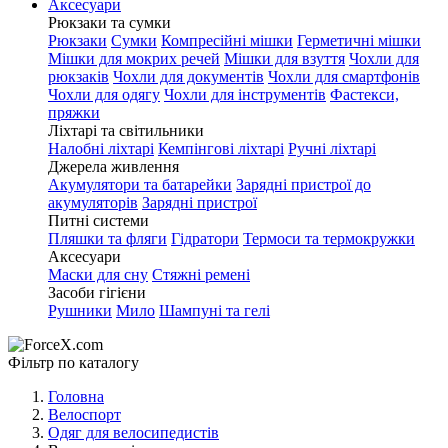
Аксесуари
Рюкзаки та сумки
Рюкзаки
Сумки
Компресійні мішки
Герметичні мішки
Мішки для мокрих речей
Мішки для взуття
Чохли для
рюкзаків
Чохли для документів
Чохли для смартфонів
Чохли для одягу
Чохли для інструментів
Фастекси,
пряжки
Ліхтарі та світильники
Налобні ліхтарі
Кемпінгові ліхтарі
Ручні ліхтарі
Джерела живлення
Акумулятори та батарейки
Зарядні пристрої до
акумуляторів
Зарядні пристрої
Питні системи
Пляшки та фляги
Гідратори
Термоси та термокружки
Аксесуари
Маски для сну
Стяжні ремені
Засоби гігієни
Рушники
Мило
Шампуні та гелі
Фільтр по каталогу
Головна
Велоспорт
Одяг для велосипедистів