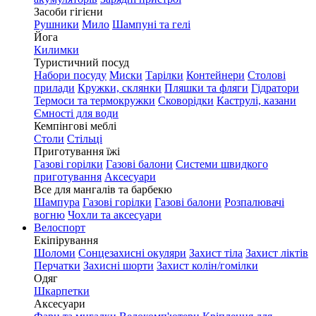
Засоби гігієни
Рушники
Мило
Шампуні та гелі
Йога
Килимки
Туристичний посуд
Набори посуду
Миски
Тарілки
Контейнери
Столові
прилади
Кружки, склянки
Пляшки та фляги
Гідратори
Термоси та термокружки
Сковорідки
Каструлі, казани
Ємності для води
Кемпінгові меблі
Столи
Стільці
Приготування їжі
Газові горілки
Газові балони
Системи швидкого
приготування
Аксесуари
Все для мангалів та барбекю
Шампура
Газові горілки
Газові балони
Розпалювачі
вогню
Чохли та аксесуари
Велоспорт
Екіпірування
Шоломи
Сонцезахисні окуляри
Захист тіла
Захист ліктів
Перчатки
Захисні шорти
Захист колін/гомілки
Одяг
Шкарпетки
Аксесуари