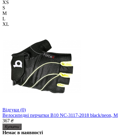
XS
S
M
L
XL
Відгуки (0)
Велосипедні перчатки B10 NC-3117-2018 black/neon, M
367
₴
Купити
Немає в наявності