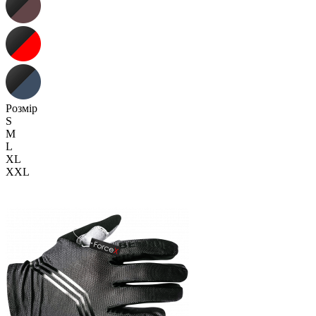
Розмір
S
M
L
XL
XXL