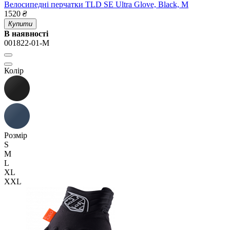
Велосипедні перчатки TLD SE Ultra Glove, Black, M
1520
₴
Купити
В наявності
001822-01-M
Колір
Розмір
S
M
L
XL
XXL