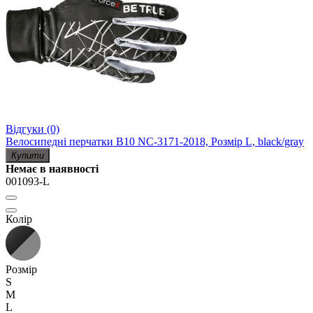
Відгуки (0)
Велосипедні перчатки B10 NC-3171-2018, Розмір L, black/gray
Купити
Немає в наявності
001093-L
Колір
Розмір
S
M
L