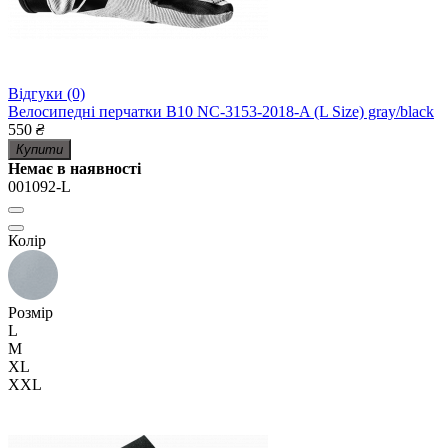
Відгуки (0)
Велосипедні перчатки B10 NC-3153-2018-A (L Size) gray/black
550
₴
Купити
Немає в наявності
001092-L
Колір
Розмір
L
M
XL
XXL