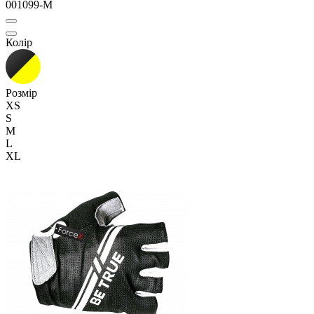
001099-M
Колір
Розмір
XS
S
M
L
XL