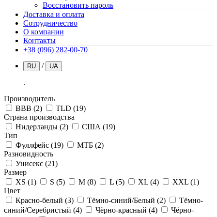
Восстановить пароль
Доставка и оплата
Сотрудничество
О компании
Контакты
+38 (096) 282-00-70
/
RU
UA
.
Производитель
BBB
(2)
TLD
(19)
Страна производства
Нидерланды
(2)
США
(19)
Тип
Фуллфейс
(19)
МТБ
(2)
Разновидность
Унисекс
(21)
Размер
XS
(1)
S
(5)
M
(8)
L
(5)
XL
(4)
XXL
(1)
Цвет
Красно-белый
(3)
Тёмно-синий/Белый
(2)
Тёмно-
синий/Серебристый
(4)
Чёрно-красный
(4)
Чёрно-