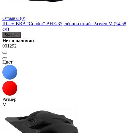
Отзывы (0)
Шлем BBB "Condor" BHE-35, чёрно-синий. Размер M (54-58
см)
Купить
Нет в наличии
001292
Цвет
Размер
M