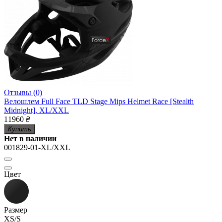
Отзывы (0)
Велошлем Full Face TLD Stage Mips Helmet Race [Stealth
Midnight], XL/XXL
11960
₴
Купить
Нет в наличии
001829-01-XL/XXL
Цвет
Размер
XS/S