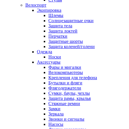
Велоспорт
Экипировка
Шлемы
Солнцезащитные очки
Защита тела
Защита локтей
Перчатки
Защитные шорты
Защита коленей/голени
Одежда
Носки
Аксессуары
Фары и мигалки
Велокомпьютеры
Крепления для телефона
Бутылки и фляги
Флягодержатели
Сумки, баулы, чехлы
Защита рамы, крылья
Стяжные ремни
Замки
Зеркала
Звонки и сигналы
Насосы