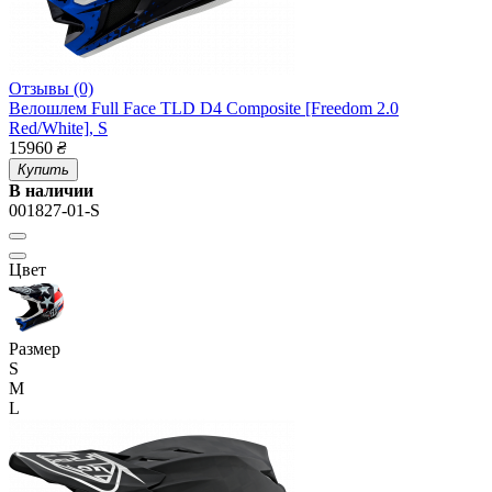
Отзывы (0)
Велошлем Full Face TLD D4 Composite [Freedom 2.0
Red/White], S
15960
₴
Купить
В наличии
001827-01-S
Цвет
Размер
S
M
L