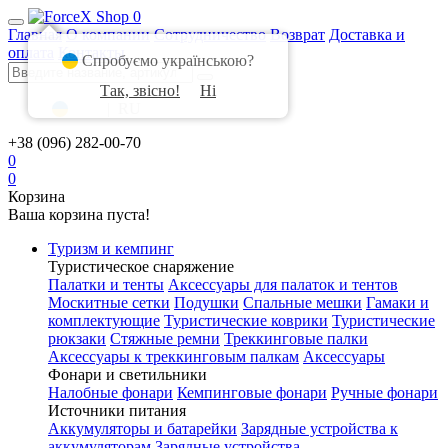
0
Главная
О компании
Сотрудничество
Возврат
Доставка и
оплата
Контакты
Спробуємо українською?
Так, звісно!
Ні
UA
|
RU
+38 (096) 282-00-70
0
0
Корзина
Ваша корзина пуста!
Туризм и кемпинг
Туристическое снаряжение
Палатки и тенты
Аксессуары для палаток и тентов
Москитные сетки
Подушки
Спальные мешки
Гамаки и
комплектующие
Туристические коврики
Туристические
рюкзаки
Стяжные ремни
Треккинговые палки
Аксессуары к треккинговым палкам
Аксессуары
Фонари и светильники
Налобные фонари
Кемпинговые фонари
Ручные фонари
Источники питания
Аккумуляторы и батарейки
Зарядные устройства к
аккумуляторам
Зарядные устройства