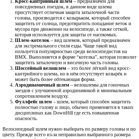
Кросс-кантрийный шлем
– предназначен для
повседневных поездок, в данном виде шлема
присутствует отличная защита затылочной части
головы, производится с козырьком, который способен
защитить от солнца, предотвратить попадание веток и
мусора при движении на велосипеде, а также сеткой,
которая используется для защиты от насекомых.
Шлем–котелок
– вид шлемов, который предназначен
для экстремального стиля езды. Чаще такой вид
пользуется популярностью среди велосипедистов на
BMX. Выполняется в форме “котелка”, которая позволит
защитить затылочную и височную часть головы.
Шоссейный велошлем
– это более лёгкий вид кросс-
кантрийного шлема, но в нём отсутствует козырёк и
может быть более обтекающая форма.
Аэродинамичный шлем
– велошлемы для гоночных
заездов с улучшенной аэродинамикой и минимальным
сопротивлением воздуху.
Фуллфейс шлем
– шлем, который способен защитить
полностью голову и лицо, обычно применяется в таких
дисциплинах как DownHill где есть повышенная
опасность.
Велосипедный шлем нужно выбирать по размеру головы и по
цвету. Прежде всего из-за неправильно выбранного размера