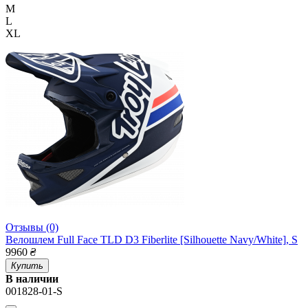
M
L
XL
Отзывы (0)
Велошлем Full Face TLD D3 Fiberlite [Silhouette Navy/White], S
9960
₴
Купить
В наличии
001828-01-S