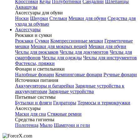
Кроссовки
Кеды
Полуботинки
Сандалии
Шлепанцы
Аквашузы
Аксессуары для обуви
Носки
Шнурки
Стельки
Мешки для обуви
Средства для
ухода за обувью
Аксессуары
Рюкзаки и сумки
Рюкзаки
Сумки
Компрессионные мешки
Герметичные
мешки
Мешки для мокрых вещей
Мешки для обуви
Чехлы для рюкзаков
Чехлы для документов
Чехлы для
смартфонов
Чехлы для одежды
Чехлы для инструментов
Фастексы, пряжки
Фонари и светильники
Налобные фонари
Кемпинговые фонари
Ручные фонари
Источники питания
Аккумуляторы и батарейки
Зарядные устройства к
аккумуляторам
Зарядные устройства
Питьевые системы
Бутылки и фляги
Гидраторы
Термосы и термокружки
Аксессуары
Маски для сна
Стяжные ремни
Средства гигиены
Полотенца
Мыло
Шампуни и гели