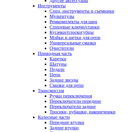
Другие аксессуары
Инструменты
Спец. инструменты и съемники
Мультитулы
Ремкомплекты для шин
Спицевые ключи/станки
Кусачки/плоскогубцы
Мойки и щетки для цепи
Универсальные смазки
Очистители
Приводная часть
Каретки
Шатуны
Педали
Цепи
Задние звезды
Смазки для цепи
Трансмиссия
Ручки переключения
Переключатели передние
Переключатели задние
Тросики, рубашки, наконечники
Колесные части
Передние втулки
Задние втулки