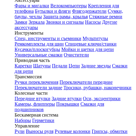
Аксессуары
Фары и мигалки
Велокомпьютеры
Крепления для
телефона
Бутылки и фляги
Флягодержатели
Сумки,
баулы, чехлы
Защита рамы, крылья
Стяжные ремни
Замки
Зеркала
Звонки и сигналы
Насосы
Другие
аксессуары
Инструменты
Спец. инструменты и съемники
Мультитулы
Ремкомплекты для шин
Спицевые ключи/станки
Кусачки/плоскогубцы
Мойки и щетки для цепи
Универсальные смазки
Очистители
Приводная часть
Каретки
Шатуны
Педали
Цепи
Задние звезды
Смазки
для цепи
Трансмиссия
Ручки переключения
Переключатели передние
Переключатели задние
Тросики, рубашки, наконечники
Колесные части
Передние втулки
Задние втулки
Оси, эксцентрики
Камеры, флипперы
Покрышки
Смазки для
подшипников
Бескамерная система
Наборы
Герметики
Управление
Рули
Выносы руля
Рулевые колонки
Грипсы, обмотки