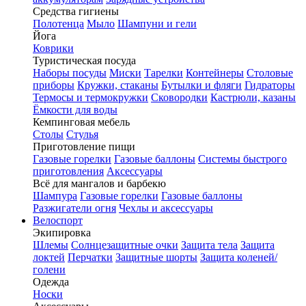
Средства гигиены
Полотенца
Мыло
Шампуни и гели
Йога
Коврики
Туристическая посуда
Наборы посуды
Миски
Тарелки
Контейнеры
Столовые
приборы
Кружки, стаканы
Бутылки и фляги
Гидраторы
Термосы и термокружки
Сковородки
Кастрюли, казаны
Ёмкости для воды
Кемпинговая мебель
Столы
Стулья
Приготовление пищи
Газовые горелки
Газовые баллоны
Системы быстрого
приготовления
Аксессуары
Всё для мангалов и барбекю
Шампура
Газовые горелки
Газовые баллоны
Разжигатели огня
Чехлы и аксессуары
Велоспорт
Экипировка
Шлемы
Солнцезащитные очки
Защита тела
Защита
локтей
Перчатки
Защитные шорты
Защита коленей/
голени
Одежда
Носки