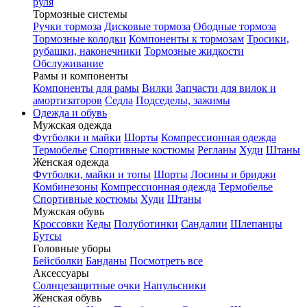
руля
Тормозные системы
Ручки тормоза
Дисковые тормоза
Ободные тормоза
Тормозные колодки
Компоненты к тормозам
Тросики,
рубашки, наконечники
Тормозные жидкости
Обслуживание
Рамы и компоненты
Компоненты для рамы
Вилки
Запчасти для вилок и
амортизаторов
Седла
Подседелы, зажимы
Одежда и обувь
Мужская одежда
Футболки и майки
Шорты
Компрессионная одежда
Термобелье
Спортивные костюмы
Регланы
Худи
Штаны
Женская одежда
Футболки, майки и топы
Шорты
Лосины и бриджи
Комбинезоны
Компрессионная одежда
Термобелье
Спортивные костюмы
Худи
Штаны
Мужская обувь
Кроссовки
Кеды
Полуботинки
Сандалии
Шлепанцы
Бутсы
Головные уборы
Бейсболки
Банданы
Посмотреть все
Аксессуары
Солнцезащитные очки
Напульсники
Женская обувь