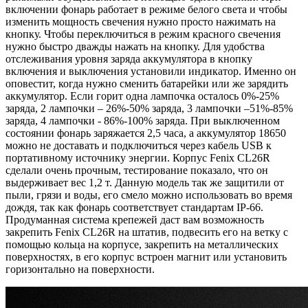
включении фонарь работает в режиме белого света и чтобы
изменить мощность свечения нужно просто нажимать на
кнопку. Чтобы переключиться в режим красного свечения
нужно быстро дважды нажать на кнопку. Для удобства
отслеживания уровня заряда аккумулятора в кнопку
включения и выключения установили индикатор. Именно он
оповестит, когда нужно сменить батарейки или же зарядить
аккумулятор. Если горит одна лампочка осталось 0%-25%
заряда, 2 лампочки – 26%-50% заряда, 3 лампочки –51%-85%
заряда, 4 лампочки - 86%-100% заряда. При выключенном
состоянии фонарь заряжается 2,5 часа, а аккумулятор 18650
можно не доставать и подключиться через кабель USB к
портативному источнику энергии. Корпус Fenix CL26R
сделали очень прочным, тестирование показало, что он
выдерживает вес 1,2 т. Данную модель так же защитили от
пыли, грязи и воды, его смело можно использовать во время
дождя, так как фонарь соответствует стандартам IP-66.
Продуманная система крепежей даст вам возможность
закрепить Fenix CL26R на штатив, подвесить его на ветку с
помощью кольца на корпусе, закрепить на металлических
поверхностях, в его корпус встроен магнит или установить
горизонтально на поверхности.