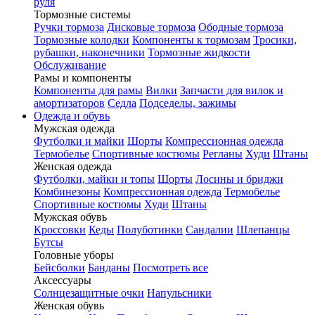
руля
Тормозные системы
Ручки тормоза
Дисковые тормоза
Ободные тормоза
Тормозные колодки
Компоненты к тормозам
Тросики,
рубашки, наконечники
Тормозные жидкости
Обслуживание
Рамы и компоненты
Компоненты для рамы
Вилки
Запчасти для вилок и
амортизаторов
Седла
Подседелы, зажимы
Одежда и обувь
Мужская одежда
Футболки и майки
Шорты
Компрессионная одежда
Термобелье
Спортивные костюмы
Регланы
Худи
Штаны
Женская одежда
Футболки, майки и топы
Шорты
Лосины и бриджи
Комбинезоны
Компрессионная одежда
Термобелье
Спортивные костюмы
Худи
Штаны
Мужская обувь
Кроссовки
Кеды
Полуботинки
Сандалии
Шлепанцы
Бутсы
Головные уборы
Бейсболки
Банданы
Посмотреть все
Аксессуары
Солнцезащитные очки
Напульсники
Женская обувь