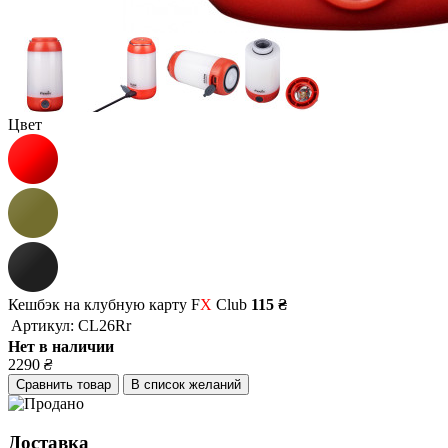
Цвет
Кешбэк на клубную карту F
X
Club
115 ₴
Артикул:
CL26Rr
Нет в наличии
2290
₴
Сравнить товар
В список желаний
Доставка