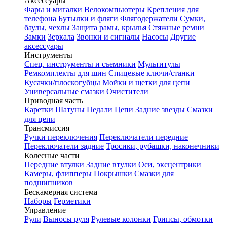
Аксессуары
Фары и мигалки
Велокомпьютеры
Крепления для
телефона
Бутылки и фляги
Флягодержатели
Сумки,
баулы, чехлы
Защита рамы, крылья
Стяжные ремни
Замки
Зеркала
Звонки и сигналы
Насосы
Другие
аксессуары
Инструменты
Спец. инструменты и съемники
Мультитулы
Ремкомплекты для шин
Спицевые ключи/станки
Кусачки/плоскогубцы
Мойки и щетки для цепи
Универсальные смазки
Очистители
Приводная часть
Каретки
Шатуны
Педали
Цепи
Задние звезды
Смазки
для цепи
Трансмиссия
Ручки переключения
Переключатели передние
Переключатели задние
Тросики, рубашки, наконечники
Колесные части
Передние втулки
Задние втулки
Оси, эксцентрики
Камеры, флипперы
Покрышки
Смазки для
подшипников
Бескамерная система
Наборы
Герметики
Управление
Рули
Выносы руля
Рулевые колонки
Грипсы, обмотки