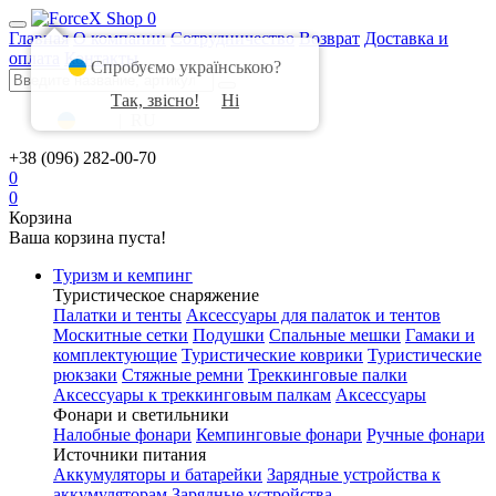
0
Главная
О компании
Сотрудничество
Возврат
Доставка и
оплата
Контакты
Спробуємо українською?
Так, звісно!
Ні
UA
|
RU
+38 (096) 282-00-70
0
0
Корзина
Ваша корзина пуста!
Туризм и кемпинг
Туристическое снаряжение
Палатки и тенты
Аксессуары для палаток и тентов
Москитные сетки
Подушки
Спальные мешки
Гамаки и
комплектующие
Туристические коврики
Туристические
рюкзаки
Стяжные ремни
Треккинговые палки
Аксессуары к треккинговым палкам
Аксессуары
Фонари и светильники
Налобные фонари
Кемпинговые фонари
Ручные фонари
Источники питания
Аккумуляторы и батарейки
Зарядные устройства к
аккумуляторам
Зарядные устройства