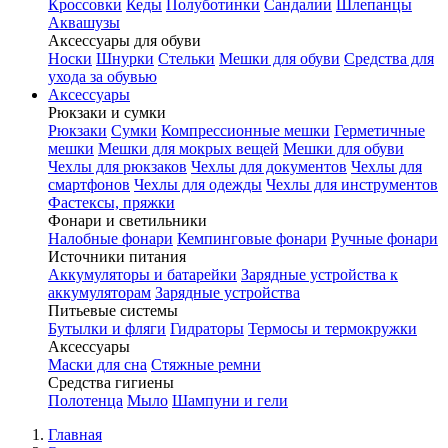
Кроссовки
Кеды
Полуботинки
Сандалии
Шлепанцы
Аквашузы
Аксессуары для обуви
Носки
Шнурки
Стельки
Мешки для обуви
Средства для
ухода за обувью
Аксессуары
Рюкзаки и сумки
Рюкзаки
Сумки
Компрессионные мешки
Герметичные
мешки
Мешки для мокрых вещей
Мешки для обуви
Чехлы для рюкзаков
Чехлы для документов
Чехлы для
смартфонов
Чехлы для одежды
Чехлы для инструментов
Фастексы, пряжки
Фонари и светильники
Налобные фонари
Кемпинговые фонари
Ручные фонари
Источники питания
Аккумуляторы и батарейки
Зарядные устройства к
аккумуляторам
Зарядные устройства
Питьевые системы
Бутылки и фляги
Гидраторы
Термосы и термокружки
Аксессуары
Маски для сна
Стяжные ремни
Средства гигиены
Полотенца
Мыло
Шампуни и гели
Главная