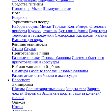
Средства гигиены
Полотенца
Мыло
Шампуни и гели
Йога
Коврики
Туристическая посуда
Наборы посуды
Миски
Тарелки
Контейнеры
Столовые
приборы
Кружки, стаканы
Бутылки и фляги
Гидраторы
Термосы и термокружки
Сковородки
Кастрюли, казаны
Ёмкости для воды
Кемпинговая мебель
Столы
Стулья
Приготовление пищи
Газовые горелки
Газовые баллоны
Системы быстрого
приготовления
Аксессуары
Всё для мангалов и барбекю
Шампура
Газовые горелки
Газовые баллоны
Разжигатели огня
Чехлы и аксессуары
Велоспорт
Экипировка
Шлемы
Солнцезащитные очки
Защита тела
Защита
локтей
Перчатки
Защитные шорты
Защита коленей/
голени
Одежда
Носки