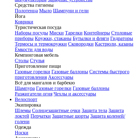
Средства гигиены
Полотенца
Мыло
Шампуни и гели
Йога
Коврики
Туристическая посуда
Наборы посуды
Миски
Тарелки
Контейнеры
Столовые
приборы
Кружки, стаканы
Бутылки и фляги
Гидраторы
Термосы и термокружки
Сковородки
Кастрюли, казаны
Ёмкости для воды
Кемпинговая мебель
Столы
Стулья
Приготовление пищи
Газовые горелки
Газовые баллоны
Системы быстрого
приготовления
Аксессуары
Всё для мангалов и барбекю
Шампура
Газовые горелки
Газовые баллоны
Разжигатели огня
Чехлы и аксессуары
Велоспорт
Экипировка
Шлемы
Солнцезащитные очки
Защита тела
Защита
локтей
Перчатки
Защитные шорты
Защита коленей/
голени
Одежда
Носки