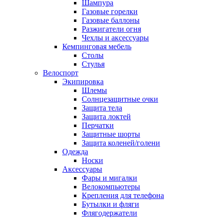
Шампура
Газовые горелки
Газовые баллоны
Разжигатели огня
Чехлы и аксессуары
Кемпинговая мебель
Столы
Стулья
Велоспорт
Экипировка
Шлемы
Солнцезащитные очки
Защита тела
Защита локтей
Перчатки
Защитные шорты
Защита коленей/голени
Одежда
Носки
Аксессуары
Фары и мигалки
Велокомпьютеры
Крепления для телефона
Бутылки и фляги
Флягодержатели