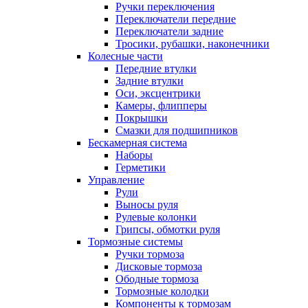
Ручки переключения
Переключатели передние
Переключатели задние
Тросики, рубашки, наконечники
Колесные части
Передние втулки
Задние втулки
Оси, эксцентрики
Камеры, флипперы
Покрышки
Смазки для подшипников
Бескамерная система
Наборы
Герметики
Управление
Рули
Выносы руля
Рулевые колонки
Грипсы, обмотки руля
Тормозные системы
Ручки тормоза
Дисковые тормоза
Ободные тормоза
Тормозные колодки
Компоненты к тормозам