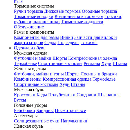
руля
Тормозные системы
Ручки тормоза
Дисковые тормоза
Ободные тормоза
Тормозные колодки
Компоненты к тормозам
Тросики,
рубашки, наконечники
Тормозные жидкости
Обслуживание
Рамы и компоненты
Компоненты для рамы
Вилки
Запчасти для вилок и
амортизаторов
Седла
Подседелы, зажимы
Одежда и обувь
Мужская одежда
Футболки и майки
Шорты
Компрессионная одежда
Термобелье
Спортивные костюмы
Регланы
Худи
Штаны
Женская одежда
Футболки, майки и топы
Шорты
Лосины и бриджи
Комбинезоны
Компрессионная одежда
Термобелье
Спортивные костюмы
Худи
Штаны
Мужская обувь
Кроссовки
Кеды
Полуботинки
Сандалии
Шлепанцы
Бутсы
Головные уборы
Бейсболки
Банданы
Посмотреть все
Аксессуары
Солнцезащитные очки
Напульсники
Женская обувь