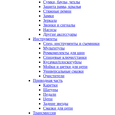
Сумки, баулы, чехлы
Защита рамы, крылья
Стяжные ремни
Замки
Зеркала
Звонки и сигналы
Насосы
Другие аксессуары
Инструменты
Спец. инструменты и съемники
Мультитулы
Ремкомплекты для шин
Спицевые ключи/станки
Кусачки/плоскогубцы
Мойки и щетки для цепи
Универсальные смазки
Очистители
Приводная часть
Каретки
Шатуны
Педали
Цепи
Задние звезды
Смазки для цепи
Трансмиссия