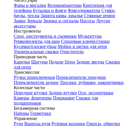
Аксессуары
Фары и мигалки
Велокомпьютеры
Крепления для
телефона
Бутылки и фляги
Флягодержатели
Сумки,
баулы, чехлы
Защита рамы, крылья
Стяжные ремни
Замки
Зеркала
Звонки и сигналы
Насосы
Другие
аксессуары
Инструменты
Спец. инструменты и съемники
Мультитулы
Ремкомплекты для шин
Спицевые ключи/станки
Кусачки/плоскогубцы
Мойки и щетки для цепи
Универсальные смазки
Очистители
Приводная часть
Каретки
Шатуны
Педали
Цепи
Задние звезды
Смазки
для цепи
Трансмиссия
Ручки переключения
Переключатели передние
Переключатели задние
Тросики, рубашки, наконечники
Колесные части
Передние втулки
Задние втулки
Оси, эксцентрики
Камеры, флипперы
Покрышки
Смазки для
подшипников
Бескамерная система
Наборы
Герметики
Управление
Рули
Выносы руля
Рулевые колонки
Грипсы, обмотки