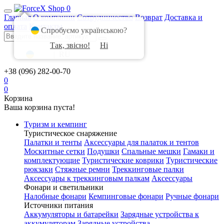
0
Главная
О компании
Сотрудничество
Возврат
Доставка и
оплата
Контакты
Спробуємо українською?
Так, звісно!
Ні
UA
|
RU
+38 (096) 282-00-70
0
0
Корзина
Ваша корзина пуста!
Туризм и кемпинг
Туристическое снаряжение
Палатки и тенты
Аксессуары для палаток и тентов
Москитные сетки
Подушки
Спальные мешки
Гамаки и
комплектующие
Туристические коврики
Туристические
рюкзаки
Стяжные ремни
Треккинговые палки
Аксессуары к треккинговым палкам
Аксессуары
Фонари и светильники
Налобные фонари
Кемпинговые фонари
Ручные фонари
Источники питания
Аккумуляторы и батарейки
Зарядные устройства к
аккумуляторам
Зарядные устройства