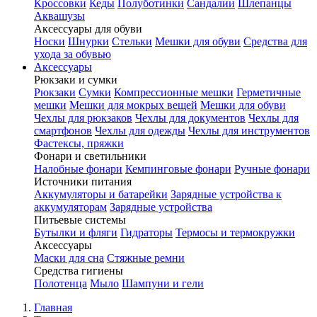
Кроссовки
Кеды
Полуботинки
Сандалии
Шлепанцы
Аквашузы
Аксессуары для обуви
Носки
Шнурки
Стельки
Мешки для обуви
Средства для
ухода за обувью
Аксессуары
Рюкзаки и сумки
Рюкзаки
Сумки
Компрессионные мешки
Герметичные
мешки
Мешки для мокрых вещей
Мешки для обуви
Чехлы для рюкзаков
Чехлы для документов
Чехлы для
смартфонов
Чехлы для одежды
Чехлы для инструментов
Фастексы, пряжки
Фонари и светильники
Налобные фонари
Кемпинговые фонари
Ручные фонари
Источники питания
Аккумуляторы и батарейки
Зарядные устройства к
аккумуляторам
Зарядные устройства
Питьевые системы
Бутылки и фляги
Гидраторы
Термосы и термокружки
Аксессуары
Маски для сна
Стяжные ремни
Средства гигиены
Полотенца
Мыло
Шампуни и гели
Главная