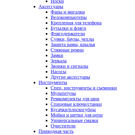
Носки
Аксессуары
Фары и мигалки
Велокомпьютеры
Крепления для телефона
Бутылки и фляги
Флягодержатели
Сумки, баулы, чехлы
Защита рамы, крылья
Стяжные ремни
Замки
Зеркала
Звонки и сигналы
Насосы
Другие аксессуары
Инструменты
Спец. инструменты и съемники
Мультитулы
Ремкомплекты для шин
Спицевые ключи/станки
Кусачки/плоскогубцы
Мойки и щетки для цепи
Универсальные смазки
Очистители
Приводная часть