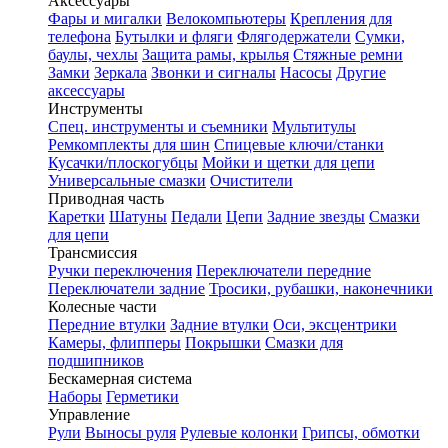
Аксессуары
Фары и мигалки
Велокомпьютеры
Крепления для
телефона
Бутылки и фляги
Флягодержатели
Сумки,
баулы, чехлы
Защита рамы, крылья
Стяжные ремни
Замки
Зеркала
Звонки и сигналы
Насосы
Другие
аксессуары
Инструменты
Спец. инструменты и съемники
Мультитулы
Ремкомплекты для шин
Спицевые ключи/станки
Кусачки/плоскогубцы
Мойки и щетки для цепи
Универсальные смазки
Очистители
Приводная часть
Каретки
Шатуны
Педали
Цепи
Задние звезды
Смазки
для цепи
Трансмиссия
Ручки переключения
Переключатели передние
Переключатели задние
Тросики, рубашки, наконечники
Колесные части
Передние втулки
Задние втулки
Оси, эксцентрики
Камеры, флипперы
Покрышки
Смазки для
подшипников
Бескамерная система
Наборы
Герметики
Управление
Рули
Выносы руля
Рулевые колонки
Грипсы, обмотки