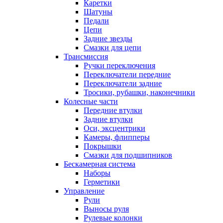
Каретки
Шатуны
Педали
Цепи
Задние звезды
Смазки для цепи
Трансмиссия
Ручки переключения
Переключатели передние
Переключатели задние
Тросики, рубашки, наконечники
Колесные части
Передние втулки
Задние втулки
Оси, эксцентрики
Камеры, флипперы
Покрышки
Смазки для подшипников
Бескамерная система
Наборы
Герметики
Управление
Рули
Выносы руля
Рулевые колонки