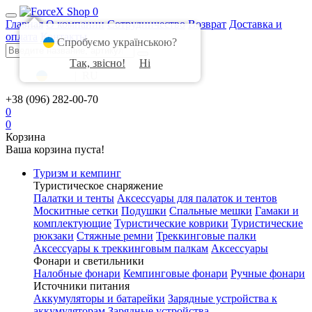
0
Главная
О компании
Сотрудничество
Возврат
Доставка и
оплата
Контакты
Спробуємо українською?
Так, звісно!
Ні
UA
|
RU
+38 (096) 282-00-70
0
0
Корзина
Ваша корзина пуста!
Туризм и кемпинг
Туристическое снаряжение
Палатки и тенты
Аксессуары для палаток и тентов
Москитные сетки
Подушки
Спальные мешки
Гамаки и
комплектующие
Туристические коврики
Туристические
рюкзаки
Стяжные ремни
Треккинговые палки
Аксессуары к треккинговым палкам
Аксессуары
Фонари и светильники
Налобные фонари
Кемпинговые фонари
Ручные фонари
Источники питания
Аккумуляторы и батарейки
Зарядные устройства к
аккумуляторам
Зарядные устройства