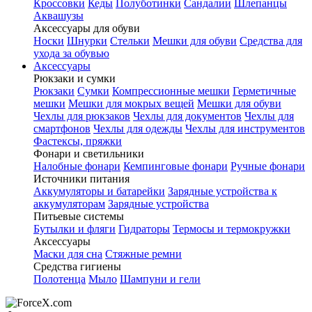
Кроссовки
Кеды
Полуботинки
Сандалии
Шлепанцы
Аквашузы
Аксессуары для обуви
Носки
Шнурки
Стельки
Мешки для обуви
Средства для
ухода за обувью
Аксессуары
Рюкзаки и сумки
Рюкзаки
Сумки
Компрессионные мешки
Герметичные
мешки
Мешки для мокрых вещей
Мешки для обуви
Чехлы для рюкзаков
Чехлы для документов
Чехлы для
смартфонов
Чехлы для одежды
Чехлы для инструментов
Фастексы, пряжки
Фонари и светильники
Налобные фонари
Кемпинговые фонари
Ручные фонари
Источники питания
Аккумуляторы и батарейки
Зарядные устройства к
аккумуляторам
Зарядные устройства
Питьевые системы
Бутылки и фляги
Гидраторы
Термосы и термокружки
Аксессуары
Маски для сна
Стяжные ремни
Средства гигиены
Полотенца
Мыло
Шампуни и гели