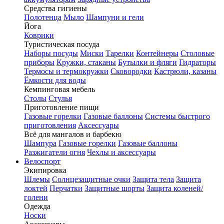
Средства гигиены
Полотенца
Мыло
Шампуни и гели
Йога
Коврики
Туристическая посуда
Наборы посуды
Миски
Тарелки
Контейнеры
Столовые
приборы
Кружки, стаканы
Бутылки и фляги
Гидраторы
Термосы и термокружки
Сковородки
Кастрюли, казаны
Ёмкости для воды
Кемпинговая мебель
Столы
Стулья
Приготовление пищи
Газовые горелки
Газовые баллоны
Системы быстрого
приготовления
Аксессуары
Всё для мангалов и барбекю
Шампура
Газовые горелки
Газовые баллоны
Разжигатели огня
Чехлы и аксессуары
Велоспорт
Экипировка
Шлемы
Солнцезащитные очки
Защита тела
Защита
локтей
Перчатки
Защитные шорты
Защита коленей/
голени
Одежда
Носки