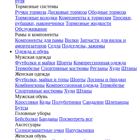
руля
Тормозные системы
Ручки тормоза
Дисковые тормоза
Ободные тормоза
Тормозные колодки
Компоненты к тормозам
Тросики,
рубашки, наконечники
Тормозные жидкости
Обслуживание
Рамы и компоненты
Компоненты для рамы
Вилки
Запчасти для вилок и
амортизаторов
Седла
Подседелы, зажимы
Одежда и обувь
Мужская одежда
Футболки и майки
Шорты
Компрессионная одежда
Термобелье
Спортивные костюмы
Регланы
Худи
Штаны
Женская одежда
Футболки, майки и топы
Шорты
Лосины и бриджи
Комбинезоны
Компрессионная одежда
Термобелье
Спортивные костюмы
Худи
Штаны
Мужская обувь
Кроссовки
Кеды
Полуботинки
Сандалии
Шлепанцы
Бутсы
Головные уборы
Бейсболки
Банданы
Посмотреть все
Аксессуары
Солнцезащитные очки
Напульсники
Женская обувь