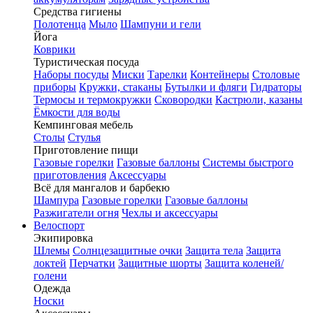
Средства гигиены
Полотенца
Мыло
Шампуни и гели
Йога
Коврики
Туристическая посуда
Наборы посуды
Миски
Тарелки
Контейнеры
Столовые
приборы
Кружки, стаканы
Бутылки и фляги
Гидраторы
Термосы и термокружки
Сковородки
Кастрюли, казаны
Ёмкости для воды
Кемпинговая мебель
Столы
Стулья
Приготовление пищи
Газовые горелки
Газовые баллоны
Системы быстрого
приготовления
Аксессуары
Всё для мангалов и барбекю
Шампура
Газовые горелки
Газовые баллоны
Разжигатели огня
Чехлы и аксессуары
Велоспорт
Экипировка
Шлемы
Солнцезащитные очки
Защита тела
Защита
локтей
Перчатки
Защитные шорты
Защита коленей/
голени
Одежда
Носки