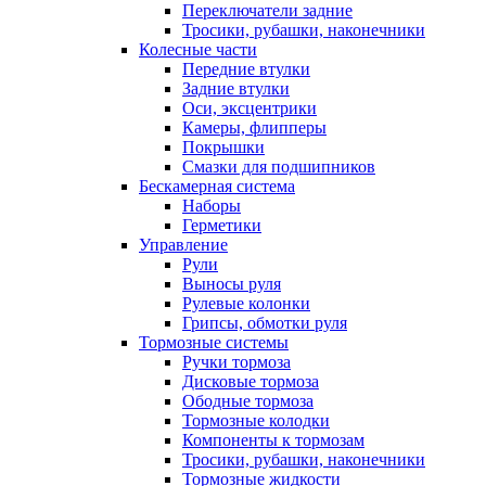
Переключатели задние
Тросики, рубашки, наконечники
Колесные части
Передние втулки
Задние втулки
Оси, эксцентрики
Камеры, флипперы
Покрышки
Смазки для подшипников
Бескамерная система
Наборы
Герметики
Управление
Рули
Выносы руля
Рулевые колонки
Грипсы, обмотки руля
Тормозные системы
Ручки тормоза
Дисковые тормоза
Ободные тормоза
Тормозные колодки
Компоненты к тормозам
Тросики, рубашки, наконечники
Тормозные жидкости