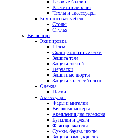
Газовые баллоны
Разжигатели огня
Чехлы и аксессуары
Кемпинговая мебель
Столы
Стулья
Велоспорт
Экипировка
Шлемы
Солнцезащитные очки
Защита тела
Защита локтей
Перчатки
Защитные шорты
Защита коленей/голени
Одежда
Носки
Аксессуары
Фары и мигалки
Велокомпьютеры
Крепления для телефона
Бутылки и фляги
Флягодержатели
Сумки, баулы, чехлы
Защита рамы, крылья