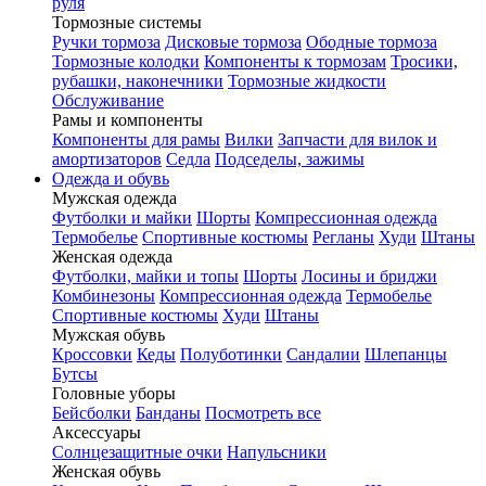
руля
Тормозные системы
Ручки тормоза
Дисковые тормоза
Ободные тормоза
Тормозные колодки
Компоненты к тормозам
Тросики,
рубашки, наконечники
Тормозные жидкости
Обслуживание
Рамы и компоненты
Компоненты для рамы
Вилки
Запчасти для вилок и
амортизаторов
Седла
Подседелы, зажимы
Одежда и обувь
Мужская одежда
Футболки и майки
Шорты
Компрессионная одежда
Термобелье
Спортивные костюмы
Регланы
Худи
Штаны
Женская одежда
Футболки, майки и топы
Шорты
Лосины и бриджи
Комбинезоны
Компрессионная одежда
Термобелье
Спортивные костюмы
Худи
Штаны
Мужская обувь
Кроссовки
Кеды
Полуботинки
Сандалии
Шлепанцы
Бутсы
Головные уборы
Бейсболки
Банданы
Посмотреть все
Аксессуары
Солнцезащитные очки
Напульсники
Женская обувь