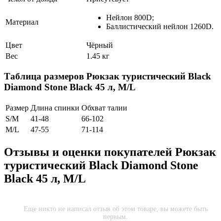
Нейлон 800D;
Материал
Баллистический нейлон 1260D.
Цвет
Чёрный
Вес
1.45 кг
Таблица размеров
Рюкзак туристический Black
Diamond Stone Black 45 л, M/L
Размер
Длина спинки
Обхват талии
S/M
41-48
66-102
M/L
47-55
71-114
Отзывы и оценки покупателей
Рюкзак
туристический Black Diamond Stone
Black 45 л, M/L
Еще никто не написал отзыв об этом товаре, вы можете быть
первым.