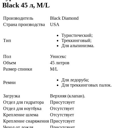
Black 45 л, M/L
Производитель
Black Diamond
Страна производства
USA
Туристический;
Тип
Треккинговый;
Для альпинизма.
Пол
Унисекс
Объем
45 литров
Размер спинки
M/L
Для ледоруба;
Ремни
Для треккинговых палок.
Загрузка
Верхняя (клапан).
Отдел для гидратора
Присутсвует
Отдел для ноутбука
Отсутствует
Крепление шлема
Отсутствует
Крепление снаряжения
Присутсвует
Чехол от дождя
Присутсвует