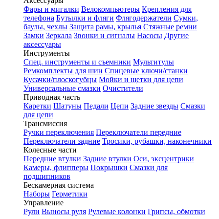
Аксессуары
Фары и мигалки
Велокомпьютеры
Крепления для
телефона
Бутылки и фляги
Флягодержатели
Сумки,
баулы, чехлы
Защита рамы, крылья
Стяжные ремни
Замки
Зеркала
Звонки и сигналы
Насосы
Другие
аксессуары
Инструменты
Спец. инструменты и съемники
Мультитулы
Ремкомплекты для шин
Спицевые ключи/станки
Кусачки/плоскогубцы
Мойки и щетки для цепи
Универсальные смазки
Очистители
Приводная часть
Каретки
Шатуны
Педали
Цепи
Задние звезды
Смазки
для цепи
Трансмиссия
Ручки переключения
Переключатели передние
Переключатели задние
Тросики, рубашки, наконечники
Колесные части
Передние втулки
Задние втулки
Оси, эксцентрики
Камеры, флипперы
Покрышки
Смазки для
подшипников
Бескамерная система
Наборы
Герметики
Управление
Рули
Выносы руля
Рулевые колонки
Грипсы, обмотки