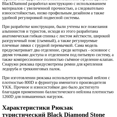
BlackDiamond разработал конструкцию с использованием
материалов с увеличенной прочностью, а следовательно
износостойкостью, низко профильным дизайном а также
удобной регулировкой подвесной системы.
При разработке конструкции, были учтены все пожелания
альпинистов и туристов, исходя из этого разработана
анатомическая гибкая спинка с листом жёсткости, широкий
разгрузочный пояс (съемный), а также регулируемые
плечевые лямки с грудной перемычкой. Сама модель
предусматривает два отделение, среди которых - основное с
двумя точками доступа и отделением под питьевую систему, а
также компрессионное полностью съёмное отделение-клапан.
Снаружи рюкзака предусмотрены ремни для крепления
ледоруба и треккинговых палок.
При изготовлении рюкзака используется прочный нейлон с
плотностью 800D и фурнитура именитого производителя
YKK. Прочное и износостойкое дно было достигнуто
благодаря применению баллистического нейлона плотностью
1260D для повышенных нагрузок.
Характеристики
Рюкзак
туристический Black Diamond Stone