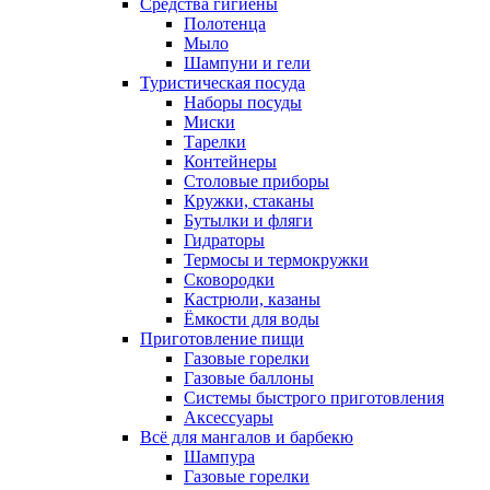
Средства гигиены
Полотенца
Мыло
Шампуни и гели
Туристическая посуда
Наборы посуды
Миски
Тарелки
Контейнеры
Столовые приборы
Кружки, стаканы
Бутылки и фляги
Гидраторы
Термосы и термокружки
Сковородки
Кастрюли, казаны
Ёмкости для воды
Приготовление пищи
Газовые горелки
Газовые баллоны
Системы быстрого приготовления
Аксессуары
Всё для мангалов и барбекю
Шампура
Газовые горелки