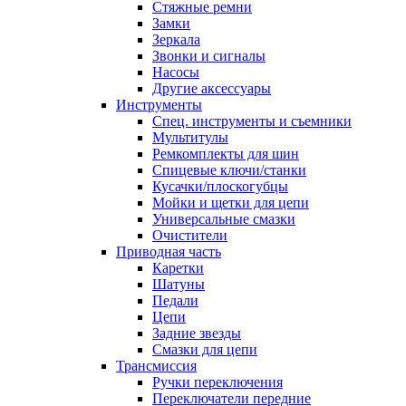
Стяжные ремни
Замки
Зеркала
Звонки и сигналы
Насосы
Другие аксессуары
Инструменты
Спец. инструменты и съемники
Мультитулы
Ремкомплекты для шин
Спицевые ключи/станки
Кусачки/плоскогубцы
Мойки и щетки для цепи
Универсальные смазки
Очистители
Приводная часть
Каретки
Шатуны
Педали
Цепи
Задние звезды
Смазки для цепи
Трансмиссия
Ручки переключения
Переключатели передние