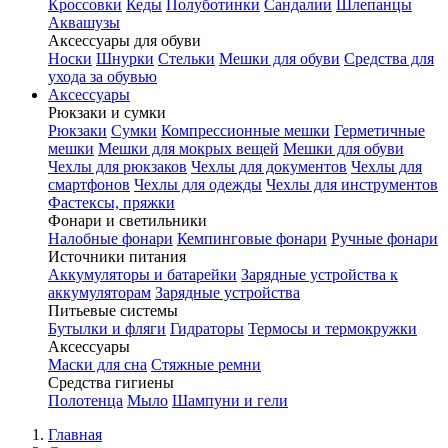
Кроссовки
Кеды
Полуботинки
Сандалии
Шлепанцы
Аквашузы
Аксессуары для обуви
Носки
Шнурки
Стельки
Мешки для обуви
Средства для
ухода за обувью
Аксессуары
Рюкзаки и сумки
Рюкзаки
Сумки
Компрессионные мешки
Герметичные
мешки
Мешки для мокрых вещей
Мешки для обуви
Чехлы для рюкзаков
Чехлы для документов
Чехлы для
смартфонов
Чехлы для одежды
Чехлы для инструментов
Фастексы, пряжки
Фонари и светильники
Налобные фонари
Кемпинговые фонари
Ручные фонари
Источники питания
Аккумуляторы и батарейки
Зарядные устройства к
аккумуляторам
Зарядные устройства
Питьевые системы
Бутылки и фляги
Гидраторы
Термосы и термокружки
Аксессуары
Маски для сна
Стяжные ремни
Средства гигиены
Полотенца
Мыло
Шампуни и гели
Главная