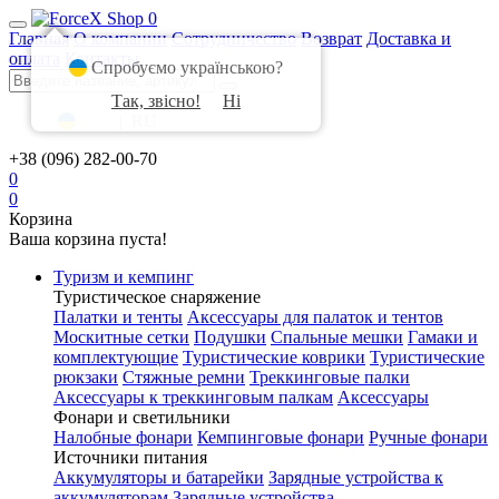
0
Главная
О компании
Сотрудничество
Возврат
Доставка и
оплата
Контакты
Спробуємо українською?
Так, звісно!
Ні
UA
|
RU
+38 (096) 282-00-70
0
0
Корзина
Ваша корзина пуста!
Туризм и кемпинг
Туристическое снаряжение
Палатки и тенты
Аксессуары для палаток и тентов
Москитные сетки
Подушки
Спальные мешки
Гамаки и
комплектующие
Туристические коврики
Туристические
рюкзаки
Стяжные ремни
Треккинговые палки
Аксессуары к треккинговым палкам
Аксессуары
Фонари и светильники
Налобные фонари
Кемпинговые фонари
Ручные фонари
Источники питания
Аккумуляторы и батарейки
Зарядные устройства к
аккумуляторам
Зарядные устройства