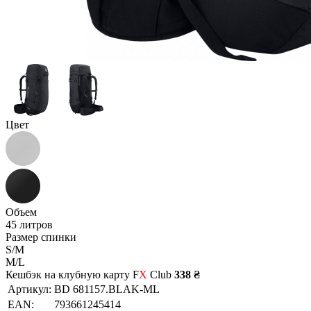
Цвет
Объем
45 литров
Размер спинки
S/M
M/L
Кешбэк на клубную карту F
X
Club
338 ₴
Артикул:
BD 681157.BLAK-ML
EAN:
793661245414