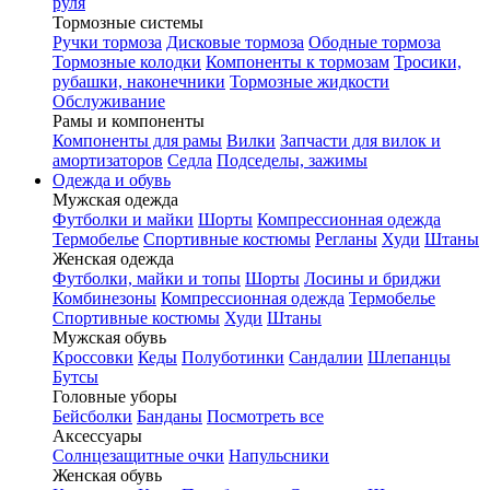
руля
Тормозные системы
Ручки тормоза
Дисковые тормоза
Ободные тормоза
Тормозные колодки
Компоненты к тормозам
Тросики,
рубашки, наконечники
Тормозные жидкости
Обслуживание
Рамы и компоненты
Компоненты для рамы
Вилки
Запчасти для вилок и
амортизаторов
Седла
Подседелы, зажимы
Одежда и обувь
Мужская одежда
Футболки и майки
Шорты
Компрессионная одежда
Термобелье
Спортивные костюмы
Регланы
Худи
Штаны
Женская одежда
Футболки, майки и топы
Шорты
Лосины и бриджи
Комбинезоны
Компрессионная одежда
Термобелье
Спортивные костюмы
Худи
Штаны
Мужская обувь
Кроссовки
Кеды
Полуботинки
Сандалии
Шлепанцы
Бутсы
Головные уборы
Бейсболки
Банданы
Посмотреть все
Аксессуары
Солнцезащитные очки
Напульсники
Женская обувь