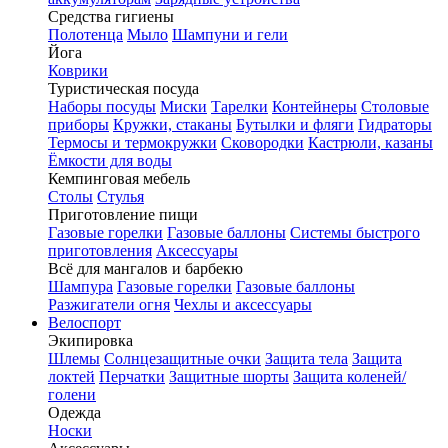
Средства гигиены
Полотенца
Мыло
Шампуни и гели
Йога
Коврики
Туристическая посуда
Наборы посуды
Миски
Тарелки
Контейнеры
Столовые
приборы
Кружки, стаканы
Бутылки и фляги
Гидраторы
Термосы и термокружки
Сковородки
Кастрюли, казаны
Ёмкости для воды
Кемпинговая мебель
Столы
Стулья
Приготовление пищи
Газовые горелки
Газовые баллоны
Системы быстрого
приготовления
Аксессуары
Всё для мангалов и барбекю
Шампура
Газовые горелки
Газовые баллоны
Разжигатели огня
Чехлы и аксессуары
Велоспорт
Экипировка
Шлемы
Солнцезащитные очки
Защита тела
Защита
локтей
Перчатки
Защитные шорты
Защита коленей/
голени
Одежда
Носки