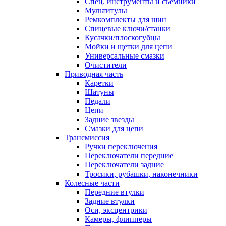
Спец. инструменты и съемники
Мультитулы
Ремкомплекты для шин
Спицевые ключи/станки
Кусачки/плоскогубцы
Мойки и щетки для цепи
Универсальные смазки
Очистители
Приводная часть
Каретки
Шатуны
Педали
Цепи
Задние звезды
Смазки для цепи
Трансмиссия
Ручки переключения
Переключатели передние
Переключатели задние
Тросики, рубашки, наконечники
Колесные части
Передние втулки
Задние втулки
Оси, эксцентрики
Камеры, флипперы