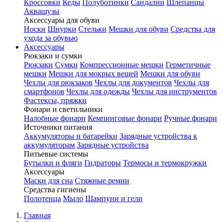
Кроссовки
Кеды
Полуботинки
Сандалии
Шлепанцы
Аквашузы
Аксессуары для обуви
Носки
Шнурки
Стельки
Мешки для обуви
Средства для
ухода за обувью
Аксессуары
Рюкзаки и сумки
Рюкзаки
Сумки
Компрессионные мешки
Герметичные
мешки
Мешки для мокрых вещей
Мешки для обуви
Чехлы для рюкзаков
Чехлы для документов
Чехлы для
смартфонов
Чехлы для одежды
Чехлы для инструментов
Фастексы, пряжки
Фонари и светильники
Налобные фонари
Кемпинговые фонари
Ручные фонари
Источники питания
Аккумуляторы и батарейки
Зарядные устройства к
аккумуляторам
Зарядные устройства
Питьевые системы
Бутылки и фляги
Гидраторы
Термосы и термокружки
Аксессуары
Маски для сна
Стяжные ремни
Средства гигиены
Полотенца
Мыло
Шампуни и гели
Главная