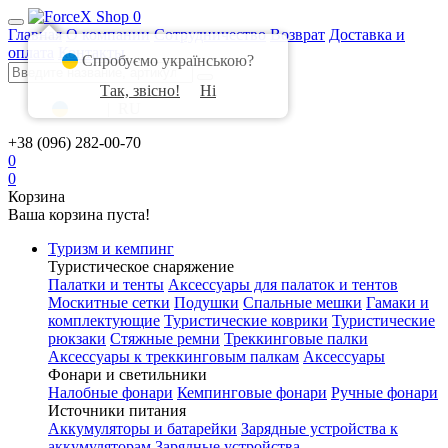
0
Главная
О компании
Сотрудничество
Возврат
Доставка и
оплата
Контакты
Спробуємо українською?
Так, звісно!
Ні
UA
|
RU
+38 (096) 282-00-70
0
0
Корзина
Ваша корзина пуста!
Туризм и кемпинг
Туристическое снаряжение
Палатки и тенты
Аксессуары для палаток и тентов
Москитные сетки
Подушки
Спальные мешки
Гамаки и
комплектующие
Туристические коврики
Туристические
рюкзаки
Стяжные ремни
Треккинговые палки
Аксессуары к треккинговым палкам
Аксессуары
Фонари и светильники
Налобные фонари
Кемпинговые фонари
Ручные фонари
Источники питания
Аккумуляторы и батарейки
Зарядные устройства к
аккумуляторам
Зарядные устройства