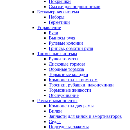
Покрышки
Смазки для подшипников
Бескамерная система
Наборы
Герметики
Управление
Рули
Выносы руля
Рулевые колонки
Грипсы, обмотки руля
Тормозные системы
Ручки тормоза
Дисковые тормоза
Ободные тормоза
Тормозные колодки
Компоненты к тормозам
Тросики, рубашки, наконечники
Тормозные жидкости
Обслуживание
Рамы и компоненты
Компоненты для рамы
Вилки
Запчасти для вилок и амортизаторов
Седла
Подседелы, зажимы