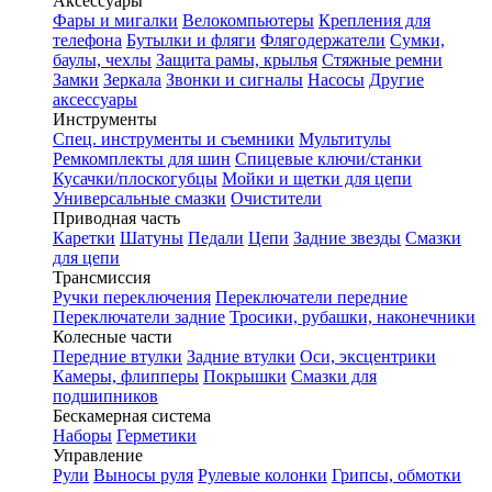
Аксессуары
Фары и мигалки
Велокомпьютеры
Крепления для
телефона
Бутылки и фляги
Флягодержатели
Сумки,
баулы, чехлы
Защита рамы, крылья
Стяжные ремни
Замки
Зеркала
Звонки и сигналы
Насосы
Другие
аксессуары
Инструменты
Спец. инструменты и съемники
Мультитулы
Ремкомплекты для шин
Спицевые ключи/станки
Кусачки/плоскогубцы
Мойки и щетки для цепи
Универсальные смазки
Очистители
Приводная часть
Каретки
Шатуны
Педали
Цепи
Задние звезды
Смазки
для цепи
Трансмиссия
Ручки переключения
Переключатели передние
Переключатели задние
Тросики, рубашки, наконечники
Колесные части
Передние втулки
Задние втулки
Оси, эксцентрики
Камеры, флипперы
Покрышки
Смазки для
подшипников
Бескамерная система
Наборы
Герметики
Управление
Рули
Выносы руля
Рулевые колонки
Грипсы, обмотки