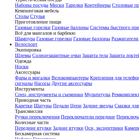
Наборы посуды
Миски
Тарелки
Контейнеры
Столовые п
Кемпинговая мебель
Столы
Стулья
Приготовление пищи
Газовые горелки
Газовые баллоны
Системы быстрого пр
Всё для мангалов и барбекю
Шампура
Газовые горелки
Газовые баллоны
Разжигатели
Велоспорт
Экипировка
Шлемы
Солнцезащитные очки
Защита тела
Защита локте
Одежда
Носки
Аксессуары
Фары и мигалки
Велокомпьютеры
Крепления для телефо
сигналы
Насосы
Другие аксессуары
Инструменты
Спец. инструменты и съемники
Мультитулы
Ремкомплек
Приводная часть
Каретки
Шатуны
Педали
Цепи
Задние звезды
Смазки для
Трансмиссия
Ручки переключения
Переключатели передние
Переключа
Колесные части
Передние втулки
Задние втулки
Оси, эксцентрики
Камер
Бескамерная система