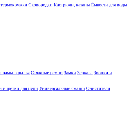
 термокружки
Сковородки
Кастрюли, казаны
Ёмкости для воды
а рамы, крылья
Стяжные ремни
Замки
Зеркала
Звонки и
 и щетки для цепи
Универсальные смазки
Очистители