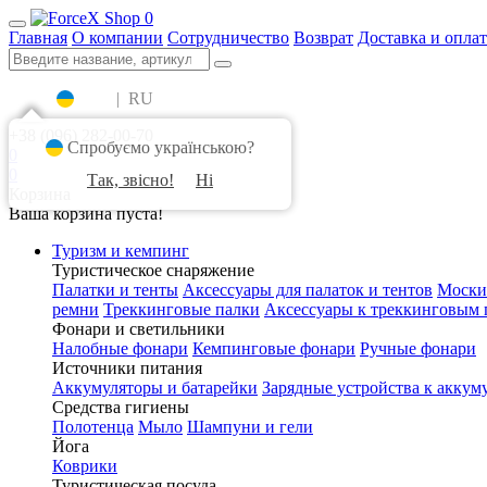
0
Главная
О компании
Сотрудничество
Возврат
Доставка и оплат
UA
|
RU
+38 (096) 282-00-70
Спробуємо українською?
0
0
Так, звісно!
Ні
Корзина
Ваша корзина пуста!
Туризм и кемпинг
Туристическое снаряжение
Палатки и тенты
Аксессуары для палаток и тентов
Моски
ремни
Треккинговые палки
Аксессуары к треккинговым 
Фонари и светильники
Налобные фонари
Кемпинговые фонари
Ручные фонари
Источники питания
Аккумуляторы и батарейки
Зарядные устройства к аккум
Средства гигиены
Полотенца
Мыло
Шампуни и гели
Йога
Коврики
Туристическая посуда