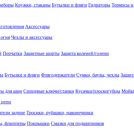
риборы
Кружки, стаканы
Бутылки и фляги
Гидраторы
Термосы и
иготовления
Аксессуары
 огня
Чехлы и аксессуары
й
Перчатки
Защитные шорты
Защита коленей/голени
на
Бутылки и фляги
Флягодержатели
Сумки, баулы, чехлы
Защит
ты для шин
Спицевые ключи/станки
Кусачки/плоскогубцы
Мойки
 цепи
тели задние
Тросики, рубашки, наконечники
ы, флипперы
Покрышки
Смазки для подшипников