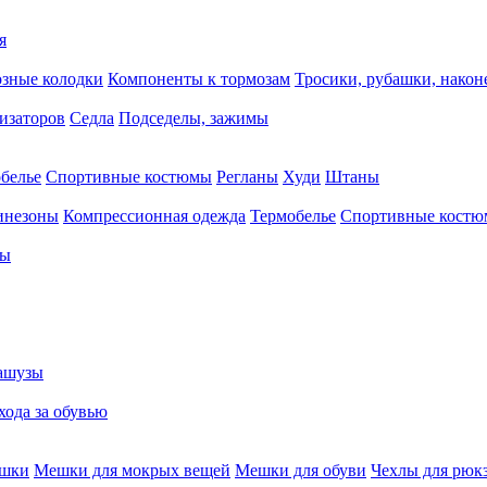
я
зные колодки
Компоненты к тормозам
Тросики, рубашки, нако
тизаторов
Седла
Подседелы, зажимы
белье
Спортивные костюмы
Регланы
Худи
Штаны
инезоны
Компрессионная одежда
Термобелье
Спортивные кост
сы
ашузы
хода за обувью
ешки
Мешки для мокрых вещей
Мешки для обуви
Чехлы для рюк