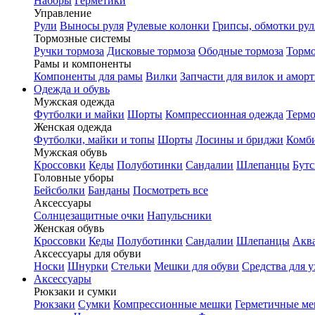
Наборы
Герметики
Управление
Рули
Выносы руля
Рулевые колонки
Грипсы, обмотки рул
Тормозные системы
Ручки тормоза
Дисковые тормоза
Ободные тормоза
Тормо
Рамы и компоненты
Компоненты для рамы
Вилки
Запчасти для вилок и амор
Одежда и обувь
Мужская одежда
Футболки и майки
Шорты
Компрессионная одежда
Термо
Женская одежда
Футболки, майки и топы
Шорты
Лосины и бриджи
Комб
Мужская обувь
Кроссовки
Кеды
Полуботинки
Сандалии
Шлепанцы
Бут
Головные уборы
Бейсболки
Банданы
Посмотреть все
Аксессуары
Солнцезащитные очки
Напульсники
Женская обувь
Кроссовки
Кеды
Полуботинки
Сандалии
Шлепанцы
Акв
Аксессуары для обуви
Носки
Шнурки
Стельки
Мешки для обуви
Средства для у
Аксессуары
Рюкзаки и сумки
Рюкзаки
Сумки
Компрессионные мешки
Герметичные м