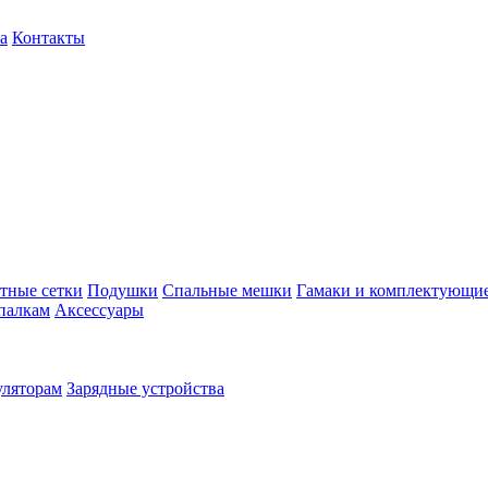
а
Контакты
тные сетки
Подушки
Спальные мешки
Гамаки и комплектующи
палкам
Аксессуары
уляторам
Зарядные устройства