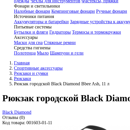
одежды
Чехлы для инструментов
Фастексы, пряжки
Фонари и светильники
Налобные фонари
Кемпинговые фонари
Ручные фонари
Источники питания
Аккумуляторы и батарейки
Зарядные устройства к аккум
Питьевые системы
Бутылки и фляги
Гидраторы
Термосы и термокружки
Аксессуары
Маски для сна
Стяжные ремни
Средства гигиены
Полотенца
Мыло
Шампуни и гели
Главная
Спортивные аксессуары
Рюкзаки и сумки
Рюкзаки
Рюкзак городской Black Diamond Bbee Ash, 11 л
Рюкзак городской Black Diamo
Black Diamond
Отзывы (0)
Код товара: 001603-01-11