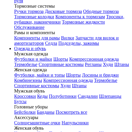
руля
Тормозные системы
Ручки тормоза
Дисковые тормоза
Ободные тормоза
Тормозные колодки
Компоненты к тормозам
Тросики,
рубашки, наконечники
Тормозные жидкости
Обслуживание
Рамы и компоненты
Компоненты для рамы
Вилки
Запчасти для вилок и
амортизаторов
Седла
Подседелы, зажимы
Одежда и обувь
Мужская одежда
Футболки и майки
Шорты
Компрессионная одежда
Термобелье
Спортивные костюмы
Регланы
Худи
Штаны
Женская одежда
Футболки, майки и топы
Шорты
Лосины и бриджи
Комбинезоны
Компрессионная одежда
Термобелье
Спортивные костюмы
Худи
Штаны
Мужская обувь
Кроссовки
Кеды
Полуботинки
Сандалии
Шлепанцы
Бутсы
Головные уборы
Бейсболки
Банданы
Посмотреть все
Аксессуары
Солнцезащитные очки
Напульсники
Женская обувь