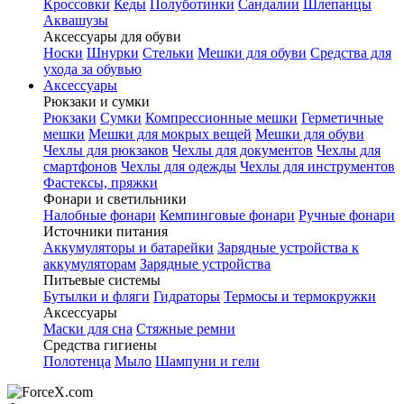
Кроссовки
Кеды
Полуботинки
Сандалии
Шлепанцы
Аквашузы
Аксессуары для обуви
Носки
Шнурки
Стельки
Мешки для обуви
Средства для
ухода за обувью
Аксессуары
Рюкзаки и сумки
Рюкзаки
Сумки
Компрессионные мешки
Герметичные
мешки
Мешки для мокрых вещей
Мешки для обуви
Чехлы для рюкзаков
Чехлы для документов
Чехлы для
смартфонов
Чехлы для одежды
Чехлы для инструментов
Фастексы, пряжки
Фонари и светильники
Налобные фонари
Кемпинговые фонари
Ручные фонари
Источники питания
Аккумуляторы и батарейки
Зарядные устройства к
аккумуляторам
Зарядные устройства
Питьевые системы
Бутылки и фляги
Гидраторы
Термосы и термокружки
Аксессуары
Маски для сна
Стяжные ремни
Средства гигиены
Полотенца
Мыло
Шампуни и гели