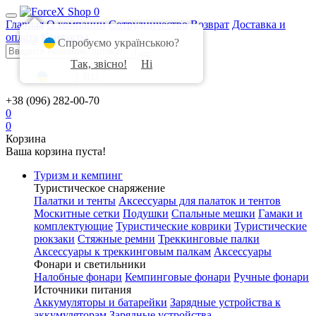
0
Главная
О компании
Сотрудничество
Возврат
Доставка и
оплата
Контакты
Спробуємо українською?
Так, звісно!
Ні
UA
|
RU
+38 (096) 282-00-70
0
0
Корзина
Ваша корзина пуста!
Туризм и кемпинг
Туристическое снаряжение
Палатки и тенты
Аксессуары для палаток и тентов
Москитные сетки
Подушки
Спальные мешки
Гамаки и
комплектующие
Туристические коврики
Туристические
рюкзаки
Стяжные ремни
Треккинговые палки
Аксессуары к треккинговым палкам
Аксессуары
Фонари и светильники
Налобные фонари
Кемпинговые фонари
Ручные фонари
Источники питания
Аккумуляторы и батарейки
Зарядные устройства к
аккумуляторам
Зарядные устройства