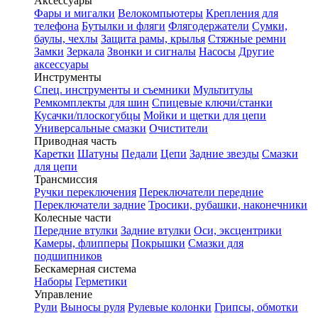
Аксессуары
Фары и мигалки
Велокомпьютеры
Крепления для
телефона
Бутылки и фляги
Флягодержатели
Сумки,
баулы, чехлы
Защита рамы, крылья
Стяжные ремни
Замки
Зеркала
Звонки и сигналы
Насосы
Другие
аксессуары
Инструменты
Спец. инструменты и съемники
Мультитулы
Ремкомплекты для шин
Спицевые ключи/станки
Кусачки/плоскогубцы
Мойки и щетки для цепи
Универсальные смазки
Очистители
Приводная часть
Каретки
Шатуны
Педали
Цепи
Задние звезды
Смазки
для цепи
Трансмиссия
Ручки переключения
Переключатели передние
Переключатели задние
Тросики, рубашки, наконечники
Колесные части
Передние втулки
Задние втулки
Оси, эксцентрики
Камеры, флипперы
Покрышки
Смазки для
подшипников
Бескамерная система
Наборы
Герметики
Управление
Рули
Выносы руля
Рулевые колонки
Грипсы, обмотки