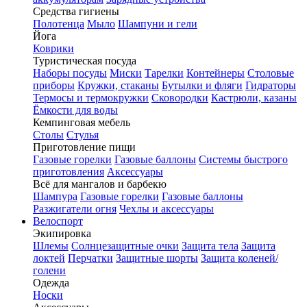
Средства гигиены
Полотенца
Мыло
Шампуни и гели
Йога
Коврики
Туристическая посуда
Наборы посуды
Миски
Тарелки
Контейнеры
Столовые
приборы
Кружки, стаканы
Бутылки и фляги
Гидраторы
Термосы и термокружки
Сковородки
Кастрюли, казаны
Ёмкости для воды
Кемпинговая мебель
Столы
Стулья
Приготовление пищи
Газовые горелки
Газовые баллоны
Системы быстрого
приготовления
Аксессуары
Всё для мангалов и барбекю
Шампура
Газовые горелки
Газовые баллоны
Разжигатели огня
Чехлы и аксессуары
Велоспорт
Экипировка
Шлемы
Солнцезащитные очки
Защита тела
Защита
локтей
Перчатки
Защитные шорты
Защита коленей/
голени
Одежда
Носки