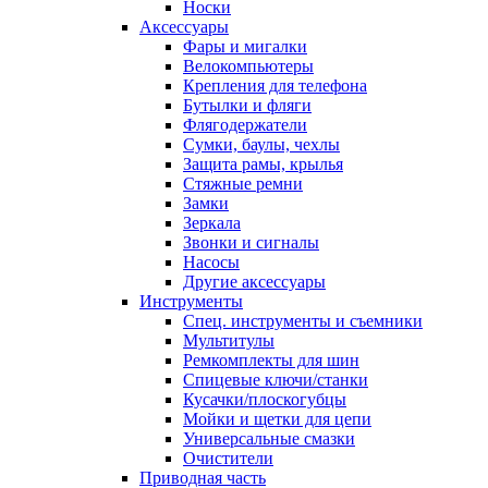
Носки
Аксессуары
Фары и мигалки
Велокомпьютеры
Крепления для телефона
Бутылки и фляги
Флягодержатели
Сумки, баулы, чехлы
Защита рамы, крылья
Стяжные ремни
Замки
Зеркала
Звонки и сигналы
Насосы
Другие аксессуары
Инструменты
Спец. инструменты и съемники
Мультитулы
Ремкомплекты для шин
Спицевые ключи/станки
Кусачки/плоскогубцы
Мойки и щетки для цепи
Универсальные смазки
Очистители
Приводная часть