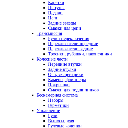
Каретки
Шатуны
Педали
Цепи
Задние звезды
Смазки для цепи
Трансмиссия
Ручки переключения
Переключатели передние
Переключатели задние
Тросики, рубашки, наконечники
Колесные части
Передние втулки
Задние втулки
Оси, эксцентрики
Камеры, флипперы
Покрышки
Смазки для подшипников
Бескамерная система
Наборы
Герметики
Управление
Рули
Выносы руля
Рулевые колонки