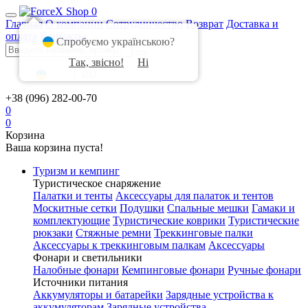
0
Главная
О компании
Сотрудничество
Возврат
Доставка и
оплата
Контакты
Спробуємо українською?
Так, звісно!
Ні
UA
|
RU
+38 (096) 282-00-70
0
0
Корзина
Ваша корзина пуста!
Туризм и кемпинг
Туристическое снаряжение
Палатки и тенты
Аксессуары для палаток и тентов
Москитные сетки
Подушки
Спальные мешки
Гамаки и
комплектующие
Туристические коврики
Туристические
рюкзаки
Стяжные ремни
Треккинговые палки
Аксессуары к треккинговым палкам
Аксессуары
Фонари и светильники
Налобные фонари
Кемпинговые фонари
Ручные фонари
Источники питания
Аккумуляторы и батарейки
Зарядные устройства к
аккумуляторам
Зарядные устройства