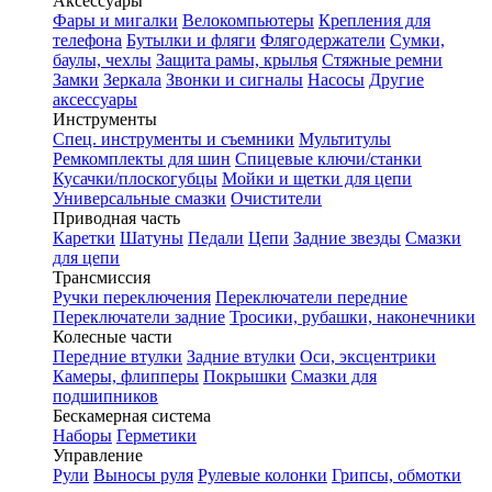
Аксессуары
Фары и мигалки
Велокомпьютеры
Крепления для
телефона
Бутылки и фляги
Флягодержатели
Сумки,
баулы, чехлы
Защита рамы, крылья
Стяжные ремни
Замки
Зеркала
Звонки и сигналы
Насосы
Другие
аксессуары
Инструменты
Спец. инструменты и съемники
Мультитулы
Ремкомплекты для шин
Спицевые ключи/станки
Кусачки/плоскогубцы
Мойки и щетки для цепи
Универсальные смазки
Очистители
Приводная часть
Каретки
Шатуны
Педали
Цепи
Задние звезды
Смазки
для цепи
Трансмиссия
Ручки переключения
Переключатели передние
Переключатели задние
Тросики, рубашки, наконечники
Колесные части
Передние втулки
Задние втулки
Оси, эксцентрики
Камеры, флипперы
Покрышки
Смазки для
подшипников
Бескамерная система
Наборы
Герметики
Управление
Рули
Выносы руля
Рулевые колонки
Грипсы, обмотки