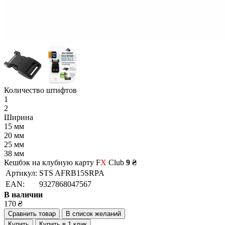
Количество штифтов
1
2
Ширина
15 мм
20 мм
25 мм
38 мм
Кешбэк на клубную карту F
X
Club
9 ₴
Артикул:
STS AFRB15SRPA
EAN:
9327868047567
В наличии
170
₴
Сравнить товар
В список желаний
Купить
Купить в 1 клик