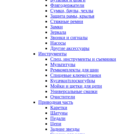
Флягодержатели
Сумки, баулы, чехлы
Защита рамы, крылья
Стяжные ремни
Замки
Зеркала
Звонки и сигналы
Насосы
Другие аксессуары
Инструменты
Спец. инструменты и съемники
Мультитулы
Ремкомплекты для шин
Спицевые ключи/станки
Кусачки/плоскогубцы
Мойки и щетки для цепи
Универсальные смазки
Очистители
Приводная часть
Каретки
Шатуны
Педали
Цепи
Задние звезды