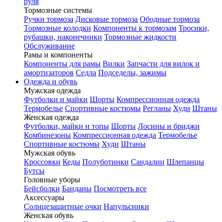
руля
Тормозные системы
Ручки тормоза
Дисковые тормоза
Ободные тормоза
Тормозные колодки
Компоненты к тормозам
Тросики,
рубашки, наконечники
Тормозные жидкости
Обслуживание
Рамы и компоненты
Компоненты для рамы
Вилки
Запчасти для вилок и
амортизаторов
Седла
Подседелы, зажимы
Одежда и обувь
Мужская одежда
Футболки и майки
Шорты
Компрессионная одежда
Термобелье
Спортивные костюмы
Регланы
Худи
Штаны
Женская одежда
Футболки, майки и топы
Шорты
Лосины и бриджи
Комбинезоны
Компрессионная одежда
Термобелье
Спортивные костюмы
Худи
Штаны
Мужская обувь
Кроссовки
Кеды
Полуботинки
Сандалии
Шлепанцы
Бутсы
Головные уборы
Бейсболки
Банданы
Посмотреть все
Аксессуары
Солнцезащитные очки
Напульсники
Женская обувь