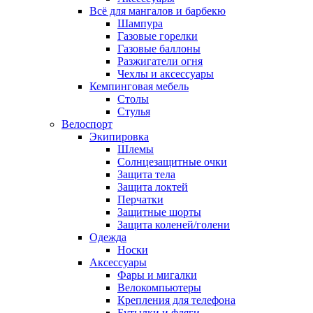
Всё для мангалов и барбекю
Шампура
Газовые горелки
Газовые баллоны
Разжигатели огня
Чехлы и аксессуары
Кемпинговая мебель
Столы
Стулья
Велоспорт
Экипировка
Шлемы
Солнцезащитные очки
Защита тела
Защита локтей
Перчатки
Защитные шорты
Защита коленей/голени
Одежда
Носки
Аксессуары
Фары и мигалки
Велокомпьютеры
Крепления для телефона
Бутылки и фляги