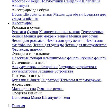
Кроссовки
Кеды
Полуботинки
Сандалии
Шлепанцы
Аквашузы
Аксессуары для обуви
Носки
Шнурки
Стельки
Мешки для обуви
Средства для
ухода за обувью
Аксессуары
Рюкзаки и сумки
Рюкзаки
Сумки
Компрессионные мешки
Герметичные
мешки
Мешки для мокрых вещей
Мешки для обуви
Чехлы для рюкзаков
Чехлы для документов
Чехлы для
смартфонов
Чехлы для одежды
Чехлы для инструментов
Фастексы, пряжки
Фонари и светильники
Налобные фонари
Кемпинговые фонари
Ручные фонари
Источники питания
Аккумуляторы и батарейки
Зарядные устройства к
аккумуляторам
Зарядные устройства
Питьевые системы
Бутылки и фляги
Гидраторы
Термосы и термокружки
Аксессуары
Маски для сна
Стяжные ремни
Средства гигиены
Полотенца
Мыло
Шампуни и гели
Главная