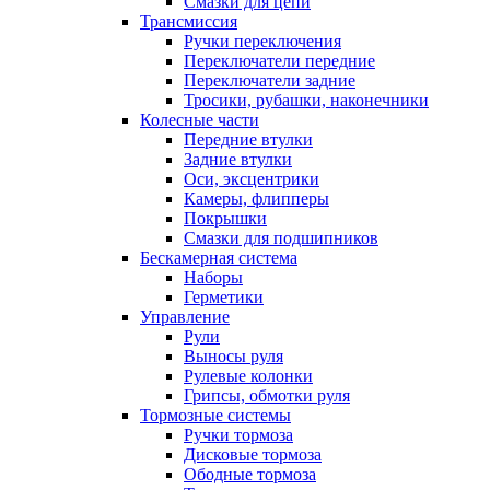
Смазки для цепи
Трансмиссия
Ручки переключения
Переключатели передние
Переключатели задние
Тросики, рубашки, наконечники
Колесные части
Передние втулки
Задние втулки
Оси, эксцентрики
Камеры, флипперы
Покрышки
Смазки для подшипников
Бескамерная система
Наборы
Герметики
Управление
Рули
Выносы руля
Рулевые колонки
Грипсы, обмотки руля
Тормозные системы
Ручки тормоза
Дисковые тормоза
Ободные тормоза