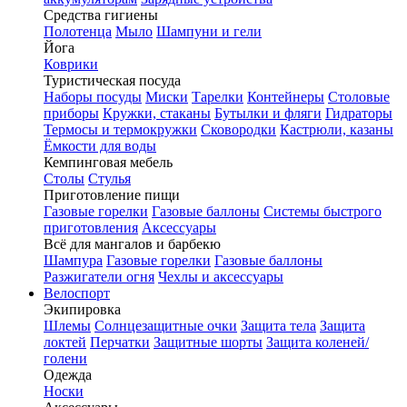
Средства гигиены
Полотенца
Мыло
Шампуни и гели
Йога
Коврики
Туристическая посуда
Наборы посуды
Миски
Тарелки
Контейнеры
Столовые
приборы
Кружки, стаканы
Бутылки и фляги
Гидраторы
Термосы и термокружки
Сковородки
Кастрюли, казаны
Ёмкости для воды
Кемпинговая мебель
Столы
Стулья
Приготовление пищи
Газовые горелки
Газовые баллоны
Системы быстрого
приготовления
Аксессуары
Всё для мангалов и барбекю
Шампура
Газовые горелки
Газовые баллоны
Разжигатели огня
Чехлы и аксессуары
Велоспорт
Экипировка
Шлемы
Солнцезащитные очки
Защита тела
Защита
локтей
Перчатки
Защитные шорты
Защита коленей/
голени
Одежда
Носки