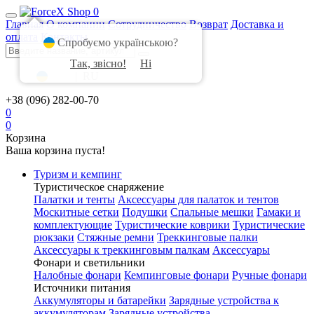
0
Главная
О компании
Сотрудничество
Возврат
Доставка и
оплата
Контакты
Спробуємо українською?
Так, звісно!
Ні
UA
|
RU
+38 (096) 282-00-70
0
0
Корзина
Ваша корзина пуста!
Туризм и кемпинг
Туристическое снаряжение
Палатки и тенты
Аксессуары для палаток и тентов
Москитные сетки
Подушки
Спальные мешки
Гамаки и
комплектующие
Туристические коврики
Туристические
рюкзаки
Стяжные ремни
Треккинговые палки
Аксессуары к треккинговым палкам
Аксессуары
Фонари и светильники
Налобные фонари
Кемпинговые фонари
Ручные фонари
Источники питания
Аккумуляторы и батарейки
Зарядные устройства к
аккумуляторам
Зарядные устройства