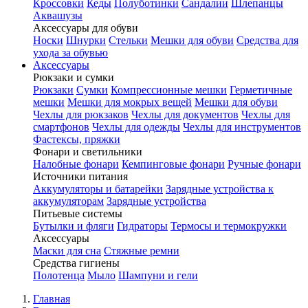
Кроссовки
Кеды
Полуботинки
Сандалии
Шлепанцы
Аквашузы
Аксессуары для обуви
Носки
Шнурки
Стельки
Мешки для обуви
Средства для
ухода за обувью
Аксессуары
Рюкзаки и сумки
Рюкзаки
Сумки
Компрессионные мешки
Герметичные
мешки
Мешки для мокрых вещей
Мешки для обуви
Чехлы для рюкзаков
Чехлы для документов
Чехлы для
смартфонов
Чехлы для одежды
Чехлы для инструментов
Фастексы, пряжки
Фонари и светильники
Налобные фонари
Кемпинговые фонари
Ручные фонари
Источники питания
Аккумуляторы и батарейки
Зарядные устройства к
аккумуляторам
Зарядные устройства
Питьевые системы
Бутылки и фляги
Гидраторы
Термосы и термокружки
Аксессуары
Маски для сна
Стяжные ремни
Средства гигиены
Полотенца
Мыло
Шампуни и гели
Главная