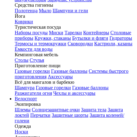
Средства гигиены
Полотенца
Мыло
Шампуни и гели
Йога
Коврики
Туристическая посуда
Наборы посуды
Миски
Тарелки
Контейнеры
Столовые
приборы
Кружки, стаканы
Бутылки и фляги
Гидраторы
Термосы и термокружки
Сковородки
Кастрюли, казаны
Ёмкости для воды
Кемпинговая мебель
Столы
Стулья
Приготовление пищи
Газовые горелки
Газовые баллоны
Системы быстрого
приготовления
Аксессуары
Всё для мангалов и барбекю
Шампура
Газовые горелки
Газовые баллоны
Разжигатели огня
Чехлы и аксессуары
Велоспорт
Экипировка
Шлемы
Солнцезащитные очки
Защита тела
Защита
локтей
Перчатки
Защитные шорты
Защита коленей/
голени
Одежда
Носки