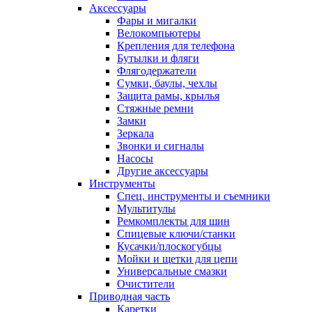
Аксессуары
Фары и мигалки
Велокомпьютеры
Крепления для телефона
Бутылки и фляги
Флягодержатели
Сумки, баулы, чехлы
Защита рамы, крылья
Стяжные ремни
Замки
Зеркала
Звонки и сигналы
Насосы
Другие аксессуары
Инструменты
Спец. инструменты и съемники
Мультитулы
Ремкомплекты для шин
Спицевые ключи/станки
Кусачки/плоскогубцы
Мойки и щетки для цепи
Универсальные смазки
Очистители
Приводная часть
Каретки