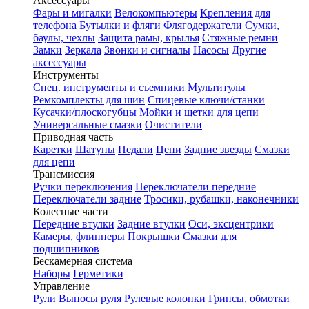
Аксессуары
Фары и мигалки
Велокомпьютеры
Крепления для
телефона
Бутылки и фляги
Флягодержатели
Сумки,
баулы, чехлы
Защита рамы, крылья
Стяжные ремни
Замки
Зеркала
Звонки и сигналы
Насосы
Другие
аксессуары
Инструменты
Спец. инструменты и съемники
Мультитулы
Ремкомплекты для шин
Спицевые ключи/станки
Кусачки/плоскогубцы
Мойки и щетки для цепи
Универсальные смазки
Очистители
Приводная часть
Каретки
Шатуны
Педали
Цепи
Задние звезды
Смазки
для цепи
Трансмиссия
Ручки переключения
Переключатели передние
Переключатели задние
Тросики, рубашки, наконечники
Колесные части
Передние втулки
Задние втулки
Оси, эксцентрики
Камеры, флипперы
Покрышки
Смазки для
подшипников
Бескамерная система
Наборы
Герметики
Управление
Рули
Выносы руля
Рулевые колонки
Грипсы, обмотки