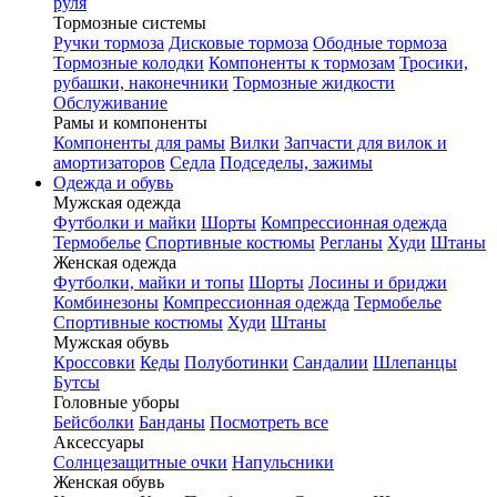
руля
Тормозные системы
Ручки тормоза
Дисковые тормоза
Ободные тормоза
Тормозные колодки
Компоненты к тормозам
Тросики,
рубашки, наконечники
Тормозные жидкости
Обслуживание
Рамы и компоненты
Компоненты для рамы
Вилки
Запчасти для вилок и
амортизаторов
Седла
Подседелы, зажимы
Одежда и обувь
Мужская одежда
Футболки и майки
Шорты
Компрессионная одежда
Термобелье
Спортивные костюмы
Регланы
Худи
Штаны
Женская одежда
Футболки, майки и топы
Шорты
Лосины и бриджи
Комбинезоны
Компрессионная одежда
Термобелье
Спортивные костюмы
Худи
Штаны
Мужская обувь
Кроссовки
Кеды
Полуботинки
Сандалии
Шлепанцы
Бутсы
Головные уборы
Бейсболки
Банданы
Посмотреть все
Аксессуары
Солнцезащитные очки
Напульсники
Женская обувь