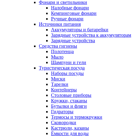
Фонари и светильники
Налобные фонари
Кемпинговые фонари
Ручные фонари
Источники питания
Аккумуляторы и батарейки
Зарядные устройства к аккумуляторам
Зарядные устройства
Средства гигиены
Полотенца
Мыло
Шампуни и гели
Туристическая посуда
Наборы посуды
Миски
Тарелки
Контейнеры
Столовые приборы
Кружки, стаканы
Бутылки и фляги
Гидраторы
Термосы и термокружки
Сковородки
Кастрюли, казаны
Ёмкости для воды