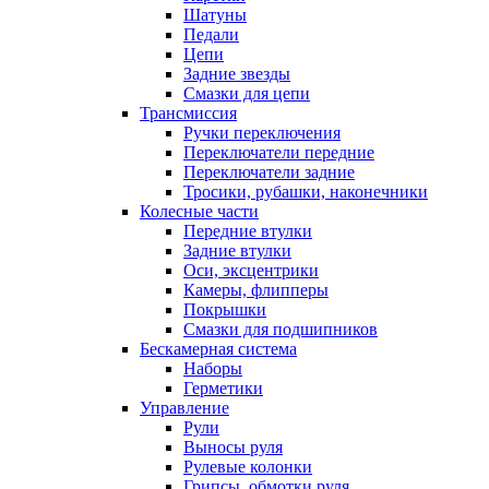
Шатуны
Педали
Цепи
Задние звезды
Смазки для цепи
Трансмиссия
Ручки переключения
Переключатели передние
Переключатели задние
Тросики, рубашки, наконечники
Колесные части
Передние втулки
Задние втулки
Оси, эксцентрики
Камеры, флипперы
Покрышки
Смазки для подшипников
Бескамерная система
Наборы
Герметики
Управление
Рули
Выносы руля
Рулевые колонки
Грипсы, обмотки руля