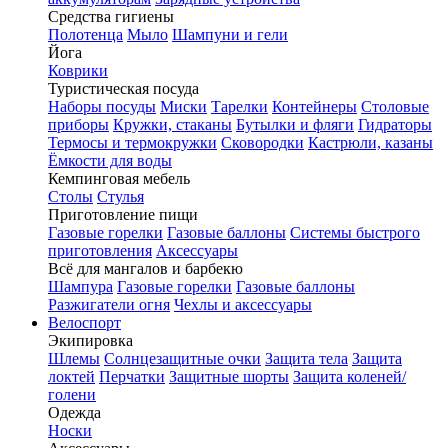
Средства гигиены
Полотенца
Мыло
Шампуни и гели
Йога
Коврики
Туристическая посуда
Наборы посуды
Миски
Тарелки
Контейнеры
Столовые
приборы
Кружки, стаканы
Бутылки и фляги
Гидраторы
Термосы и термокружки
Сковородки
Кастрюли, казаны
Ёмкости для воды
Кемпинговая мебель
Столы
Стулья
Приготовление пищи
Газовые горелки
Газовые баллоны
Системы быстрого
приготовления
Аксессуары
Всё для мангалов и барбекю
Шампура
Газовые горелки
Газовые баллоны
Разжигатели огня
Чехлы и аксессуары
Велоспорт
Экипировка
Шлемы
Солнцезащитные очки
Защита тела
Защита
локтей
Перчатки
Защитные шорты
Защита коленей/
голени
Одежда
Носки