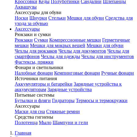
Кроссовки
Кеды
Полуботинки
Сандалии
Шлепанцы
Аквашузы
Аксессуары для обуви
Носки
Шнурки
Стельки
Мешки для обуви
Средства для
ухода за обувью
Аксессуары
Рюкзаки и сумки
Рюкзаки
Сумки
Компрессионные мешки
Герметичные
мешки
Мешки для мокрых вещей
Мешки для обуви
Чехлы для рюкзаков
Чехлы для документов
Чехлы для
смартфонов
Чехлы для одежды
Чехлы для инструментов
Фастексы, пряжки
Фонари и светильники
Налобные фонари
Кемпинговые фонари
Ручные фонари
Источники питания
Аккумуляторы и батарейки
Зарядные устройства к
аккумуляторам
Зарядные устройства
Питьевые системы
Бутылки и фляги
Гидраторы
Термосы и термокружки
Аксессуары
Маски для сна
Стяжные ремни
Средства гигиены
Полотенца
Мыло
Шампуни и гели
Главная