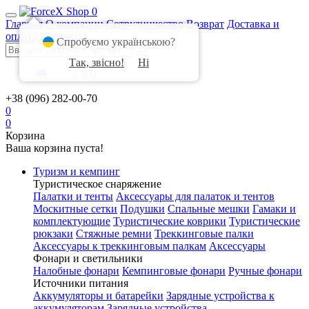
0
Главная
О компании
Сотрудничество
Возврат
Доставка и
оплата
Контакты
Спробуємо українською?
Так, звісно!
Ні
UA
|
RU
+38 (096) 282-00-70
0
0
Корзина
Ваша корзина пуста!
Туризм и кемпинг
Туристическое снаряжение
Палатки и тенты
Аксессуары для палаток и тентов
Москитные сетки
Подушки
Спальные мешки
Гамаки и
комплектующие
Туристические коврики
Туристические
рюкзаки
Стяжные ремни
Треккинговые палки
Аксессуары к треккинговым палкам
Аксессуары
Фонари и светильники
Налобные фонари
Кемпинговые фонари
Ручные фонари
Источники питания
Аккумуляторы и батарейки
Зарядные устройства к
аккумуляторам
Зарядные устройства