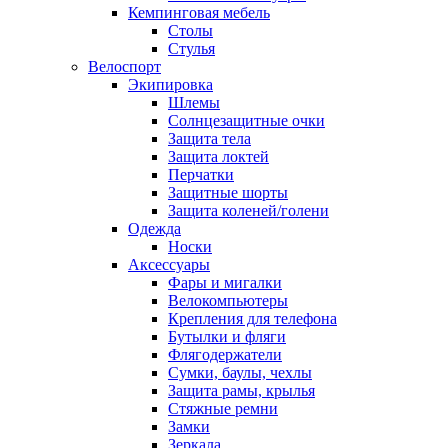
Кемпинговая мебель
Столы
Стулья
Велоспорт
Экипировка
Шлемы
Солнцезащитные очки
Защита тела
Защита локтей
Перчатки
Защитные шорты
Защита коленей/голени
Одежда
Носки
Аксессуары
Фары и мигалки
Велокомпьютеры
Крепления для телефона
Бутылки и фляги
Флягодержатели
Сумки, баулы, чехлы
Защита рамы, крылья
Стяжные ремни
Замки
Зеркала