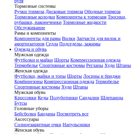
руля
Тормозные системы
Ручки тормоза
Дисковые тормоза
Ободные тормоза
Тормозные колодки
Компоненты к тормозам
Тросики,
рубашки, наконечники
Тормозные жидкости
Обслуживание
Рамы и компоненты
Компоненты для рамы
Вилки
Запчасти для вилок и
амортизаторов
Седла
Подседелы, зажимы
Одежда и обувь
Мужская одежда
Футболки и майки
Шорты
Компрессионная одежда
Термобелье
Спортивные костюмы
Регланы
Худи
Штаны
Женская одежда
Футболки, майки и топы
Шорты
Лосины и бриджи
Комбинезоны
Компрессионная одежда
Термобелье
Спортивные костюмы
Худи
Штаны
Мужская обувь
Кроссовки
Кеды
Полуботинки
Сандалии
Шлепанцы
Бутсы
Головные уборы
Бейсболки
Банданы
Посмотреть все
Аксессуары
Солнцезащитные очки
Напульсники
Женская обувь