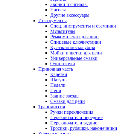
Звонки и сигналы
Насосы
Другие аксессуары
Инструменты
Спец. инструменты и съемники
Мультитулы
Ремкомплекты для шин
Спицевые ключи/станки
Кусачки/плоскогубцы
Мойки и щетки для цепи
Универсальные смазки
Очистители
Приводная часть
Каретки
Шатуны
Педали
Цепи
Задние звезды
Смазки для цепи
Трансмиссия
Ручки переключения
Переключатели передние
Переключатели задние
Тросики, рубашки, наконечники
Колесные части