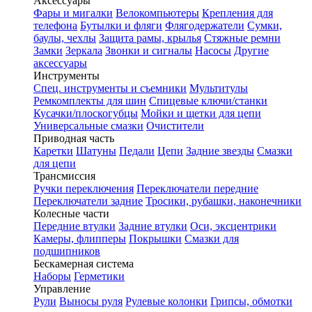
Аксессуары
Фары и мигалки
Велокомпьютеры
Крепления для
телефона
Бутылки и фляги
Флягодержатели
Сумки,
баулы, чехлы
Защита рамы, крылья
Стяжные ремни
Замки
Зеркала
Звонки и сигналы
Насосы
Другие
аксессуары
Инструменты
Спец. инструменты и съемники
Мультитулы
Ремкомплекты для шин
Спицевые ключи/станки
Кусачки/плоскогубцы
Мойки и щетки для цепи
Универсальные смазки
Очистители
Приводная часть
Каретки
Шатуны
Педали
Цепи
Задние звезды
Смазки
для цепи
Трансмиссия
Ручки переключения
Переключатели передние
Переключатели задние
Тросики, рубашки, наконечники
Колесные части
Передние втулки
Задние втулки
Оси, эксцентрики
Камеры, флипперы
Покрышки
Смазки для
подшипников
Бескамерная система
Наборы
Герметики
Управление
Рули
Выносы руля
Рулевые колонки
Грипсы, обмотки