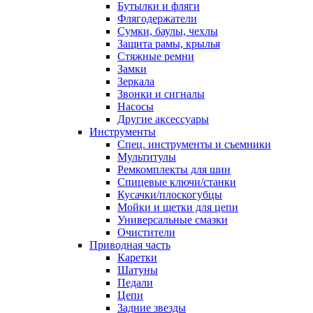
Бутылки и фляги
Флягодержатели
Сумки, баулы, чехлы
Защита рамы, крылья
Стяжные ремни
Замки
Зеркала
Звонки и сигналы
Насосы
Другие аксессуары
Инструменты
Спец. инструменты и съемники
Мультитулы
Ремкомплекты для шин
Спицевые ключи/станки
Кусачки/плоскогубцы
Мойки и щетки для цепи
Универсальные смазки
Очистители
Приводная часть
Каретки
Шатуны
Педали
Цепи
Задние звезды