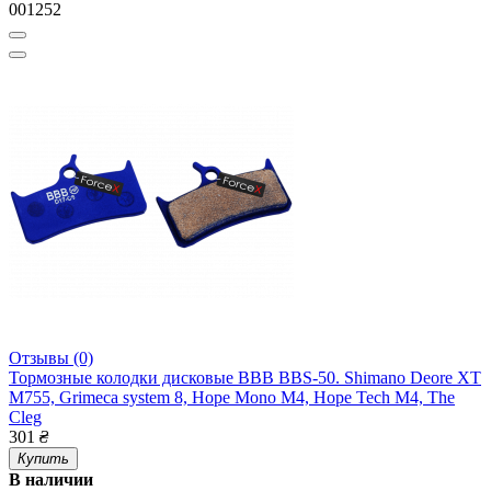
001252
Отзывы (0)
Тормозные колодки дисковые BBB BBS-50. Shimano Deore XT
M755, Grimeca system 8, Hope Mono M4, Hope Tech M4, The
Cleg
301
₴
Купить
В наличии