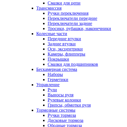
Смазки для цепи
Трансмиссия
Ручки переключения
Переключатели передние
Переключатели задние
Тросики, рубашки, наконечники
Колесные части
Передние втулки
Задние втулки
Оси, эксцентрики
Камеры, флипперы
Покрышки
Смазки для подшипников
Бескамерная система
Наборы
Герметики
Управление
Рули
Выносы руля
Рулевые колонки
Грипсы, обмотки руля
Тормозные системы
Ручки тормоза
Дисковые тормоза
Ободные тормоза