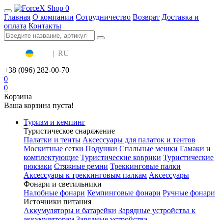
0
Главная
О компании
Сотрудничество
Возврат
Доставка и
оплата
Контакты
UA
|
RU
+38 (096) 282-00-70
0
0
Корзина
Ваша корзина пуста!
Туризм и кемпинг
Туристическое снаряжение
Палатки и тенты
Аксессуары для палаток и тентов
Москитные сетки
Подушки
Спальные мешки
Гамаки и
комплектующие
Туристические коврики
Туристические
рюкзаки
Стяжные ремни
Треккинговые палки
Аксессуары к треккинговым палкам
Аксессуары
Фонари и светильники
Налобные фонари
Кемпинговые фонари
Ручные фонари
Источники питания
Аккумуляторы и батарейки
Зарядные устройства к
аккумуляторам
Зарядные устройства