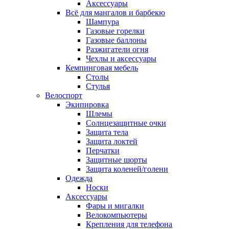
Аксессуары
Всё для мангалов и барбекю
Шампура
Газовые горелки
Газовые баллоны
Разжигатели огня
Чехлы и аксессуары
Кемпинговая мебель
Столы
Стулья
Велоспорт
Экипировка
Шлемы
Солнцезащитные очки
Защита тела
Защита локтей
Перчатки
Защитные шорты
Защита коленей/голени
Одежда
Носки
Аксессуары
Фары и мигалки
Велокомпьютеры
Крепления для телефона