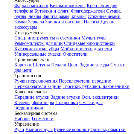
Аксессуары
Фары и мигалки
Велокомпьютеры
Крепления для
телефона
Бутылки и фляги
Флягодержатели
Сумки,
баулы, чехлы
Защита рамы, крылья
Стяжные ремни
Замки
Зеркала
Звонки и сигналы
Насосы
Другие
аксессуары
Инструменты
Спец. инструменты и съемники
Мультитулы
Ремкомплекты для шин
Спицевые ключи/станки
Кусачки/плоскогубцы
Мойки и щетки для цепи
Универсальные смазки
Очистители
Приводная часть
Каретки
Шатуны
Педали
Цепи
Задние звезды
Смазки
для цепи
Трансмиссия
Ручки переключения
Переключатели передние
Переключатели задние
Тросики, рубашки, наконечники
Колесные части
Передние втулки
Задние втулки
Оси, эксцентрики
Камеры, флипперы
Покрышки
Смазки для
подшипников
Бескамерная система
Наборы
Герметики
Управление
Рули
Выносы руля
Рулевые колонки
Грипсы, обмотки