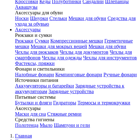
Кроссовки
Кеды
Полуботинки
Сандалии
Шлепанцы
Аквашузы
Аксессуары для обуви
Носки
Шнурки
Стельки
Мешки для обуви
Средства для
ухода за обувью
Аксессуары
Рюкзаки и сумки
Рюкзаки
Сумки
Компрессионные мешки
Герметичные
мешки
Мешки для мокрых вещей
Мешки для обуви
Чехлы для рюкзаков
Чехлы для документов
Чехлы для
смартфонов
Чехлы для одежды
Чехлы для инструментов
Фастексы, пряжки
Фонари и светильники
Налобные фонари
Кемпинговые фонари
Ручные фонари
Источники питания
Аккумуляторы и батарейки
Зарядные устройства к
аккумуляторам
Зарядные устройства
Питьевые системы
Бутылки и фляги
Гидраторы
Термосы и термокружки
Аксессуары
Маски для сна
Стяжные ремни
Средства гигиены
Полотенца
Мыло
Шампуни и гели
Главная