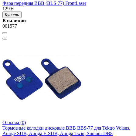
Фара передняя BBB (BLS-77) FrontLaser
129
₴
Купить
В наличии
001577
Отзывы (0)
Тормозные колодки дисковые BBB BBS-77 для Tektro Volans,
Aurige SUB, Auriga E-SUB, Auriga Twin, Suntour DB8