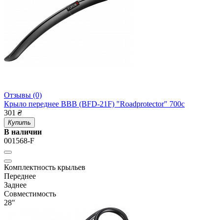
Отзывы (0)
Крыло переднее BBB (BFD-21F) "Roadprotector" 700с
301
₴
Купить
В наличии
001568-F
Комплектность крыльев
Переднее
Заднее
Совместимость
28"