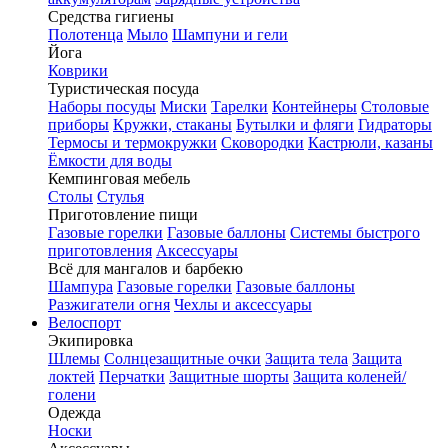
Средства гигиены
Полотенца
Мыло
Шампуни и гели
Йога
Коврики
Туристическая посуда
Наборы посуды
Миски
Тарелки
Контейнеры
Столовые
приборы
Кружки, стаканы
Бутылки и фляги
Гидраторы
Термосы и термокружки
Сковородки
Кастрюли, казаны
Ёмкости для воды
Кемпинговая мебель
Столы
Стулья
Приготовление пищи
Газовые горелки
Газовые баллоны
Системы быстрого
приготовления
Аксессуары
Всё для мангалов и барбекю
Шампура
Газовые горелки
Газовые баллоны
Разжигатели огня
Чехлы и аксессуары
Велоспорт
Экипировка
Шлемы
Солнцезащитные очки
Защита тела
Защита
локтей
Перчатки
Защитные шорты
Защита коленей/
голени
Одежда
Носки