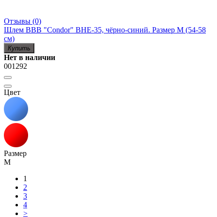
Отзывы (0)
Шлем BBB "Condor" BHE-35, чёрно-синий. Размер M (54-58
см)
Купить
Нет в наличии
001292
Цвет
Размер
M
1
2
3
4
>