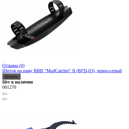
Отзывы (0)
Щиток на раму BBB "MudCatcher" II (BFD-03), черно-серый
Купить
Нет в наличии
001270