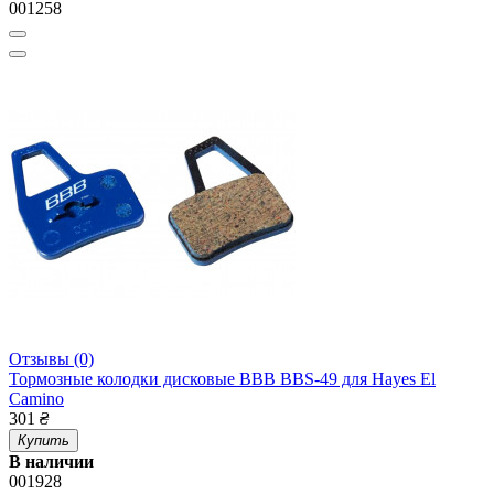
001258
Отзывы (0)
Тормозные колодки дисковые BBB BBS-49 для Hayes El
Camino
301
₴
Купить
В наличии
001928