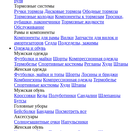
руля
Тормозные системы
Ручки тормоза
Дисковые тормоза
Ободные тормоза
Тормозные колодки
Компоненты к тормозам
Тросики,
рубашки, наконечники
Тормозные жидкости
Обслуживание
Рамы и компоненты
Компоненты для рамы
Вилки
Запчасти для вилок и
амортизаторов
Седла
Подседелы, зажимы
Одежда и обувь
Мужская одежда
Футболки и майки
Шорты
Компрессионная одежда
Термобелье
Спортивные костюмы
Регланы
Худи
Штаны
Женская одежда
Футболки, майки и топы
Шорты
Лосины и бриджи
Комбинезоны
Компрессионная одежда
Термобелье
Спортивные костюмы
Худи
Штаны
Мужская обувь
Кроссовки
Кеды
Полуботинки
Сандалии
Шлепанцы
Бутсы
Головные уборы
Бейсболки
Банданы
Посмотреть все
Аксессуары
Солнцезащитные очки
Напульсники
Женская обувь