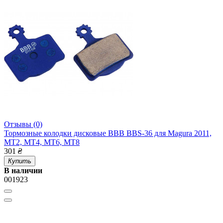
Отзывы (0)
Тормозные колодки дисковые BBB BBS-36 для Magura 2011,
MT2, MT4, MT6, MT8
301
₴
Купить
В наличии
001923