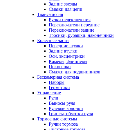
Задние звезды
Смазки для цепи
Трансмиссия
Ручки переключения
Переключатели передние
Переключатели задние
Тросики, рубашки, наконечники
Колесные части
Передние втулки
Задние втулки
Оси, эксцентрики
Камеры, флипперы
Покрышки
Смазки для подшипников
Бескамерная система
Наборы
Герметики
Управление
Рули
Выносы руля
Рулевые колонки
Грипсы, обмотки руля
Тормозные системы
Ручки тормоза
Дисковые тормоза