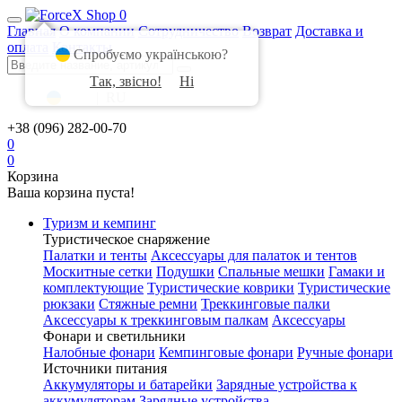
0
Главная
О компании
Сотрудничество
Возврат
Доставка и
оплата
Контакты
Спробуємо українською?
Так, звісно!
Ні
UA
|
RU
+38 (096) 282-00-70
0
0
Корзина
Ваша корзина пуста!
Туризм и кемпинг
Туристическое снаряжение
Палатки и тенты
Аксессуары для палаток и тентов
Москитные сетки
Подушки
Спальные мешки
Гамаки и
комплектующие
Туристические коврики
Туристические
рюкзаки
Стяжные ремни
Треккинговые палки
Аксессуары к треккинговым палкам
Аксессуары
Фонари и светильники
Налобные фонари
Кемпинговые фонари
Ручные фонари
Источники питания
Аккумуляторы и батарейки
Зарядные устройства к
аккумуляторам
Зарядные устройства