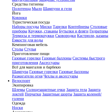
Средства гигиены
Полотенца
Мыло
Шампуни и гели
Йога
Коврики
Туристическая посуда
Наборы посуды
Миски
Тарелки
Контейнеры
Столовые
приборы
Кружки, стаканы
Бутылки и фляги
Гидраторы
Термосы и термокружки
Сковородки
Кастрюли, казаны
Ёмкости для воды
Кемпинговая мебель
Столы
Стулья
Приготовление пищи
Газовые горелки
Газовые баллоны
Системы быстрого
приготовления
Аксессуары
Всё для мангалов и барбекю
Шампура
Газовые горелки
Газовые баллоны
Разжигатели огня
Чехлы и аксессуары
Велоспорт
Экипировка
Шлемы
Солнцезащитные очки
Защита тела
Защита
локтей
Перчатки
Защитные шорты
Защита коленей/
голени
Одежда
Носки