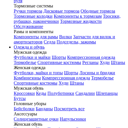
руля
Тормозные системы
Ручки тормоза
Дисковые тормоза
Ободные тормоза
Тормозные колодки
Компоненты к тормозам
Тросики,
рубашки, наконечники
Тормозные жидкости
Обслуживание
Рамы и компоненты
Компоненты для рамы
Вилки
Запчасти для вилок и
амортизаторов
Седла
Подседелы, зажимы
Одежда и обувь
Мужская одежда
Футболки и майки
Шорты
Компрессионная одежда
Термобелье
Спортивные костюмы
Регланы
Худи
Штаны
Женская одежда
Футболки, майки и топы
Шорты
Лосины и бриджи
Комбинезоны
Компрессионная одежда
Термобелье
Спортивные костюмы
Худи
Штаны
Мужская обувь
Кроссовки
Кеды
Полуботинки
Сандалии
Шлепанцы
Бутсы
Головные уборы
Бейсболки
Банданы
Посмотреть все
Аксессуары
Солнцезащитные очки
Напульсники
Женская обувь