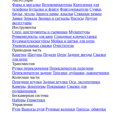
Аксессуары
Фары и мигалки
Велокомпьютеры
Крепления для
телефона
Бутылки и фляги
Флягодержатели
Сумки,
баулы, чехлы
Защита рамы, крылья
Стяжные ремни
Замки
Зеркала
Звонки и сигналы
Насосы
Другие
аксессуары
Инструменты
Спец. инструменты и съемники
Мультитулы
Ремкомплекты для шин
Спицевые ключи/станки
Кусачки/плоскогубцы
Мойки и щетки для цепи
Универсальные смазки
Очистители
Приводная часть
Каретки
Шатуны
Педали
Цепи
Задние звезды
Смазки
для цепи
Трансмиссия
Ручки переключения
Переключатели передние
Переключатели задние
Тросики, рубашки, наконечники
Колесные части
Передние втулки
Задние втулки
Оси, эксцентрики
Камеры, флипперы
Покрышки
Смазки для
подшипников
Бескамерная система
Наборы
Герметики
Управление
Рули
Выносы руля
Рулевые колонки
Грипсы, обмотки