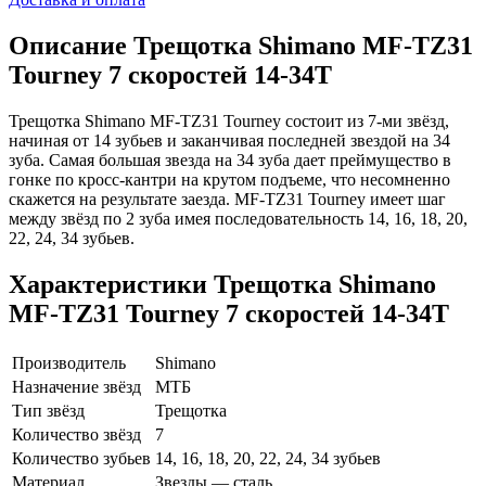
Описание
Трещотка Shimano MF-TZ31
Tourney 7 скоростей 14-34Т
Трещотка Shimano MF-TZ31 Tourney состоит из 7-ми звёзд,
начиная от 14 зубьев и заканчивая последней звездой на 34
зуба. Самая большая звезда на 34 зуба дает преймущество в
гонке по кросс-кантри на крутом подъеме, что несомненно
скажется на результате заезда. MF-TZ31 Tourney имеет шаг
между звёзд по 2 зуба имея последовательность 14, 16, 18, 20,
22, 24, 34 зубьев.
Характеристики
Трещотка Shimano
MF-TZ31 Tourney 7 скоростей 14-34Т
Производитель
Shimano
Назначение звёзд
МТБ
Тип звёзд
Трещотка
Количество звёзд
7
Количество зубьев
14, 16, 18, 20, 22, 24, 34 зубьев
Материал
Звезды — сталь