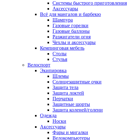
Системы быстрого приготовления
Аксессуары
Всё для мангалов и барбекю
Шампура
Газовые горелки
Газовые баллоны
Разжигатели огня
Чехлы и аксессуары
Кемпинговая мебель
Столы
Стулья
Велоспорт
Экипировка
Шлемы
Солнцезащитные очки
Защита тела
Защита локтей
Перчатки
Защитные шорты
Защита коленей/голени
Одежда
Носки
Аксессуары
Фары и мигалки
Велокомпьютеры