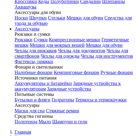
Кроссовки
Кеды
Полуботинки
Сандалии
Шлепанцы
Аквашузы
Аксессуары для обуви
Носки
Шнурки
Стельки
Мешки для обуви
Средства для
ухода за обувью
Аксессуары
Рюкзаки и сумки
Рюкзаки
Сумки
Компрессионные мешки
Герметичные
мешки
Мешки для мокрых вещей
Мешки для обуви
Чехлы для рюкзаков
Чехлы для документов
Чехлы для
смартфонов
Чехлы для одежды
Чехлы для инструментов
Фастексы, пряжки
Фонари и светильники
Налобные фонари
Кемпинговые фонари
Ручные фонари
Источники питания
Аккумуляторы и батарейки
Зарядные устройства к
аккумуляторам
Зарядные устройства
Питьевые системы
Бутылки и фляги
Гидраторы
Термосы и термокружки
Аксессуары
Маски для сна
Стяжные ремни
Средства гигиены
Полотенца
Мыло
Шампуни и гели
Главная