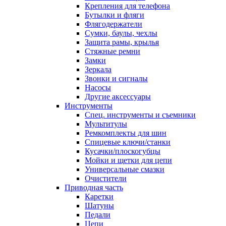
Крепления для телефона
Бутылки и фляги
Флягодержатели
Сумки, баулы, чехлы
Защита рамы, крылья
Стяжные ремни
Замки
Зеркала
Звонки и сигналы
Насосы
Другие аксессуары
Инструменты
Спец. инструменты и съемники
Мультитулы
Ремкомплекты для шин
Спицевые ключи/станки
Кусачки/плоскогубцы
Мойки и щетки для цепи
Универсальные смазки
Очистители
Приводная часть
Каретки
Шатуны
Педали
Цепи