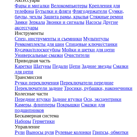
Аксессуары
Фары и мигалки
Велокомпьютеры
Крепления для
телефона
Бутылки и фляги
Флягодержатели
Сумки,
баулы, чехлы
Защита рамы, крылья
Стяжные ремни
Замки
Зеркала
Звонки и сигналы
Насосы
Другие
аксессуары
Инструменты
Спец. инструменты и съемники
Мультитулы
Ремкомплекты для шин
Спицевые ключи/станки
Кусачки/плоскогубцы
Мойки и щетки для цепи
Универсальные смазки
Очистители
Приводная часть
Каретки
Шатуны
Педали
Цепи
Задние звезды
Смазки
для цепи
Трансмиссия
Ручки переключения
Переключатели передние
Переключатели задние
Тросики, рубашки, наконечники
Колесные части
Передние втулки
Задние втулки
Оси, эксцентрики
Камеры, флипперы
Покрышки
Смазки для
подшипников
Бескамерная система
Наборы
Герметики
Управление
Рули
Выносы руля
Рулевые колонки
Грипсы, обмотки