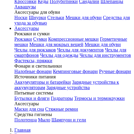
Кроссовки
Кеды
Полуботинки
Сандалии
Шлепанцы
Аквашузы
Аксессуары для обуви
Носки
Шнурки
Стельки
Мешки для обуви
Средства для
ухода за обувью
Аксессуары
Рюкзаки и сумки
Рюкзаки
Сумки
Компрессионные мешки
Герметичные
мешки
Мешки для мокрых вещей
Мешки для обуви
Чехлы для рюкзаков
Чехлы для документов
Чехлы для
смартфонов
Чехлы для одежды
Чехлы для инструментов
Фастексы, пряжки
Фонари и светильники
Налобные фонари
Кемпинговые фонари
Ручные фонари
Источники питания
Аккумуляторы и батарейки
Зарядные устройства к
аккумуляторам
Зарядные устройства
Питьевые системы
Бутылки и фляги
Гидраторы
Термосы и термокружки
Аксессуары
Маски для сна
Стяжные ремни
Средства гигиены
Полотенца
Мыло
Шампуни и гели
Главная