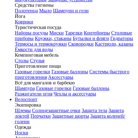
Средства гигиены
Полотенца
Мыло
Шампуни и гели
Йога
Коврики
Туристическая посуда
Наборы посуды
Миски
Тарелки
Контейнеры
Столовые
приборы
Кружки, стаканы
Бутылки и фляги
Гидраторы
Термосы и термокружки
Сковородки
Кастрюли, казаны
Ёмкости для воды
Кемпинговая мебель
Столы
Стулья
Приготовление пищи
Газовые горелки
Газовые баллоны
Системы быстрого
приготовления
Аксессуары
Всё для мангалов и барбекю
Шампура
Газовые горелки
Газовые баллоны
Разжигатели огня
Чехлы и аксессуары
Велоспорт
Экипировка
Шлемы
Солнцезащитные очки
Защита тела
Защита
локтей
Перчатки
Защитные шорты
Защита коленей/
голени
Одежда
Носки