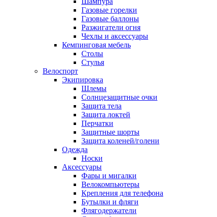
Шампура
Газовые горелки
Газовые баллоны
Разжигатели огня
Чехлы и аксессуары
Кемпинговая мебель
Столы
Стулья
Велоспорт
Экипировка
Шлемы
Солнцезащитные очки
Защита тела
Защита локтей
Перчатки
Защитные шорты
Защита коленей/голени
Одежда
Носки
Аксессуары
Фары и мигалки
Велокомпьютеры
Крепления для телефона
Бутылки и фляги
Флягодержатели