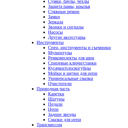
Сумки, баулы, чехлы
Защита рамы, крылья
Стяжные ремни
Замки
Зеркала
Звонки и сигналы
Насосы
Другие аксессуары
Инструменты
Спец. инструменты и съемники
Мультитулы
Ремкомплекты для шин
Спицевые ключи/станки
Кусачки/плоскогубцы
Мойки и щетки для цепи
Универсальные смазки
Очистители
Приводная часть
Каретки
Шатуны
Педали
Цепи
Задние звезды
Смазки для цепи
Трансмиссия