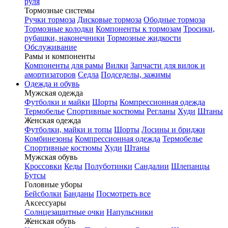
руля
Тормозные системы
Ручки тормоза
Дисковые тормоза
Ободные тормоза
Тормозные колодки
Компоненты к тормозам
Тросики,
рубашки, наконечники
Тормозные жидкости
Обслуживание
Рамы и компоненты
Компоненты для рамы
Вилки
Запчасти для вилок и
амортизаторов
Седла
Подседелы, зажимы
Одежда и обувь
Мужская одежда
Футболки и майки
Шорты
Компрессионная одежда
Термобелье
Спортивные костюмы
Регланы
Худи
Штаны
Женская одежда
Футболки, майки и топы
Шорты
Лосины и бриджи
Комбинезоны
Компрессионная одежда
Термобелье
Спортивные костюмы
Худи
Штаны
Мужская обувь
Кроссовки
Кеды
Полуботинки
Сандалии
Шлепанцы
Бутсы
Головные уборы
Бейсболки
Банданы
Посмотреть все
Аксессуары
Солнцезащитные очки
Напульсники
Женская обувь