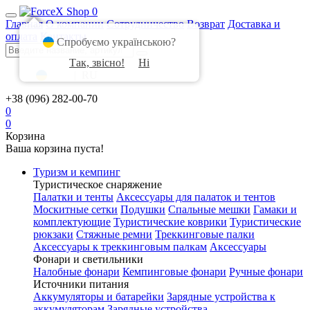
0
Главная
О компании
Сотрудничество
Возврат
Доставка и
оплата
Контакты
Спробуємо українською?
Так, звісно!
Ні
UA
|
RU
+38 (096) 282-00-70
0
0
Корзина
Ваша корзина пуста!
Туризм и кемпинг
Туристическое снаряжение
Палатки и тенты
Аксессуары для палаток и тентов
Москитные сетки
Подушки
Спальные мешки
Гамаки и
комплектующие
Туристические коврики
Туристические
рюкзаки
Стяжные ремни
Треккинговые палки
Аксессуары к треккинговым палкам
Аксессуары
Фонари и светильники
Налобные фонари
Кемпинговые фонари
Ручные фонари
Источники питания
Аккумуляторы и батарейки
Зарядные устройства к
аккумуляторам
Зарядные устройства