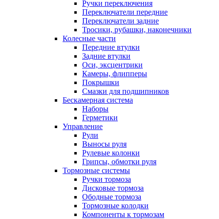
Ручки переключения
Переключатели передние
Переключатели задние
Тросики, рубашки, наконечники
Колесные части
Передние втулки
Задние втулки
Оси, эксцентрики
Камеры, флипперы
Покрышки
Смазки для подшипников
Бескамерная система
Наборы
Герметики
Управление
Рули
Выносы руля
Рулевые колонки
Грипсы, обмотки руля
Тормозные системы
Ручки тормоза
Дисковые тормоза
Ободные тормоза
Тормозные колодки
Компоненты к тормозам