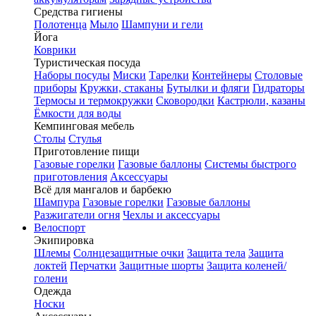
Средства гигиены
Полотенца
Мыло
Шампуни и гели
Йога
Коврики
Туристическая посуда
Наборы посуды
Миски
Тарелки
Контейнеры
Столовые
приборы
Кружки, стаканы
Бутылки и фляги
Гидраторы
Термосы и термокружки
Сковородки
Кастрюли, казаны
Ёмкости для воды
Кемпинговая мебель
Столы
Стулья
Приготовление пищи
Газовые горелки
Газовые баллоны
Системы быстрого
приготовления
Аксессуары
Всё для мангалов и барбекю
Шампура
Газовые горелки
Газовые баллоны
Разжигатели огня
Чехлы и аксессуары
Велоспорт
Экипировка
Шлемы
Солнцезащитные очки
Защита тела
Защита
локтей
Перчатки
Защитные шорты
Защита коленей/
голени
Одежда
Носки