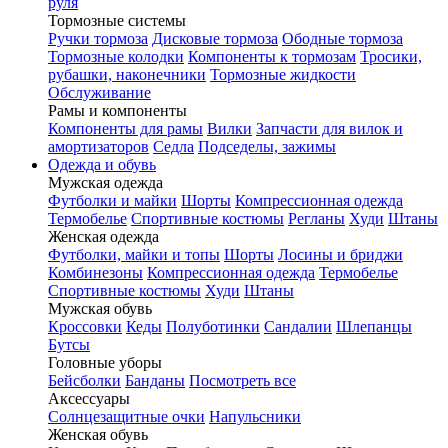
руля
Тормозные системы
Ручки тормоза
Дисковые тормоза
Ободные тормоза
Тормозные колодки
Компоненты к тормозам
Тросики,
рубашки, наконечники
Тормозные жидкости
Обслуживание
Рамы и компоненты
Компоненты для рамы
Вилки
Запчасти для вилок и
амортизаторов
Седла
Подседелы, зажимы
Одежда и обувь
Мужская одежда
Футболки и майки
Шорты
Компрессионная одежда
Термобелье
Спортивные костюмы
Регланы
Худи
Штаны
Женская одежда
Футболки, майки и топы
Шорты
Лосины и бриджи
Комбинезоны
Компрессионная одежда
Термобелье
Спортивные костюмы
Худи
Штаны
Мужская обувь
Кроссовки
Кеды
Полуботинки
Сандалии
Шлепанцы
Бутсы
Головные уборы
Бейсболки
Банданы
Посмотреть все
Аксессуары
Солнцезащитные очки
Напульсники
Женская обувь