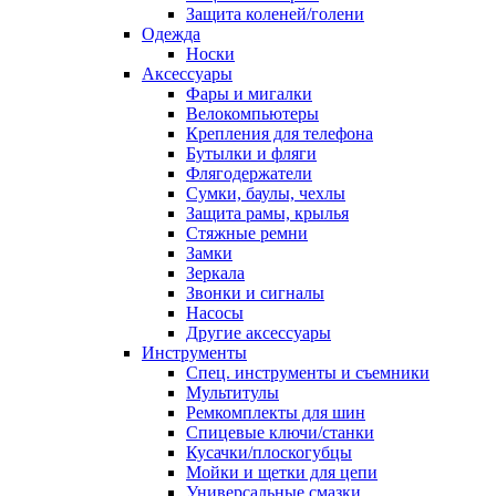
Защита коленей/голени
Одежда
Носки
Аксессуары
Фары и мигалки
Велокомпьютеры
Крепления для телефона
Бутылки и фляги
Флягодержатели
Сумки, баулы, чехлы
Защита рамы, крылья
Стяжные ремни
Замки
Зеркала
Звонки и сигналы
Насосы
Другие аксессуары
Инструменты
Спец. инструменты и съемники
Мультитулы
Ремкомплекты для шин
Спицевые ключи/станки
Кусачки/плоскогубцы
Мойки и щетки для цепи
Универсальные смазки