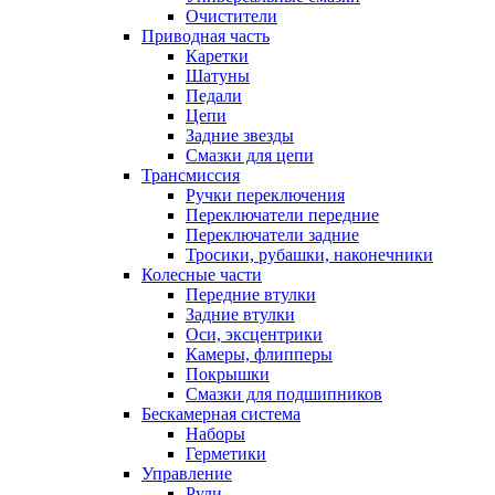
Очистители
Приводная часть
Каретки
Шатуны
Педали
Цепи
Задние звезды
Смазки для цепи
Трансмиссия
Ручки переключения
Переключатели передние
Переключатели задние
Тросики, рубашки, наконечники
Колесные части
Передние втулки
Задние втулки
Оси, эксцентрики
Камеры, флипперы
Покрышки
Смазки для подшипников
Бескамерная система
Наборы
Герметики
Управление
Рули