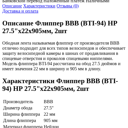
Банковский перевод
Наложенный платеж
Наличными
Описание
Характеристики
Отзывы (0)
Доставка и оплата
Описание
Флиппер BBB (BTI-94) HP
27.5"x22x905мм, 2шт
Ободная лента называемая флиппер от производителя BBB
отлично подходит для всех типов велосипедов и обеспечивает
защиту велосипедной камеры в шинах от продавливания в
спицевые отверстия и проколов спицевыми ниппелями.
Модель флиппера BTI-94 рассчитана на обод 27.5 дюймов и
имеет значения 22 мм в ширину и 905 мм в длину.
Характеристики
Флиппер BBB (BTI-
94) HP 27.5"x22x905мм, 2шт
Производитель
BBB
Диаметр обода
27.5"
Ширина флиппера
22 мм
Длина флиппера
905 мм
Материал флиппера
Нейлон