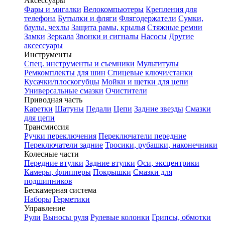
Аксессуары
Фары и мигалки
Велокомпьютеры
Крепления для
телефона
Бутылки и фляги
Флягодержатели
Сумки,
баулы, чехлы
Защита рамы, крылья
Стяжные ремни
Замки
Зеркала
Звонки и сигналы
Насосы
Другие
аксессуары
Инструменты
Спец. инструменты и съемники
Мультитулы
Ремкомплекты для шин
Спицевые ключи/станки
Кусачки/плоскогубцы
Мойки и щетки для цепи
Универсальные смазки
Очистители
Приводная часть
Каретки
Шатуны
Педали
Цепи
Задние звезды
Смазки
для цепи
Трансмиссия
Ручки переключения
Переключатели передние
Переключатели задние
Тросики, рубашки, наконечники
Колесные части
Передние втулки
Задние втулки
Оси, эксцентрики
Камеры, флипперы
Покрышки
Смазки для
подшипников
Бескамерная система
Наборы
Герметики
Управление
Рули
Выносы руля
Рулевые колонки
Грипсы, обмотки