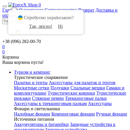
0
Главная
О компании
Сотрудничество
Возврат
Доставка и
оплата
Контакты
Спробуємо українською?
Так, звісно!
Ні
UA
|
RU
+38 (096) 282-00-70
0
0
Корзина
Ваша корзина пуста!
Туризм и кемпинг
Туристическое снаряжение
Палатки и тенты
Аксессуары для палаток и тентов
Москитные сетки
Подушки
Спальные мешки
Гамаки и
комплектующие
Туристические коврики
Туристические
рюкзаки
Стяжные ремни
Треккинговые палки
Аксессуары к треккинговым палкам
Аксессуары
Фонари и светильники
Налобные фонари
Кемпинговые фонари
Ручные фонари
Источники питания
Аккумуляторы и батарейки
Зарядные устройства к
аккумуляторам
Зарядные устройства