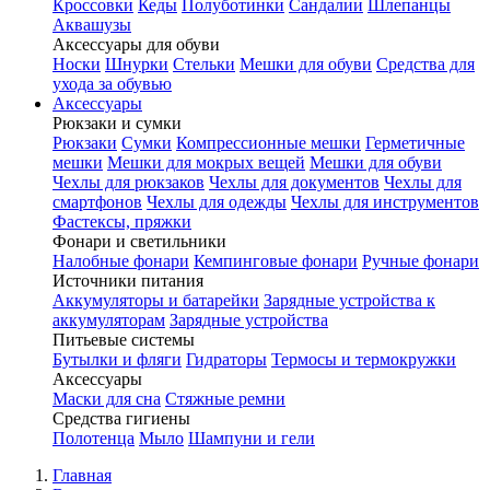
Кроссовки
Кеды
Полуботинки
Сандалии
Шлепанцы
Аквашузы
Аксессуары для обуви
Носки
Шнурки
Стельки
Мешки для обуви
Средства для
ухода за обувью
Аксессуары
Рюкзаки и сумки
Рюкзаки
Сумки
Компрессионные мешки
Герметичные
мешки
Мешки для мокрых вещей
Мешки для обуви
Чехлы для рюкзаков
Чехлы для документов
Чехлы для
смартфонов
Чехлы для одежды
Чехлы для инструментов
Фастексы, пряжки
Фонари и светильники
Налобные фонари
Кемпинговые фонари
Ручные фонари
Источники питания
Аккумуляторы и батарейки
Зарядные устройства к
аккумуляторам
Зарядные устройства
Питьевые системы
Бутылки и фляги
Гидраторы
Термосы и термокружки
Аксессуары
Маски для сна
Стяжные ремни
Средства гигиены
Полотенца
Мыло
Шампуни и гели
Главная