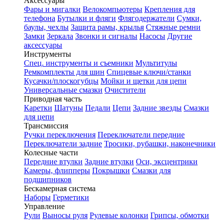
Аксессуары
Фары и мигалки
Велокомпьютеры
Крепления для
телефона
Бутылки и фляги
Флягодержатели
Сумки,
баулы, чехлы
Защита рамы, крылья
Стяжные ремни
Замки
Зеркала
Звонки и сигналы
Насосы
Другие
аксессуары
Инструменты
Спец. инструменты и съемники
Мультитулы
Ремкомплекты для шин
Спицевые ключи/станки
Кусачки/плоскогубцы
Мойки и щетки для цепи
Универсальные смазки
Очистители
Приводная часть
Каретки
Шатуны
Педали
Цепи
Задние звезды
Смазки
для цепи
Трансмиссия
Ручки переключения
Переключатели передние
Переключатели задние
Тросики, рубашки, наконечники
Колесные части
Передние втулки
Задние втулки
Оси, эксцентрики
Камеры, флипперы
Покрышки
Смазки для
подшипников
Бескамерная система
Наборы
Герметики
Управление
Рули
Выносы руля
Рулевые колонки
Грипсы, обмотки