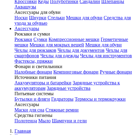
Кроссовки
Кеды
Полуботинки
Сандалии
Шлепанцы
Аквашузы
Аксессуары для обуви
Носки
Шнурки
Стельки
Мешки для обуви
Средства для
ухода за обувью
Аксессуары
Рюкзаки и сумки
Рюкзаки
Сумки
Компрессионные мешки
Герметичные
мешки
Мешки для мокрых вещей
Мешки для обуви
Чехлы для рюкзаков
Чехлы для документов
Чехлы для
смартфонов
Чехлы для одежды
Чехлы для инструментов
Фастексы, пряжки
Фонари и светильники
Налобные фонари
Кемпинговые фонари
Ручные фонари
Источники питания
Аккумуляторы и батарейки
Зарядные устройства к
аккумуляторам
Зарядные устройства
Питьевые системы
Бутылки и фляги
Гидраторы
Термосы и термокружки
Аксессуары
Маски для сна
Стяжные ремни
Средства гигиены
Полотенца
Мыло
Шампуни и гели
Главная