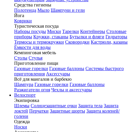
Средства гигиены
Полотенца
Мыло
Шампуни и гели
Йога
Коврики
Туристическая посуда
Наборы посуды
Миски
Тарелки
Контейнеры
Столовые
приборы
Кружки, стаканы
Бутылки и фляги
Гидраторы
Термосы и термокружки
Сковородки
Кастрюли, казаны
Ёмкости для воды
Кемпинговая мебель
Столы
Стулья
Приготовление пищи
Газовые горелки
Газовые баллоны
Системы быстрого
приготовления
Аксессуары
Всё для мангалов и барбекю
Шампура
Газовые горелки
Газовые баллоны
Разжигатели огня
Чехлы и аксессуары
Велоспорт
Экипировка
Шлемы
Солнцезащитные очки
Защита тела
Защита
локтей
Перчатки
Защитные шорты
Защита коленей/
голени
Одежда
Носки