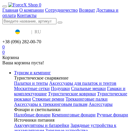
0
Главная
О компании
Сотрудничество
Возврат
Доставка и
оплата
Контакты
UA
|
RU
+38 (096) 282-00-70
0
0
Корзина
Ваша корзина пуста!
Туризм и кемпинг
Туристическое снаряжение
Палатки и тенты
Аксессуары для палаток и тентов
Москитные сетки
Подушки
Спальные мешки
Гамаки и
комплектующие
Туристические коврики
Туристические
рюкзаки
Стяжные ремни
Треккинговые палки
Аксессуары к треккинговым палкам
Аксессуары
Фонари и светильники
Налобные фонари
Кемпинговые фонари
Ручные фонари
Источники питания
Аккумуляторы и батарейки
Зарядные устройства к
аккумуляторам
Зарядные устройства