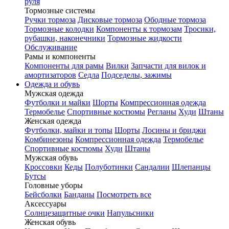
руля
Тормозные системы
Ручки тормоза
Дисковые тормоза
Ободные тормоза
Тормозные колодки
Компоненты к тормозам
Тросики,
рубашки, наконечники
Тормозные жидкости
Обслуживание
Рамы и компоненты
Компоненты для рамы
Вилки
Запчасти для вилок и
амортизаторов
Седла
Подседелы, зажимы
Одежда и обувь
Мужская одежда
Футболки и майки
Шорты
Компрессионная одежда
Термобелье
Спортивные костюмы
Регланы
Худи
Штаны
Женская одежда
Футболки, майки и топы
Шорты
Лосины и бриджи
Комбинезоны
Компрессионная одежда
Термобелье
Спортивные костюмы
Худи
Штаны
Мужская обувь
Кроссовки
Кеды
Полуботинки
Сандалии
Шлепанцы
Бутсы
Головные уборы
Бейсболки
Банданы
Посмотреть все
Аксессуары
Солнцезащитные очки
Напульсники
Женская обувь