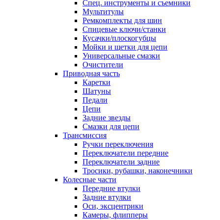
Спец. инструменты и съемники
Мультитулы
Ремкомплекты для шин
Спицевые ключи/станки
Кусачки/плоскогубцы
Мойки и щетки для цепи
Универсальные смазки
Очистители
Приводная часть
Каретки
Шатуны
Педали
Цепи
Задние звезды
Смазки для цепи
Трансмиссия
Ручки переключения
Переключатели передние
Переключатели задние
Тросики, рубашки, наконечники
Колесные части
Передние втулки
Задние втулки
Оси, эксцентрики
Камеры, флипперы