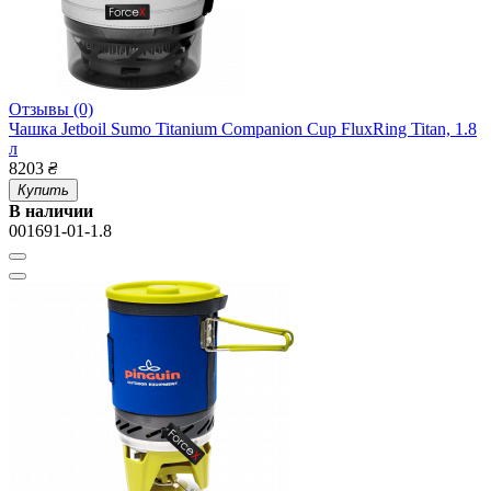
Отзывы (0)
Чашка Jetboil Sumo Titanium Companion Cup FluxRing Titan, 1.8
л
8203
₴
Купить
В наличии
001691-01-1.8