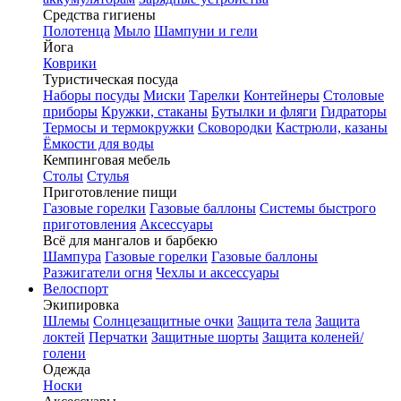
Средства гигиены
Полотенца
Мыло
Шампуни и гели
Йога
Коврики
Туристическая посуда
Наборы посуды
Миски
Тарелки
Контейнеры
Столовые
приборы
Кружки, стаканы
Бутылки и фляги
Гидраторы
Термосы и термокружки
Сковородки
Кастрюли, казаны
Ёмкости для воды
Кемпинговая мебель
Столы
Стулья
Приготовление пищи
Газовые горелки
Газовые баллоны
Системы быстрого
приготовления
Аксессуары
Всё для мангалов и барбекю
Шампура
Газовые горелки
Газовые баллоны
Разжигатели огня
Чехлы и аксессуары
Велоспорт
Экипировка
Шлемы
Солнцезащитные очки
Защита тела
Защита
локтей
Перчатки
Защитные шорты
Защита коленей/
голени
Одежда
Носки