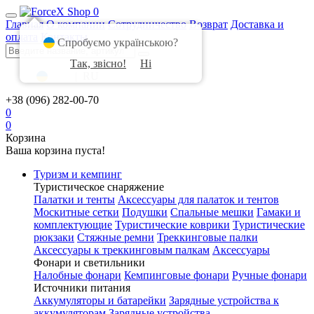
0
Главная
О компании
Сотрудничество
Возврат
Доставка и
оплата
Контакты
Спробуємо українською?
Так, звісно!
Ні
UA
|
RU
+38 (096) 282-00-70
0
0
Корзина
Ваша корзина пуста!
Туризм и кемпинг
Туристическое снаряжение
Палатки и тенты
Аксессуары для палаток и тентов
Москитные сетки
Подушки
Спальные мешки
Гамаки и
комплектующие
Туристические коврики
Туристические
рюкзаки
Стяжные ремни
Треккинговые палки
Аксессуары к треккинговым палкам
Аксессуары
Фонари и светильники
Налобные фонари
Кемпинговые фонари
Ручные фонари
Источники питания
Аккумуляторы и батарейки
Зарядные устройства к
аккумуляторам
Зарядные устройства