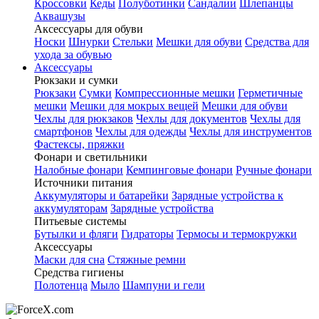
Кроссовки
Кеды
Полуботинки
Сандалии
Шлепанцы
Аквашузы
Аксессуары для обуви
Носки
Шнурки
Стельки
Мешки для обуви
Средства для
ухода за обувью
Аксессуары
Рюкзаки и сумки
Рюкзаки
Сумки
Компрессионные мешки
Герметичные
мешки
Мешки для мокрых вещей
Мешки для обуви
Чехлы для рюкзаков
Чехлы для документов
Чехлы для
смартфонов
Чехлы для одежды
Чехлы для инструментов
Фастексы, пряжки
Фонари и светильники
Налобные фонари
Кемпинговые фонари
Ручные фонари
Источники питания
Аккумуляторы и батарейки
Зарядные устройства к
аккумуляторам
Зарядные устройства
Питьевые системы
Бутылки и фляги
Гидраторы
Термосы и термокружки
Аксессуары
Маски для сна
Стяжные ремни
Средства гигиены
Полотенца
Мыло
Шампуни и гели