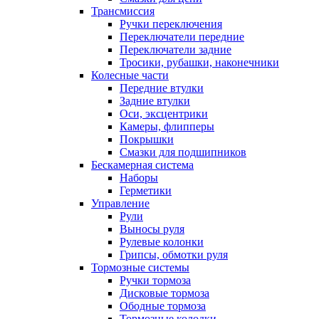
Трансмиссия
Ручки переключения
Переключатели передние
Переключатели задние
Тросики, рубашки, наконечники
Колесные части
Передние втулки
Задние втулки
Оси, эксцентрики
Камеры, флипперы
Покрышки
Смазки для подшипников
Бескамерная система
Наборы
Герметики
Управление
Рули
Выносы руля
Рулевые колонки
Грипсы, обмотки руля
Тормозные системы
Ручки тормоза
Дисковые тормоза
Ободные тормоза
Тормозные колодки