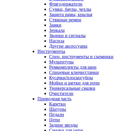
Флягодержатели
Сумки, баулы, чехлы
Защита рамы, крылья
Стяжные ремни
Замки
Зеркала
Звонки и сигналы
Насосы
Другие аксессуары
Инструменты
Спец. инструменты и съемники
Мультитулы
Ремкомплекты для шин
Спицевые ключи/станки
Кусачки/плоскогубцы
Мойки и щетки для цепи
Универсальные смазки
Очистители
Приводная часть
Каретки
Шатуны
Педали
Цепи
Задние звезды
Смазки для цепи