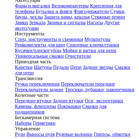
Аксессуары
Фары и мигалки
Велокомпьютеры
Крепления для
телефона
Бутылки и фляги
Флягодержатели
Сумки,
баулы, чехлы
Защита рамы, крылья
Стяжные ремни
Замки
Зеркала
Звонки и сигналы
Насосы
Другие
аксессуары
Инструменты
Спец. инструменты и съемники
Мультитулы
Ремкомплекты для шин
Спицевые ключи/станки
Кусачки/плоскогубцы
Мойки и щетки для цепи
Универсальные смазки
Очистители
Приводная часть
Каретки
Шатуны
Педали
Цепи
Задние звезды
Смазки
для цепи
Трансмиссия
Ручки переключения
Переключатели передние
Переключатели задние
Тросики, рубашки, наконечники
Колесные части
Передние втулки
Задние втулки
Оси, эксцентрики
Камеры, флипперы
Покрышки
Смазки для
подшипников
Бескамерная система
Наборы
Герметики
Управление
Рули
Выносы руля
Рулевые колонки
Грипсы, обмотки