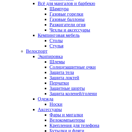
Всё для мангалов и барбекю
Шампура
Газовые горелки
Газовые баллоны
Разжигатели огня
Чехлы и аксессуары
Кемпинговая мебель
Столы
Стулья
Велоспорт
Экипировка
Шлемы
Солнцезащитные очки
Защита тела
Защита локтей
Перчатки
Защитные шорты
Защита коленей/голени
Одежда
Носки
Аксессуары
Фары и мигалки
Велокомпьютеры
Крепления для телефона
Бутылки и фляги