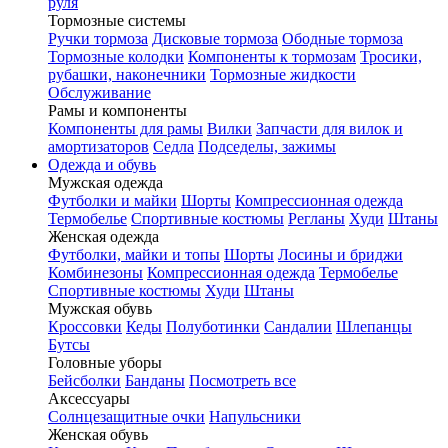
руля
Тормозные системы
Ручки тормоза
Дисковые тормоза
Ободные тормоза
Тормозные колодки
Компоненты к тормозам
Тросики,
рубашки, наконечники
Тормозные жидкости
Обслуживание
Рамы и компоненты
Компоненты для рамы
Вилки
Запчасти для вилок и
амортизаторов
Седла
Подседелы, зажимы
Одежда и обувь
Мужская одежда
Футболки и майки
Шорты
Компрессионная одежда
Термобелье
Спортивные костюмы
Регланы
Худи
Штаны
Женская одежда
Футболки, майки и топы
Шорты
Лосины и бриджи
Комбинезоны
Компрессионная одежда
Термобелье
Спортивные костюмы
Худи
Штаны
Мужская обувь
Кроссовки
Кеды
Полуботинки
Сандалии
Шлепанцы
Бутсы
Головные уборы
Бейсболки
Банданы
Посмотреть все
Аксессуары
Солнцезащитные очки
Напульсники
Женская обувь