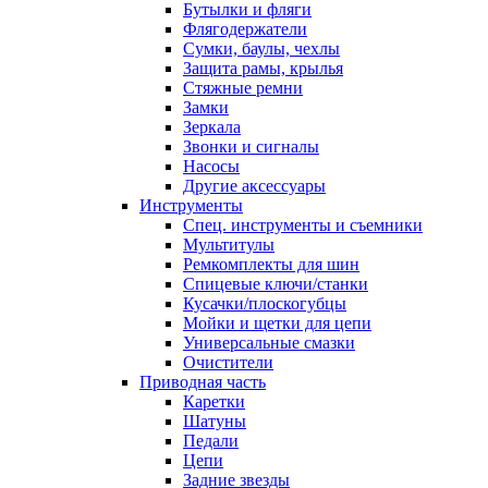
Бутылки и фляги
Флягодержатели
Сумки, баулы, чехлы
Защита рамы, крылья
Стяжные ремни
Замки
Зеркала
Звонки и сигналы
Насосы
Другие аксессуары
Инструменты
Спец. инструменты и съемники
Мультитулы
Ремкомплекты для шин
Спицевые ключи/станки
Кусачки/плоскогубцы
Мойки и щетки для цепи
Универсальные смазки
Очистители
Приводная часть
Каретки
Шатуны
Педали
Цепи
Задние звезды