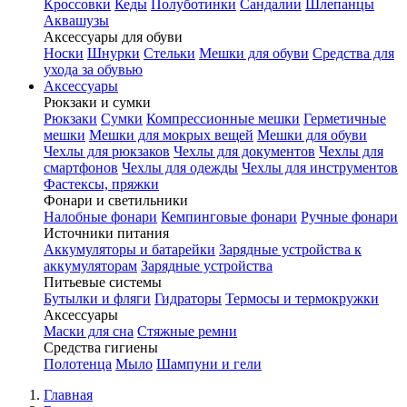
Кроссовки
Кеды
Полуботинки
Сандалии
Шлепанцы
Аквашузы
Аксессуары для обуви
Носки
Шнурки
Стельки
Мешки для обуви
Средства для
ухода за обувью
Аксессуары
Рюкзаки и сумки
Рюкзаки
Сумки
Компрессионные мешки
Герметичные
мешки
Мешки для мокрых вещей
Мешки для обуви
Чехлы для рюкзаков
Чехлы для документов
Чехлы для
смартфонов
Чехлы для одежды
Чехлы для инструментов
Фастексы, пряжки
Фонари и светильники
Налобные фонари
Кемпинговые фонари
Ручные фонари
Источники питания
Аккумуляторы и батарейки
Зарядные устройства к
аккумуляторам
Зарядные устройства
Питьевые системы
Бутылки и фляги
Гидраторы
Термосы и термокружки
Аксессуары
Маски для сна
Стяжные ремни
Средства гигиены
Полотенца
Мыло
Шампуни и гели
Главная