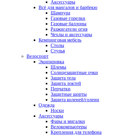
Аксессуары
Всё для мангалов и барбекю
Шампура
Газовые горелки
Газовые баллоны
Разжигатели огня
Чехлы и аксессуары
Кемпинговая мебель
Столы
Стулья
Велоспорт
Экипировка
Шлемы
Солнцезащитные очки
Защита тела
Защита локтей
Перчатки
Защитные шорты
Защита коленей/голени
Одежда
Носки
Аксессуары
Фары и мигалки
Велокомпьютеры
Крепления для телефона