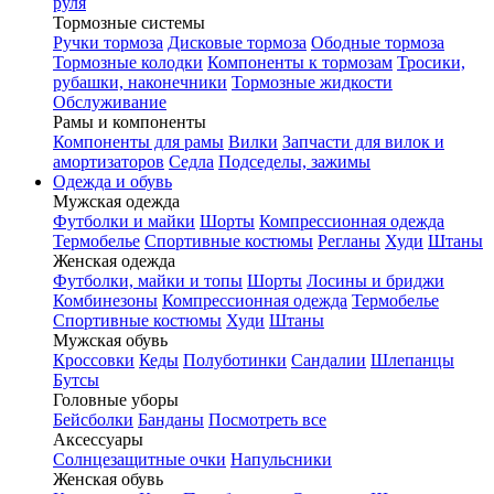
руля
Тормозные системы
Ручки тормоза
Дисковые тормоза
Ободные тормоза
Тормозные колодки
Компоненты к тормозам
Тросики,
рубашки, наконечники
Тормозные жидкости
Обслуживание
Рамы и компоненты
Компоненты для рамы
Вилки
Запчасти для вилок и
амортизаторов
Седла
Подседелы, зажимы
Одежда и обувь
Мужская одежда
Футболки и майки
Шорты
Компрессионная одежда
Термобелье
Спортивные костюмы
Регланы
Худи
Штаны
Женская одежда
Футболки, майки и топы
Шорты
Лосины и бриджи
Комбинезоны
Компрессионная одежда
Термобелье
Спортивные костюмы
Худи
Штаны
Мужская обувь
Кроссовки
Кеды
Полуботинки
Сандалии
Шлепанцы
Бутсы
Головные уборы
Бейсболки
Банданы
Посмотреть все
Аксессуары
Солнцезащитные очки
Напульсники
Женская обувь