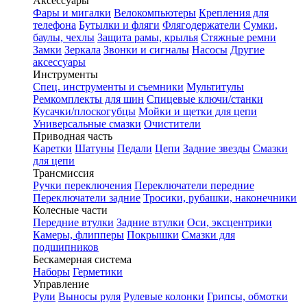
Аксессуары
Фары и мигалки
Велокомпьютеры
Крепления для
телефона
Бутылки и фляги
Флягодержатели
Сумки,
баулы, чехлы
Защита рамы, крылья
Стяжные ремни
Замки
Зеркала
Звонки и сигналы
Насосы
Другие
аксессуары
Инструменты
Спец. инструменты и съемники
Мультитулы
Ремкомплекты для шин
Спицевые ключи/станки
Кусачки/плоскогубцы
Мойки и щетки для цепи
Универсальные смазки
Очистители
Приводная часть
Каретки
Шатуны
Педали
Цепи
Задние звезды
Смазки
для цепи
Трансмиссия
Ручки переключения
Переключатели передние
Переключатели задние
Тросики, рубашки, наконечники
Колесные части
Передние втулки
Задние втулки
Оси, эксцентрики
Камеры, флипперы
Покрышки
Смазки для
подшипников
Бескамерная система
Наборы
Герметики
Управление
Рули
Выносы руля
Рулевые колонки
Грипсы, обмотки