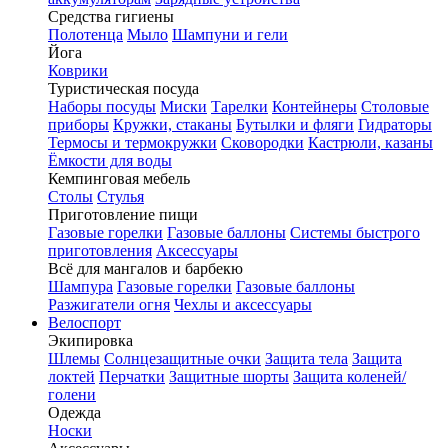
Средства гигиены
Полотенца
Мыло
Шампуни и гели
Йога
Коврики
Туристическая посуда
Наборы посуды
Миски
Тарелки
Контейнеры
Столовые
приборы
Кружки, стаканы
Бутылки и фляги
Гидраторы
Термосы и термокружки
Сковородки
Кастрюли, казаны
Ёмкости для воды
Кемпинговая мебель
Столы
Стулья
Приготовление пищи
Газовые горелки
Газовые баллоны
Системы быстрого
приготовления
Аксессуары
Всё для мангалов и барбекю
Шампура
Газовые горелки
Газовые баллоны
Разжигатели огня
Чехлы и аксессуары
Велоспорт
Экипировка
Шлемы
Солнцезащитные очки
Защита тела
Защита
локтей
Перчатки
Защитные шорты
Защита коленей/
голени
Одежда
Носки