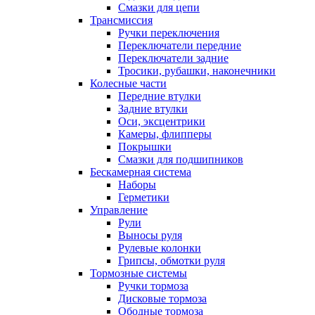
Смазки для цепи
Трансмиссия
Ручки переключения
Переключатели передние
Переключатели задние
Тросики, рубашки, наконечники
Колесные части
Передние втулки
Задние втулки
Оси, эксцентрики
Камеры, флипперы
Покрышки
Смазки для подшипников
Бескамерная система
Наборы
Герметики
Управление
Рули
Выносы руля
Рулевые колонки
Грипсы, обмотки руля
Тормозные системы
Ручки тормоза
Дисковые тормоза
Ободные тормоза