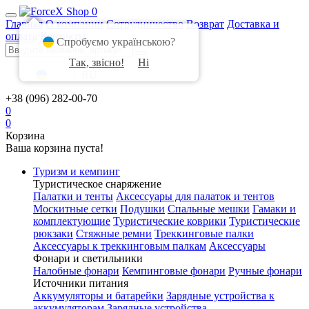
0
Главная
О компании
Сотрудничество
Возврат
Доставка и
оплата
Контакты
Спробуємо українською?
Так, звісно!
Ні
UA
|
RU
+38 (096) 282-00-70
0
0
Корзина
Ваша корзина пуста!
Туризм и кемпинг
Туристическое снаряжение
Палатки и тенты
Аксессуары для палаток и тентов
Москитные сетки
Подушки
Спальные мешки
Гамаки и
комплектующие
Туристические коврики
Туристические
рюкзаки
Стяжные ремни
Треккинговые палки
Аксессуары к треккинговым палкам
Аксессуары
Фонари и светильники
Налобные фонари
Кемпинговые фонари
Ручные фонари
Источники питания
Аккумуляторы и батарейки
Зарядные устройства к
аккумуляторам
Зарядные устройства