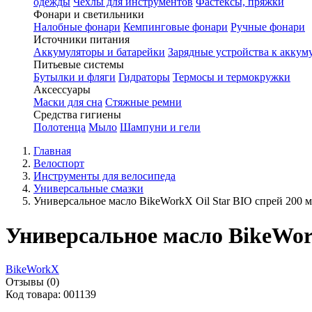
одежды
Чехлы для инструментов
Фастексы, пряжки
Фонари и светильники
Налобные фонари
Кемпинговые фонари
Ручные фонари
Источники питания
Аккумуляторы и батарейки
Зарядные устройства к аккум
Питьевые системы
Бутылки и фляги
Гидраторы
Термосы и термокружки
Аксессуары
Маски для сна
Стяжные ремни
Средства гигиены
Полотенца
Мыло
Шампуни и гели
Главная
Велоспорт
Инструменты для велосипеда
Универсальные смазки
Универсальное масло BikeWorkX Oil Star BIO спрей 200 м
Универсальное масло BikeWork
BikeWorkX
Отзывы (0)
Код товара: 001139