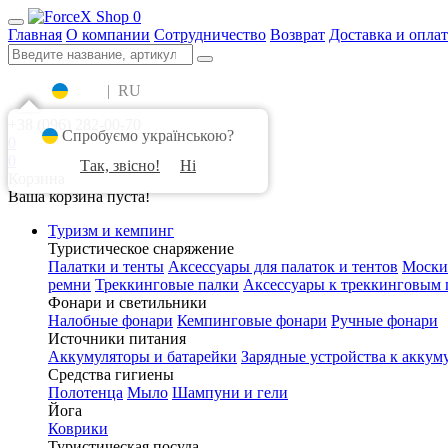
0
Главная
О компании
Сотрудничество
Возврат
Доставка и оплат
UA
|
RU
+38 (096) 282-00-70
Спробуємо українською?
0
0
Так, звісно!
Ні
Корзина
Ваша корзина пуста!
Туризм и кемпинг
Туристическое снаряжение
Палатки и тенты
Аксессуары для палаток и тентов
Моски
ремни
Треккинговые палки
Аксессуары к треккинговым 
Фонари и светильники
Налобные фонари
Кемпинговые фонари
Ручные фонари
Источники питания
Аккумуляторы и батарейки
Зарядные устройства к аккум
Средства гигиены
Полотенца
Мыло
Шампуни и гели
Йога
Коврики
Туристическая посуда