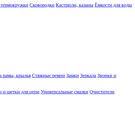
 термокружки
Сковородки
Кастрюли, казаны
Ёмкости для воды
а рамы, крылья
Стяжные ремни
Замки
Зеркала
Звонки и
 и щетки для цепи
Универсальные смазки
Очистители