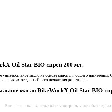
kX Oil Star BIO спрей 200 мл.
ое универсальное масло на основе рапса для общего назначения.
охранения их от дальнейшего появления ржавчины.
альное масло BikeWorkX Oil Star BIO спр
Еще никто не написал отзыв об этом товаре, вы можете быть первым.