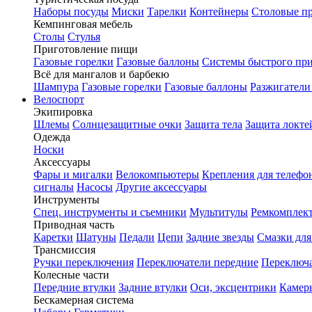
Наборы посуды
Миски
Тарелки
Контейнеры
Столовые п
Кемпинговая мебель
Столы
Стулья
Приготовление пищи
Газовые горелки
Газовые баллоны
Системы быстрого пр
Всё для мангалов и барбекю
Шампура
Газовые горелки
Газовые баллоны
Разжигатели
Велоспорт
Экипировка
Шлемы
Солнцезащитные очки
Защита тела
Защита локте
Одежда
Носки
Аксессуары
Фары и мигалки
Велокомпьютеры
Крепления для телефо
сигналы
Насосы
Другие аксессуары
Инструменты
Спец. инструменты и съемники
Мультитулы
Ремкомплек
Приводная часть
Каретки
Шатуны
Педали
Цепи
Задние звезды
Смазки для
Трансмиссия
Ручки переключения
Переключатели передние
Переключа
Колесные части
Передние втулки
Задние втулки
Оси, эксцентрики
Камер
Бескамерная система