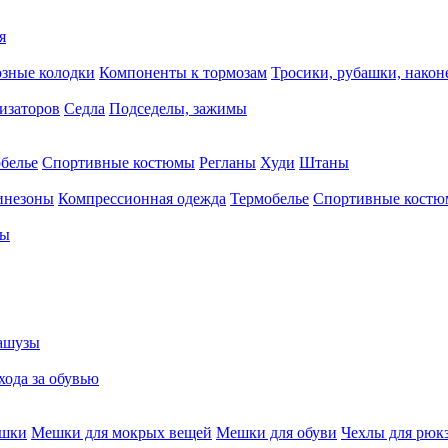
я
зные колодки
Компоненты к тормозам
Тросики, рубашки, нако
тизаторов
Седла
Подседелы, зажимы
белье
Спортивные костюмы
Регланы
Худи
Штаны
инезоны
Компрессионная одежда
Термобелье
Спортивные кост
сы
ашузы
хода за обувью
ешки
Мешки для мокрых вещей
Мешки для обуви
Чехлы для рюк