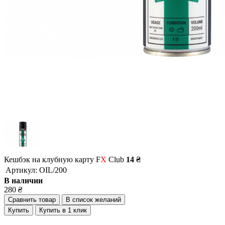
Кешбэк на клубную карту F
X
Club
14 ₴
Артикул:
OIL/200
В наличии
280
₴
Сравнить товар
В список желаний
Купить
Купить в 1 клик