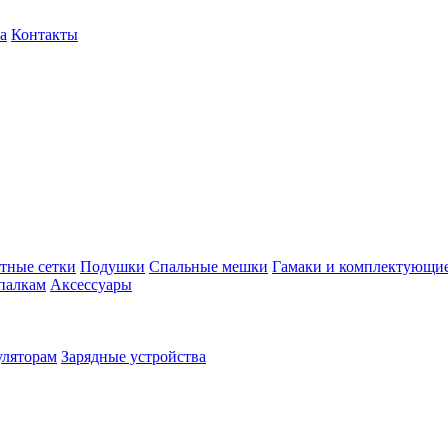
а
Контакты
тные сетки
Подушки
Спальные мешки
Гамаки и комплектующи
палкам
Аксессуары
уляторам
Зарядные устройства