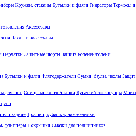
риборы
Кружки, стаканы
Бутылки и фляги
Гидраторы
Термосы и
иготовления
Аксессуары
 огня
Чехлы и аксессуары
й
Перчатки
Защитные шорты
Защита коленей/голени
на
Бутылки и фляги
Флягодержатели
Сумки, баулы, чехлы
Защит
ты для шин
Спицевые ключи/станки
Кусачки/плоскогубцы
Мойки
 цепи
тели задние
Тросики, рубашки, наконечники
ы, флипперы
Покрышки
Смазки для подшипников