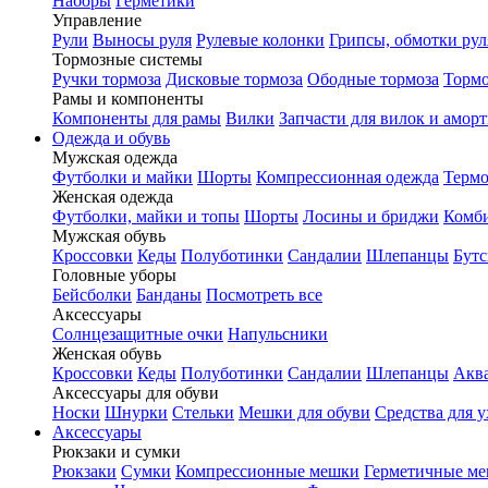
Наборы
Герметики
Управление
Рули
Выносы руля
Рулевые колонки
Грипсы, обмотки рул
Тормозные системы
Ручки тормоза
Дисковые тормоза
Ободные тормоза
Тормо
Рамы и компоненты
Компоненты для рамы
Вилки
Запчасти для вилок и амор
Одежда и обувь
Мужская одежда
Футболки и майки
Шорты
Компрессионная одежда
Термо
Женская одежда
Футболки, майки и топы
Шорты
Лосины и бриджи
Комб
Мужская обувь
Кроссовки
Кеды
Полуботинки
Сандалии
Шлепанцы
Бут
Головные уборы
Бейсболки
Банданы
Посмотреть все
Аксессуары
Солнцезащитные очки
Напульсники
Женская обувь
Кроссовки
Кеды
Полуботинки
Сандалии
Шлепанцы
Акв
Аксессуары для обуви
Носки
Шнурки
Стельки
Мешки для обуви
Средства для у
Аксессуары
Рюкзаки и сумки
Рюкзаки
Сумки
Компрессионные мешки
Герметичные м