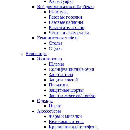
Аксессуары
Всё для мангалов и барбекю
Шампура
Газовые горелки
Газовые баллоны
Разжигатели огня
Чехлы и аксессуары
Кемпинговая мебель
Столы
Стулья
Велоспорт
Экипировка
Шлемы
Солнцезащитные очки
Защита тела
Защита локтей
Перчатки
Защитные шорты
Защита коленей/голени
Одежда
Носки
Аксессуары
Фары и мигалки
Велокомпьютеры
Крепления для телефона