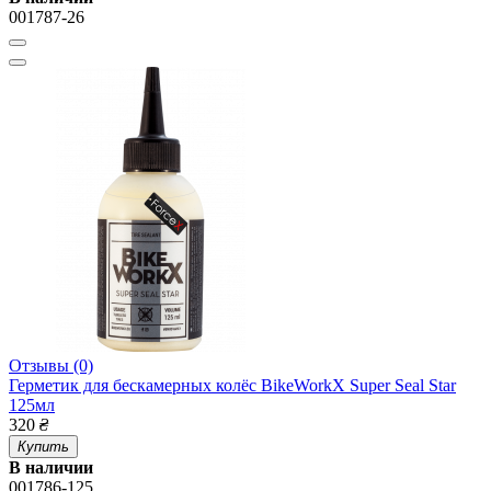
001787-26
Отзывы (0)
Герметик для бескамерных колёс BikeWorkX Super Seal Star
125мл
320
₴
Купить
В наличии
001786-125