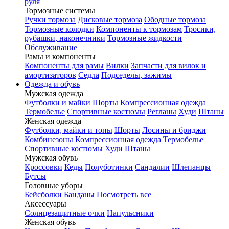
руля
Тормозные системы
Ручки тормоза
Дисковые тормоза
Ободные тормоза
Тормозные колодки
Компоненты к тормозам
Тросики,
рубашки, наконечники
Тормозные жидкости
Обслуживание
Рамы и компоненты
Компоненты для рамы
Вилки
Запчасти для вилок и
амортизаторов
Седла
Подседелы, зажимы
Одежда и обувь
Мужская одежда
Футболки и майки
Шорты
Компрессионная одежда
Термобелье
Спортивные костюмы
Регланы
Худи
Штаны
Женская одежда
Футболки, майки и топы
Шорты
Лосины и бриджи
Комбинезоны
Компрессионная одежда
Термобелье
Спортивные костюмы
Худи
Штаны
Мужская обувь
Кроссовки
Кеды
Полуботинки
Сандалии
Шлепанцы
Бутсы
Головные уборы
Бейсболки
Банданы
Посмотреть все
Аксессуары
Солнцезащитные очки
Напульсники
Женская обувь