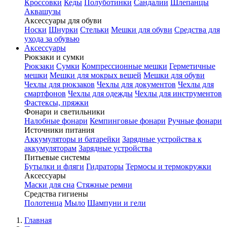
Кроссовки
Кеды
Полуботинки
Сандалии
Шлепанцы
Аквашузы
Аксессуары для обуви
Носки
Шнурки
Стельки
Мешки для обуви
Средства для
ухода за обувью
Аксессуары
Рюкзаки и сумки
Рюкзаки
Сумки
Компрессионные мешки
Герметичные
мешки
Мешки для мокрых вещей
Мешки для обуви
Чехлы для рюкзаков
Чехлы для документов
Чехлы для
смартфонов
Чехлы для одежды
Чехлы для инструментов
Фастексы, пряжки
Фонари и светильники
Налобные фонари
Кемпинговые фонари
Ручные фонари
Источники питания
Аккумуляторы и батарейки
Зарядные устройства к
аккумуляторам
Зарядные устройства
Питьевые системы
Бутылки и фляги
Гидраторы
Термосы и термокружки
Аксессуары
Маски для сна
Стяжные ремни
Средства гигиены
Полотенца
Мыло
Шампуни и гели
Главная