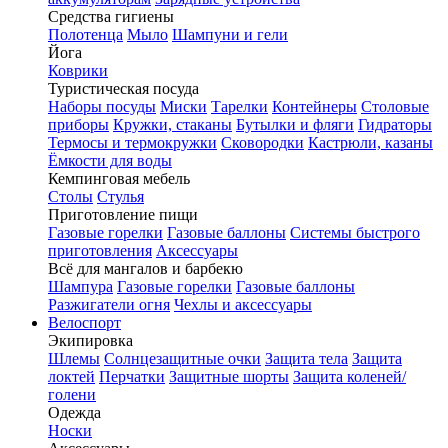
Средства гигиены
Полотенца
Мыло
Шампуни и гели
Йога
Коврики
Туристическая посуда
Наборы посуды
Миски
Тарелки
Контейнеры
Столовые
приборы
Кружки, стаканы
Бутылки и фляги
Гидраторы
Термосы и термокружки
Сковородки
Кастрюли, казаны
Ёмкости для воды
Кемпинговая мебель
Столы
Стулья
Приготовление пищи
Газовые горелки
Газовые баллоны
Системы быстрого
приготовления
Аксессуары
Всё для мангалов и барбекю
Шампура
Газовые горелки
Газовые баллоны
Разжигатели огня
Чехлы и аксессуары
Велоспорт
Экипировка
Шлемы
Солнцезащитные очки
Защита тела
Защита
локтей
Перчатки
Защитные шорты
Защита коленей/
голени
Одежда
Носки