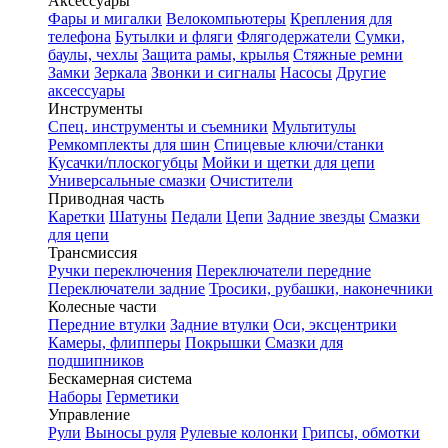
Аксессуары
Фары и мигалки
Велокомпьютеры
Крепления для
телефона
Бутылки и фляги
Флягодержатели
Сумки,
баулы, чехлы
Защита рамы, крылья
Стяжные ремни
Замки
Зеркала
Звонки и сигналы
Насосы
Другие
аксессуары
Инструменты
Спец. инструменты и съемники
Мультитулы
Ремкомплекты для шин
Спицевые ключи/станки
Кусачки/плоскогубцы
Мойки и щетки для цепи
Универсальные смазки
Очистители
Приводная часть
Каретки
Шатуны
Педали
Цепи
Задние звезды
Смазки
для цепи
Трансмиссия
Ручки переключения
Переключатели передние
Переключатели задние
Тросики, рубашки, наконечники
Колесные части
Передние втулки
Задние втулки
Оси, эксцентрики
Камеры, флипперы
Покрышки
Смазки для
подшипников
Бескамерная система
Наборы
Герметики
Управление
Рули
Выносы руля
Рулевые колонки
Грипсы, обмотки