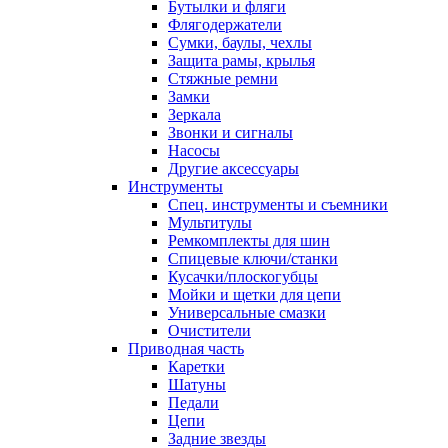
Бутылки и фляги
Флягодержатели
Сумки, баулы, чехлы
Защита рамы, крылья
Стяжные ремни
Замки
Зеркала
Звонки и сигналы
Насосы
Другие аксессуары
Инструменты
Спец. инструменты и съемники
Мультитулы
Ремкомплекты для шин
Спицевые ключи/станки
Кусачки/плоскогубцы
Мойки и щетки для цепи
Универсальные смазки
Очистители
Приводная часть
Каретки
Шатуны
Педали
Цепи
Задние звезды