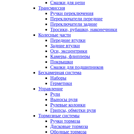
Смазки для цепи
Трансмиссия
Ручки переключения
Переключатели передние
Переключатели задние
Тросики, рубашки, наконечники
Колесные части
Передние втулки
Задние втулки
Оси, эксцентрики
Камеры, флипперы
Покрышки
Смазки для подшипников
Бескамерная система
Наборы
Герметики
Управление
Рули
Выносы руля
Рулевые колонки
Грипсы, обмотки руля
Тормозные системы
Ручки тормоза
Дисковые тормоза
Ободные тормоза