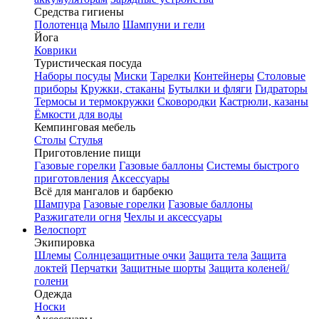
Средства гигиены
Полотенца
Мыло
Шампуни и гели
Йога
Коврики
Туристическая посуда
Наборы посуды
Миски
Тарелки
Контейнеры
Столовые
приборы
Кружки, стаканы
Бутылки и фляги
Гидраторы
Термосы и термокружки
Сковородки
Кастрюли, казаны
Ёмкости для воды
Кемпинговая мебель
Столы
Стулья
Приготовление пищи
Газовые горелки
Газовые баллоны
Системы быстрого
приготовления
Аксессуары
Всё для мангалов и барбекю
Шампура
Газовые горелки
Газовые баллоны
Разжигатели огня
Чехлы и аксессуары
Велоспорт
Экипировка
Шлемы
Солнцезащитные очки
Защита тела
Защита
локтей
Перчатки
Защитные шорты
Защита коленей/
голени
Одежда
Носки