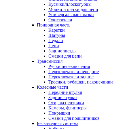
Кусачки/плоскогубцы
Мойки и щетки для цепи
Универсальные смазки
Очистители
Приводная часть
Каретки
Шатуны
Педали
Цепи
Задние звезды
Смазки для цепи
Трансмиссия
Ручки переключения
Переключатели передние
Переключатели задние
Тросики, рубашки, наконечники
Колесные части
Передние втулки
Задние втулки
Оси, эксцентрики
Камеры, флипперы
Покрышки
Смазки для подшипников
Бескамерная система
Наборы