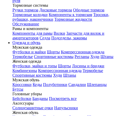
руля
Тормозные системы
Ручки тормоза
Дисковые тормоза
Ободные тормоза
Тормозные колодки
Компоненты к тормозам
Тросики,
рубашки, наконечники
Тормозные жидкости
Обслуживание
Рамы и компоненты
Компоненты для рамы
Вилки
Запчасти для вилок и
амортизаторов
Седла
Подседелы, зажимы
Одежда и обувь
Мужская одежда
Футболки и майки
Шорты
Компрессионная одежда
Термобелье
Спортивные костюмы
Регланы
Худи
Штаны
Женская одежда
Футболки, майки и топы
Шорты
Лосины и бриджи
Комбинезоны
Компрессионная одежда
Термобелье
Спортивные костюмы
Худи
Штаны
Мужская обувь
Кроссовки
Кеды
Полуботинки
Сандалии
Шлепанцы
Бутсы
Головные уборы
Бейсболки
Банданы
Посмотреть все
Аксессуары
Солнцезащитные очки
Напульсники
Женская обувь