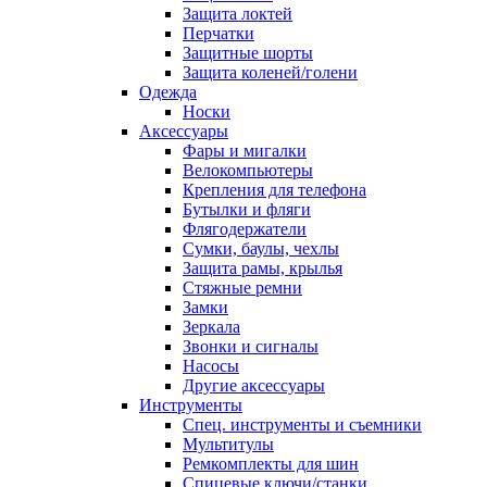
Защита локтей
Перчатки
Защитные шорты
Защита коленей/голени
Одежда
Носки
Аксессуары
Фары и мигалки
Велокомпьютеры
Крепления для телефона
Бутылки и фляги
Флягодержатели
Сумки, баулы, чехлы
Защита рамы, крылья
Стяжные ремни
Замки
Зеркала
Звонки и сигналы
Насосы
Другие аксессуары
Инструменты
Спец. инструменты и съемники
Мультитулы
Ремкомплекты для шин
Спицевые ключи/станки