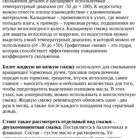
скольжения деталей и расширяют используемый
температурный диапазон (от -50 до + 180). К недостатку
можно отнести плохое взаимодействие с алюминиевым
материалом. Кальциевые – применяются в узлах, где может
попадать влага, к примеру – тормозная ручка, подшипники во
втулке велосипедного колеса. Кальциевую смазку используют
для защиты велосипеда от коррозии, из недостатков можно
выделить узкий температурный диапазон, в которой можно её
использовать (от -30 до +50). Графитовые смазки – это пудра,
которая способствует эффективному повышению
коэффициенту скольжения.
Более жидкую но вязкую смазку
используют для смазывания
вращающих тормозных ручек, тросиков переключения
передач или тормозов, трещоток, втулок велосипеда, самое
главное – наносить нужно в небольших количествах для того,
чтобы предотвратить выделению излишков масла. В этих
узлах, как альтернативу, можно использовать и консистентную
смазку. Жидкую смазку рекомендуют обновлять один - два
раза в месяц, а также после каждого попадания под серьёзный
дождь.
Стоит также рассмотреть отдельный вид смазки –
двухкомпонентная смазка.
Поставляется в баллончиках и
флаконах. Состав – густое масло и растворитель. Её