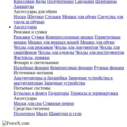
Кроссовки
Кеды
Полуботинки
Сандалии
Шлепанцы
Аквашузы
Аксессуары для обуви
Носки
Шнурки
Стельки
Мешки для обуви
Средства для
ухода за обувью
Аксессуары
Рюкзаки и сумки
Рюкзаки
Сумки
Компрессионные мешки
Герметичные
мешки
Мешки для мокрых вещей
Мешки для обуви
Чехлы для рюкзаков
Чехлы для документов
Чехлы для
смартфонов
Чехлы для одежды
Чехлы для инструментов
Фастексы, пряжки
Фонари и светильники
Налобные фонари
Кемпинговые фонари
Ручные фонари
Источники питания
Аккумуляторы и батарейки
Зарядные устройства к
аккумуляторам
Зарядные устройства
Питьевые системы
Бутылки и фляги
Гидраторы
Термосы и термокружки
Аксессуары
Маски для сна
Стяжные ремни
Средства гигиены
Полотенца
Мыло
Шампуни и гели