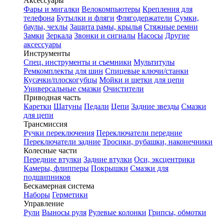
Аксессуары
Фары и мигалки
Велокомпьютеры
Крепления для
телефона
Бутылки и фляги
Флягодержатели
Сумки,
баулы, чехлы
Защита рамы, крылья
Стяжные ремни
Замки
Зеркала
Звонки и сигналы
Насосы
Другие
аксессуары
Инструменты
Спец. инструменты и съемники
Мультитулы
Ремкомплекты для шин
Спицевые ключи/станки
Кусачки/плоскогубцы
Мойки и щетки для цепи
Универсальные смазки
Очистители
Приводная часть
Каретки
Шатуны
Педали
Цепи
Задние звезды
Смазки
для цепи
Трансмиссия
Ручки переключения
Переключатели передние
Переключатели задние
Тросики, рубашки, наконечники
Колесные части
Передние втулки
Задние втулки
Оси, эксцентрики
Камеры, флипперы
Покрышки
Смазки для
подшипников
Бескамерная система
Наборы
Герметики
Управление
Рули
Выносы руля
Рулевые колонки
Грипсы, обмотки