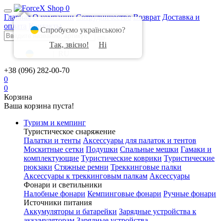
0
Главная
О компании
Сотрудничество
Возврат
Доставка и
оплата
Контакты
Спробуємо українською?
Так, звісно!
Ні
UA
|
RU
+38 (096) 282-00-70
0
0
Корзина
Ваша корзина пуста!
Туризм и кемпинг
Туристическое снаряжение
Палатки и тенты
Аксессуары для палаток и тентов
Москитные сетки
Подушки
Спальные мешки
Гамаки и
комплектующие
Туристические коврики
Туристические
рюкзаки
Стяжные ремни
Треккинговые палки
Аксессуары к треккинговым палкам
Аксессуары
Фонари и светильники
Налобные фонари
Кемпинговые фонари
Ручные фонари
Источники питания
Аккумуляторы и батарейки
Зарядные устройства к
аккумуляторам
Зарядные устройства