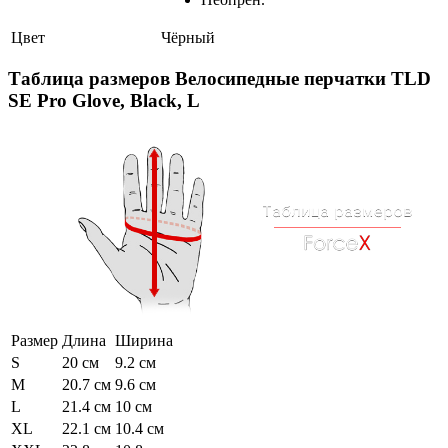
Цвет
Чёрный
Таблица размеров
Велосипедные перчатки TLD
SE Pro Glove, Black, L
Размер
Длина
Ширина
S
20 см
9.2 см
M
20.7 см
9.6 см
L
21.4 см
10 см
XL
22.1 см
10.4 см