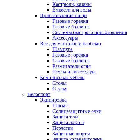
Кастрюли, казаны
Ёмкости для воды
Приготовление пищи
Газовые горелки
Газовые баллоны
Системы быстрого приготовления
Аксессуары
Всё для мангалов и барбекю
Шампура
Газовые горелки
Газовые баллоны
Разжигатели огня
Чехлы и аксессуары
Кемпинговая мебель
Столы
Стулья
Велоспорт
Экипировка
Шлемы
Солнцезащитные очки
Защита тела
Защита локтей
Перчатки
Защитные шорты
Защита коленей/голени