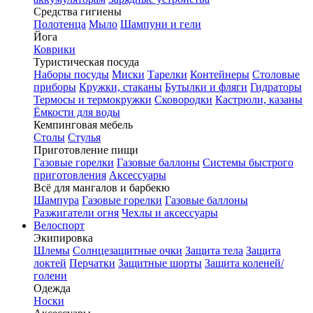
Средства гигиены
Полотенца
Мыло
Шампуни и гели
Йога
Коврики
Туристическая посуда
Наборы посуды
Миски
Тарелки
Контейнеры
Столовые
приборы
Кружки, стаканы
Бутылки и фляги
Гидраторы
Термосы и термокружки
Сковородки
Кастрюли, казаны
Ёмкости для воды
Кемпинговая мебель
Столы
Стулья
Приготовление пищи
Газовые горелки
Газовые баллоны
Системы быстрого
приготовления
Аксессуары
Всё для мангалов и барбекю
Шампура
Газовые горелки
Газовые баллоны
Разжигатели огня
Чехлы и аксессуары
Велоспорт
Экипировка
Шлемы
Солнцезащитные очки
Защита тела
Защита
локтей
Перчатки
Защитные шорты
Защита коленей/
голени
Одежда
Носки