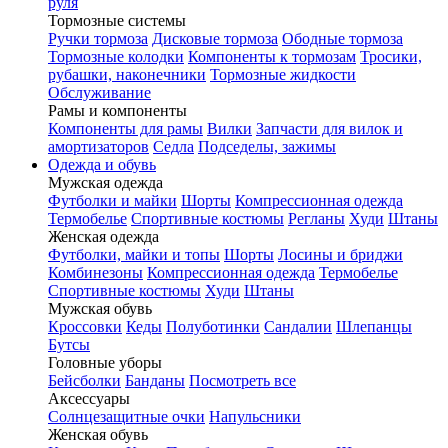
руля
Тормозные системы
Ручки тормоза
Дисковые тормоза
Ободные тормоза
Тормозные колодки
Компоненты к тормозам
Тросики,
рубашки, наконечники
Тормозные жидкости
Обслуживание
Рамы и компоненты
Компоненты для рамы
Вилки
Запчасти для вилок и
амортизаторов
Седла
Подседелы, зажимы
Одежда и обувь
Мужская одежда
Футболки и майки
Шорты
Компрессионная одежда
Термобелье
Спортивные костюмы
Регланы
Худи
Штаны
Женская одежда
Футболки, майки и топы
Шорты
Лосины и бриджи
Комбинезоны
Компрессионная одежда
Термобелье
Спортивные костюмы
Худи
Штаны
Мужская обувь
Кроссовки
Кеды
Полуботинки
Сандалии
Шлепанцы
Бутсы
Головные уборы
Бейсболки
Банданы
Посмотреть все
Аксессуары
Солнцезащитные очки
Напульсники
Женская обувь