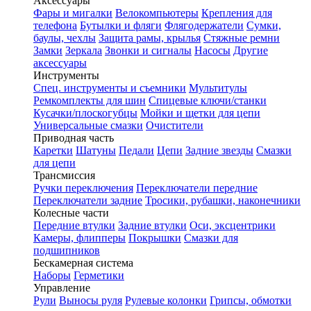
Аксессуары
Фары и мигалки
Велокомпьютеры
Крепления для
телефона
Бутылки и фляги
Флягодержатели
Сумки,
баулы, чехлы
Защита рамы, крылья
Стяжные ремни
Замки
Зеркала
Звонки и сигналы
Насосы
Другие
аксессуары
Инструменты
Спец. инструменты и съемники
Мультитулы
Ремкомплекты для шин
Спицевые ключи/станки
Кусачки/плоскогубцы
Мойки и щетки для цепи
Универсальные смазки
Очистители
Приводная часть
Каретки
Шатуны
Педали
Цепи
Задние звезды
Смазки
для цепи
Трансмиссия
Ручки переключения
Переключатели передние
Переключатели задние
Тросики, рубашки, наконечники
Колесные части
Передние втулки
Задние втулки
Оси, эксцентрики
Камеры, флипперы
Покрышки
Смазки для
подшипников
Бескамерная система
Наборы
Герметики
Управление
Рули
Выносы руля
Рулевые колонки
Грипсы, обмотки