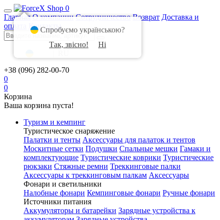
0
Главная
О компании
Сотрудничество
Возврат
Доставка и
оплата
Контакты
Спробуємо українською?
Так, звісно!
Ні
UA
|
RU
+38 (096) 282-00-70
0
0
Корзина
Ваша корзина пуста!
Туризм и кемпинг
Туристическое снаряжение
Палатки и тенты
Аксессуары для палаток и тентов
Москитные сетки
Подушки
Спальные мешки
Гамаки и
комплектующие
Туристические коврики
Туристические
рюкзаки
Стяжные ремни
Треккинговые палки
Аксессуары к треккинговым палкам
Аксессуары
Фонари и светильники
Налобные фонари
Кемпинговые фонари
Ручные фонари
Источники питания
Аккумуляторы и батарейки
Зарядные устройства к
аккумуляторам
Зарядные устройства