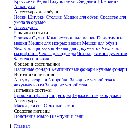
Кроссовки
Кеды
Полуботинки
Сандалии
Шлепанцы
Аквашузы
Аксессуары для обуви
Носки
Шнурки
Стельки
Мешки для обуви
Средства для
ухода за обувью
Аксессуары
Рюкзаки и сумки
Рюкзаки
Сумки
Компрессионные мешки
Герметичные
мешки
Мешки для мокрых вещей
Мешки для обуви
Чехлы для рюкзаков
Чехлы для документов
Чехлы для
смартфонов
Чехлы для одежды
Чехлы для инструментов
Фастексы, пряжки
Фонари и светильники
Налобные фонари
Кемпинговые фонари
Ручные фонари
Источники питания
Аккумуляторы и батарейки
Зарядные устройства к
аккумуляторам
Зарядные устройства
Питьевые системы
Бутылки и фляги
Гидраторы
Термосы и термокружки
Аксессуары
Маски для сна
Стяжные ремни
Средства гигиены
Полотенца
Мыло
Шампуни и гели
Главная