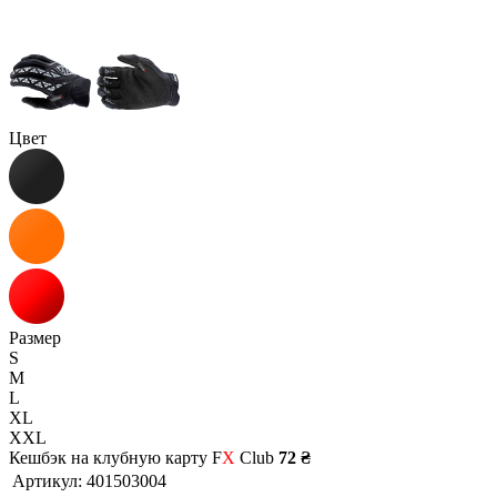
Цвет
Размер
S
M
L
XL
XXL
Кешбэк на клубную карту F
X
Club
72 ₴
Артикул:
401503004