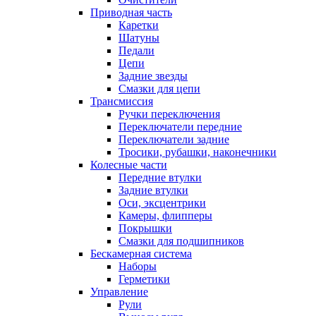
Приводная часть
Каретки
Шатуны
Педали
Цепи
Задние звезды
Смазки для цепи
Трансмиссия
Ручки переключения
Переключатели передние
Переключатели задние
Тросики, рубашки, наконечники
Колесные части
Передние втулки
Задние втулки
Оси, эксцентрики
Камеры, флипперы
Покрышки
Смазки для подшипников
Бескамерная система
Наборы
Герметики
Управление
Рули