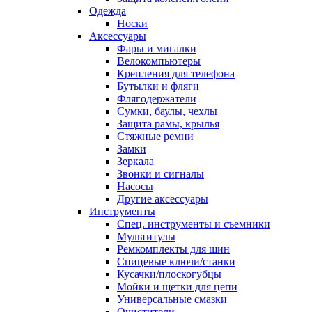
Одежда
Носки
Аксессуары
Фары и мигалки
Велокомпьютеры
Крепления для телефона
Бутылки и фляги
Флягодержатели
Сумки, баулы, чехлы
Защита рамы, крылья
Стяжные ремни
Замки
Зеркала
Звонки и сигналы
Насосы
Другие аксессуары
Инструменты
Спец. инструменты и съемники
Мультитулы
Ремкомплекты для шин
Спицевые ключи/станки
Кусачки/плоскогубцы
Мойки и щетки для цепи
Универсальные смазки
Очистители