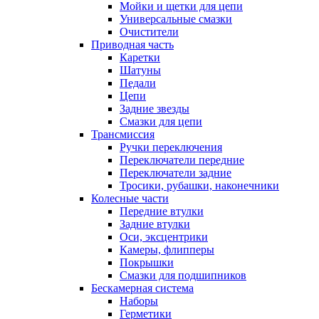
Мойки и щетки для цепи
Универсальные смазки
Очистители
Приводная часть
Каретки
Шатуны
Педали
Цепи
Задние звезды
Смазки для цепи
Трансмиссия
Ручки переключения
Переключатели передние
Переключатели задние
Тросики, рубашки, наконечники
Колесные части
Передние втулки
Задние втулки
Оси, эксцентрики
Камеры, флипперы
Покрышки
Смазки для подшипников
Бескамерная система
Наборы
Герметики