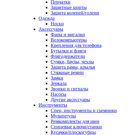
Перчатки
Защитные шорты
Защита коленей/голени
Одежда
Носки
Аксессуары
Фары и мигалки
Велокомпьютеры
Крепления для телефона
Бутылки и фляги
Флягодержатели
Сумки, баулы, чехлы
Защита рамы, крылья
Стяжные ремни
Замки
Зеркала
Звонки и сигналы
Насосы
Другие аксессуары
Инструменты
Спец. инструменты и съемники
Мультитулы
Ремкомплекты для шин
Спицевые ключи/станки
Кусачки/плоскогубцы