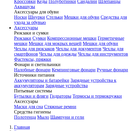
Кроссовки
Кеды
Полуботинки
Сандалии
Шлепанцы
Аквашузы
Аксессуары для обуви
Носки
Шнурки
Стельки
Мешки для обуви
Средства для
ухода за обувью
Аксессуары
Рюкзаки и сумки
Рюкзаки
Сумки
Компрессионные мешки
Герметичные
мешки
Мешки для мокрых вещей
Мешки для обуви
Чехлы для рюкзаков
Чехлы для документов
Чехлы для
смартфонов
Чехлы для одежды
Чехлы для инструментов
Фастексы, пряжки
Фонари и светильники
Налобные фонари
Кемпинговые фонари
Ручные фонари
Источники питания
Аккумуляторы и батарейки
Зарядные устройства к
аккумуляторам
Зарядные устройства
Питьевые системы
Бутылки и фляги
Гидраторы
Термосы и термокружки
Аксессуары
Маски для сна
Стяжные ремни
Средства гигиены
Полотенца
Мыло
Шампуни и гели
Главная