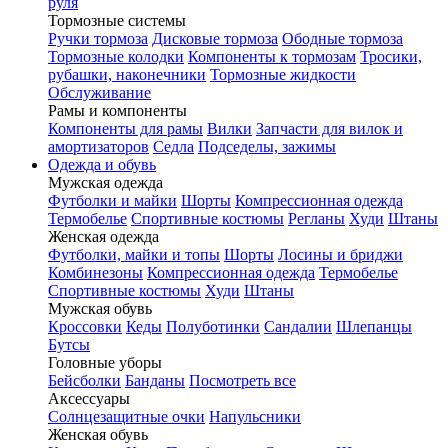
руля
Тормозные системы
Ручки тормоза
Дисковые тормоза
Ободные тормоза
Тормозные колодки
Компоненты к тормозам
Тросики,
рубашки, наконечники
Тормозные жидкости
Обслуживание
Рамы и компоненты
Компоненты для рамы
Вилки
Запчасти для вилок и
амортизаторов
Седла
Подседелы, зажимы
Одежда и обувь
Мужская одежда
Футболки и майки
Шорты
Компрессионная одежда
Термобелье
Спортивные костюмы
Регланы
Худи
Штаны
Женская одежда
Футболки, майки и топы
Шорты
Лосины и бриджи
Комбинезоны
Компрессионная одежда
Термобелье
Спортивные костюмы
Худи
Штаны
Мужская обувь
Кроссовки
Кеды
Полуботинки
Сандалии
Шлепанцы
Бутсы
Головные уборы
Бейсболки
Банданы
Посмотреть все
Аксессуары
Солнцезащитные очки
Напульсники
Женская обувь