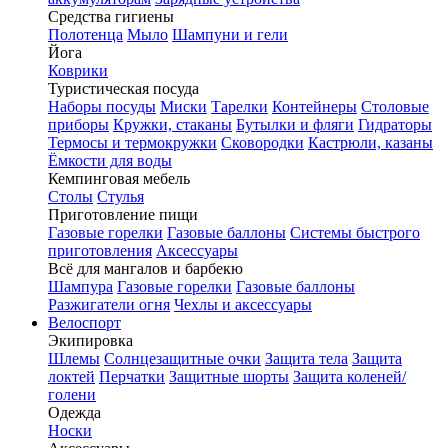
Средства гигиены
Полотенца
Мыло
Шампуни и гели
Йога
Коврики
Туристическая посуда
Наборы посуды
Миски
Тарелки
Контейнеры
Столовые
приборы
Кружки, стаканы
Бутылки и фляги
Гидраторы
Термосы и термокружки
Сковородки
Кастрюли, казаны
Ёмкости для воды
Кемпинговая мебель
Столы
Стулья
Приготовление пищи
Газовые горелки
Газовые баллоны
Системы быстрого
приготовления
Аксессуары
Всё для мангалов и барбекю
Шампура
Газовые горелки
Газовые баллоны
Разжигатели огня
Чехлы и аксессуары
Велоспорт
Экипировка
Шлемы
Солнцезащитные очки
Защита тела
Защита
локтей
Перчатки
Защитные шорты
Защита коленей/
голени
Одежда
Носки