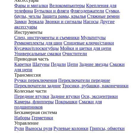
Аксессуары
Фары и мигалки
Велокомпьютеры
Крепления для
телефона
Бутылки и фляги
Флягодержатели
Сумки,
баулы, чехлы
Защита рамы, крылья
Стяжные ремни
Замки
Зеркала
Звонки и сигналы
Насосы
Другие
аксессуары
Инструменты
Спец. инструменты и съемники
Мультитулы
Ремкомплекты для шин
Спицевые ключи/станки
Кусачки/плоскогубцы
Мойки и щетки для цепи
Универсальные смазки
Очистители
Приводная часть
Каретки
Шатуны
Педали
Цепи
Задние звезды
Смазки
для цепи
Трансмиссия
Ручки переключения
Переключатели передние
Переключатели задние
Тросики, рубашки, наконечники
Колесные части
Передние втулки
Задние втулки
Оси, эксцентрики
Камеры, флипперы
Покрышки
Смазки для
подшипников
Бескамерная система
Наборы
Герметики
Управление
Рули
Выносы руля
Рулевые колонки
Грипсы, обмотки