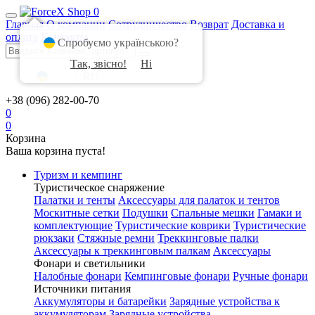
0
Главная
О компании
Сотрудничество
Возврат
Доставка и
оплата
Контакты
Спробуємо українською?
Так, звісно!
Ні
UA
|
RU
+38 (096) 282-00-70
0
0
Корзина
Ваша корзина пуста!
Туризм и кемпинг
Туристическое снаряжение
Палатки и тенты
Аксессуары для палаток и тентов
Москитные сетки
Подушки
Спальные мешки
Гамаки и
комплектующие
Туристические коврики
Туристические
рюкзаки
Стяжные ремни
Треккинговые палки
Аксессуары к треккинговым палкам
Аксессуары
Фонари и светильники
Налобные фонари
Кемпинговые фонари
Ручные фонари
Источники питания
Аккумуляторы и батарейки
Зарядные устройства к
аккумуляторам
Зарядные устройства