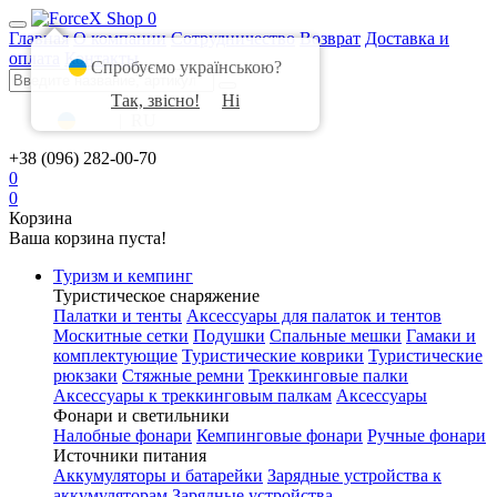
0
Главная
О компании
Сотрудничество
Возврат
Доставка и
оплата
Контакты
Спробуємо українською?
Так, звісно!
Ні
UA
|
RU
+38 (096) 282-00-70
0
0
Корзина
Ваша корзина пуста!
Туризм и кемпинг
Туристическое снаряжение
Палатки и тенты
Аксессуары для палаток и тентов
Москитные сетки
Подушки
Спальные мешки
Гамаки и
комплектующие
Туристические коврики
Туристические
рюкзаки
Стяжные ремни
Треккинговые палки
Аксессуары к треккинговым палкам
Аксессуары
Фонари и светильники
Налобные фонари
Кемпинговые фонари
Ручные фонари
Источники питания
Аккумуляторы и батарейки
Зарядные устройства к
аккумуляторам
Зарядные устройства