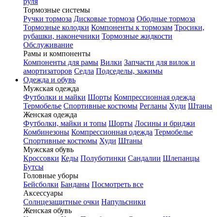
руля
Тормозные системы
Ручки тормоза
Дисковые тормоза
Ободные тормоза
Тормозные колодки
Компоненты к тормозам
Тросики,
рубашки, наконечники
Тормозные жидкости
Обслуживание
Рамы и компоненты
Компоненты для рамы
Вилки
Запчасти для вилок и
амортизаторов
Седла
Подседелы, зажимы
Одежда и обувь
Мужская одежда
Футболки и майки
Шорты
Компрессионная одежда
Термобелье
Спортивные костюмы
Регланы
Худи
Штаны
Женская одежда
Футболки, майки и топы
Шорты
Лосины и бриджи
Комбинезоны
Компрессионная одежда
Термобелье
Спортивные костюмы
Худи
Штаны
Мужская обувь
Кроссовки
Кеды
Полуботинки
Сандалии
Шлепанцы
Бутсы
Головные уборы
Бейсболки
Банданы
Посмотреть все
Аксессуары
Солнцезащитные очки
Напульсники
Женская обувь