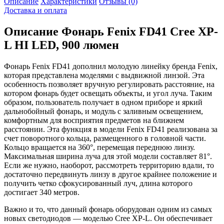
Описание
Характеристики
Отзывы (0)
Доставка и оплата
Описание
Фонарь Fenix FD41 Cree XP-
L HI LED, 900 люмен
Фонарь Fenix FD41 дополнил молодую линейку бренда Fenix,
которая представлена моделями с выдвижной линзой. Эта
особенность позволяет вручную регулировать расстояние, на
котором фонарь будет освещать объекты, и угол луча. Таким
образом, пользователь получает в одном приборе и яркий
дальнобойный фонарь, и модуль с заливным освещением,
комфортным для восприятия предметов на ближнем
расстоянии. Эта функция в модели Fenix FD41 реализована за
счет поворотного кольца, размещенного в головной части.
Кольцо вращается на 360°, перемещая переднюю линзу.
Максимальная ширина луча для этой модели составляет 81°.
Если же нужно, наоборот, рассмотреть территорию вдали, то
достаточно передвинуть линзу в другое крайнее положение и
получить четко сфокусированный луч, длина которого
достигает 340 метров.
Важно и то, что данный фонарь оборудован одним из самых
новых светодиодов — моделью Cree XP-L. Он обеспечивает