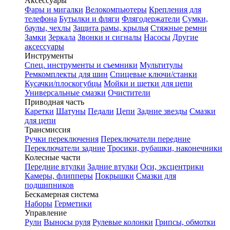
Аксессуары
Фары и мигалки
Велокомпьютеры
Крепления для
телефона
Бутылки и фляги
Флягодержатели
Сумки,
баулы, чехлы
Защита рамы, крылья
Стяжные ремни
Замки
Зеркала
Звонки и сигналы
Насосы
Другие
аксессуары
Инструменты
Спец. инструменты и съемники
Мультитулы
Ремкомплекты для шин
Спицевые ключи/станки
Кусачки/плоскогубцы
Мойки и щетки для цепи
Универсальные смазки
Очистители
Приводная часть
Каретки
Шатуны
Педали
Цепи
Задние звезды
Смазки
для цепи
Трансмиссия
Ручки переключения
Переключатели передние
Переключатели задние
Тросики, рубашки, наконечники
Колесные части
Передние втулки
Задние втулки
Оси, эксцентрики
Камеры, флипперы
Покрышки
Смазки для
подшипников
Бескамерная система
Наборы
Герметики
Управление
Рули
Выносы руля
Рулевые колонки
Грипсы, обмотки