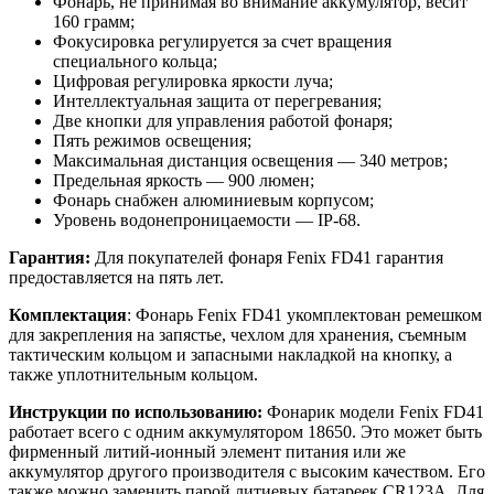
Фонарь, не принимая во внимание аккумулятор, весит
160 грамм;
Фокусировка регулируется за счет вращения
специального кольца;
Цифровая регулировка яркости луча;
Интеллектуальная защита от перегревания;
Две кнопки для управления работой фонаря;
Пять режимов освещения;
Максимальная дистанция освещения — 340 метров;
Предельная яркость — 900 люмен;
Фонарь снабжен алюминиевым корпусом;
Уровень водонепроницаемости — IP-68.
Гарантия:
Для покупателей фонаря Fenix FD41 гарантия
предоставляется на пять лет.
Комплектация
: Фонарь Fenix FD41 укомплектован ремешком
для закрепления на запястье, чехлом для хранения, съемным
тактическим кольцом и запасными накладкой на кнопку, а
также уплотнительным кольцом.
Инструкции по использованию:
Фонарик модели Fenix FD41
работает всего с одним аккумулятором 18650. Это может быть
фирменный литий-ионный элемент питания или же
аккумулятор другого производителя с высоким качеством. Его
также можно заменить парой литиевых батареек CR123А. Для