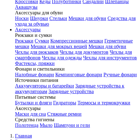
Кроссовки
Кеды
Полуботинки
Сандалии
Шлепанцы
Аквашузы
Аксессуары для обуви
Носки
Шнурки
Стельки
Мешки для обуви
Средства для
ухода за обувью
Аксессуары
Рюкзаки и сумки
Рюкзаки
Сумки
Компрессионные мешки
Герметичные
мешки
Мешки для мокрых вещей
Мешки для обуви
Чехлы для рюкзаков
Чехлы для документов
Чехлы для
смартфонов
Чехлы для одежды
Чехлы для инструментов
Фастексы, пряжки
Фонари и светильники
Налобные фонари
Кемпинговые фонари
Ручные фонари
Источники питания
Аккумуляторы и батарейки
Зарядные устройства к
аккумуляторам
Зарядные устройства
Питьевые системы
Бутылки и фляги
Гидраторы
Термосы и термокружки
Аксессуары
Маски для сна
Стяжные ремни
Средства гигиены
Полотенца
Мыло
Шампуни и гели
Главная