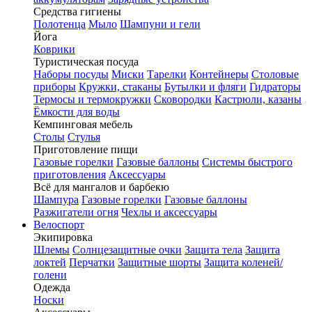
Средства гигиены
Полотенца
Мыло
Шампуни и гели
Йога
Коврики
Туристическая посуда
Наборы посуды
Миски
Тарелки
Контейнеры
Столовые
приборы
Кружки, стаканы
Бутылки и фляги
Гидраторы
Термосы и термокружки
Сковородки
Кастрюли, казаны
Ёмкости для воды
Кемпинговая мебель
Столы
Стулья
Приготовление пищи
Газовые горелки
Газовые баллоны
Системы быстрого
приготовления
Аксессуары
Всё для мангалов и барбекю
Шампура
Газовые горелки
Газовые баллоны
Разжигатели огня
Чехлы и аксессуары
Велоспорт
Экипировка
Шлемы
Солнцезащитные очки
Защита тела
Защита
локтей
Перчатки
Защитные шорты
Защита коленей/
голени
Одежда
Носки