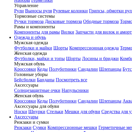
Наборы
Герметики
Управление
Рули
Выносы руля
Рулевые колонки
Грипсы, обмотки рул
Тормозные системы
Ручки тормоза
Дисковые тормоза
Ободные тормоза
Тормо
Рамы и компоненты
Компоненты для рамы
Вилки
Запчасти для вилок и амор
Одежда и обувь
Мужская одежда
Футболки и майки
Шорты
Компрессионная одежда
Термо
Женская одежда
Футболки, майки и топы
Шорты
Лосины и бриджи
Комб
Мужская обувь
Кроссовки
Кеды
Полуботинки
Сандалии
Шлепанцы
Бут
Головные уборы
Бейсболки
Банданы
Посмотреть все
Аксессуары
Солнцезащитные очки
Напульсники
Женская обувь
Кроссовки
Кеды
Полуботинки
Сандалии
Шлепанцы
Акв
Аксессуары для обуви
Носки
Шнурки
Стельки
Мешки для обуви
Средства для у
Аксессуары
Рюкзаки и сумки
Рюкзаки
Сумки
Компрессионные мешки
Герметичные м