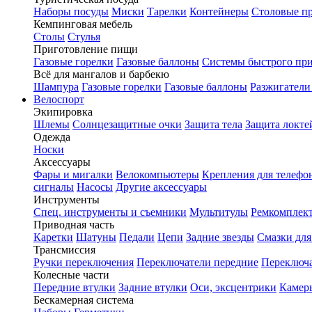
Наборы посуды
Миски
Тарелки
Контейнеры
Столовые п
Кемпинговая мебель
Столы
Стулья
Приготовление пищи
Газовые горелки
Газовые баллоны
Системы быстрого пр
Всё для мангалов и барбекю
Шампура
Газовые горелки
Газовые баллоны
Разжигатели
Велоспорт
Экипировка
Шлемы
Солнцезащитные очки
Защита тела
Защита локте
Одежда
Носки
Аксессуары
Фары и мигалки
Велокомпьютеры
Крепления для телефо
сигналы
Насосы
Другие аксессуары
Инструменты
Спец. инструменты и съемники
Мультитулы
Ремкомплек
Приводная часть
Каретки
Шатуны
Педали
Цепи
Задние звезды
Смазки для
Трансмиссия
Ручки переключения
Переключатели передние
Переключа
Колесные части
Передние втулки
Задние втулки
Оси, эксцентрики
Камер
Бескамерная система