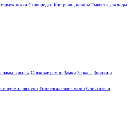
 термокружки
Сковородки
Кастрюли, казаны
Ёмкости для воды
а рамы, крылья
Стяжные ремни
Замки
Зеркала
Звонки и
 и щетки для цепи
Универсальные смазки
Очистители