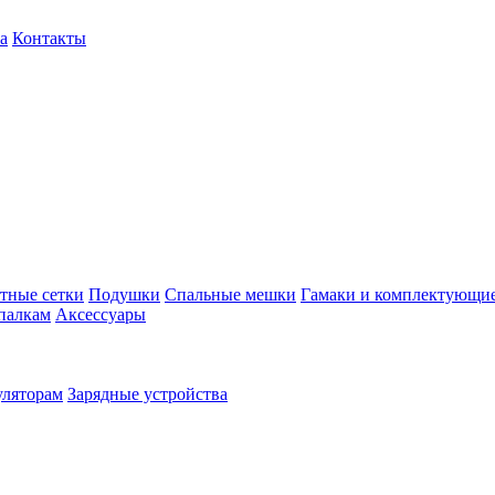
а
Контакты
тные сетки
Подушки
Спальные мешки
Гамаки и комплектующи
палкам
Аксессуары
уляторам
Зарядные устройства