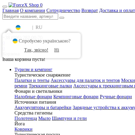
0
Главная
О компании
Сотрудничество
Возврат
Доставка и оплат
UA
|
RU
+38 (096) 282-00-70
Спробуємо українською?
0
0
Так, звісно!
Ні
Корзина
Ваша корзина пуста!
Туризм и кемпинг
Туристическое снаряжение
Палатки и тенты
Аксессуары для палаток и тентов
Моски
ремни
Треккинговые палки
Аксессуары к треккинговым 
Фонари и светильники
Налобные фонари
Кемпинговые фонари
Ручные фонари
Источники питания
Аккумуляторы и батарейки
Зарядные устройства к аккум
Средства гигиены
Полотенца
Мыло
Шампуни и гели
Йога
Коврики
Туристическая посуда