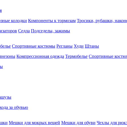
я
зные колодки
Компоненты к тормозам
Тросики, рубашки, нако
тизаторов
Седла
Подседелы, зажимы
белье
Спортивные костюмы
Регланы
Худи
Штаны
инезоны
Компрессионная одежда
Термобелье
Спортивные кост
сы
ашузы
хода за обувью
ешки
Мешки для мокрых вещей
Мешки для обуви
Чехлы для рюк