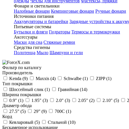
одежды
Чехлы для инструментов
Фастексы, пряжки
Фонари и светильники
Налобные фонари
Кемпинговые фонари
Ручные фонари
Источники питания
Аккумуляторы и батарейки
Зарядные устройства к аккум
Питьевые системы
Бутылки и фляги
Гидраторы
Термосы и термокружки
Аксессуары
Маски для сна
Стяжные ремни
Средства гигиены
Полотенца
Мыло
Шампуни и гели
Фильтр по каталогу
Производитель
Kenda
(9)
Maxxis
(4)
Schwalbe
(1)
ZIPP
(1)
Тип покрышки
Шоссейный слик
(1)
Гравийная
(14)
Ширина покрышки
0.9"
(1)
1.95"
(3)
2.0"
(3)
2.05"
(2)
2.10"
(5)
2
Диаметр обода
27.5”
(5)
29”
(9)
700C
(1)
Корд
Кевларовый
(5)
Стальной
(10)
Бескамерное использование