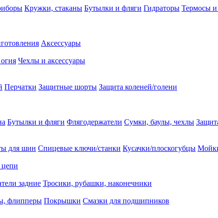
риборы
Кружки, стаканы
Бутылки и фляги
Гидраторы
Термосы и
иготовления
Аксессуары
 огня
Чехлы и аксессуары
й
Перчатки
Защитные шорты
Защита коленей/голени
на
Бутылки и фляги
Флягодержатели
Сумки, баулы, чехлы
Защит
ты для шин
Спицевые ключи/станки
Кусачки/плоскогубцы
Мойки
 цепи
тели задние
Тросики, рубашки, наконечники
ы, флипперы
Покрышки
Смазки для подшипников