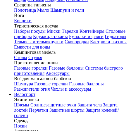
Средства гигиены
Полотенца
Мыло
Шампуни и гели
Йога
Коврики
Туристическая посуда
Наборы посуды
Миски
Тарелки
Контейнеры
Столовые
приборы
Кружки, стаканы
Бутылки и фляги
Гидраторы
Термосы и термокружки
Сковородки
Кастрюли, казаны
Ёмкости для воды
Кемпинговая мебель
Столы
Стулья
Приготовление пищи
Газовые горелки
Газовые баллоны
Системы быстрого
приготовления
Аксессуары
Всё для мангалов и барбекю
Шампура
Газовые горелки
Газовые баллоны
Разжигатели огня
Чехлы и аксессуары
Велоспорт
Экипировка
Шлемы
Солнцезащитные очки
Защита тела
Защита
локтей
Перчатки
Защитные шорты
Защита коленей/
голени
Одежда
Носки