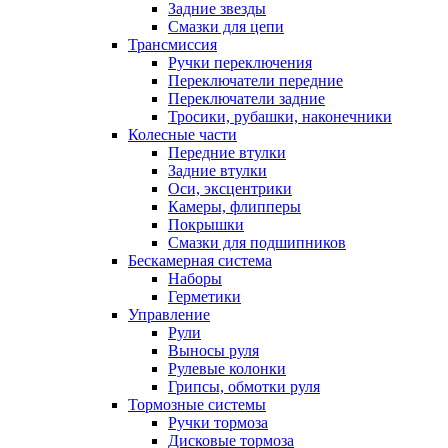
Задние звезды
Смазки для цепи
Трансмиссия
Ручки переключения
Переключатели передние
Переключатели задние
Тросики, рубашки, наконечники
Колесные части
Передние втулки
Задние втулки
Оси, эксцентрики
Камеры, флипперы
Покрышки
Смазки для подшипников
Бескамерная система
Наборы
Герметики
Управление
Рули
Выносы руля
Рулевые колонки
Грипсы, обмотки руля
Тормозные системы
Ручки тормоза
Дисковые тормоза