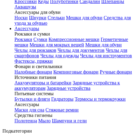
Кроссовки
Кеды
Полуботинки
Сандалии
Шлепанцы
Аквашузы
Аксессуары для обуви
Носки
Шнурки
Стельки
Мешки для обуви
Средства для
ухода за обувью
Аксессуары
Рюкзаки и сумки
Рюкзаки
Сумки
Компрессионные мешки
Герметичные
мешки
Мешки для мокрых вещей
Мешки для обуви
Чехлы для рюкзаков
Чехлы для документов
Чехлы для
смартфонов
Чехлы для одежды
Чехлы для инструментов
Фастексы, пряжки
Фонари и светильники
Налобные фонари
Кемпинговые фонари
Ручные фонари
Источники питания
Аккумуляторы и батарейки
Зарядные устройства к
аккумуляторам
Зарядные устройства
Питьевые системы
Бутылки и фляги
Гидраторы
Термосы и термокружки
Аксессуары
Маски для сна
Стяжные ремни
Средства гигиены
Полотенца
Мыло
Шампуни и гели
Подкатегории