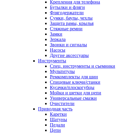
Крепления для телефона
Бутылки и фляги
Флягодержатели
Сумки, баулы, чехлы
Защита рамы, крылья
Стяжные ремни
Замки
Зеркала
Звонки и сигналы
Насосы
Другие аксессуары
Инструменты
Спец. инструменты и съемники
Мультитулы
Ремкомплекты для шин
Спицевые ключи/станки
Кусачки/плоскогубцы
Мойки и щетки для цепи
Универсальные смазки
Очистители
Приводная часть
Каретки
Шатуны
Педали
Цепи