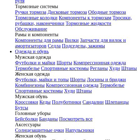
руля
Тормозные системы
Ручки тормоза
Дисковые тормоза
Ободные тормоза
Тормозные колодки
Компоненты к тормозам
Тросики,
рубашки, наконечники
Тормозные жидкости
Обслуживание
Рамы и компоненты
Компоненты для рамы
Вилки
Запчасти для вилок и
амортизаторов
Седла
Подседелы, зажимы
Одежда и обувь
Мужская одежда
Футболки и майки
Шорты
Компрессионная одежда
Термобелье
Спортивные костюмы
Регланы
Худи
Штаны
Женская одежда
Футболки, майки и топы
Шорты
Лосины и бриджи
Комбинезоны
Компрессионная одежда
Термобелье
Спортивные костюмы
Худи
Штаны
Мужская обувь
Кроссовки
Кеды
Полуботинки
Сандалии
Шлепанцы
Бутсы
Головные уборы
Бейсболки
Банданы
Посмотреть все
Аксессуары
Солнцезащитные очки
Напульсники
Женская обувь