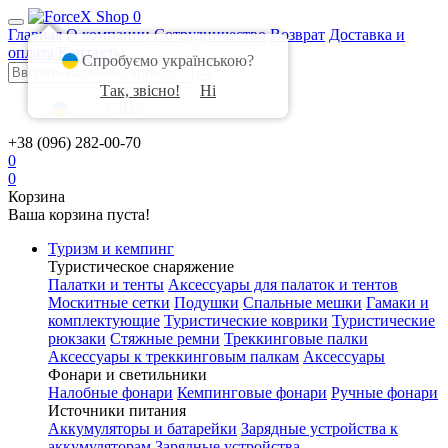
0
Главная
О компании
Сотрудничество
Возврат
Доставка и
оплата
Контакты
Спробуємо українською?
Так, звісно!
Ні
UA
|
RU
+38 (096) 282-00-70
0
0
Корзина
Ваша корзина пуста!
Туризм и кемпинг
Туристическое снаряжение
Палатки и тенты
Аксессуары для палаток и тентов
Москитные сетки
Подушки
Спальные мешки
Гамаки и
комплектующие
Туристические коврики
Туристические
рюкзаки
Стяжные ремни
Треккинговые палки
Аксессуары к треккинговым палкам
Аксессуары
Фонари и светильники
Налобные фонари
Кемпинговые фонари
Ручные фонари
Источники питания
Аккумуляторы и батарейки
Зарядные устройства к
аккумуляторам
Зарядные устройства