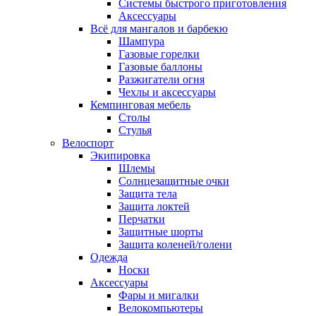
Системы быстрого приготовления
Аксессуары
Всё для мангалов и барбекю
Шампура
Газовые горелки
Газовые баллоны
Разжигатели огня
Чехлы и аксессуары
Кемпинговая мебель
Столы
Стулья
Велоспорт
Экипировка
Шлемы
Солнцезащитные очки
Защита тела
Защита локтей
Перчатки
Защитные шорты
Защита коленей/голени
Одежда
Носки
Аксессуары
Фары и мигалки
Велокомпьютеры