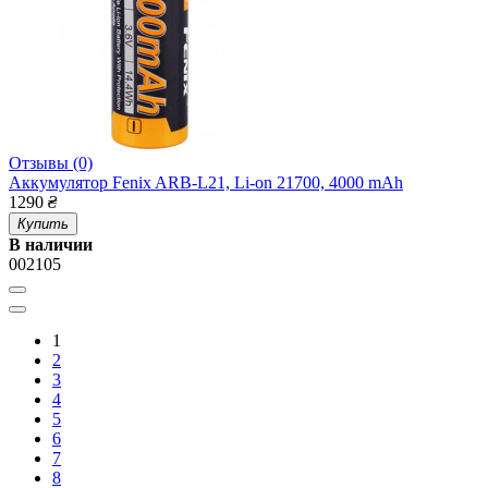
Отзывы (0)
Аккумулятор Fenix ARB-L21, Li-on 21700, 4000 mAh
1290
₴
Купить
В наличии
002105
1
2
3
4
5
6
7
8