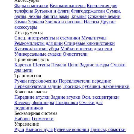
Аксессуары
Фары и мигалки
Велокомпьютеры
Крепления для
телефона
Бутылки и фляги
Флягодержатели
Сумки,
баулы, чехлы
Защита рамы, крылья
Стяжные ремни
Замки
Зеркала
Звонки и сигналы
Насосы
Другие
аксессуары
Инструменты
Спец. инструменты и съемники
Мультитулы
Ремкомплекты для шин
Спицевые ключи/станки
Кусачки/плоскогубцы
Мойки и щетки для цепи
Универсальные смазки
Очистители
Приводная часть
Каретки
Шатуны
Педали
Цепи
Задние звезды
Смазки
для цепи
Трансмиссия
Ручки переключения
Переключатели передние
Переключатели задние
Тросики, рубашки, наконечники
Колесные части
Передние втулки
Задние втулки
Оси, эксцентрики
Камеры, флипперы
Покрышки
Смазки для
подшипников
Бескамерная система
Наборы
Герметики
Управление
Рули
Выносы руля
Рулевые колонки
Грипсы, обмотки