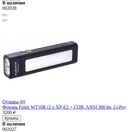
В наличии
002028
Отзывы (0)
Фонарь Fenix WT16R (2 x XP-E2 + COB, ANSI 300 lm, Li-Po)
3200
₴
Купить
В наличии
002027