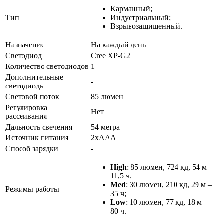
Карманный;
Тип
Индустриальный;
Взрывозащищенный.
Назначение
На каждый день
Светодиод
Cree XP-G2
Количество светодиодов
1
Дополнительные
-
светодиоды
Световой поток
85 люмен
Регулировка
Нет
рассеивания
Дальность свечения
54 метра
Источник питания
2xAAA
Способ зарядки
-
High
: 85 люмен, 724 кд, 54 м –
11,5 ч;
Med
: 30 люмен, 210 кд, 29 м –
Режимы работы
35 ч;
Low
: 10 люмен, 77 кд, 18 м –
80 ч.