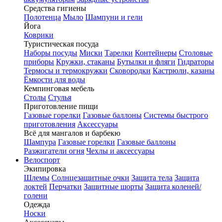
Средства гигиены
Полотенца
Мыло
Шампуни и гели
Йога
Коврики
Туристическая посуда
Наборы посуды
Миски
Тарелки
Контейнеры
Столовые
приборы
Кружки, стаканы
Бутылки и фляги
Гидраторы
Термосы и термокружки
Сковородки
Кастрюли, казаны
Ёмкости для воды
Кемпинговая мебель
Столы
Стулья
Приготовление пищи
Газовые горелки
Газовые баллоны
Системы быстрого
приготовления
Аксессуары
Всё для мангалов и барбекю
Шампура
Газовые горелки
Газовые баллоны
Разжигатели огня
Чехлы и аксессуары
Велоспорт
Экипировка
Шлемы
Солнцезащитные очки
Защита тела
Защита
локтей
Перчатки
Защитные шорты
Защита коленей/
голени
Одежда
Носки