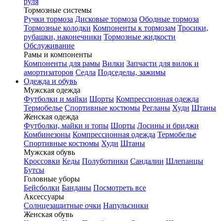
руля
Тормозные системы
Ручки тормоза
Дисковые тормоза
Ободные тормоза
Тормозные колодки
Компоненты к тормозам
Тросики,
рубашки, наконечники
Тормозные жидкости
Обслуживание
Рамы и компоненты
Компоненты для рамы
Вилки
Запчасти для вилок и
амортизаторов
Седла
Подседелы, зажимы
Одежда и обувь
Мужская одежда
Футболки и майки
Шорты
Компрессионная одежда
Термобелье
Спортивные костюмы
Регланы
Худи
Штаны
Женская одежда
Футболки, майки и топы
Шорты
Лосины и бриджи
Комбинезоны
Компрессионная одежда
Термобелье
Спортивные костюмы
Худи
Штаны
Мужская обувь
Кроссовки
Кеды
Полуботинки
Сандалии
Шлепанцы
Бутсы
Головные уборы
Бейсболки
Банданы
Посмотреть все
Аксессуары
Солнцезащитные очки
Напульсники
Женская обувь