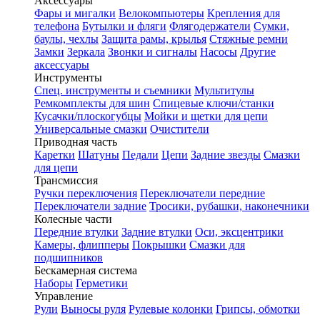
Аксессуары
Фары и мигалки
Велокомпьютеры
Крепления для
телефона
Бутылки и фляги
Флягодержатели
Сумки,
баулы, чехлы
Защита рамы, крылья
Стяжные ремни
Замки
Зеркала
Звонки и сигналы
Насосы
Другие
аксессуары
Инструменты
Спец. инструменты и съемники
Мультитулы
Ремкомплекты для шин
Спицевые ключи/станки
Кусачки/плоскогубцы
Мойки и щетки для цепи
Универсальные смазки
Очистители
Приводная часть
Каретки
Шатуны
Педали
Цепи
Задние звезды
Смазки
для цепи
Трансмиссия
Ручки переключения
Переключатели передние
Переключатели задние
Тросики, рубашки, наконечники
Колесные части
Передние втулки
Задние втулки
Оси, эксцентрики
Камеры, флипперы
Покрышки
Смазки для
подшипников
Бескамерная система
Наборы
Герметики
Управление
Рули
Выносы руля
Рулевые колонки
Грипсы, обмотки