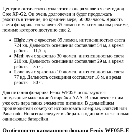
Центром оптического узла этого фонаря является светодиод
Cree XP-G2. Он очень долговечен и будет продолжать
работать в течение, по крайней мере, 50 000 часов. Яркость
света фонарика составляет 85 люмен в максимальном режиме,
помимо которого доступно еще 2.
High
: луч с яркостью 85 люмен, интенсивностью cвета
724 кд. Дальность освещения составляет 54 м, а время
работы – 11,5 ч;
Med
: луч с яркостью 30 люмен, интенсивностью cвета
210 кд. Дальность освещения составляет 29 м, а время
работы – 35 ч;
Low
: луч с яркостью 10 люмен, интенсивностью cвета
77 кд. Дальность освещения составляет 18 м, а время
работы – 80 ч.
Для питания фонарика Fenix WF05E используются
популярные маленькие батарейки ААА. В комплекте с ним
уже есть пара таких элементов питания. В дальнейшем
производители советуют использовать Energizer, Duracell или
Panasonic. Но всегда следует выбирать в один комплект только
одинаковые батарейки.
Особенности карманного фонаря Fenix WF05E-E