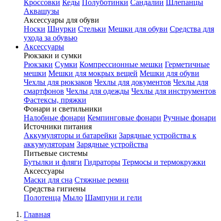
Кроссовки
Кеды
Полуботинки
Сандалии
Шлепанцы
Аквашузы
Аксессуары для обуви
Носки
Шнурки
Стельки
Мешки для обуви
Средства для
ухода за обувью
Аксессуары
Рюкзаки и сумки
Рюкзаки
Сумки
Компрессионные мешки
Герметичные
мешки
Мешки для мокрых вещей
Мешки для обуви
Чехлы для рюкзаков
Чехлы для документов
Чехлы для
смартфонов
Чехлы для одежды
Чехлы для инструментов
Фастексы, пряжки
Фонари и светильники
Налобные фонари
Кемпинговые фонари
Ручные фонари
Источники питания
Аккумуляторы и батарейки
Зарядные устройства к
аккумуляторам
Зарядные устройства
Питьевые системы
Бутылки и фляги
Гидраторы
Термосы и термокружки
Аксессуары
Маски для сна
Стяжные ремни
Средства гигиены
Полотенца
Мыло
Шампуни и гели
Главная