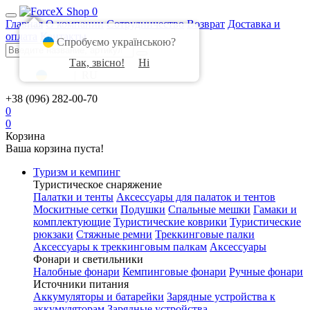
0
Главная
О компании
Сотрудничество
Возврат
Доставка и
оплата
Контакты
Спробуємо українською?
Так, звісно!
Ні
UA
|
RU
+38 (096) 282-00-70
0
0
Корзина
Ваша корзина пуста!
Туризм и кемпинг
Туристическое снаряжение
Палатки и тенты
Аксессуары для палаток и тентов
Москитные сетки
Подушки
Спальные мешки
Гамаки и
комплектующие
Туристические коврики
Туристические
рюкзаки
Стяжные ремни
Треккинговые палки
Аксессуары к треккинговым палкам
Аксессуары
Фонари и светильники
Налобные фонари
Кемпинговые фонари
Ручные фонари
Источники питания
Аккумуляторы и батарейки
Зарядные устройства к
аккумуляторам
Зарядные устройства